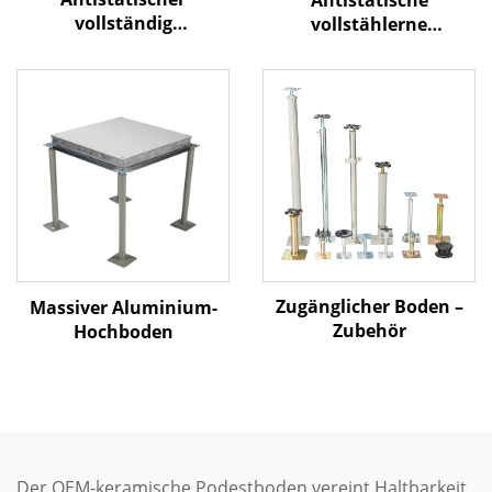
vollständig
vollstählerne
stahlbasierter Hochbau-
Podestbodenplatte –
Bodenbelag – HPL-
Keramikoberfläche
Oberfläche
Zugänglicher Boden –
Massiver Aluminium-
Zubehör
Hochboden
Der OEM-keramische Podestboden vereint Haltbarkeit