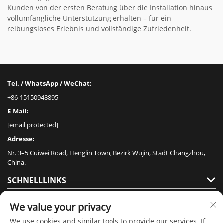
Kunden von der ersten Beratung über die Installation hinaus
vollumfängliche Unterstützung erhalten – für ein
reibungsloses Erlebnis und vollständige Zufriedenheit.
Tel. / WhatsApp / WeChat:
+86-15150948895
E-Mail:
[email protected]
Adresse:
Nr. 3–5 Cuiwei Road, Henglin Town, Bezirk Wujin, Stadt Changzhou,
China.
SCHNELLLINKS
PRODUKTE
We value your privacy
We use cookies and similar tools to provide our services. If