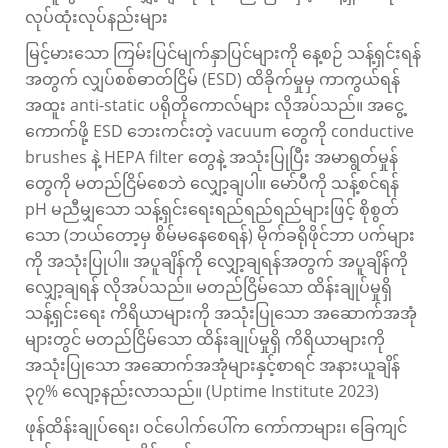
လုပ်ထုံးလုပ်နည်းများ
မြင့်မားသော ကြမ်းပြင်မျက်နှာပြင်များကို နေ့စဉ် သန့်ရှင်းရန်
အတွက် လျှပ်စစ်ဓာတ်ငြိမ် (ESD) ထိခိုက်မှုမှ ကာကွယ်ရန်
အထူး anti-static ပရိုတိုကောလ်များ လိုအပ်သည်။ အငွေ့
ကောက်ဖို့ ESD ဘေးကင်းတဲ့ vacuum တွေကို conductive
brushes နဲ့ HEPA filter တွေနဲ့ အသုံးပြုပြီး အမာရွတ်မှုန်
တွေကို မတည်ငြိမ်စေဘဲ လျှော့ချပါ။ မော်ပီကို သန့်စင်ရန်
pH မညီမျှသော သန့်ရှင်းရေးရည်ရည်ရည်များဖြင့် စိုစွတ်
သော (ဘယ်တော့မှ စိမ်မနေစေရန်) မိုက်ခရိုဖိုင်ဘာ ပက်များ
ကို အသုံးပြုပါ။ အပူချိန်ကို လျှော့ချရန်အတွက် အပူချိန်ကို
လျှော့ချရန် လိုအပ်သည်။ မတည်ငြိမ်သော ထိန်းချုပ်မှုရှိ
သန့်ရှင်းရေး ကိရိယာများကို အသုံးပြုသော အဆောက်အအုံ
များတွင် မတည်ငြိမ်သော ထိန်းချုပ်မှုရှိ ကိရိယာများကို
အသုံးပြုသော အဆောက်အအုံများနှင့်စာရင် အနားယူချိန်
၃၇% လျော့နည်းလာသည်။ (Uptime Institute 2023)
ဖုန်ထိန်းချုပ်ရေး၊ ဝင်ပေါက်ပေါ်က ကော်ကာများ၊ ခြေကျင်