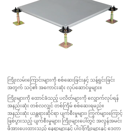
ကြိုးလမ်းကြောင်းများကို စစ်ဆေးခြင်းနှင့် သန့်ရှင်းခြင်း
အတွက် သင့်၏ အကောင်းဆုံး လုပ်ဆောင်မှုများ။
ကြိုးများကို ထောင်ခံသည့် ပလိတ်များကို လျှောက်လုပ်ရန်
အနည်းဆုံး တစ်လလျှင် တစ်ကြိမ် စစ်ဆေးရမည်။
အနည်းဆုံး ယန္တရားဆိုင်ရာ ပျက်စီးမှုများ၊ ကြွက်များကြောင့်
ဖြစ်ပွားသည့် ပျက်စီးမှုများ၊ ကြိုးများပေါ်တွင် အလွန်အမင်း
ဖိအားပေးထားသည့် နေရာများနှင့် ပါဝါကြိုးများနှင့် ဒေတာ