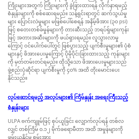
ကြိုးများအတွက် ကြိုးများကို ခွဲခြားထားရန် လိုက်နာရမည့်
စံနှုန်းများကို စစ်ဆေးရမည်။ သန့်ရှင်းရာတွင် ဆက်သွယ်မှု
များ ပြောင်းလဲမှုများ မဖြစ်ပေါ်စေရန် အနိမ့်ဖိအား (၃၀ psi)
ဖြင့် စတေးတစ်ခ်မှုန်များကို တားဆီးသည့် ဘရပ်ရှ်များကုန်း
ဖြင့် အတားအဆီးများကို ဖယ်ရှားရမည်။ လူသွားလာမှု
ကြောင့် ဝင်ပေါက်ပေါ်တွင် ဖြစ်ပွားသည့် ပျက်စီးမှုများ၏ ပုံစံ
များနှင့် ဖိအားပေးမှုကြောင့် ပိုမိုပိုင်းခြားထားသည့် ကုန်းများ
ကို မှတ်တမ်းတင်ရမည်။ ထိုသို့သော ဖိအားပေးမှုများသည်
ဖွဲ့စည်းပုံဆိုင်ရာ ပျက်စီးမှုကို ၄၀% အထိ တိုးမောင်းပေး
နိုင်သည်။
လုပ်ဆောင်ရမည့် အလုပ်များ၏ ကြိမ်နှုန်း အရေးကြီးသည့်
စံနှုန်းများ
ULPA ဗက်ကျူမ်ဖြင့် စုပ်ယူခြင်း လျှောက်လုပ်ရန် တစ်လ
လျှင် တစ်ကြိမ် ၀.၁၂ မိုက်ခရောမီတာ အထိ အမှုန်များကို
ဖမ်းယူနိုင်မှု စွမ်းအား