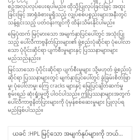
စဥ်အလုပ်လုပ်ပေးရပါမည်။ ထိုသို့ပြုလုပ်ခြင်းဖြင့် အထူး
ခြင်းဖြင့် အာရုံခံစားမှုရှိသည့် လျှပ်စစ်ပစ္စည်းများအနီးတွင်
သန့်ရှင်းသည့် ပတ်ဝန်းကျင်ကို ထိန်းသိမ်းနိုင်ပါမည်။
မြေပုံထက် မြင့်မားသော အမျက်နှာပြင်ပေါ်တွင် အသုံးပြု
သည့် ပေါ်လီကာဗွနိတ်ပြားများ၏ ဖွဲ့စည်းပုံဆိုင်ရာ ပုံပေါ်လာ
သော ပုံပိုင်းဆိုင်ရာ ပျက်စီးမှုများနှင့် ပြဿနာများများ
မည်သည်နည်း။
မြင်သာသော ပုံပိုင်းဆိုင်ရာ ပျက်စီးမှုများ သို့မဟုတ် ဖွဲ့စည်းပုံ
ဆိုင်ရာ ပြဿနာများတွင် မျက်နှာပြင်ပေါ်တွင် ခွဲခြမ်းစိတ်ဖြာ
မှု၊ ပုံပေါ်လာမှု၊ ကြေ cracks များနှင့် မြေပြင်ချိတ်ဆက်မှု
စွမ်းရည် ဆုံးရှုံးမှုတို့ ပါဝင်ပါသည်။ ဤပြဿနာများအတွက်
ပေါ်လီကာဗွနိတ်ပြားများကို ပုံမှန်စစ်ဆေးမှုများ ပြုလုပ်ရ
မည်ဖြစ်ပါသည်။
ယခင် :
HPL မြင့်သော အမျက်နုပ်များကို ဘယ်လိုသန့်ရှင်းပြီး ထိန်းသောင်းရမလဲ။