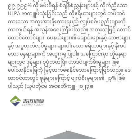
၉၉.၉၉၉% ကို ဖမ်းမိရန် စံချိန်စံညွှန်းများနှင့် ကိုက်ညီသော
ULPA ဗာကျူမ်သုံးခြင်းသည် ထိုဧရိယာများတွင် တပ်ဆင်
ထားသော အထူးအားဖိုးထားရမည့် လျှပ်စစ်ပစ္စည်းများကို
ကာကွယ်ရန် အလွန်အရေးကြီးပါသည်။ အထူးသဖြင့် ထောင်
ထောင်ထောင်များ၊ ပေနယ်များ၏ ချောင်းများနှင့် ဆာဗာများ
နှင့် အပူထုတ်လုပ်မှုများ များပါးသော ဧရိယာများနှင့် နီးစပ်
သော နေရာများကို အထူးဂရုပြုပါ။ အကြောင်းမှာ ထိုနေရာ
များတွင် ဖုန်များ စုပုံတတ်ပြီး ဟာဒ်ဝဲပျက်စီးမှုများ ဖြစ်
ပေါ်လာနိုင်ခြေကို မြင့်တက်စေနိုင်သောကြောင့်ဖြစ်သည်။ ဒေ
တာစင်တာတွင် ဖုန်များကြောင့် ဖျက်စီးမှုများ၏ ၂၃% ဖြစ်
ပါသည် (ယူပ်တိုင်မ် အင်စတီကျူ ၂၀၂၃)။