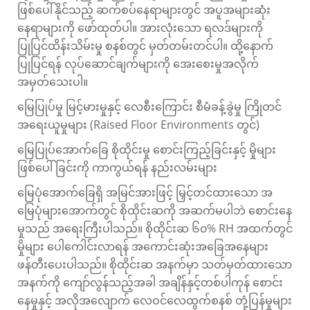
ဖြစ်ပေါ်နိုင်သည့် ဆက်စပ်နေရာများတွင် အပူအများဆုံး
နေရာများကို ဖော်ထုတ်ပါ။ အားလုံးသော ရလဒ်များကို
ပြုပြင်ထိန်းသိမ်းမှု စနစ်တွင် မှတ်တမ်းတင်ပါ။ ထို့နောက်
ပြုပြင်ရန် လုပ်ဆောင်ချက်များကို အေးစေးမှုအလိုက်
အမှတ်သေးပါ။
မြေပြုပ်မှု မြင့်မားမှုနှင့် လေစီးကြောင်း စီမံခန့်ခွဲမှု ကြိုတင်
အရေးယူမှုများ (Raised Floor Environments တွင်)
မြေပြုပ်အောက်ခြေ စိုထိုင်းမှု စောင်းကြည့်ခြင်းနှင့် မှိုများ
ဖြစ်ပေါ်ခြင်းကို ကာကွယ်ရန် နည်းလမ်းများ
မြေပုံအောက်ခြေရှိ အမြင်အားဖြင့် မြှင့်တင်ထားသော အ
မြေပုံများအောက်တွင် စိုထိုင်းဆကို အဆက်မပါဘဲ စောင်းနေ
မှုသည် အရေးကြီးပါသည်။ စိုထိုင်းဆ ၆၀% RH အထက်တွင်
မှိုများ ပေါကေါင်းလာရန် အကောင်းဆုံးအခြေအနေများ
ဖန်တီးပေးပါသည်။ စိုထိုင်းဆ အနက်မှာ သတ်မှတ်ထားသော
အနက်ကို ကျော်လွန်သည့်အခါ အချိန်နှင့်တစ်ပါကုန် စောင်း
နေမှုနှင့် အလိုအလျောက် လေဝင်လေထွက်စနစ် တုံ့ပြန်မှုများ