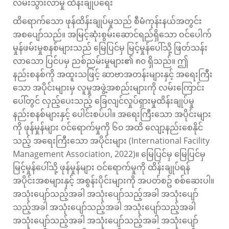
လမ်းသွားလာမှု ထိန်းချုပ်ရေး
ထိရောက်သော ဖုန်ထိန်းချုပ်မှုသည် စီမံကုန်းနယ်အတွင်း
အစပျော်သည်။ အမြင့်ဆုံးစွမ်းဆောင်ရည်ရှိသော ဝင်ပေါက်
မှုန်ဖမ်းမှုစနစ်များသည် မြေပြင်မှ မြင့်မှုန်ပေါ်သို့ ဖြတ်သန်း
လာသော ပြင်ပမှ ညစ်ညမ်းမှုများ၏ ၈၀ ရှိသည်။ ဤ
နည်းစနစ်ကို အထူးသဖြင့် ဆာဗာအတန်းများနှင့် အရေးကြီး
သော အပိုင်းများမှ လူမှုအဖွဲ့အစည်းများကို လမ်းကြောင်း
ပေါ်တွင် လှည့်ပေးသည့် ခြေလျင်လှုပ်ရှားမှုထိန်းချုပ်မှု
နည်းစနစ်များနှင့် ပေါင်းစပ်ပါ။ အရေးကြီးသော အပိုင်းများ
ကို ဖုန်မှုန်များ ဝင်ရောက်မှုကို ၆၀ အထိ လျော့နည်းစေနိုင်
သည့် အရေးကြီးသော အပိုင်းများ (International Facility
Management Association, 2022)။ မြေပြင်မှ မြေပြင်မှ
မြင့်မှုန်ပေါ်သို့ ဖုန်မှုန်များ ဝင်ရောက်မှုကို ထိန်းချုပ်ရန်
အပိုင်းအစများနှင့် အစွန်းပိုင်းများကို အပတ်စဥ် စစ်ဆေးပါ။
အသုံးပျော်သည့်အခါ အသုံးပျော်သည့်အခါ အသုံးပျော်
သည့်အခါ အသုံးပျော်သည့်အခါ အသုံးပျော်သည့်အခါ
အသုံးပျော်သည့်အခါ အသုံးပျော်သည့်အခါ အသုံးပျော်