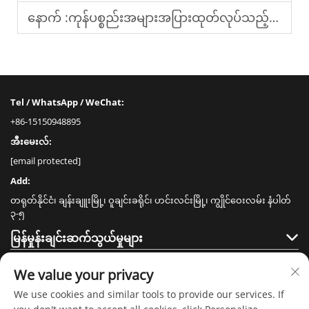
နောက် :
ကုန်ပစ္စည်းအများအပြားထုတ်လုပ်သည့် ကုမ္ပဏီသို့ သင့်၏လိုအပ်ချက်များကို မည်သို့ဆက်သွယ်ပေးရမည်နည်း။
Tel / WhatsApp / WeChat:
+86-15150948895
အီးမေးလ်:
[email protected]
Add:
တရုတ်နိုင်ငံ၊ ချန်းချူးမြို့၊ ဝူချင်းခရိုင်၊ ဟင်းလင်းမြို့၊ ကျွိုင်ဝေးလမ်း နံပါတ်
၃-၅
မြန်မှုန်းချင်းဆက်သွယ်မှုများ
ထုတ်ကုန်များ
We value your privacy
We use cookies and similar tools to provide our services. If