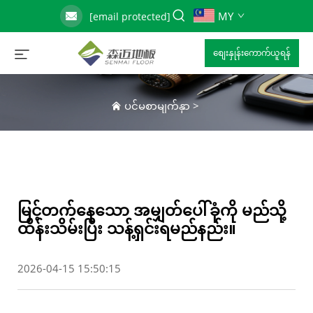
MY
[email protected]
စျေးနှုန်းကောက်ယူရန်
ပင်မစာမျက်နှာ
>
မြင့်တက်နေသော အမျှတ်ပေါ်ခုံကို မည်သို့
ထိန်းသိမ်းပြီး သန့်ရှင်းရမည်နည်း။
2026-04-15 15:50:15