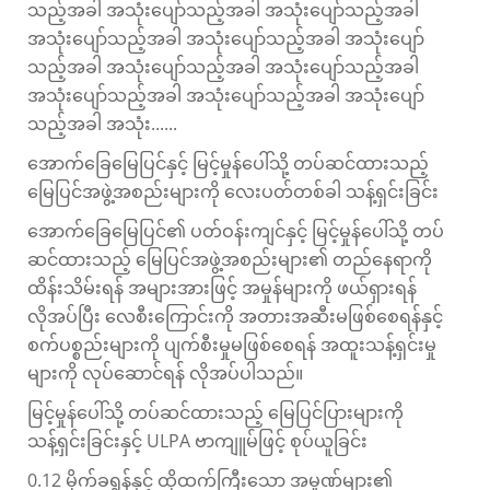
သည့်အခါ အသုံးပျော်သည့်အခါ အသုံးပျော်သည့်အခါ
အသုံးပျော်သည့်အခါ အသုံးပျော်သည့်အခါ အသုံးပျော်
သည့်အခါ အသုံးပျော်သည့်အခါ အသုံးပျော်သည့်အခါ
အသုံးပျော်သည့်အခါ အသုံးပျော်သည့်အခါ အသုံးပျော်
သည့်အခါ အသုံး......
အောက်ခြေမြေပြင်နှင့် မြင့်မှုန်ပေါ်သို့ တပ်ဆင်ထားသည့်
မြေပြင်အဖွဲ့အစည်းများကို လေးပတ်တစ်ခါ သန့်ရှင်းခြင်း
အောက်ခြေမြေပြင်၏ ပတ်ဝန်းကျင်နှင့် မြင့်မှုန်ပေါ်သို့ တပ်
ဆင်ထားသည့် မြေပြင်အဖွဲ့အစည်းများ၏ တည်နေရာကို
ထိန်းသိမ်းရန် အများအားဖြင့် အမှုန်များကို ဖယ်ရှားရန်
လိုအပ်ပြီး လေစီးကြောင်းကို အတားအဆီးမဖြစ်စေရန်နှင့်
စက်ပစ္စည်းများကို ပျက်စီးမှုမဖြစ်စေရန် အထူးသန့်ရှင်းမှု
များကို လုပ်ဆောင်ရန် လိုအပ်ပါသည်။
မြင့်မှုန်ပေါ်သို့ တပ်ဆင်ထားသည့် မြေပြင်ပြားများကို
သန့်ရှင်းခြင်းနှင့် ULPA ဗာကျူမ်ဖြင့် စုပ်ယူခြင်း
0.12 မိုက်ခရွန်နှင့် ထိုထက်ကြီးသော အမှုဏ်များ၏