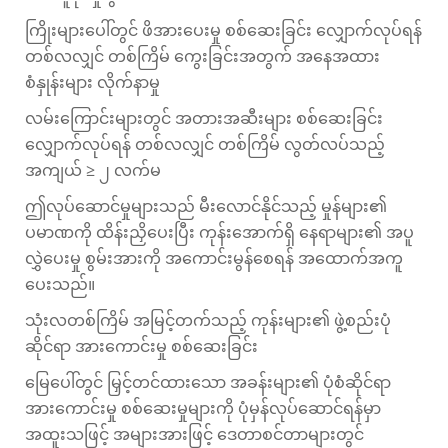
ကြိုးများပေါ်တွင် ဖိအားပေးမှု စစ်ဆေးခြင်း လျှောက်လုပ်ရန်
တစ်လလျှင် တစ်ကြိမ် ကွေးခြင်းအတွက် အနေအထား
စံနှုန်းများ လိုက်နာမှု
လမ်းကြောင်းများတွင် အတားအဆီးများ စစ်ဆေးခြင်း
လျှောက်လုပ်ရန် တစ်လလျှင် တစ်ကြိမ် လွတ်လပ်သည့်
အကျယ် ≥ ၂ လက်မ
ဤလုပ်ဆောင်မှုများသည် မီးလောင်နိုင်သည့် မှုန်များ၏
ပမာဏကို ထိန်းညှိပေးပြီး ကုန်းအောက်ရှိ နေရာများ၏ အပူ
လွှဲပေးမှု စွမ်းအားကို အကောင်းမွန်စေရန် အထောက်အကူ
ပေးသည်။
သုံးလတစ်ကြိမ် အမြင့်တက်သည့် ကုန်းများ၏ ဖွဲ့စည်းပုံ
ဆိုင်ရာ အားကောင်းမှု စစ်ဆေးခြင်း
မြေပေါ်တွင် မြှင့်တင်ထားသော အခန်းများ၏ ပုံစံဆိုင်ရာ
အားကောင်းမှု စစ်ဆေးမှုများကို ပုံမှန်လုပ်ဆောင်ရန်မှာ
အထူးသဖြင့် အများအားဖြင့် ဒေတာစင်တာများတွင်