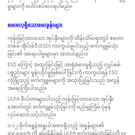
မှုများကို ပေါင်းစပ်ပေးရပါမည်။
မေးလေ့ရှိသောမေးခွန်းများ
ကုန်းမြင့်ထားသော အုပ်နှီးများကို ထိန်းသိမ်းရာတွင် စတေး
တစ်ခ်-အိုင်းစ်ဒီ (ESD) ကာကွယ်မှုပါသည့် ဗက်ကျူမ်သုံး
ခြင်း၏ အရေးပါမှုများမှာ အဘယ်နည်း။
ESD ကြောင့် အထူးခြင်းဖြင့် အာရုံခံစားမှုရှိသည့် လျှပ်စစ်
ပစ္စည်းများ မှုန်းယိုင်မှုဖြစ်ပေါ်ခြင်းကို ကာကွယ်ရန် ESD
လုံခြုံသည့် ဗက်ကျူမ်များကို အသုံးပြုခြင်းသည် အလွန်
အရေးကြီးပါသည်။
ULPA ဖီလ်တာများပါသည့် ကုန်းမြင့်ထားသော အုပ်နှီး
အောက်တွင် ဗက်ကျူမ်သုံးခြင်းကို မည်မျှကြိမ် ပုံမှန်
လုပ်ဆောင်သင့်ပါသည်။
၀.၁၂ မိုက်ခရွန်အရွယ်အစားရှိသည့် အမှုန်များ၏
၉၉.၉၉၉% ကို ဖမ်းမိနိုင်ရန် ULPA ဗက်ကျူမ်သုံးခြင်းကို လ