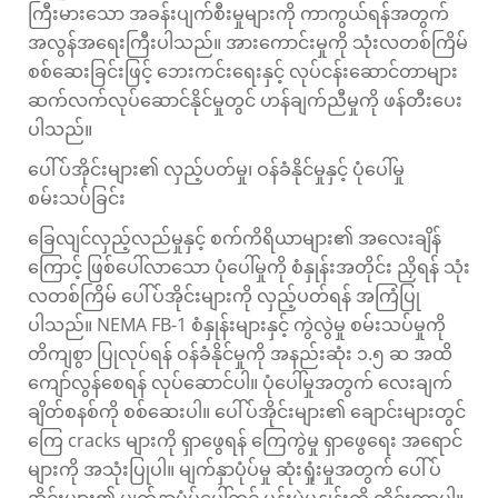
ကြီးမားသော အခန်းပျက်စီးမှုများကို ကာကွယ်ရန်အတွက်
အလွန်အရေးကြီးပါသည်။ အားကောင်းမှုကို သုံးလတစ်ကြိမ်
စစ်ဆေးခြင်းဖြင့် ဘေးကင်းရေးနှင့် လုပ်ငန်းဆောင်တာများ
ဆက်လက်လုပ်ဆောင်နိုင်မှုတွင် ဟန်ချက်ညီမှုကို ဖန်တီးပေး
ပါသည်။
ပေါ်ပ်အိုင်းများ၏ လှည့်ပတ်မှု၊ ဝန်ခံနိုင်မှုနှင့် ပုံပေါ်မှု
စမ်းသပ်ခြင်း
ခြေလျင်လှည့်လည်မှုနှင့် စက်ကိရိယာများ၏ အလေးချိန်
ကြောင့် ဖြစ်ပေါ်လာသော ပုံပေါ်မှုကို စံနှုန်းအတိုင်း ညှိရန် သုံး
လတစ်ကြိမ် ပေါ်ပ်အိုင်းများကို လှည့်ပတ်ရန် အကြံပြု
ပါသည်။ NEMA FB-1 စံနှုန်းများနှင့် ကွဲလွဲမှု စမ်းသပ်မှုကို
တိကျစွာ ပြုလုပ်ရန် ဝန်ခံနိုင်မှုကို အနည်းဆုံး ၁.၅ ဆ အထိ
ကျော်လွန်စေရန် လုပ်ဆောင်ပါ။ ပုံပေါ်မှုအတွက် လေးချက်
ချိတ်စနစ်ကို စစ်ဆေးပါ။ ပေါ်ပ်အိုင်းများ၏ ချောင်းများတွင်
ကြေ cracks များကို ရှာဖွေရန် ကြေကွဲမှု ရှာဖွေရေး အရောင်
များကို အသုံးပြုပါ။ မျက်နှာပုံပ်မှု ဆုံးရှုံးမှုအတွက် ပေါ်ပ်
အိုင်းများ၏ မျက်နှာပုံပ်ပေါ်တွင် ပွန်းပဲမှုနှုန်းကို တိုင်းတာပါ။