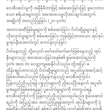
လေစီးဆင်းမှုကို အနီမိုမီတာဖြင့် စစ်ဆေးခြင်းဖြင့် ဖွငေးထား
သော ဧရိယာများတွင် အအေးပေးမှုလိုအပ်ချက်အတွက်
အချိုးကို အတည်ပြုခြင်း (၂၀–၄၀%)
အတားအဆီဖြစ်မှုများကို စစ်ဆေးခြင်း၊ ပိတ်ဆို့မှုများနှင့်
သိုလှောင်မှုများကို စစ်ဆေးခြင်း၊ ကုန်းမြင့်ထားသော အုပ်ခုပ်
မှုအုပ်နှီးအောက်တွင် စကင်န်လုပ်ခြင်း
ပိတ်နေသည့် သို့မဟုတ် မတ်မတ်မက်မက်ဖြစ်နေသည့် အုပ်
နှီးများသည် အအေးပေးခြင်းစနစ်၏ စွမ်းဆောင်ရည်ကို
၃၀% အထ do လျော့ကျစေနိုင်ပါသည်။ ထို့အပြင် မ
ထိန်းချုပ်ထားသည့် ပိတ်ဆို့မှုများသည် အပူခါးမှုအဆင့်ဆင့်
ဖြစ်ပေါ်စေပါသည်။ ပိုမိုမှန်ကန်သည့် လေစီးကြောင်း
ပြန်လည်ညှိယှဉ်ရန် ပစ္စည်းများကို ညှိပေးပြီးနောက် အပူခါး
မှုအမျှတ်ဖြစ်စေရန်နှင့် ပူပေါက်မှုများကို ကာကွယ်ရန်
လေစီးကြောင်းကို ပြန်လည်ညှိယှဉ်ပေးရပါမည်။ စွမ်းဆောင်
ရည်ကို အပြည့်အဝ အတည်ပြုရန်အတွက် အုပ်နှီးများကို ပုံ
မှန်ထိန်းသိမ်းခြင်းနှင့် နှစ်စဥ် နှစ်ကြိမ် ပလင်နမ်ဖိအား တွေ့ရှိ