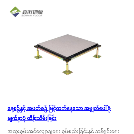
နေ့စဉ်နှင့် အပတ်စဉ် မြင့်တက်နေသော အမျှတ်ပေါ်ခုံ
မျက်နှာပုံ ထိန်းသိမ်းခြင်း
အထူးစွမ်းအင်လျှော့ချရေး စုပ်စည်းခြင်းနှင့် သန့်ရှင်းရေး