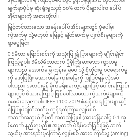
မျက်နှာပုံပ်မှု ဆုံးရှုံးမှုသည် ၁၀% ထက် ပိုများပါက ပေါ်ပ်
အိုင်းများကို အစားထိုးပါ။
မြှင့်တင်ထားသော အခန်းပေါ်ပ်အိုင်းများတွင် ပုံပေါ်မှု၊
ကွဲအက်မှု သို့မဟုတ် မြေနှင့် ချိတ်ဆက်မှု ပျက်စီးမှုများကို
ရှာဖွေခြင်း
0.5မီတာ ဖြောင်းစင်းကို အသုံးပြု၍ ပြားများကို ချိုင်းနှိုင်း
ကြည့်ရှုပါ။ 3မီလီမီတာထက် ပိုမိုကြီးမားသော ကွာဟမှု
များသည် အောက်ခြေ ကုန်းမြေပေါ်သို့ စိုထိုင်းမှု ဝင်ရောက်မှု
ကို ဖော်ပြပြီး အောက်ခြေ ကုန်းမြေကို ပြုပြင်ရန် လိုအပ်
ပါသည်။ အလင်းမှုန် မိုက်ခရိုစကော့ပ်များဖြင့် ပေါင်းကြောင်း
များတွင် ဖိအားကြောင့် ဖြစ်ပေါ်လာသော ကွဲအက်မှုများကို
စူးစမ်းလေ့လာပါ။ IEEE 1100-2019 စံနှုန်းအရ ပြားများနှင့်
မြေပြုပ်ချိတ်ဆက်မှု ကွန်ရက်ကြား လျှပ်စစ်
အဆက်အသွယ် ရှိမှုကို အတည်ပြုပါ (အားချိန်ခေါ်မှု 0.1 အု
မ်းထက် နည်းရမည်)။ အပူဓာတ် ပုံရိပ်ဖော်ခြင်းဖြင့် ဆက်
သွယ်မှု အားနည်းမှုကြောင့် လျှပ်စစ် အားကြောင်းမှု (arcing)