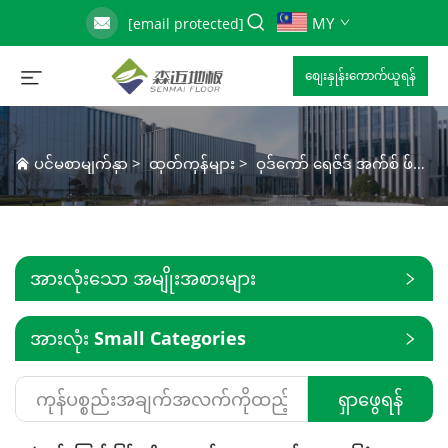
MY
[email protected]
စျေးနှုန်းကောက်ယူရန်
ပင်မစာမျက်နှာ
>
ထုတ်ကုန်များ
>
ဝုဒ်ကော် ရေဇ်ဒ် အက်စ် ဖ်လော်
အားလုံးသော အမျိုးအစားများ
အားလုံး Small Categories
ရှာဖွေရန်