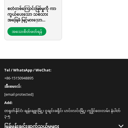
စတဲတစ်ကြောင်းဖြစ်မှုကို ကာ
ကွယ်ပေးသော သစ်သား
အခြေခံ မြင့်မားသော
အလုပ်ခွင်ကုန်းမြေ
အသေးစိတ်ဖတ်ရန်
Tel / WhatsApp / WeChat:
+86-15150948895
အီးမေးလ်:
[email protected]
Add:
တရုတ်နိုင်ငံ၊ ချန်းချူးမြို့၊ ဝူချင်းခရိုင်၊ ဟင်းလင်းမြို့၊ ကျွိုင်ဝေးလမ်း နံပါတ်
၃-၅
မြန်မှုန်းချင်းဆက်သွယ်မှုများ