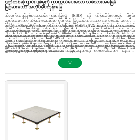
စတဲတစ်ကြောင်းဖြစ်မှုကို ကာကွယ်ပေးသော သစ်သားအခြေခံ
မြင့်မားသော အလုပ်ခွင်ကုန်းမြေ
အီလက်ထရွန်နစ်စတေတစ်ကြောင်းဖြစ်မှု (ESD) ကို ထိန်းသိမ်းပေးရန် ဒီဇိုင်း
ထုတ်ထားသော အဲန်တီ-စတေတစ် ဝုဒ်ကိုယ် မြှင့်တင်ထားသော အက်စက်စ် ဖလော်အ်
ရ်စ် (Anti-Static Woodcore Raised Access Flooring) သည် ဝုဒ်ကိုယ် အက်စက်စ် ဖ
အမြင့်သိပ်သည်းမှုရှိသော ဝုဒ်ကိုယ်အခြေခံမှုကို HPL၊ PVC စသည့် အဲန်တီ-စတေတစ်
လော်အ်ရ်စ်စနစ်များ၏ ပုံစံအများအားဖြင့် လွယ်ကူစွာ ပြောင်းလဲနိုင်မှုနှင့် စုစုပေါင်း
မျက်နှာပုံများနှင့် ပေါင်းစပ်ခြင်းဖြင့် ဤကြမ်းပ်မှုစနစ်သည် စတေတစ်လျှပ်စီးကို ထိ
စရိတ်အကောင်းဆုံး အကျေးနော်များကို ထိန်းသိမ်းပေးပါသည်။
ရောက်စွာ ပျောက်ကွယ်စေပြီး အရွယ်အစားသေးငယ်သော အီလက်ထရွန်နစ်ပစ္စည်း
အဲန်တီ-စတေတစ် ဝုဒ်ကိုယ် မြှင့်တင်ထားသော အက်စက်စ် ဖလော်အ်ရ်စ်သည် စတေ
များကို ကာကွယ်ပေးပါသည်။ မော်ဂျူလာဖွဲ့စည်းပုံသည် ကြမ်းပ်အောက်ရှိ ကြိုးများသို့
တစ်ကြောင်းဖြစ်မှုကို ထိန်းသိမ်းရန် လိုအပ်သော အထွေထွေဒေတာခန်းများ စသည်တို့
လွယ်ကူစွာ ဝင်ရောက်နိုင်စေပြီး နောင်တွင် ထိန်းသိမ်းရေး သို့မဟုတ် ပြန်လည်စီစဉ်မှု
တွင် အသုံးပြုနိုင်ပါသည်။ သို့သော် အလွန်မြင့်မားသော အလေးချိန်ခံနိုင်ရည် လိုအပ်
ဤစနစ်သည် အခြေခံ ESD ကာကွယ်မှုကို လိုအပ်သော စီမံကိန်းများအတွက်
များကို လွယ်ကူစေပါသည်။
မှုများကို အထူးအာရုံစိုက်ရန် မလိုအပ်ပါသည်။
လက်တွေ့ကျပြီး စရိတ်သက်သာသော ဖြေရှင်းနည်းကို ပေးစေပါသည်။ ထို့အပှင့်
နေ့စဉ်အသုံးပျော်မှုအတွက် ယုံကြည်စိတ်ချရသော စွမ်းဆောင်ရည်ကို ပေးစေပါသည်။