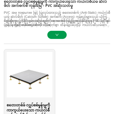
စတေးတစ်ခ် လျှပ်စစ်မှုန်းမှုကို ကာကွယ်ပေးသော ကယ်လ်စီယမ် ဆဲလ်
ဖိတ် အက်စက်စ် ကုန်းမြေ – PVC အဆုံးသတ်မှု
PVC အဖ покрытие ဖြင့် ပြုလုပ်ထားသည့် စတေးတစ်က် (Anti-Static) ကယ်လ်စီ
ယမ် ဆဲလ်ဖိတ် (Calcium Sulfate) အက်စက် (Access) ကုန်စည်များသည် ယုံကြည်
စိတ်ချရသည့် ESD စွမ်းဆောင်ရည်ကို အားကောင်းသည့် အသုံးပျော်မှုနှင့် အသံကို စုပ်
လျှပ်စီးကူးလွှင့်နိုင်သော (သို့မဟုတ်) စတေတစ်ခ်-ဖြန့်ဖြူးပေးနိုင်သော PVC မျက်နှာ
ယူနိုင်မှုတို့နှင့် ပေါင်းစပ်ထားပါသည်။
ပုံသည် စတေတစ်ခ်လျှပ်စီးကို ထိရောက်စွာ ထိန်းချုပ်ပေးပြီး ကယ်လ်ဆီယမ်ဆာလ်
ဖိတ်အခြေခံအုတ်များသည် ကောင်းမွန်သော ယန္တရားဆိုင်ရာ အားကောင်းမှုနှင့် မီး
လုံခြုံမှုရှိမှုဂုဏ်သတ္တိများကို ပေးစေပါသည်။ ဤမြင့်တက်နေသော ဝင်ရောက်အသုံးပြု
နိုင်သော ကုန်းမြေအဖ покрытие ဖြေရှင်းနောက်ဆက်တွဲသည် ဒေတာစင်တာများ၊
ထိန်းချုပ်မှုအခန်းများ၊ ဓာတ်ခွဲခန်းများနှင့် စံချိန်စံညွှန်းအတိုင်း တည်ငြိမ်သော စတေ
တစ်ခ်-ကင်းစေသော စွမ်းဆောင်ရည်နှင့် အသုံးပြုသူအတွက် သက်တောင်းသက်သာရှိ
မှုတို့ကို လိုအပ်သော အခြားသော နည်းပညာဆိုင်ရာ ပတ်ဝန်းကျင်များအတွက်
သင့်လျော်ပါသည်။
စတေးတစ်ခ် လျှပ်စစ်မှုန်းမှုကို
ကာကွယ်ပေးသော ကယ်လ်စီ