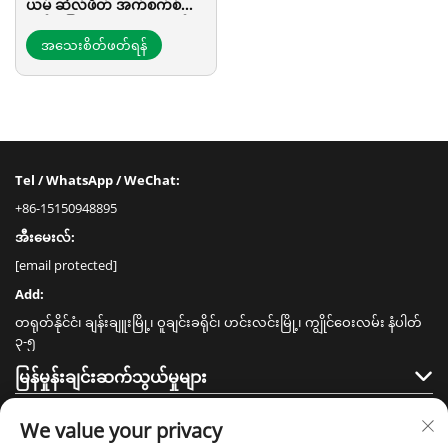
ယမ် ဆဲလ်ဖိတ် အက်စက်စ်
ကုန်းမြေ – PVC အဆုံးသတ်မှု
အသေးစိတ်ဖတ်ရန်
Tel / WhatsApp / WeChat:
+86-15150948895
အီးမေးလ်:
[email protected]
Add:
တရုတ်နိုင်ငံ၊ ချန်းချူးမြို့၊ ဝူချင်းခရိုင်၊ ဟင်းလင်းမြို့၊ ကျွိုင်ဝေးလမ်း နံပါတ်
၃-၅
မြန်မှုန်းချင်းဆက်သွယ်မှုများ
ထုတ်ကုန်များ
We value your privacy