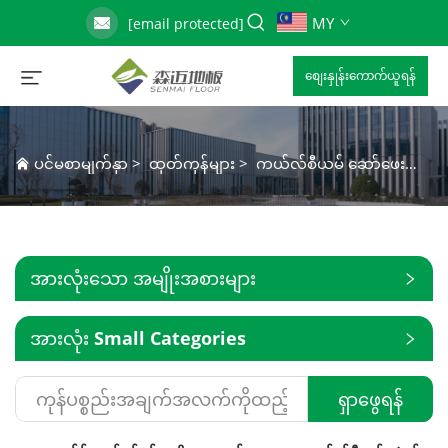
MY
[email protected]
စျေးနှုန်းကောက်ယူရန်
ပင်မစာမျက်နှာ
>
ထုတ်ကုန်များ
>
ကယ်လ်စီယမ် ဆော်ဖေးတ် မြင့်မားသော လမ်းကြောင်း ကုန်းမြေ
အားလုံးသော အမျိုးအစားများ
အားလုံး Small Categories
ရှာဖွေရန်