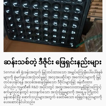
ဆန်းသစ်တဲ့ ဒီဇိုင်း ဖြေရှင်းနည်းများ
Senmai ၏ ရုံးခန်းအတွက် မြှင့်တင်ထားသော အမျှင်ကြေးနီပေါ်ပေါ်စနစ်
များကို စွဲမက်ဖွယ်အသုံးဝင်မှုနှင့် အလှအပဆိုင်ရာ အကောင်းများကို မြှင့်
တင်ပေးနိုင်ရန် အသစ်အဆန်းဖြစ်သော ဒီဇိုင်းများဖြင့် ဖန်တီးထား
ပါသည်။ ကုမ္ပဏီ၏ R&D အပိုင်းတွင် အထူးအလေးထားမှုရှိခြင်းကြောင့်
စက်မှုလုပ်ငန်းတွင် လေးနက်သော အသုံးပြုမှုများကို အရှေ့မှ ကြိုတင်
မှန်းဆနိုင်ပြီး ဖောက်သည်များအတွက် ခေတ်မီသော ဖြေရှင်းနည်းများကို
ပေးဆောင်နိုင်ပါသည်။