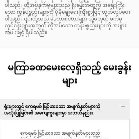
ပါသည်။ ထို့အပ်နှက်မှုများသည် ရုံးခန်းအတွက် အရေးကြီး
သော ကုန်ပစ္စည်းများကို ပိုမိုရှေးရေးကြီးစွာဖြင့် ထုတ်လုပ်ပေး
ပါသည်။ ၎င်းတို့သည် ဒေတာစင်တာများ သို့မဟုတ် စက်မှု
လုပ်ငန်းများအတွက် လိုအပ်သော ကုန်ပစ္စည်းများကို အများ
အပါးဖြင့် ရှိပါသည်။
မကြာခဏမေးလေ့ရှိသည့် မေးခွန်း
များ
ရုံးများတွင် ကေရမစ် မြင့်မားသော အမျက်နုတ်များကို
အသုံးပြုခြင်း၏ အကျေးဇူးများမှာ အဘယ်နည်း။
ကေရမစ် မြင့်မားသော အမျက်နုတ်များသည်