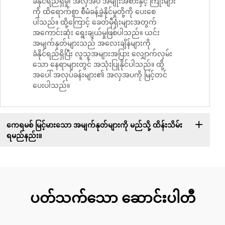
ခံနိုင်ရည်ရှိမှု၊ အလှအပ အမျိုးအစားနှင့် ကြိုးများ
ကို ထိရောက်စွာ စီမံခန့်ခွဲနိုင်မှုတို့ကို ပေးစေ
ပါသည်။ ထို့ကြောင့် ခေတ်မှီရုံးများအတွက်
အကောင်းဆုံး ရွေးချယ်မှုဖြစ်ပါသည်။ ယင်း
အမျက်နုတ်များသည် အလေးချိန်များကို
ခံနိုင်ရည်ရှိပြီး လူသူအများအပြား လျှောက်လှမ်း
သော နေရာများတွင် အသုံးပြုနိုင်ပါသည်။ ထို့
အပေါ် အလုပ်ခန်းများ၏ အလှအပကို မြင့်တင်
ပေးပါသည်။
ကေရမစ် မြင့်မားသော အမျက်နုတ်များကို မည်သို့ ထိန်းသိမ်း
ရမည်နည်း။
ပတ်သက်သော ဆောင်းပါတီ