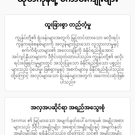
ထူးခြားစွာ တည်တံ့မှု
ကျွန်ုပ်တို့၏ ရုံးခန်းများအတွက် မြှင့်တင်ထားသော ဖလိုးရင်း
ကွန်ကရစ်စနစ်များကို အလွန်များပြားသော လူသွားလာမှုနှင့်
စက်ကိရိယာများ၏ အလေးချိန်ကို ခံနိုင်ရည်ရှိအောင်
အင်ဂျင်နီယာများက ဒီဇိုင်းထုတ်ထားပါသည်။ ကျွန်ုပ်တို့၏ ဖလိုး
ရင်းဖြေရှင်းမှုများတွင် အသုံးပြုသော ခံနိုင်ရည်ရှိသော ပစ္စည်း
များသည် ပုံပေါ်မှု၊ ခြစ်ရှားမှုနှင့် အစက်များမှ ခံနိုင်ရည်ရှိပါသည်။
ထို့ကြောင့် အလုပ်များသော ရုံးခန်းများအတွက် အကောင်းဆုံးဖြစ်
ပါသည်။
အလှအပဆိုင်ရာ အရည်အသွေးစုံ
Senmai ၏ မြင့်မားသော အမျက်နုတ်ပေါ် ကေရမစ် အမျိုးအစား
များသည် ဒီဇိုင်းအမျိုးမျိုး၊ အရောင်အမျိုးမျိုးနှင့် အမျက်နုတ်
အမျိုးမျိုးဖြင့် ရရှိနိုင်ပါသည်။ ထို့ကြောင့် သင့်၏ အမျိုးအမျိုး