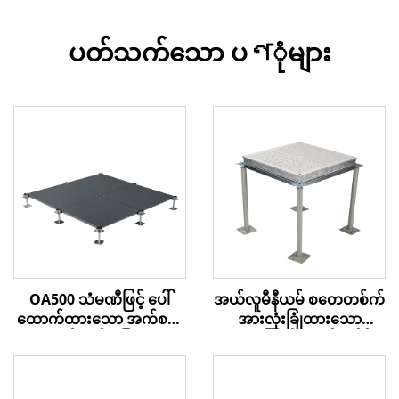
ပတ်သက်သော ပণုံများ
အယ်လူမီနီယမ် စတေတစ်က်
OA500 သံမဏီဖြင့် ပေါ်
အားလုံးခြုံထားသော
ထောက်ထားသော အက်စက်
လေစီးကြောင်း အက်စက်စ် ပ
စ် ကုန်းမြေ
လော့ဖ်