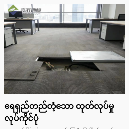
ရေရှည်တည်တံ့သော ထုတ်လုပ်မှု
လုပ်ကိုင်ပုံ