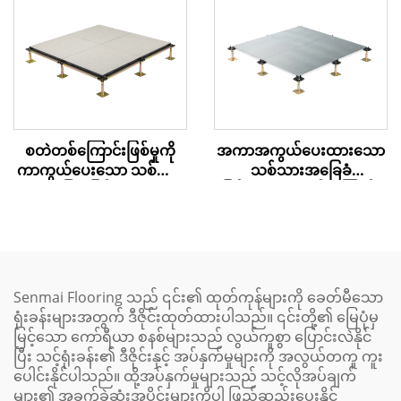
စတဲတစ်ကြောင်းဖြစ်မှုကို
အကာအကွယ်ပေးထားသော
ကာကွယ်ပေးသော သစ်သား
သစ်သားအခြေခံ
အခြေခံ မြင့်မားသော
မြင့်မားသော လမ်းကြောင်း
အလုပ်ခွင်ကုန်းမြေ
အဖ покရှင်
Senmai Flooring သည် ၎င်း၏ ထုတ်ကုန်များကို ခေတ်မီသော
ရုံးခန်းများအတွက် ဒီဇိုင်းထုတ်ထားပါသည်။ ၎င်းတို့၏ မြေပုံမှ
မြင့်သော ကော်ရီယာ စနစ်များသည် လွယ်ကူစွာ ပြောင်းလဲနိုင်
ပြီး သင့်ရုံးခန်း၏ ဒီဇိုင်းနှင့် အပ်နှက်မှုများကို အလွယ်တကူ ကူး
ပေါင်းနိုင်ပါသည်။ ထို့အပ်နှက်မှုများသည် သင့်လိုအပ်ချက်
များ၏ အခက်ခဲဆုံးအပိုင်းများကိုပါ ဖြည့်ဆည်းပေးနိုင်