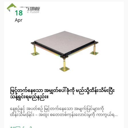
18
Apr
မြင့်တက်နေသော အမျှတ်ပေါ်ခုံကို မည်သို့ထိန်းသိမ်းပြီး
သန့်ရှင်းရမည်နည်း။
နေ့စဉ်နှင့် အပတ်စဉ် မြင့်တက်နေသော အမျက်ပြင်များကို
ထိန်းသိမ်းခြင်း – အထူး စတေတစ်ကုန်းလောင်းမှုကို ကာကွယ်ရန်
အထူး စတေတစ်ကုန်းလောင်းမှုနှင့် သန့်ရှင်းရေး ပရိုတို
ကောលများ – မြင့်တက်နေသော အမျက်ပြင်များကို နေ့စဉ်