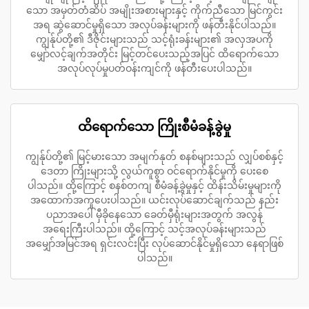
သော အမှတ်တံဆိပ် အမျိုးအစားများနှင့် ကိုက်ညီသော မြင်ကွင်း
အရ ဆွဲဆောင်မှုရှိသော အလုပ်ခန်းများကို ဖန်တီးနိုင်ပါသည်။
ကျွန်ုပ်တို့၏ ဒီဇိုင်းများသည် သင့်ရုံးခန်းများ၏ အလှအပကို
မျှော်လင့်ချက်အတိုင်း မြင့်တင်ပေးသည့်အပြင် ထိရောက်သော
အလုပ်လုပ်မှုပတ်ဝန်းကျင်ကို ဖန်တီးပေးပါသည်။
ထိရောက်သော ကြိုးစီမံခန့်ခွဲမှု
ကျွန်ုပ်တို့၏ မြင့်မားသော အမျက်နုတ် စနစ်များသည် လျှပ်စစ်နှင့်
ဒေတာ ကြိုးများသို့ လွယ်ကူစွာ ဝင်ရောက်နိုင်မှုကို ပေးစေ
ပါသည်။ ထို့ကြောင့် စနစ်တကျ စီမံခန့်ခွဲမှုနှင့် ထိန်းသိမ်းမှုများကို
အထောက်အကူပေးပါသည်။ ယင်းလုပ်ဆောင်ချက်သည် နည်း
ပညာအပေါ် မှီခိုနေသော ခေတ်မှီရုံးများအတွက် အလွန်
အရေးကြီးပါသည်။ ထို့ကြောင့် သင့်အလုပ်ခန်းများသည်
အမျှော်အမြင်အရ ရှင်းလင်းပြီး လုပ်ဆောင်နိုင်မှုရှိသော နေရာဖြစ်
ပါသည်။