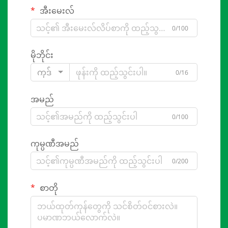
အီးမေးလ်
0/100
မိုဘိုင်း
ကုဒ်
0/16
အမည်
0/100
ကုမ္ပဏီအမည်
0/200
စာတို