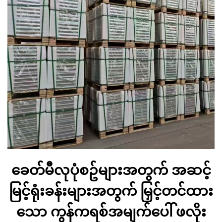
ခေတ်မီလုပုံစဥ်များအတွက် အဆင့်
မြင့်ရုံးခန်းများအတွက် မြှင့်တင်ထား
သော ကွန်ကရစ်အမျက်ပေါ် ဖလိုး