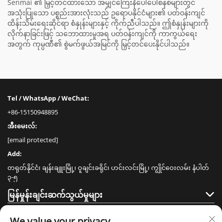
Senmai ၏ မြှင့်တင်ထားသော အမျှင်ကြေးနီပေါ်ပေါ်စနစ်များတွင်
အသုံးပြုသော ပစ္စည်းအားလုံးသည် ဥရောပနိုင်ငံများ၏ ပတ်ဝန်းကျင်
ထိန်းသိမ်းရေးဆိုင်ရာ စံနှုန်းများနှင့် ကိုက်ညီပါသည်။ ဤစံနှုန်းများကို
လိုက်နာခြင်းဖြင့် သဘောထားမှုအရ ပတ်ဝန်းကျင်ကို ကာကွယ်ရေး
အတွက် ကုမ္ပဏီ၏ စွဲမက်ဖွယ်အမြင်ကို မြှင့်တင်ပေးနိုင်ပါသည်။
Tel / WhatsApp / WeChat:
+86-15150948895
အီးမေးလ်:
[email protected]
Add:
တရုတ်နိုင်ငံ၊ ချန်းချူးမြို့၊ ဝူချင်းခရိုင်၊ ဟင်းလင်းမြို့၊ ကျွိုင်ဝေးလမ်း နံပါတ်
၃-၅
မြန်မှုန်းချင်းဆက်သွယ်မှုများ
ထုတ်ကုန်များ
We value your privacy