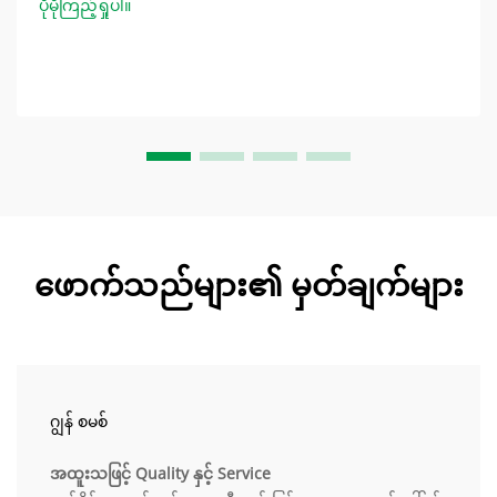
ပိုမိုကြည့်ရှုပါ။
သန့်ရှင်းရာတွင် လျှပ်စစ်ဓာတ်ငုံးဖောက်ခြင်း (ESD) ပျက်စီးမှုများမှ
ကာကွယ်ရန် အထူး စတေတစ်ကုန်းလောင်းမှု ပရိုတိုကောလ်များ
လိုအပ်ပါသည်။ စတေတစ်ကုန်းလောင်းမှုအတွက်...
ဖောက်သည်များ၏ မှတ်ချက်များ
ဂျွန် စမစ်
အထူးသဖြင့် Quality နှင့် Service