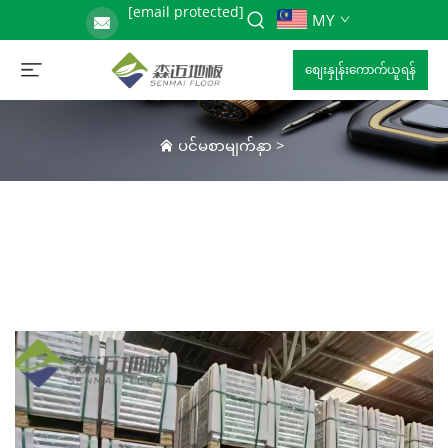
[email protected]
MY
စျေးနှုန်းကောက်ယူရန်
ပင်မစာမျက်နှာ
>