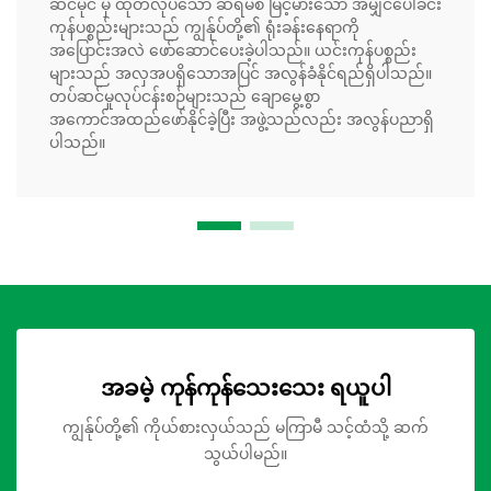
ဆင်မိုင် မှ ထုတ်လုပ်သော ဆီရမစ် မြင့်မားသော အမျှင်ပေါ်ခင်း
ကုန်ပစ္စည်းများသည် ကျွန်ုပ်တို့၏ ရုံးခန်းနေရာကို
အပြောင်းအလဲ ဖော်ဆောင်ပေးခဲ့ပါသည်။ ယင်းကုန်ပစ္စည်း
များသည် အလှအပရှိသောအပြင် အလွန်ခံနိုင်ရည်ရှိပါသည်။
တပ်ဆင်မှုလုပ်ငန်းစဉ်များသည် ချောမွေ့စွာ
အကောင်အထည်ဖော်နိုင်ခဲ့ပြီး အဖွဲ့သည်လည်း အလွန်ပညာရှိ
ပါသည်။
အခမဲ့ ကုန်ကုန်သေးသေး ရယူပါ
ကျွန်ုပ်တို့၏ ကိုယ်စားလှယ်သည် မကြာမီ သင့်ထံသို့ ဆက်
သွယ်ပါမည်။