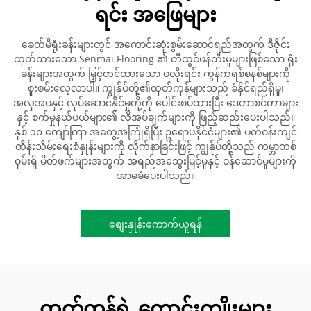
ရင်း အဖြေများ
ခေတ်မီရုံးခန်းများတွင် အကောင်းဆုံးစွမ်းဆောင်ရည်အတွက် ဒီဇိုင်း
ထုတ်ထားသော Senmai Flooring ၏ တီထွင်ဖန်တီးမှုများဖြစ်သော ရုံး
ခန်းများအတွက် မြှင့်တင်ထားသော ဖလိုးရင်း ကွန်ကရစ်စနစ်များကို
စူးစမ်းလေ့လာပါ။ ကျွန်ုပ်တို့၏ထုတ်ကုန်များသည် ခံနိုင်ရည်ရှိမှု၊
အလှအပနှင့် လုပ်ဆောင်နိုင်မှုတို့ကို ပေါင်းစပ်ထားပြီး ဒေတာစင်တာများ
နှင့် စက်မှုနယ်ပယ်များ၏ လိုအပ်ချက်များကို ဖြည့်ဆည်းပေးပါသည်။
နှစ် ၁၀ ကျော်ကြာ အတွေ့အကြုံရှိပြီး ဥရောပနိုင်ငံများ၏ ပတ်ဝန်းကျင်
ထိန်းသိမ်းရေးစံနှုန်းများကို လိုက်နာခြင်းဖြင့် ကျွန်ုပ်တို့သည် ကမ္ဘာတစ်
ဝှမ်းရှိ မိတ်ဖက်များအတွက် အရည်အသွေးမြင့်မှုနှင့် ဝန်ဆောင်မှုများကို
အာမခံပေးပါသည်။
စျေးနှုန်းကောက်ယူရန်
ထုတ်ကုန်ရဲ့ ကောင်းကျိုးများ