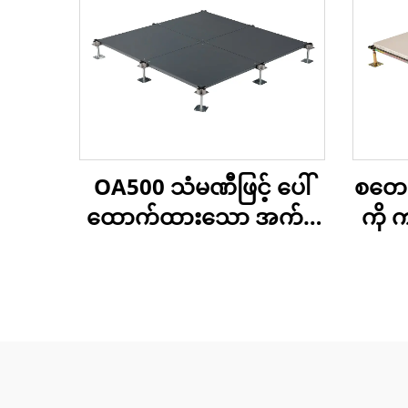
စတေးတ
OA500 သံမဏီဖြင့် ပေါ်
ကို
ထောက်ထားသော အက်စ
ယ်
က်စ် ကုန်းမြေ
အက်စ