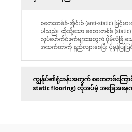
စတေးတစ်ခ်-အိုင်းစ် (anti-static) မြင့်မ
ပါသည်။ ထိုသို့သော စတေးတစ်ခ် (static) စ
လုပ်ဖော်ကိုင်ဖက်များအတွက် ပိုမိုလုံခြ
အသက်တာကို ရှည်လျားစေပြီး ပုံမှန်ပြုပြင
ကျွန်ုပ်၏ရုံးခန်းအတွက် စတေတစ်ကြောင်းဖြ
static flooring) လိုအပ်မဲ့ အခြေအနေကို