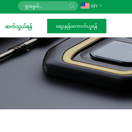
MY
စျေးနှုန်းကောက်ယူရန်
ဆက်သွယ်ရန်