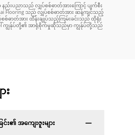
ုမှာ နည်းပညာသည် လျှပ်စစ်ဓာတ်အားကြောင့် ပျက်စီး
enmai Flooring သည် လျှပ်စစ်ဓာတ်အား ဆန့်ကျင်သည့်
်စစ်ဓာတ်အား ထိန်းချုပ်သည့်ကြမ်းခင်းသည် ထိုရုံး
်ုပ်တို့၏ အာရုံစိုက်မှုဆိုသည်မှာ ကျွန်ုပ်တို့သည်
ား
ြုခြင်း၏ အကျေးဇူးများ