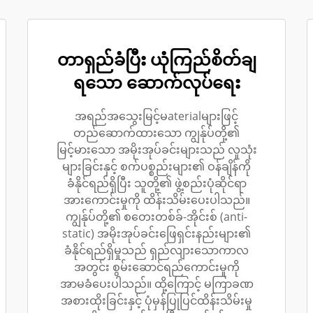
တာရှည်ခံပြီး ယုံကြည်စိတ်ချ
ရသော ဆောက်လုပ်ရေး
အရည်အသွေးမြင့်မaterialများဖြင့်
တည်ဆောက်ထားသော ကျွန်ုပ်တို့၏
မြင့်မားသော အမိုးအုပ်ခင်းများသည် လူသုံး
များခြင်းနှင့် စက်ပစ္စည်းများ၏ ဝန်ချိန်ကို
ခံနိုင်ရည်ရှိပြီး သူတို့၏ ဖွဲ့စည်းပုံဆိုင်ရာ
အားကောင်းမှုကို ထိန်းသိမ်းပေးပါသည်။
ကျွန်ုပ်တို့၏ စတေးတစ်ခ်-အိုင်းစ် (anti-
static) အမိုးအုပ်ခင်းဖြေရှင်းနည်းများ၏
ခံနိုင်ရည်ရှိမှုသည် ရှည်လျားသောကာလ
အတွင်း စွမ်းဆောင်ရည်ကောင်းမှုကို
အာမခံပေးပါသည်။ ထို့ကြောင့် မကြာခဏ
အစားထိုးခြင်းနှင့် ပုံမှန်ပြုပြင်ထိန်းသိမ်းမှု