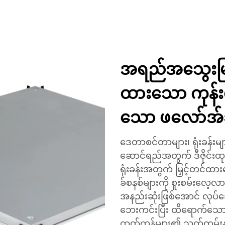
အရည်အသွေးမြင့်
ထားသော ကုန်းမြေ
သော ဖလော်အ်ခ
ဒေတာစင်တာများ၊ ရုံးခန်းများ
ဆောင်ရည်အတွက် ဒီဇိုင်း
ရုံးခန်းအတွက် မြှင့်တင်ထား
ခ်စနစ်များကို စူးစမ်းလေ့လာပ
အနည်းဆုံးဖြစ်အောင် လုပ်ဆေ
ဘေးကင်းပြီး ထိရောက်သော 
ထုတ်ကုန်များ၏ သက်တမ်းနှင့