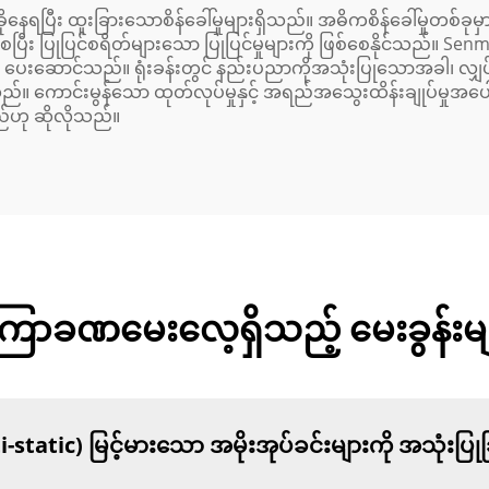
ုနေရပြီး ထူးခြားသောစိန်ခေါ်မှုများရှိသည်။ အဓိကစိန်ခေါ်မှုတစ်ခ
ပြီး ပြုပြင်စရိတ်များသော ပြုပြင်မှုများကို ဖြစ်စေနိုင်သည်။ S
ကို ပေးဆောင်သည်။ ရုံးခန်းတွင် နည်းပညာကိုအသုံးပြုသောအခါ၊ လျှပ
ောင်းမွန်သော ထုတ်လုပ်မှုနှင့် အရည်အသွေးထိန်းချုပ်မှုအပေါ် ကျွန
ည်ဟု ဆိုလိုသည်။
ြာခဏမေးလေ့ရှိသည့် မေးခွန်းမျ
nti-static) မြင့်မားသော အမိုးအုပ်ခင်းများကို အသုံးပ