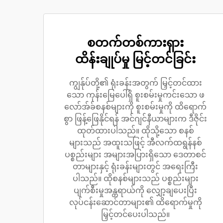
စတက်တစ်ကားရှား
ထိန်းချုပ်မှု မြင့်တင်ခြင်း
ကျွန်ုပ်တို့၏ ရုံးခန်းအတွက် မြှင့်တင်ထား
သော ကုန်းမြေပေါ်ရှိ စူးစမ်းမှုကင်းသော ဖ
လော်အ်ခ်စနစ်များကို စူးစမ်းမှုကို ထိရောက်
စွာ ဖြန့်ဖြေနိုင်ရန် အင်ဂျင်နီယာများက ဒီဇိုင်း
ထုတ်ထားပါသည်။ ထိုသို့သော စနစ်
များသည် အထူးသဖြင့် အီလက်ထရွန်နစ်
ပစ္စည်းများ အများအပြားရှိသော ဒေတာစင်
တာများနှင့် ရုံးခန်းများတွင် အရေးကြီး
ပါသည်။ ထိုစနစ်များသည် ပစ္စည်းများ
ပျက်စီးမှုအန္တရာယ်ကို လျှော့ချပေးပြီး
လုပ်ငန်းဆောင်တာများ၏ ထိရောက်မှုကို
မြှင့်တင်ပေးပါသည်။