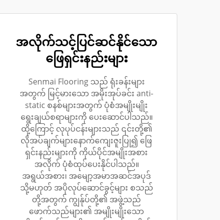
အလိုက်သင့်ပြင်ဆင်နိုင်သော
ဖြေရှင်းနည်းများ
Senmai Flooring သည် ရုံးခန်းများ
အတွက် မြင့်မားသော အမိုးအုပ်ခင်း anti-
static စနစ်များအတွက် ပုံစံအမျိုးမျိုး
ရွေးချယ်စရာများကို ပေးဆောင်ပါသည်။
ထို့ကြောင့် လုပုပ်ငန်းများသည် ၎င်းတို့၏
လိုအပ်ချက်များနောက်ကျေးဇူးပြု၍ ဖြေ
ရှင်းနည်းများကို ကိုယ်ပိုင်အမျိုးအစား
အလိုက် ပုံစံထုပ်ပေးနိုင်ပါသည်။
အရွယ်အစား၊ အမျော့အမာအဆင်အပုဒ်
သို့မဟုတ် အပိုလုပ်ဆောင်ခွင့်များ စသည်
တို့အတွက် ကျွန်ုပ်တို့၏ အဖွဲ့သည်
ဖောက်သည်များ၏ အမျိုးမျိုးသော