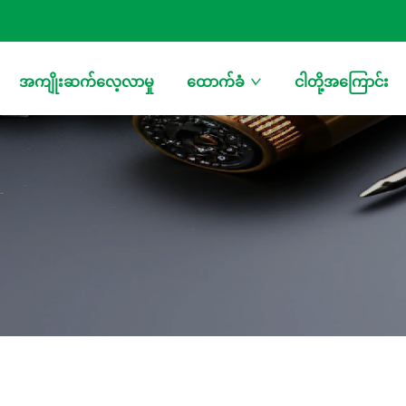
အကျိုးဆက်လေ့လာမှု
ထောက်ခံ
ငါတို့အကြောင်း