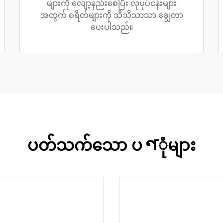
များကို လျော့နည်းစေပြီး လုပုပ်ငန်းများ
အတွက် စရိတ်များကို သိသိသာသာ ချွေတာ
ပေးပါသည်။
ပတ်သက်သော ပণုံများ