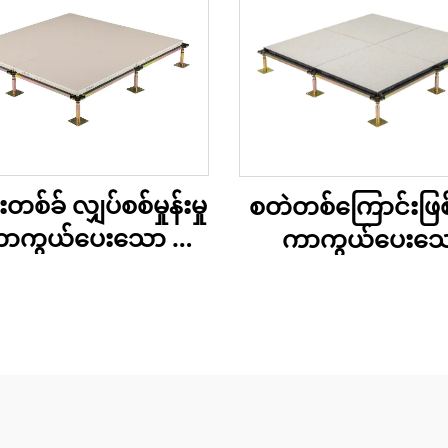
စ်ခ် လျှပ်စစ်မှုန်းမှု
စတဲတစ်ကြောင်းဖြစ်မ
 ကာကွယ်ပေးသော က
ကာကွယ်ပေးသ
လ်စီယမ် ဆဲလ်ဖိတ်
သစ်သားအခြေခ
က်စ် ကုန်းမြေ – စီရ
မြင့်မားသော အလုပ်
မစ် အဆုံးသတ်မှု
ကုန်းမြေ