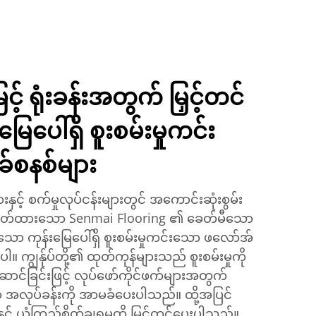
 ရုံးခန်းအတွက် မြှင့်တင်
ပေါ်ရှိ စူးစမ်းမှုကင်း
်စနစ်များ
နှင့် စက်မှုလုပ်ငန်းများတွင် အကောင်းဆုံးစွမ်း
ထုတ်ထားသော Senmai Flooring ၏ ခေတ်မီသော
သော ကုန်းမြေပေါ်ရှိ စူးစမ်းမှုကင်းသော ဖလော်အ်
ါ။ ကျွန်ုပ်တို့၏ ထုတ်ကုန်များသည် စူးစမ်းမှုကို
ာင်ခြင်းဖြင့် လုပ်ဖော်ကိုင်ဖက်များအတွက်
အလုပ်ခန်းကို အာမခံပေးပါသည်။ ထို့အပြင်
် ယုံကြည်စိတ်ချရမှုကို မြှင့်တင်ပေးပါသည်။