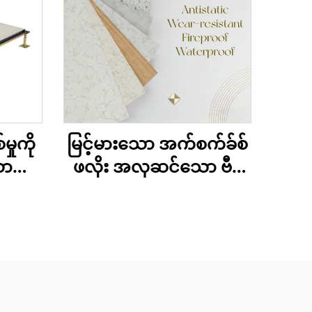
ှုကို
မြင့်မားသော အက်စက်ခ်စ်
ော
ဖလိုး အလှဆင်သော ဗီနီ
ံ
ယာရွေးချယ်စရာများ
ခွင်