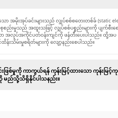
ားသော အမိုးအုပ်ခင်းများသည် လျှပ်စစ်စတေးတစ်ခ် (static ele
ုစည်းမှုသည် အထူးသဖြင့် လျှပ်စစ်ပစ္စည်းများကို ပျက်စီးစေန
ုံသော အလုပ်အကိုင်ပတ်ဝန်းကျင်ကို ဖန်တီးပေးပါသည်။ ထို့အပ
်ထိန်းသိမ်းမှုစရိတ်များကို လျော့နည်းစေပါသည်။
စ်မှုကို ကာကွယ်ရန် ကုန်းမြင့်ထားသော ကုန်းမြင့်ကုန်း
 မည်သို့သိရှိနိုင်ပါသနည်း။