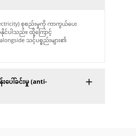
ctricity) စုစည်းမှုကို ကာကွယ်ပေး
ိုင်ပါသည်။ ထို့ကြောင့်
 alongside သင့်ပစ္စည်းများ၏
ပေါ်ခင်းမှု (anti-