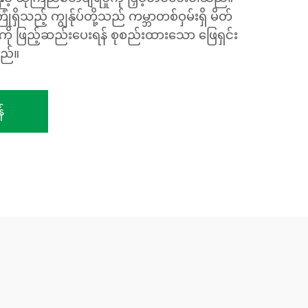
ံရှိသည့် ကျွန်ုပ်တို့သည် ကမ္ဘာတစ်ဝှမ်းရှိ မိတ်
ို ဖြည့်ဆည်းပေးရန် စုစည်းထားသော ဖြေရှင်း
သည်။
်