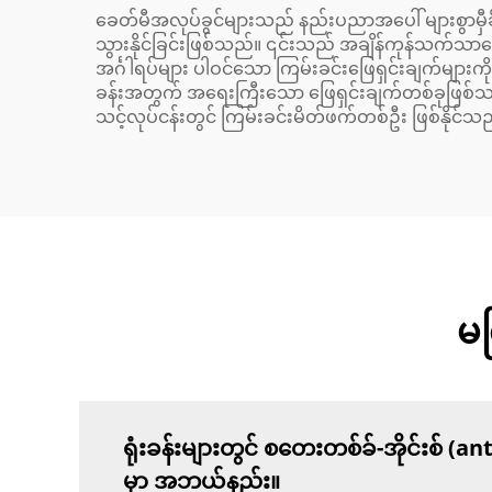
ခေတ်မီအလုပ်ခွင်များသည် နည်းပညာအပေါ် များစွာမှီခိ
သွားနိုင်ခြင်းဖြစ်သည်။ ၎င်းသည် အချိန်ကုန်သက်သာစေ
အင်္ဂါရပ်များ ပါဝင်သော ကြမ်းခင်းဖြေရှင်းချက်များ
ခန်းအတွက် အရေးကြီးသော ဖြေရှင်းချက်တစ်ခုဖြစ်သည်။ က
သင့်လုပ်ငန်းတွင် ကြမ်းခင်းမိတ်ဖက်တစ်ဦး ဖြစ်နိုင်သ
မက
ရုံးခန်းများတွင် စတေးတစ်ခ်-အိုင်းစ် (a
မှာ အဘယ်နည်း။