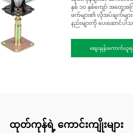
နှစ် ၁၀ နှစ်ကျော် အတွေ့အကြု
ဖက်များ၏ လိုအပ်ချက်များက
နည်းများကို ပေးဆောင်ပါ
စျေးနှုန်းကောက်ယူရန
ထုတ်ကုန်ရဲ့ ကောင်းကျိုးများ