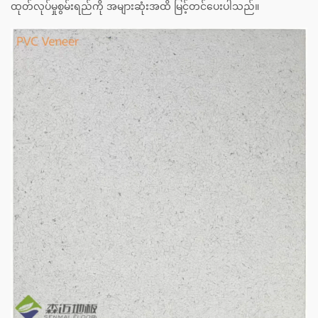
ထုတ်လုပ်မှုစွမ်းရည်ကို အများဆုံးအထိ မြင့်တင်ပေးပါသည်။