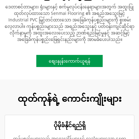
ဒေတာစင်တာများ၊ ရုံးများနှင့် စက်မှုလုပ်ငန်းနေရာများအတွက် အထူးပြု
ထုတ်လုပ်ထားသော Senmai Flooring ၏ အရည်အသွေးမြင့်
Industrial PVC မြှင့်တင်ထားသော အခြေခံကုန်ပစ္စည်းများကို စူးစမ်း
လေ့လာပါ။ ကုန်ပစ္စည်းများသည် အရည်အသွေးနှင့် ပတ်ဝန်းကျင်ဆိုင်ရာ
လိုက်နာမှုကို အထူးအလေးပေးသည့် ဉာဏ်ရည်မြင့်မှုနှင့် အဆင့်မြင့်
အခြေခံကုန်ပစ္စည်းဖြေရှင်းနည်းများကို အာမခံပေးပါသည်။
စျေးနှုန်းကောက်ယူရန်
ထုတ်ကုန်ရဲ့ ကောင်းကျိုးများ
ပိုမိုခံနိုင်ရည်ရှိ
ကုန်ပစ္စည်းများသည် အလေးချိန်များနှင့် လူသုံးများသော နေရာ