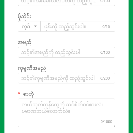
0/100
မိုဘိုင်း
ကုဒ်
0/16
အမည်
0/100
ကုမ္ပဏီအမည်
0/200
စာတို
0/1000