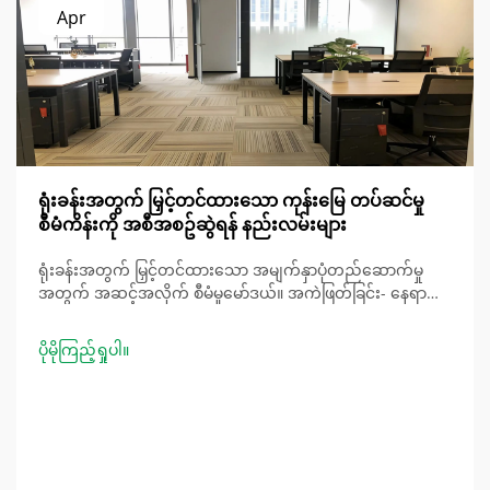
Apr
ရုံးခန်းအတွက် မြှင့်တင်ထားသော ကုန်းမြေ တပ်ဆင်မှု
စီမံကိန်းကို အစီအစဥ်ဆွဲရန် နည်းလမ်းများ
ရုံးခန်းအတွက် မြှင့်တင်ထားသော အမျက်နှာပုံတည်ဆောက်မှု
အတွက် အဆင့်အလိုက် စီမံမှုမော်ဒယ်။ အကဲဖြတ်ခြင်း- နေရာ
စစ်ဆေးခြင်း၊ ရည်ရွယ်ချက်အလိုက် အသုံးပြုမှု၊ အခြေခံ
အဆောက်အအုံ။ အရေးကြီးသော ပထမဆုံးအဆင်းသည်
ပိုမိုကြည့်ရှုပါ။
အမျက်နှာပုံအောက်ရှိ အဆောက်အဦး၏ အစိတ်အပိုင်းအားလုံး
ကို ဆုံးဖြတ်ရန်ဖြစ်ပါသည်။ ဥပမါ- မီကာနီကယ်၊ လျှပ်စစ်နှင့်
အခြားသော...