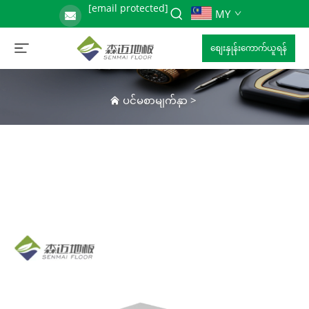
[email protected]
MY
စျေးနှုန်းကောက်ယူရန်
ပင်မစာမျက်နှာ
>