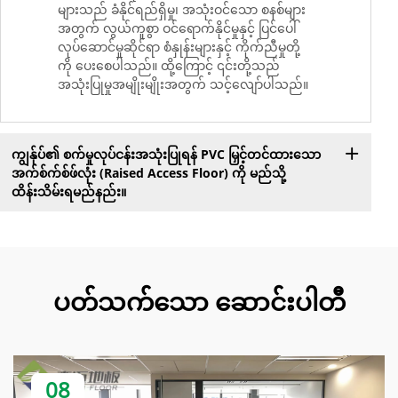
များသည် ခံနိုင်ရည်ရှိမှု၊ အသုံးဝင်သော စနစ်များ
အတွက် လွယ်ကူစွာ ဝင်ရောက်နိုင်မှုနှင့် ပြင်ပေါ်
လုပ်ဆောင်မှုဆိုင်ရာ စံနှုန်းများနှင့် ကိုက်ညီမှုတို့
ကို ပေးစေပါသည်။ ထို့ကြောင့် ၎င်းတို့သည်
အသုံးပြုမှုအမျိုးမျိုးအတွက် သင့်လျော်ပါသည်။
ကျွန်ုပ်၏ စက်မှုလုပ်ငန်းအသုံးပြုရန် PVC မြှင့်တင်ထားသော
အက်စ်က်စ်ဖ်လုံး (Raised Access Floor) ကို မည်သို့
ထိန်းသိမ်းရမည်နည်း။
ပတ်သက်သော ဆောင်းပါတီ
08