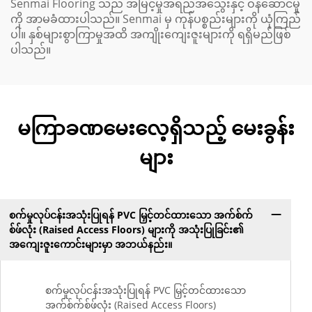
Senmai Flooring သည် အမြင့်မှုအရည်အသွေးနှင့် ဝန်ဆောင်မှု
ကို အာမခံထားပါသည်။ Senmai မှ ကုန်ပစ္စည်းများကို ယုံကြည်
ပါ။ နှစ်များစွာကြာမှုအထိ အကျိုးကျေးဇူးများကို ရရှိမည်ဖြစ်
ပါသည်။
မကြာခဏမေးလေ့ရှိသည့် မေးခွန်း
များ
စက်မှုလုပ်ငန်းအသုံးပြုရန် PVC မြှင့်တင်ထားသော အက်စ်က်
စ်ဖ်လုံး (Raised Access Floors) များကို အသုံးပြုခြင်း၏
အကျေးဇူးကောင်းများမှာ အဘယ်နည်း။
စက်မှုလုပ်ငန်းအသုံးပြုရန် PVC မြှင့်တင်ထားသော
အက်စ်က်စ်ဖ်လုံး (Raised Access Floors)