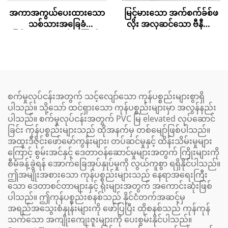
မြင့်မားသော အက်စက်ခ်စ်ဖ
အကာအကွယ်ပေးထားသော
လိုး အလှဆင်သော ဗီနီယာ
သစ်သားအခြေခံ
ရွေးချယ်စရာများ
မြင့်မားသော လမ်းကြောင်း
အဖ покရှင်
စက်မှုလုပ်ငန်းအတွက် သင့်လျော်သော ကုန်ပစ္စည်းများစွာရှိ
ပါသည်။ သို့သော် ထင်ရှားသော ကုန်ပစ္စည်းများမှာ အလွန်နည်း
ပါသည်။ စက်မှုလုပ်ငန်းအတွက် PVC မြ elevated လုပ်ဆောင်
ခြင်း ကုန်ပစ္စည်းများသည် ထိုအနက်မှ တစ်မျော်ဖြစ်ပါသည်။
အထူးဒီဇိုင်းဖော်မော်ကွန်းများ၊ တပ်ဆင်မှုနှင့် ထိန်းသိမ်းမှုများ
ကြောင့် စွမ်းအင်နှင့် ဒေတာဝန်ဆောင်မှုများအတွက် ကြိုးများကို
စီမံခန့်ခွဲရန် အောက်ခြေအုပ်နှုပ်မှုကို လွယ်ကူစွာ ရရှိနိုင်ပါသည်။
ဤအမျိုးအစားသော ကုန်ပစ္စည်းများသည် နေရာအရေးကြီး
သော ဒေတာစင်တာများနှင့် ရုံးများအတွက် အကောင်းဆုံးဖြစ်
ပါသည်။ ဤကုန်ပစ္စည်းစနစ်သည် နိုင်ငံတက်အဆင့်မှ
အရည်အသွေးစံနှုန်းများကို ဖော်ပြပြီး ထိုစနစ်သည် ကုန်ကုန်
သက်သော အကျိုးကျေးဇူးများကို ပေးစွမ်းနိုင်ပါသည်။