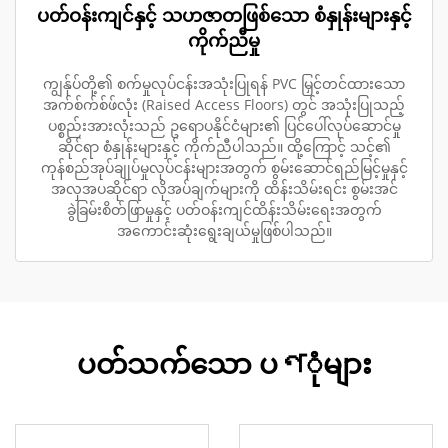
ပတ်ဝန်းကျင်နှင့် သဟဇာတဖြစ်သော စံနှုန်းများနှင့်
ကိုက်ညီမှု
ကျွန်ုပ်တို့၏ စက်မှုလုပ်ငန်းအသုံးပြုရန် PVC မြှင့်တင်ထားသော
အက်စ်က်စ်ဖ်လုံး (Raised Access Floors) တွင် အသုံးပြုသည့်
ပစ္စည်းအားလုံးသည် ဥရောပနိုင်ငံများ၏ ပြင်ပေါ်လုပ်ဆောင်မှု
ဆိုင်ရာ စံနှုန်းများနှင့် ကိုက်ညီပါသည်။ ထို့ကြောင့် သင့်၏
ကုန်စည်အုပ်ချုပ်မှုလုပ်ငန်းများအတွက် စွမ်းဆောင်ရည်မြင့်မှုနှင့်
အလှအပဆိုင်ရာ လိုအပ်ချက်များကို ထိန်းသိမ်းရင်း စွမ်းအင်
ခွဲခြမ်းစိတ်ဖြာမှုနှင့် ပတ်ဝန်းကျင်ထိန်းသိမ်းရေးအတွက်
အကောင်းဆုံးရွေးချယ်မှုဖြစ်ပါသည်။
ပတ်သက်သော ပণုံများ