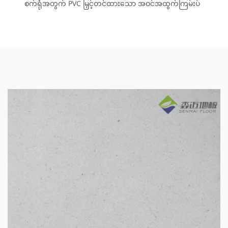
စက်ရုံအတွက် PVC မြှင့်တင်ထားသော အဝင်အထွက်ကြမ်းပ်