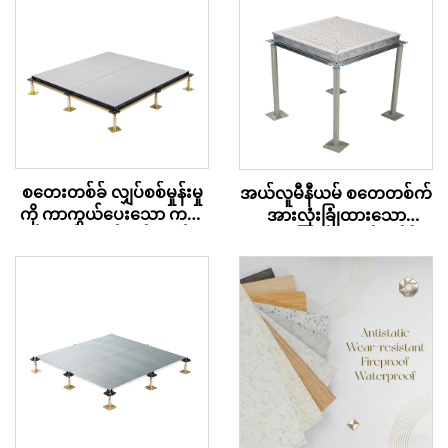
စတေးတစ်ခ် လျှပ်စစ်မှုန်းမှု
အယ်လူမီနီယမ် စတေတစ်က်
ကို ကာကွယ်ပေးသော ကယ်
အားလုံးခြုံထားသော
လ်စီယမ် ဆဲလ်ဖိတ် အက်စ
လေစီးကြောင်း အက်စက်စ် ပ
က်စ် ကုန်းမြေ – PVC
လော့ဖ်
အဆုံးသတ်မှု