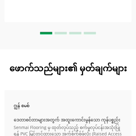
ဖောက်သည်များ၏ မှတ်ချက်များ
ဂျွန် စမစ်
ဒေတာစင်တာများအတွက် အထူးကောင်းမွန်သော ကုန်ပစ္စည်း
Senmai Flooring မှ ထုတ်လုပ်သည့် စက်မှုလုပ်ငန်းအသုံးပြု
ရန် PVC မြှင့်တင်ထားသော အက်စ်က်စ်ဖ်လုံး (Raised Access