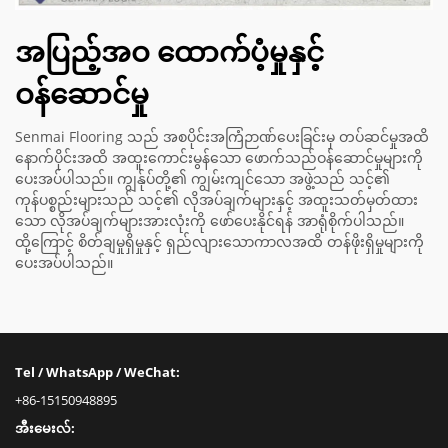
အပြည့်အဝ ထောက်ပံ့မှုနှင့်
ဝန်ဆောင်မှု
Senmai Flooring သည် အစပိုင်းအကြံဉာဏ်ပေးခြင်းမှ တပ်ဆင်မှုအထိ
နောက်ပိုင်းအထိ အထူးကောင်းမွန်သော ဖောက်သည်ဝန်ဆောင်မှုများကို
ပေးအပ်ပါသည်။ ကျွန်ုပ်တို့၏ ကျွမ်းကျင်သော အဖွဲ့သည် သင့်၏
ကုန်ပစ္စည်းများသည် သင့်၏ လိုအပ်ချက်များနှင့် အထူးသတ်မှတ်ထား
သော လိုအပ်ချက်များအားလုံးကို ဖော်ပေးနိုင်ရန် အာရုံစိုက်ပါသည်။
ထို့ကြောင့် စိတ်ချမှုရှိမှုနှင့် ရှည်လျားသောကာလအထိ တန်ဖိုးရှိမှုများကို
ပေးအပ်ပါသည်။
Tel / WhatsApp / WeChat:
+86-15150948895
အီးမေးလ်: