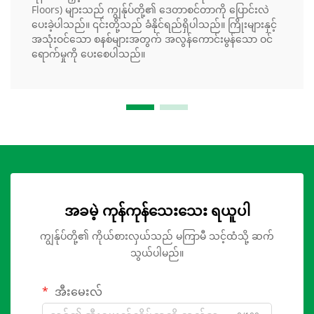
Floors) များသည် ကျွန်ုပ်တို့၏ ဒေတာစင်တာကို ပြောင်းလဲ
ပေးခဲ့ပါသည်။ ၎င်းတို့သည် ခံနိုင်ရည်ရှိပါသည်။ ကြိုးများနှင့်
အသုံးဝင်သော စနစ်များအတွက် အလွန်ကောင်းမွန်သော ဝင်
ရောက်မှုကို ပေးစေပါသည်။
အခမဲ့ ကုန်ကုန်သေးသေး ရယူပါ
ကျွန်ုပ်တို့၏ ကိုယ်စားလှယ်သည် မကြာမီ သင့်ထံသို့ ဆက်
သွယ်ပါမည်။
အီးမေးလ်