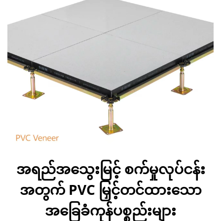
အရည်အသွေးမြင့် စက်မှုလုပ်ငန်း
အတွက် PVC မြှင့်တင်ထားသော
အခြေခံကုန်ပစ္စည်းများ