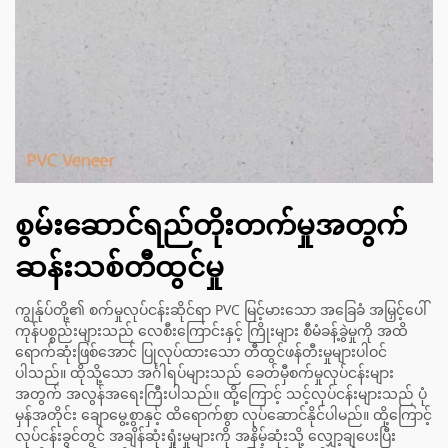
စွမ်းဆောင်ရည်တိုးတက်မှုအတွက်
ဆန်းသစ်တီထွင်မှု
ကျွန်ုပ်တို့၏ စက်မှုလုပ်ငန်းဆိုင်ရာ PVC မြင့်မားသော အခြေခံ အမြှင့်ပေါ်
ကုန်ပစ္စည်းများသည် လေစီးကြောင်းနှင့် ကြိုးများ စီမံခန့်ခွဲမှုကို အထိ
ရောက်ဆုံးဖြစ်အောင် ပြုလုပ်ထားသော တီထွင်ဖန်တီးမှုများပါဝင်
ပါသည်။ ထိုသို့သော အင်္ဂါရပ်များသည် ခေတ်မှီစက်မှုလုပ်ငန်းများ
အတွက် အလွန်အရေးကြီးပါသည်။ ထို့ကြောင့် သင့်လုပ်ငန်းများသည် ပုံ
မှန်အတိုင်း ချောမွေ့စွာနှင့် ထိရောက်စွာ လုပ်ဆောင်နိုင်ပါမည်။ ထို့ကြောင့်
လုပ်ငန်းခွင်တွင် အချိန်ဆုံးရှုံးမှုများကို အနိမ့်ဆုံးသို့ လျှော့ချပေးပြီး