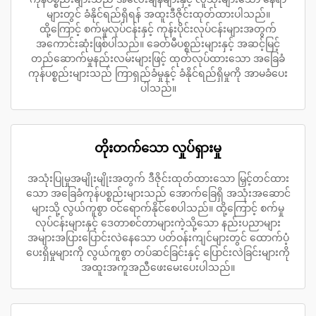
များတွင် ခံနိုင်ရည်ရှိရန် အထူးဒီဇိုင်းထုတ်ထားပါသည်။
ထို့ကြောင့် စက်မှုလုပ်ငန်းနှင့် ကုန်းပိုင်းလုပ်ငန်းများအတွက်
အကောင်းဆုံးဖြစ်ပါသည်။ ခေတ်မီပစ္စည်းများနှင့် အဆင့်မြင့်
တည်ဆောက်မှုနည်းလမ်းများဖြင့် ထုတ်လုပ်ထားသော အခြေခံ
ကုန်ပစ္စည်းများသည် ကြာရှည်ခံမှုနှင့် ခံနိုင်ရည်ရှိမှုကို အာမခံပေး
ပါသည်။
တိုးတက်သော လှုပ်ရှားမှု
အသုံးပြုမှုအမျိုးမျိုးအတွက် ဒီဇိုင်းထုတ်ထားသော မြှင့်တင်ထား
သော အခြေခံကုန်ပစ္စည်းများသည် အောက်ခြေရှိ အသုံးအဆောင်
များသို့ လွယ်ကူစွာ ဝင်ရောက်နိုင်စေပါသည်။ ထို့ကြောင့် စက်မှု
လုပ်ငန်းများနှင့် ဒေတာစင်တာများကဲ့သို့သော နည်းပညာများ
အများအပြားပြောင်းလဲနေသော ပတ်ဝန်းကျင်များတွင် ထောက်ပံ့
ပေးရှိမှုများကို လွယ်ကူစွာ တပ်ဆင်ခြင်းနှင့် ပြောင်းလဲခြင်းများကို
အထူးအကူအညီဖေးမေးပေးပါသည်။