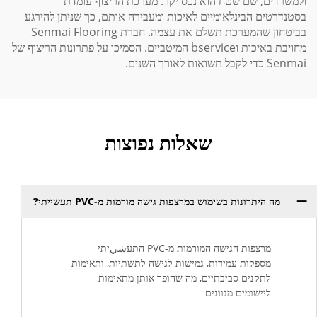
ולמשרדים, שם שטח הוא נכס יקר. מערכת הריצוף עומדת
בסטנדרטים הבינלאומיים לאיכות ומעבירה אותם, כך שניתן להירגע
בביטחון שהמערכת תשלם את עצמה. חברת Senmai Flooring
מחויבת באיכות וbservice המיטביים. הסמיכו על פתרונות הריצוף של
Senmai כדי לקבל תשואות לאורך השנים.
שאלות נפוצות
מה היתרונות בשימוש במרצפות גישה מורמות מ-PVC תעשייתי?
מרצפות הגישה המורמות מ-PVC התעشيיתי
מספקות עמידות, גמישות לגישה לתשתיות, ותאימות
לתקנים סביבתיים, מה שהופך אותן מתאימות
ליישומים מגוונים