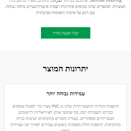
Senmai Flooring, שתוכננו במיוחד لمراكז נתונים, משרדים וסביבות
תעשיות. המוצרים שלנו מביאים פתרונות רצפות אינטיליגנטיים ברמה גבוהה,
עם דגש על איכות ותאימות סביבתית
קבל הצעת מחיר
יתרונות המוצר
עמידות גבוהה יותר
הרצפות הגליות התעשייתיות שלנו מ-PVC נוצרו כדי לסבול עומסים
כבדים ותעבורה רבה, מה שהופך אותן לאידיאליות ליישומים
תעשייתיים ומסחריים. בעזרת חומרים מתקדמים ושיטות בנייה
מתקדמות, הרצפות הללו מספקות ביצועים עמידים לאורך זמן ועמידות
גבוהה