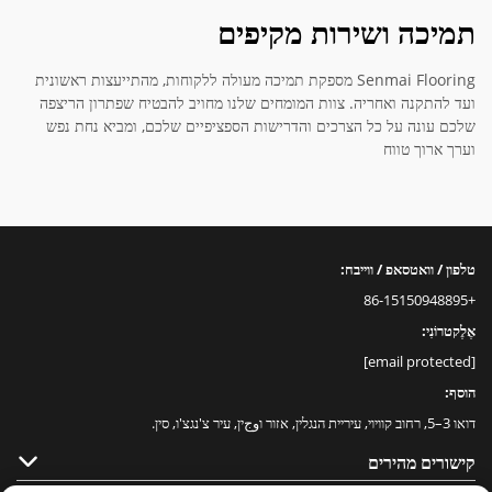
תמיכה ושירות מקיפים
Senmai Flooring מספקת תמיכה מעולה ללקוחות, מהתייעצות ראשונית
ועד להתקנה ואחריה. צוות המומחים שלנו מחויב להבטיח שפתרון הריצפה
שלכם עונה על כל הצרכים והדרישות הספציפיים שלכם, ומביא נחת נפש
וערך ארוך טווח
טלפון / וואטסאפ / ווייבח:
+86-15150948895
אֶלֶקטרוֹנִי:
[email protected]
הוסף:
דואו 3–5, רחוב קוויוי, עיריית הנגלין, אזור וوجין, עיר צ'נגצ'ו, סין.
קישורים מהירים