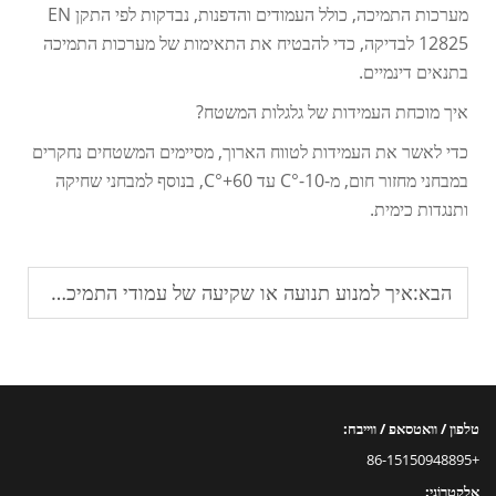
מערכות התמיכה, כולל העמודים והדפנות, נבדקות לפי התקן EN
12825 לבדיקה, כדי להבטיח את התאימות של מערכות התמיכה
בתנאים דינמיים.
איך מוכחת העמידות של גלגלות המשטח?
כדי לאשר את העמידות לטווח הארוך, מסיימים המשטחים נחקרים
במבחני מחזור חום, מ-10-°C עד 60+°C, בנוסף למבחני שחיקה
ותנגדות כימית.
הבא:
איך למנוע תנועה או שקיעה של עמודי התמיכה לאורך זמן?
טלפון / וואטסאפ / ווייבח:
+86-15150948895
אֶלֶקטרוֹנִי: