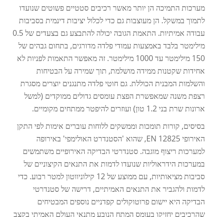
מערכות התמיכה הן יותר מאשר רכיבים סטטיים פשוטים שנועדו
לתמוך במשקל. הן מעוצבות גם כדי לכלול יציבות דינמית בסביבות
עבודה אמיתיות. התאמת הגובה יכולה להתבצע גם בצעדים של 0.5
מילימטר בלבד באמצעות עמודי פלדה מדורגים, בתחום גבהים של
150 מילימטר עד 1000 מילימטר. זה מאפשר התאמות לפניות לא
אחידות שקטנות ממידה מושלמת, תוך שמירה על הבטיחות
והשלמות המבנית הכוללת. גם חוטי פלדה מתנגנים יוצרים מסגרת
רצפת משנה שמאפשרת הפצת עומסים גדולים ממוקדים (למשל
ארונות שרת בני 1.2 טון) ועוזרים להיפטר ממתחים מקומיים.
בסיסים, קורות תומכות וממשקים ללוחות עוברים אימות לפי התקן
האירופי EN 12825, שהוא 'הסטנדרט האולימפי' באירופה
למערכות ריצוף מוגבה. סטנדרטי הבדיקה האירופיים משתמשים
במערכות הידראוליות שנועדו לדמות את התנאים הקיצוניים של
סביבות מציאותיות, עם ממוצע של 12 קילוניווטון למטר רבוע. כדי
לדמות ולהגביר את התנאים האמיתיים, דרישה של סטנדרטי
הבדיקה היא יישום פרוטוקולים קפדניים נוספים המבטיחים
שהרכיבים יחזיקו בעומס המתח הנובע מתנאי העולם האמיתי בקצב