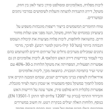
ליבות מפלדה, מאלומיניום ומסולפט סידן: כיצד לאזן בין חוזק,
משקל, דירוג התנגדות להצתה והעלות לשימושים במרכזי נתונים
ובמשרדים.
טווח החומרים המשמשים בייצור ריצפות מוגבהות משפיע על
ביצועיהן במונחים של חוזק, משקל, הגנה מפני אש ועלות מחזור
חיים. בהשוואה לחלופות, ליבות פלדה מציעות את קיבולת העומס
הגבוהה ביותר (מעל 10 קילו-ניוטון למטר רבוע). לפיכך, מרכזי
נתונים שמכילים מערכים גדולים של שרתים חייבים להשתמש בהם
כדי לעמוד בדרישות דירוג האש הקלאסי A. ליבות אלומיניום הן גם
אפשרות תפעולית, המפחיתה את משקל הלוחות ב-30–40% עם
שינוי זעיר בתמיכה המבנית. כתוצאה מכך, ליבות אלומיניום
אידיאליות לשיפוץ בנייני משרדים ישנים, שבהם המבנה הקיים אינו
מסוגל לתמוך במשקל נוסף משמעותי או שבהן גישה לציוד מוגבלת.
אפשרות כלכלית היא סולפט סידן, אשר עונה על דרישות האש
והבידוד התרמי (נבדק עד 1200° צלזיוס לפי התקן EN 13501-1).
בנוסף, הלוחות האלה יעילים בבקרת רטט. זה חשוב במשרדים
מודרניים בעלי תכנון פתוח של ימינו, שם בקרת רעשים מהווה