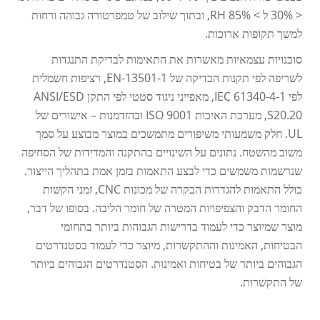
< 30% ל > 85% RH, ובתוך שילוב של טמפרטורה גבוהה ורחות
למשך תקופות ארוכות.
סוכנויות עצמאיות מאשרות את התאימות לבדיקת התנגדות
לשריפה לפי תקנות הבדיקה של EN-13501-1, רציפות חשמלית
לפי IEC 61340-4-1, מאפייני ניגוד סטטי לפי התקן ANSI/ESD
S20.20, מערכת האיכות ISO 9001 ובהזדמנות – אישורים של
UL. חלק משמעותי משיפורים מתמשכים במוצר מבוצע על סמך
משוב מהשטח. נתונים על השינויים בהתקנה והמדידות של הסחיפה
שנרשמות משמשים כדי לבצע התאמות בזמן אמת בתהליך הייצור.
כולל התאמות להגדרות הבקרה של מכונות CNC, זמני הקשות
החומר הדבק והצפיפויות המטרה של חומר הליבה. בסופו של דבר,
מוצר שמיוצר כדי לעמוד בדרישות הגבוהות ביותר בתחומי
הבטיחות, האמינות וההתקשרות, מיוצר כדי לעמוד בסטנדרטים
הגבוהים ביותר של בטיחות ואמינות. הסטנדרטים הגבוהים ביותר
של התקשרות.