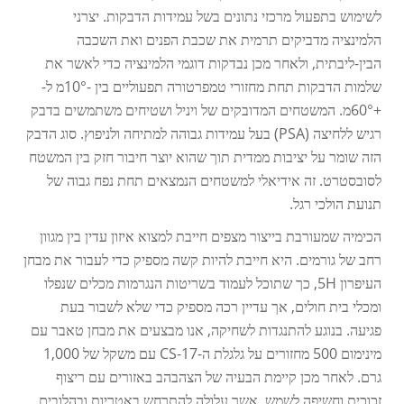
לשימוש בתפעול מרכזי נתונים בשל עמידות הדבקות. יצרני
הלמינציה מדביקים תרמית את שכבת הפנים ואת השכבה
הבין-ליבתית, ולאחר מכן נבדקות דוגמי הלמינציה כדי לאשר את
שלמות הדבקות תחת מחזורי טמפרטורה תפעוליים בין -10°מ ל-
+60°מ. המשטחים המדובקים של ויניל ושטיחים משתמשים בדבק
רגיש ללחיצה (PSA) בעל עמידות גבוהה למתיחה ולניפוץ. סוג הדבק
הזה שומר על יציבות ממדית תוך שהוא יוצר חיבור חזק בין המשטח
לסובסטרט. זה אידיאלי למשטחים הנמצאים תחת נפח גבוה של
תנועת הולכי רגל.
הכימיה שמעורבת בייצור מצפים חייבת למצוא איזון עדין בין מגוון
רחב של גורמים. היא חייבת להיות קשה מספיק כדי לעבור את מבחן
העיפרון 5H, כך שתוכל לעמוד בשריטות הנגרמות מכלים שנפלו
ומכלי בית חולים, אך עדיין רכה מספיק כדי שלא לשבור בעת
פגיעה. בנוגע להתנגדות לשחיקה, אנו מבצעים את מבחן טאבר עם
מינימום 500 מחזורים על גלגלת ה-CS-17 עם משקל של 1,000
גרם. לאחר מכן קיימת הבעיה של הצהבהב באזורים עם ריצוף
זכוכית וחשיפה לשמש, אשר עלולה להתרחש באטריות ובהלובים.