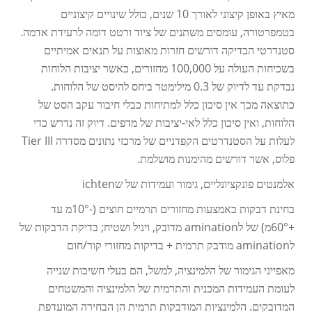
מאיץ באופן קיצוני לאורך 10 שנים, כולל שינויים קיצוניים
בטמפרטורה, עומסים משתנים של ציוד ורטט דומה לרעידת אדמה.
סטנדרטי הבדיקה דורשים חזרות מאוצות על תנאים אמיתיים
בשכיחות העולה על 100,000 מחזורים, כאשר יציבות הלוחות
נבדקת עד לדיוק של 0.3 מילימטר ביחס להיסט של הלוחות.
כתוצאה מכך אין סיכון כלל למתיחות כבלי חיבור עקב הסט של
הלוחות, ואין סיכון כלל לאי-יציבות של מדפים. דיוק זה נדרש כדי
לעלות על הסטנדרטים הקפדניים של מרכזי נתונים מסדרה Tier III
פלוס, אשר דורשים מהימנות מושלמת.
אלמנטים פונקציונליים, גימור ועמידות של שichten
בחינת דבקות באמצעות מחזורים תרמיים חוצים (-10°מ עד
+60°מ) של לamination מדובק, ויניל ושטיח; בדיקת הדבקות של
לamination מודבק תרמית + בדיקות מחזורי קור/חום
מאפייני הגימור של הלמינציה, למשל, הם בעלי חשיבות שנייה
לעומת העמידות המכנית והתרמית של הלמינציה והמשטחים
המדובקים. הלמינציות המודבקות תרמית הן הבחירה המועדפת