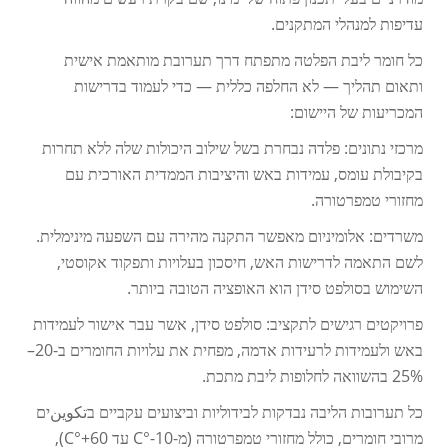
עדיפות למנהלי המתקנים.
כל חומר ליבת הפלטה מתפתח דרך תערובת מותאמת אישית
ותאום תהליך — לא החלפה כללית — כדי לעמוד בדרישות
המכריעות של היישום:
מרכזי נתונים: פלדה נבחרת בשל שילוב היכולות שלה ללא תחרות
בקיבולת עומס, עמידות באש והיציבות הממדית האורכית עם
מחזורי טמפרטורה.
משרדים: אלומיניום מאפשר התקנה מהירה עם השפעה מינימלית.
לשם התאמה לדרישות האש, חיסכון בעלויות ותפקוד אקוסטי,
השימוש בסולפט סידן הוא האופציה הטובה ביותר.
פרויקטים רגישים לתקציב: סולפט סידן, אשר עבר אישור לעמידות
באש ולעמידות לרעידות אדמה, מפחית את עלויות החומרים ב-20–
25% בהשוואה לחלופות ליבת מתכת.
כל תערובות הליבה נבדקות לבידוליות וביצועים עקביים בتكوينים
מרובי חומרים, כולל מחזורי טמפרטורה (מ-10-°C עד 60+°C),