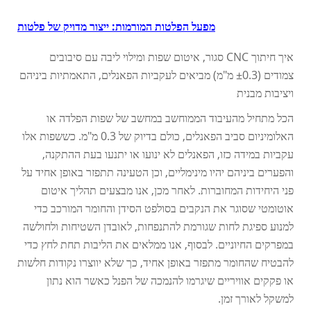
מפעל הפלטות המורמות: ייצור מדויק של פלטות
איך חיתוך CNC סגור, איטום שפות ומילוי ליבה עם סיבובים
צמודים (±0.3 מ"מ) מביאים לעקביות הפאנלים, התאמתיות ביניהם
ויציבות מבנית
הכל מתחיל מהעיבוד הממוחשב במחשב של שפות הפלדה או
האלומיניום סביב הפאנלים, כולם בדיוק של 0.3 מ"מ. כששפות אלו
עקביות במידה כזו, הפאנלים לא ינועו או יתנעו בעת ההתקנה,
והפערים ביניהם יהיו מינימליים, וכן הטעינה תתפזר באופן אחיד על
פני היחידות המחוברות. לאחר מכן, אנו מבצעים תהליך איטום
אוטומטי שסוגר את הנקבים בסולפט הסידן והחומר המורכב כדי
למנוע ספיגת לחות שגורמת להתנפחות, לאובדן השטיחות ולחולשה
במפרקים החיוניים. לבסוף, אנו ממלאים את הליבות תחת לחץ כדי
להבטיח שהחומר מתפזר באופן אחיד, כך שלא יווצרו נקודות חלשות
או פקקים אוויריים שיגרמו להנמכה של הפנל כאשר הוא נתון
למשקל לאורך זמן.