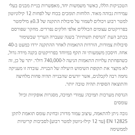
הטכניקות הללו, כאשר משמשות יחד, מאפשרות בניית מבנים בעלי
עמידות גבוהה מאוד. הלוחות תומכים בכוח של לפחות 12 קילוניוטון
למטר רבוע ויכולים לשמור על סיבולת התקנה של ±0.3 מילימטר
בפרויקטים עצומים הכוללים אלפי חלקים נפרדים. מחקר שפורסם
בכתב העת 'הנדסת תשתיות' בשנה שעברה העריך שבשימור
סיבולות צמודות, הורדות התאמות לאחר ההתקנה ירדו כמעט ב-40
אחוז. חיסכון משמעותי זה תקף במיוחד בפרויקטים בקנה מידה גדול,
כשהפחתת עלויות התאמות הגיעה ל-740,000 דולר. יתר על כן, זה
לא מקצר את תקופת השימוש היעילה של הבנייה. עובדה זו מעניקה
נחמה רבה לקבלנים, אשר יודעים שהבנייה תהיה פחות מלחיצה
והתוצאה הסופית תהיה טובה יותר.
הנדסת מערכות תמיכה: עמודי תמיכה, מסגרות אופקיות וכיול
עומסים
גובה ניתן להתאמה, עיצוב עמוד מדורג ובחינת עומס תואמת לתקן
EN 12825 (עד 12 קילו-ניוטון למטר רבוע) לסביבות קריטיות
לממשימה