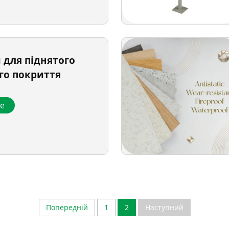
 для піднятого
го покриття
ше
Попередній
1
2
Наступний