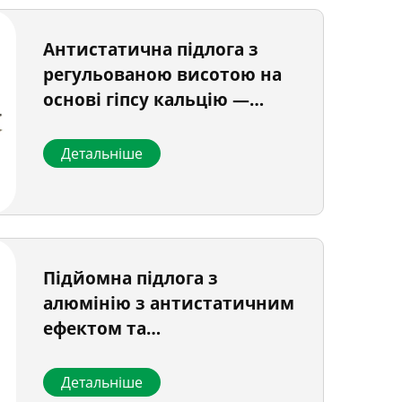
Антистатична підлога з
регульованою висотою на
основі гіпсу кальцію —
керамічне оздоблення
Детальніше
Підйомна підлога з
алюмінію з антистатичним
ефектом та
вентиляційними отворами
Детальніше