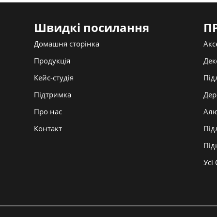
Швидкі посилання
П
Домашня сторінка
Акс
Продукція
Дек
Кейс-студія
Під
Підтримка
Дер
Про нас
Алю
Контакт
Під
Під
Усі