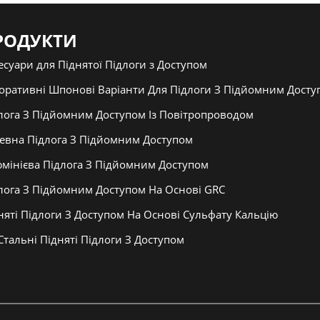
РОДУКТИ
есуари для Піднятої Підлоги з Доступом
оративні Шпонові Варіанти Для Підлоги З Підйомним Досту
лога З Підйомним Доступом Із Повітропроводом
евна Підлога З Підйомним Доступом
мінієва Підлога З Підйомним Доступом
лога З Підйомним Доступом На Основі GRC
няті Підлоги З Доступом На Основі Сульфату Кальцію
 Стальні Підняті Підлоги З Доступом