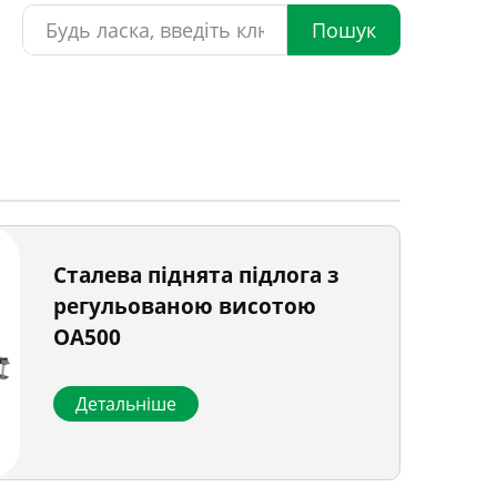
Пошук
Сталева піднята підлога з
регульованою висотою
OA500
Детальніше