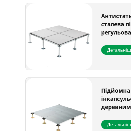
Антистат
сталева п
регульов
оздоблен
Детальні
Підйомна 
інкапсул
деревним
Детальні