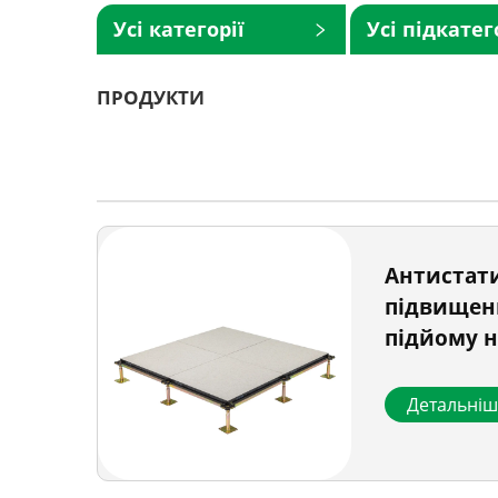
Усі категорії
Усі підкатег
ПРОДУКТИ
Антистати
підвищен
підйому н
основі
Детальні