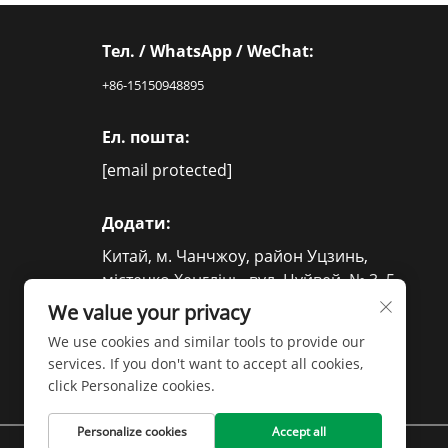
Тел. / WhatsApp / WeChat:
+86-15150948895
Ел. пошта:
[email protected]
Додати:
Китай, м. Чанчжоу, район Уцзинь,
містечко Хенглінь, вул. Цуйвей, № 3–5
We value your privacy
We use cookies and similar tools to provide our
services. If you don't want to accept all cookies,
click Personalize cookies.
Personalize cookies
Accept all