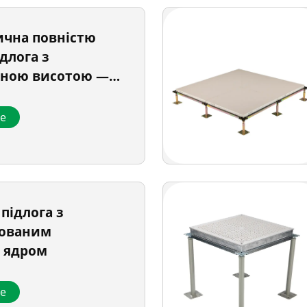
ична повністю
ідлога з
аною висотою —
ня ПВХ
ше
підлога з
ьованим
 ядром
ше