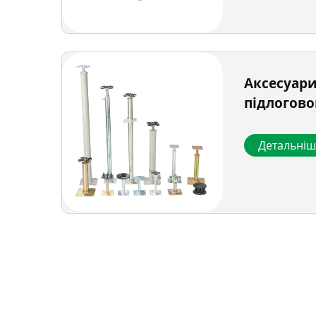
Аксесуари
підлогово
Детальні