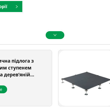
орії
чна підлога з
им ступенем
а дерев’яній
ше