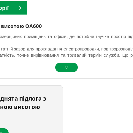
орії
ю висотою OA600
мерційних приміщень та офісів, де потрібне гнучке простір пі
татній зазор для прокладання електропроводки, повітророзподі
датність, точне вирівнювання та тривалий термін служби, що 
іднята підлога з
аною висотою