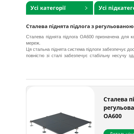
Усі категорії
Усі підкатег
Сталева піднята підлога з регульовано
Сталева піднята підлога OA600 призначена для ко
мереж.
Ця стальна піднята система підлоги забезпечує дос
повністю зі сталі забезпечує стабільну несучу з
будівель та технічних приміщень.
Сталева п
регульов
OA600