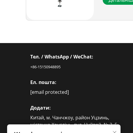
Детальні
Тел. / WhatsApp / WeChat:
+86-15150948895
Ел. пошта:
[email protected]
Додати:
Китай, м. Чанчжоу, район Уцзинь,
містечко Хенглінь, вул. Цуйвей, № 3–5