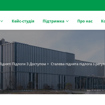
Кейс-студія
Підтримка
Про нас
К
 Підняті Підлоги З Доступом
>
Сталева піднята підлога з ре