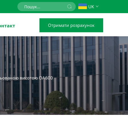
UK
Отримати розрахунок
онтакт
гульованою висотою OA600