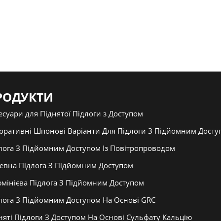
РОДУКТИ
есуари для Піднятої Підлоги з Доступом
оративні Шпонові Варіанти Для Підлоги З Підйомним Досту
лога З Підйомним Доступом Із Повітропроводом
евна Підлога З Підйомним Доступом
мінієва Підлога З Підйомним Доступом
лога З Підйомним Доступом На Основі GRC
няті Підлоги З Доступом На Основі Сульфату Кальцію