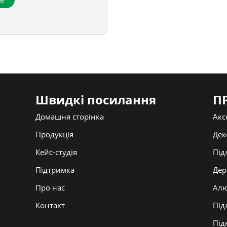
ше
Швидкі посилання
П
Домашня сторінка
Акс
Продукція
Дек
Кейс-студія
Під
Підтримка
Дер
Про нас
Алю
Контакт
Під
Під