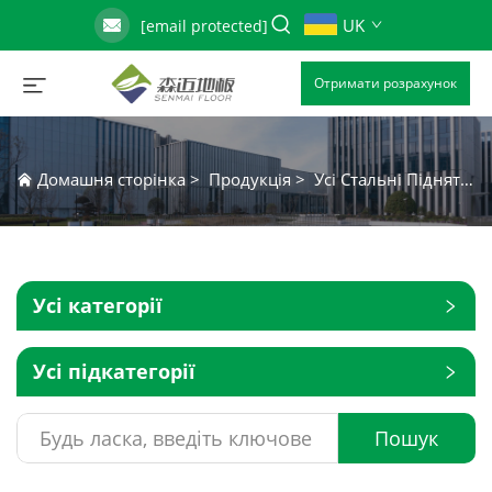
UK
[email protected]
Отримати розрахунок
Домашня сторінка
>
Продукція
>
Усі Стальні Підняті Підлоги З Доступом
Усі категорії
Усі підкатегорії
Пошук