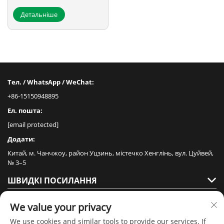
Детальніше
Тел. / WhatsApp / WeChat:
+86-15150948895
Ел. пошта:
[email protected]
Додати:
Китай, м. Чанчжоу, район Уцзинь, містечко Хенглінь, вул. Цуйвей,
№ 3–5
ШВИДКІ ПОСИЛАННЯ
ПРОДУКТИ
We value your privacy
We use cookies and similar tools to provide our services. If