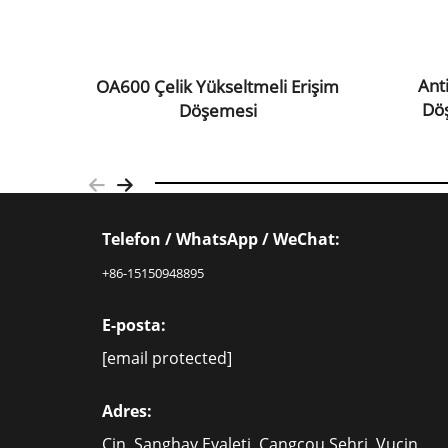
Ant
OA600 Çelik Yükseltmeli Erişim
Dö
Döşemesi
Telefon / WhatsApp / WeChat:
+86-15150948895
E-posta:
[email protected]
Adres:
Çin, Şanghay Eyaleti, Çangçou Şehri, Vuçin