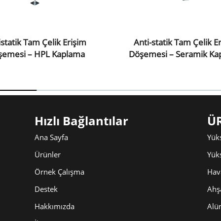
istatik Tam Çelik Erişim
Anti-statik Tam Çelik E
şemesi – HPL Kaplama
Döşemesi – Seramik Ka
Hızlı Bağlantılar
Ü
Ana Sayfa
Yüks
Ürünler
Yük
Örnek Çalışma
Hav
Destek
Ahş
Hakkımızda
Alü