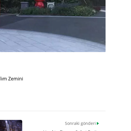
ılım Zemini
Sonraki gönderi
