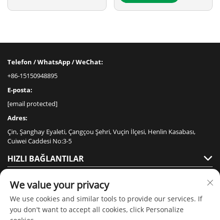
Telefon / WhatsApp / WeChat:
+86-15150948895
E-posta:
[email protected]
Adres:
Çin, Şanghay Eyaleti, Çangçou Şehri, Vuçin İlçesi, Henlin Kasabası,
Cuiwei Caddesi No:3-5
HIZLI BAĞLANTILAR
ÜRÜNLER
We value your privacy
We use cookies and similar tools to provide our services. If
you don't want to accept all cookies, click Personalize