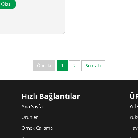
a Oku
Önceki
1
2
Sonraki
Hızlı Bağlantılar
Ü
Ana Sayfa
Yüks
Ürünler
Yük
Örnek Çalışma
Hav