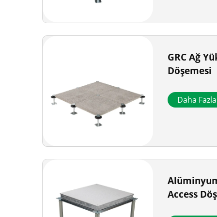
GRC Ağ Yük
Döşemesi
Daha Fazl
Alüminyum
Access Dö