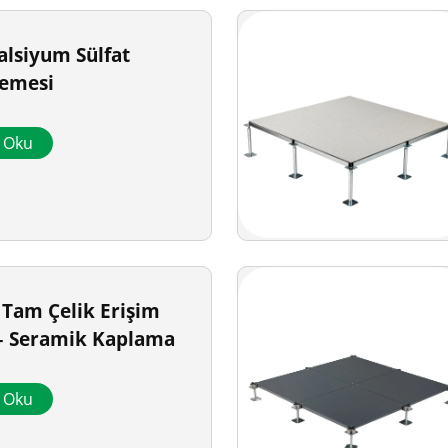
alsiyum Sülfat
şemesi
a Oku
k Tam Çelik Erişim
– Seramik Kaplama
a Oku