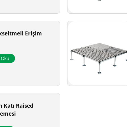
seltmeli Erişim
a Oku
 Katı Raised
şemesi