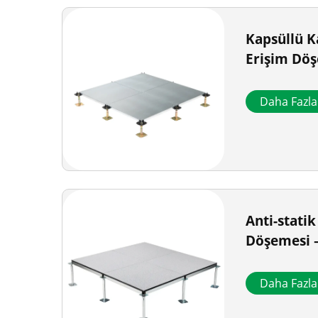
Kapsüllü K
Erişim Dö
Daha Fazl
Anti-stati
Döşemesi 
Daha Fazl