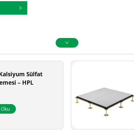
 Kalsiyum Sülfat
şemesi – HPL
a Oku