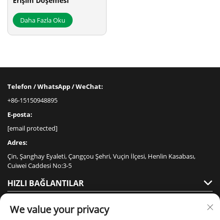
Erişim Döşemesi
Daha Fazla Oku
Telefon / WhatsApp / WeChat:
+86-15150948895
E-posta:
[email protected]
Adres:
Çin, Şanghay Eyaleti, Çangçou Şehri, Vuçin İlçesi, Henlin Kasabası,
Cuiwei Caddesi No:3-5
HIZLI BAĞLANTILAR
ÜRÜNLER
We value your privacy