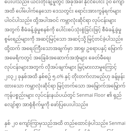
ပေးပါသည်။ ယင်းတိုးချဲ့မှုတွင် အခုအခါ နိုင်ငံပေါင်း ၃၀ ကျော်
အထိ ပေါ်ပေါက်နေသော ဒေသတွင်း ရောင်းအားကွန်ရက်များ
ပါဝင်ပါသည်။ ထို့အပါအဝင် ကမ္ဘာလုံးဆိုင်ရာ လုပ်ငန်းများ
အတွက် စီမံခန့်ခွဲမှုစနစ်ကို ပေါင်းစပ်သုံးစွဲခြင်းဖြင့် စီမံခန့်ခွဲမှု
စွမ်းရည်များကို အဆင့်မြင့်သော အဆင့်သို့ မြင့်တင်ခဲ့ပါသည်။
ထို့ထက် အရေးကြီးသောအချက်မှာ အာရှ၊ ဥရောပနှင့် မြောက်
အမေရိကတွင် အခြေခံအဆောက်အအုံများ ခေတ်မီရေး
လုပ်ငန်းများအတွက် လိုအပ်ချက်များ မြင့်မားလာမှုကြောင့်
၂၀၃၂ ခုနှစ်အထိ နှစ်စဥ် ၅.၀% နှင့် တိုးတက်လာမည်ဟု ခန့်မှန်း
ထားသော ကမ္ဘာလုံးဆိုင်ရာ မြင့်တက်သော အမြှောက်အမြှောက်
ကုန်ပစ္စည်းများ လုပ်ငန်းနယ်ပယ်တွင် Senmai Floor ၏ ရှည်
လျော်စွာ အာရုံစိုက်မှုကို ဖော်ပြပေးပါသည်။
နှစ် ၂၀ ကျော်ကြာမှသည်အထိ တည်ထောင်ခဲ့ပါသည်။ Senmai