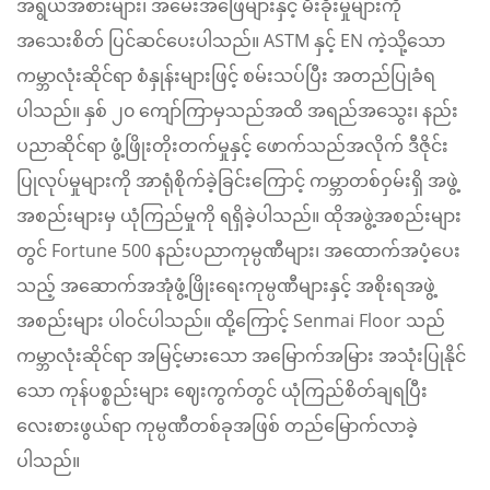
အရွယ်အစားများ၊ အမေးအဖြေများနှင့် မီးခိုးမှုများကို
အသေးစိတ် ပြင်ဆင်ပေးပါသည်။ ASTM နှင့် EN ကဲ့သို့သော
ကမ္ဘာလုံးဆိုင်ရာ စံနှုန်းများဖြင့် စမ်းသပ်ပြီး အတည်ပြုခံရ
ပါသည်။ နှစ် ၂၀ ကျော်ကြာမှသည်အထိ အရည်အသွေး၊ နည်း
ပညာဆိုင်ရာ ဖွံ့ဖြိုးတိုးတက်မှုနှင့် ဖောက်သည်အလိုက် ဒီဇိုင်း
ပြုလုပ်မှုများကို အာရုံစိုက်ခဲ့ခြင်းကြောင့် ကမ္ဘာတစ်ဝှမ်းရှိ အဖွဲ့
အစည်းများမှ ယုံကြည်မှုကို ရရှိခဲ့ပါသည်။ ထိုအဖွဲ့အစည်းများ
တွင် Fortune 500 နည်းပညာကုမ္ပဏီများ၊ အထောက်အပံ့ပေး
သည့် အဆောက်အအုံဖွံ့ဖြိုးရေးကုမ္ပဏီများနှင့် အစိုးရအဖွဲ့
အစည်းများ ပါဝင်ပါသည်။ ထို့ကြောင့် Senmai Floor သည်
ကမ္ဘာလုံးဆိုင်ရာ အမြင့်မားသော အမြောက်အမြား အသုံးပြုနိုင်
သော ကုန်ပစ္စည်းများ ဈေးကွက်တွင် ယုံကြည်စိတ်ချရပြီး
လေးစားဖွယ်ရာ ကုမ္ပဏီတစ်ခုအဖြစ် တည်မြောက်လာခဲ့
ပါသည်။