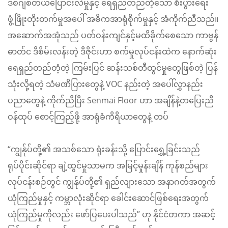
ဒစ်ဂျစ်တယ်ပြောင်းလဲမှုနှင့် ရေရှည်တည်တံ့သော စီးပွားရေး
ဖွံ့ဖြိုးတိုးတက်မှုအပေါ် အဓိကအာရုံစိုက်မှုနှင့် အံကိုက်ညီသည်။
အဆောက်အအုံသည် ပတ်ဝန်းကျင်နှင့်မထိခိုက်စေသော ကာဗွန်
ဓာတ်င ဒီစိမ်းလန်းတဲ့ ဒီဇိုင်းဟာ စက်မှုလုပ်ငန်းထဲက နောက်ဆုံး
ရေရှည်တည်တံ့တဲ့ ကြမ်းပြင် ဆန်းသစ်တီထွင်မှုတွေဖြစ်တဲ့ ပြန်
သုံးလို့ရတဲ့ သံမဏိပြားတွေနဲ့ VOC နည်းတဲ့ အပေါ်လွှာနည်း
ပညာတွေနဲ့ ကိုက်ညီပြီး Senmai Floor ဟာ အချိန်နဲ့တပြေးညီ
ဝန်ထုပ် စောင့်ကြည့်ဖို့ အာရုံခံကိရိယာတွေနဲ့ တပ်
“ကျွန်ုပ်တို့၏ အသစ်သော ရုံးခန်းသို့ ပြောင်းရွှေ့ခြင်းသည်
ရုပ်ပိုင်းဆိုင်ရာ ချဲ့ထွင်မှုသာမက အမြင့်မှုန်းချိန် ကုန်စည်များ
လုပ်ငန်းစဉ်တွင် ကျွန်ုပ်တို့၏ ရှည်လျားသော အနာဂတ်အတွက်
ယုံကြည်မှုနှင့် ကမ္ဘာလုံးဆိုင်ရာ ခေါင်းဆောင်ဖြစ်ရေးအတွက်
ယုံကြည်မှုကိုလည်း ဖော်ပြပေးပါသည်” ဟု နိုင်ငံတကာ အဆင့်