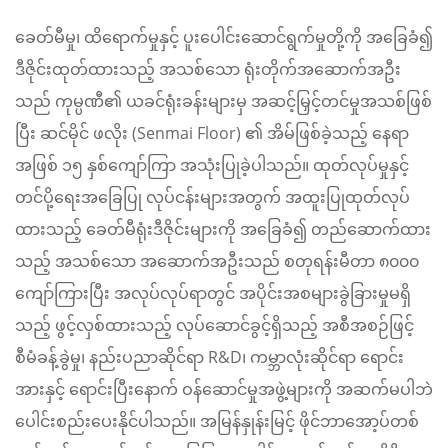
ခေတ်မီမှု၊ ထိရောက်မှုနှင့် ပူးပေါင်းဆောင်ရွက်မှုတို့ကို အခြေခံ၍
ဒီဇိုင်းထုတ်ထားသည့် အသစ်သော ရုံးတိုက်အဆောက်အဦး
သည် ကုမ္ပဏီ၏ ယခင်ရုံးခန်းများမှ အဆင့်မြှင့်တင်မှုအသစ်ဖြစ်
ပြီး ဆင်မိုင် ဖလိုး (Senmai Floor) ၏ အိမ်ဖြစ်ခဲ့သည့် နေရာ
အဖြစ် ၁၅ နှစ်ကျော်ကြာ အသုံးပြုခဲ့ပါသည်။ ထုတ်လုပ်မှုနှင့်
တင်ပို့ရေးအခြေပြု လုပ်ငန်းများအတွက် အထူးပြုထုတ်လုပ်
ထားသည့် ခေတ်မီရုံးဒီဇိုင်းများကို အခြေခံ၍ တည်ဆောက်ထား
သည့် အသစ်သော အဆောက်အဦးသည် စတုရန်းမီတာ ၈၀၀၀
ကျော်ကြားပြီး အလုပ်လုပ်ရာတွင် အပိုင်းအစများခွဲခြားမှုမရှိ
သည့် ဖွင့်လှစ်ထားသည့် လုပ်ဆောင်ခွင့်ရှိသည့် အစီအစဉ်ဖြင့်
စီမံခန့်ခွဲမှု၊ နည်းပညာဆိုင်ရာ R&D၊ ကမ္ဘာလုံးဆိုင်ရာ ရောင်း
အားနှင့် ရောင်းပြီးနောက် ဝန်ဆောင်မှုအဖွဲ့များကို အဆက်မပါဘဲ
ပေါင်းစည်းပေးနိုင်ပါသည်။ အမြန်နှုန်းမြင့် ဖိုင်ဘာအော့ပ်တစ်