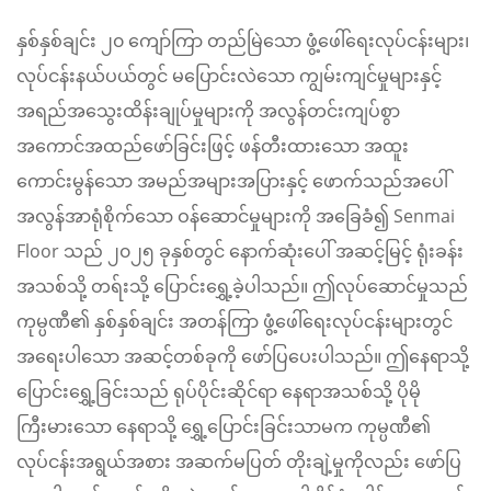
နှစ်နှစ်ချင်း ၂၀ ကျော်ကြာ တည်မြဲသော ဖွံ့ဖေါ်ရေးလုပ်ငန်းများ၊
လုပ်ငန်းနယ်ပယ်တွင် မပြောင်းလဲသော ကျွမ်းကျင်မှုများနှင့်
အရည်အသွေးထိန်းချုပ်မှုများကို အလွန်တင်းကျပ်စွာ
အကောင်အထည်ဖော်ခြင်းဖြင့် ဖန်တီးထားသော အထူး
ကောင်းမွန်သော အမည်အများအပြားနှင့် ဖောက်သည်အပေါ်
အလွန်အာရုံစိုက်သော ဝန်ဆောင်မှုများကို အခြေခံ၍ Senmai
Floor သည် ၂၀၂၅ ခုနှစ်တွင် နောက်ဆုံးပေါ် အဆင့်မြင့် ရုံးခန်း
အသစ်သို့ တရ်းသို့ ပြောင်းရွှေ့ခဲ့ပါသည်။ ဤလုပ်ဆောင်မှုသည်
ကုမ္ပဏီ၏ နှစ်နှစ်ချင်း အတန်ကြာ ဖွံ့ဖေါ်ရေးလုပ်ငန်းများတွင်
အရေးပါသော အဆင့်တစ်ခုကို ဖော်ပြပေးပါသည်။ ဤနေရာသို့
ပြောင်းရွှေ့ခြင်းသည် ရုပ်ပိုင်းဆိုင်ရာ နေရာအသစ်သို့ ပိုမို
ကြီးမားသော နေရာသို့ ရွှေ့ပြောင်းခြင်းသာမက ကုမ္ပဏီ၏
လုပ်ငန်းအရွယ်အစား အဆက်မပြတ် တိုးချဲ့မှုကိုလည်း ဖော်ပြ