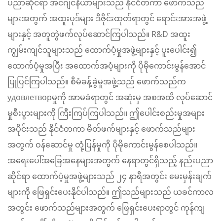
ပညာဆိုင်ရာ အင်ဂျင်နီယာများသည် နိုင်ငံတကာ ဖောက်သည်
များအတွက် အထူးပုဒ်များ ဒီဇိုင်းထုတ်ရာတွင် ရောင်းအားအဖွဲ့
များနှင့် အတူတွဲဖက်လုပ်ဆောင်ကြပါသည်။ R&D အထူး
ကျွမ်းကျင်သူများသည် ထောက်ပံ့မှုအဖွဲ့များနှင့် ပူးပေါင်း၍
ထောက်ပံ့မှုအပြီး အထောက်အပံ့များကို ပိုမိုကောင်းမွန်အောင်
ပြုပြင်ကြပါသည်။ စီမံခန့်ခွဲမှုအဖွဲ့သည် ဖောက်သည်က
удовлетворမှုကို အာမခံရာတွင် အဆုံးမှ အစအထိ လုပ်ဆောင်
မှုစီးပွားများကို ကြီးကြပ်ကြပါသည်။ ဤပေါင်းစည်းမှုအများ
အပိုင်းသည် နိုင်ငံတကာ မိတ်ဖက်များနှင့် ဖောက်သည်များ
အတွက် ဝန်ဆောင်မှု တုံ့ပြန်မှုကို ပိုမိုကောင်းမွန်စေပါသည်။
အရေးပေါ်အခြေအနေများအတွက် နေရာတွင်ရှိသည့် နည်းပညာ
ဆိုင်ရာ ထောက်ပံ့မှုအဖွဲ့များသည် ၂၄ နာရီအတွင်း မေးမှန်းချက်
များကို ဖြေရှင်းပေးနိုင်ပါသည်။ ဤသည်များသည် ယခင်ကာလ
အတွင်း ဖောက်သည်များအတွက် ဖြေရှင်းပေးရာတွင် ကုန်ကျ