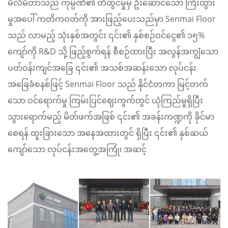
မီလီမီတာသည် ကုမ္ပဏီ၏ တီထွင်မှုမှ ဦးဆောင်သော ကြီးထွား
မှုအပေါ် ကတိကဝတ်ကို အားဖြည့်ပေးသည်မှာ Senmai Floor
သည် လာမည့် သုံးနှစ်အတွင်း ၎င်း၏ နှစ်စဉ်ဝင်ငွေ၏ ၁၅%
ကျော်ကို R&D သို့ ဖြည့်စွက်ရန် စီစဉ်ထားပြီး အလွန်အကျွံသော
ပတ်ဝန်းကျင်အခြေ ၎င်း၏ အသစ်အဆန်းသော လုပ်ငန်း
အခြေခံစနစ်ဖြင့် Senmai Floor သည် နိုင်ငံတကာ မြင့်တက်
သော ဝင်ရောက်မှု ကြမ်းပြင်ဈေးကွက်တွင် ယုံကြည်မှုရှိပြီး
သွားရောက်မည့် မိတ်ဖက်အဖြစ် ၎င်း၏ အခန်းကဏ္ဍကို ခိုင်မာ
စေရန် ထူးခြားသော အနေအထားတွင် ရှိပြီး ၎င်း၏ နှစ်ဆယ်
ကျော်သော လုပ်ငန်းအတွေ့အကြုံ၊ အဆင့်