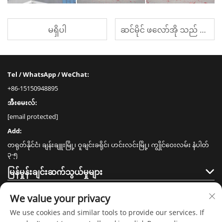
မရှိပါ
ဆင်မိုင် ဖလော်အို သည် တရုတ် (ယီဝူ) နိုင်ငံ နိုင်ငံခြားကုန်သွယ်ရေးစက်ရုံပြပွဲ ၂၀၂၅ တွင် ပါဝင်ခဲ့ပါသည်။
Tel / WhatsApp / WeChat:
+86-15150948895
အီးမေးလ်:
[email protected]
Add:
တရုတ်နိုင်ငံ၊ ချန်းချူးမြို့၊ ဝူချင်းခရိုင်၊ ဟင်းလင်းမြို့၊ ကျွိုင်ဝေးလမ်း နံပါတ်
၃-၅
မြန်မှုန်းချင်းဆက်သွယ်မှုများ
ထုတ်ကုန်များ
We value your privacy
We use cookies and similar tools to provide our services. If