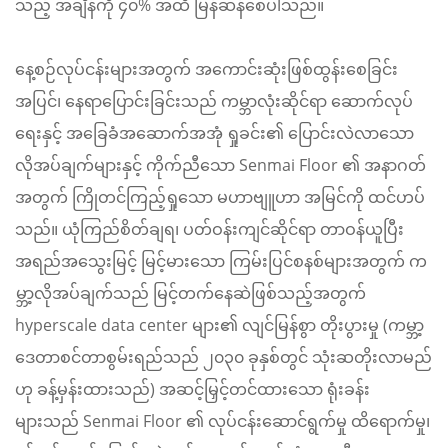
သည့် အချိန်ကို ၄၀% အထိ မြန်ဆန်စေပါသည်။
နေ့စဉ်လုပ်ငန်းများအတွက် အကောင်းဆုံးဖြစ်ထွန်းစေခြင်း
အပြင်၊ နေရာပြောင်းခြင်းသည် ကမ္ဘာလုံးဆိုင်ရာ ဆောက်လုပ်
ရေးနှင့် အခြေခံအဆောက်အအုံ ရှုခင်း၏ ပြောင်းလဲလာသော
လိုအပ်ချက်များနှင့် ကိုက်ညီသော Senmai Floor ၏ အနာဂတ်
အတွက် ကြိုတင်ကြည့်ရှုသော မဟာဗျူဟာ အမြင်ကို ထင်ဟပ်
သည်။ ယုံကြည်စိတ်ချရ၊ ပတ်ဝန်းကျင်ဆိုင်ရာ တာဝန်ယူပြီး
အရည်အသွေးမြင့် မြင့်မားသော ကြမ်းပြင်စနစ်များအတွက် က
မ္ဘာ့လိုအပ်ချက်သည် မြင့်တက်နေဆဲဖြစ်သည့်အတွက်
hyperscale data center များ၏ လျင်မြန်စွာ တိုးပွားမှု (ကမ္ဘာ့
ဒေတာစင်တာစွမ်းရည်သည် ၂၀၃၀ ခုနှစ်တွင် သုံးဆတိုးလာမည်
ဟု ခန့်မှန်းထားသည်) အဆင့်မြှင့်တင်ထားသော ရုံးခန်း
များသည် Senmai Floor ၏ လုပ်ငန်းဆောင်ရွက်မှု ထိရောက်မှု၊