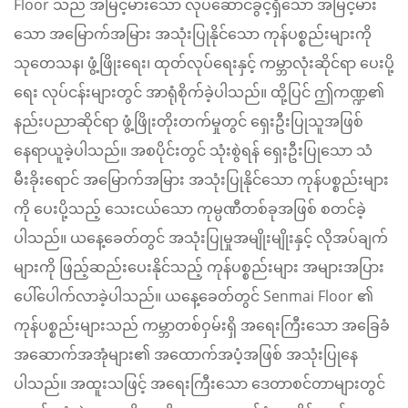
Floor သည် အမြင့်မားသော လုပ်ဆောင်ခွင့်ရှိသော အမြင့်မား
သော အမြောက်အမြား အသုံးပြုနိုင်သော ကုန်ပစ္စည်းများကို
သုတေသန၊ ဖွံ့ဖြိုးရေး၊ ထုတ်လုပ်ရေးနှင့် ကမ္ဘာလုံးဆိုင်ရာ ပေးပို့
ရေး လုပ်ငန်းများတွင် အာရုံစိုက်ခဲ့ပါသည်။ ထို့ပြင် ဤကဏ္ဍ၏
နည်းပညာဆိုင်ရာ ဖွံ့ဖြိုးတိုးတက်မှုတွင် ရှေးဦးပြုသူအဖြစ်
နေရာယူခဲ့ပါသည်။ အစပိုင်းတွင် သုံးစွဲရန် ရှေးဦးပြုသော သံ
မီးခိုးရောင် အမြောက်အမြား အသုံးပြုနိုင်သော ကုန်ပစ္စည်းများ
ကို ပေးပို့သည့် သေးငယ်သော ကုမ္ပဏီတစ်ခုအဖြစ် စတင်ခဲ့
ပါသည်။ ယနေ့ခေတ်တွင် အသုံးပြုမှုအမျိုးမျိုးနှင့် လိုအပ်ချက်
များကို ဖြည့်ဆည်းပေးနိုင်သည့် ကုန်ပစ္စည်းများ အများအပြား
ပေါ်ပေါက်လာခဲ့ပါသည်။ ယနေ့ခေတ်တွင် Senmai Floor ၏
ကုန်ပစ္စည်းများသည် ကမ္ဘာတစ်ဝှမ်းရှိ အရေးကြီးသော အခြေခံ
အဆောက်အအုံများ၏ အထောက်အပံ့အဖြစ် အသုံးပြုနေ
ပါသည်။ အထူးသဖြင့် အရေးကြီးသော ဒေတာစင်တာများတွင်