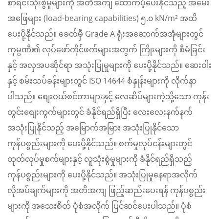
စာရင်းသုံးစွဲမှုများကို အတိအကျ ထောက်ပံ့ပေးနိုင်သည့် အမေး
အဖြေများ (load-bearing capabilities) ၅.၀ kN/m² အထိ
ပေးပို့နိုင်သည်။ ခေတ်မှီ Grade A ရုံးအဆောက်အအုံများတွင်
ကုမ္ပဏီ၏ လုပ်ဖော်ကိုင်ဖက်များအတွက် ကြိုးများကို စီမံခြင်း
နှင့် အလှအပဆိုင်ရာ အသုံးပြုမှုများကို ပေးပို့နိုင်သည်။ ဆေးဝါး
နှင့် စမ်းသပ်ခန်းများတွင် ISO 14644 စံနှုန်းများကို လိုက်နာ
ပါသည်။ စျေးဝယ်စင်တာများနှင့် လေဆိပ်များကဲ့သို့သော ကုန်း
တွင်းစျေးကွက်များတွင် ခံနိုင်ရည်ရှိပြီး လေးလေးနက်နက်
အသုံးပြုနိုင်သည့် အမြောက်အမြား အသုံးပြုနိုင်သော
ကုန်ပစ္စည်းများကို ပေးပို့နိုင်သည်။ စက်မှုလုပ်ငန်းများတွင်
ထုတ်လုပ်မှုစက်များနှင့် လူသုံးစွဲမှုများကို ခံနိုင်ရည်ရှိသည့်
ကုန်ပစ္စည်းများကို ပေးပို့နိုင်သည်။ အသုံးပြုမှုနေရာအလိုက်
လိုအပ်ချက်များကို အတိအကျ ဖြည့်ဆည်းပေးရန် ကုန်ပစ္စည်း
များကို အသေးစိတ် ပုံစံအလိုက် ပြင်ဆင်ပေးပါသည်။ ပုံစံ