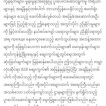
ကွန်ရက်များ၊ မှုန်းမှုန်းအခြေပြု ပူးပေါင်းဆောင်ရွက်မှု ကိရိယာ
များနှင့် အချိန်နှင့်တစ်ပါက် ဘာသာပြန်ပေးနိုင်သည့် စမတ်ရုံး
ခန်းများ စသည့် ခေတ်မီဒစ်ဂျစ်တယ် အခြေခံအဆောက်အဦး
များဖြင့် ပြည့်စုံသည့် ဤနေရာသည် အတွင်းပိုင်း ညှိနှိုင်းမှုများ
ကို မြှင့်တင်ပေးပြီး နယ်စပ်ကျော် ပရောဂျက်များ ညှိနှိုင်းရာတွင်
အရ прежде နှေးကွေးစေသည့် ဆက်သွယ်ရေး အဟန့်အတား
များကို ဖြေရှင်းပေးကာ ဖောက်သည်များ၏ မေးမှန်းချက်များ၊
ထုတ်ကုန်ဖွံ့ဖြိုးရေးနှင့် စျေးကွက်ချဲ့ထွင်ရေးအတွက်
ဆုံးဖြတ်ချက်များ မြန်ဆန်စေပါသည်။ ဤသည်များသည် ကမ္ဘာ
လုံးဆိုင်ရာ B2B စျေးကွက်၏ အမြန်နှုန်းမြင့်ပြီး အချိန်နှင့်တစ်
ပါက် လိုအပ်သည့် လိုအပ်ချက်များကို ဖေးမော်ပေးရာတွင်
အရေးကြီးပါသည်။ ထို့အပိုင်းအများထက် အရေးကြီးသည်မှာ
အသစ်သော ပတ်ဝန်းကျင်သည် ဌာနများကြား နက်ရှိုင်းသည့်
ပူးပေါင်းဆောင်ရွက်မှုကို မွေးမြူပေးခြင်းဖြစ်ပါသည်။ နည်း