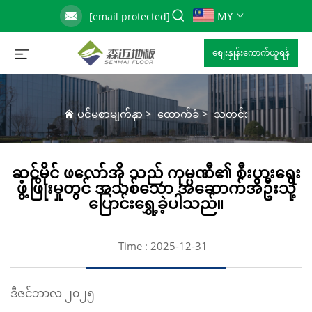
MY
[email protected]
စျေးနှုန်းကောက်ယူရန်
ပင်မစာမျက်နှာ
>
ထောက်ခံ
>
သတင်း
ဆင်မိုင် ဖလော်အို သည် ကုမ္ပဏီ၏ စီးပွားရေး
ဖွံ့ဖြိုးမှုတွင် အသစ်သော အဆောက်အဦးသို့
ပြောင်းရွှေ့ခဲ့ပါသည်။
Time : 2025-12-31
ဒီဇင်ဘာလ ၂၀၂၅