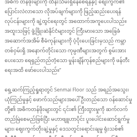
အဓိက တန်ဖိုးများကို ထိန်းသိမ်းရှိနေစေရန်နှင့် စျေးကွက်၏
ပြောင်းလဲလာသော လိုအပ်ချက်များကို ဖြည့်ဆည်းပေးရန်
လုပ်ငန်းများကို ချဲ့ထွင်ရေးတွင် အထောက်အကူပေးပါသည်။
အထူးသဖြင့် ဖွံ့ဖြိုးဆဲနိုင်ငံများတွင် ကြီးမားသော အခြေခံ
အဆောက်အအိမ် စီမံကုန်းများကို ပံ့ပိုးပေးခြင်းမှသည် ကမ္ဘာ
တစ်ဝှမ်းရှိ အနောက်တိုင်းသော ကုမ္ပဏီများအတွက် စွမ်းအား
ပေးသော ရေရှည်တည်တံ့သော မှုန်းချိန်ကုန်စည်များကို ဖန်တီး
ရေးအထိ ဖော်ပေးပါသည်။”
ရှေ့ဆက်ကြည့်ရှုရာတွင် Senmai Floor သည် အရည်အသွေး၊
ယုံကြည်မှုနှင့် ဖောက်သည်များအပေါ် ဦးတည်သော ဝန်ဆောင်မှု
တို့၏ အဓိကတန်ဖိုးများတွင် ၎င်း၏ ကြီးထွားမှုကို ဆက်လက်
တည်မြဲစေမည်ဖြစ်ပြီး မဟာဗျူဟာပိုင်း ပူးပေါင်းဆောင်ရွက်မှု
များ၊ ဈေးကွက်တိုးချဲ့မှုနှင့် ဒေသတွင်းရောင်းချမှု ရုံးသစ်၏