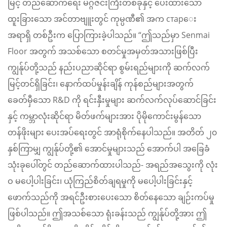
မြင့် တည်ဆောက်ရေး မဂ္ဂဇင်းကြီးတစ်ခုနှင့် ပေးထားသော
ထူးခြားသော အင်တာဗျူးတွင် ကုမ္ပဏီ၏ အက старေး
အရာရှိ တစ်ဦးက ပြောကြားခဲ့ပါသည်။ “ဤသည်မှာ Senmai
Floor အတွက် အသစ်သော စတင်မှုအမှတ်အသားဖြစ်ပြီး
ကျွန်ုပ်တို့သည် နည်းပညာဆိုင်ရာ စွမ်းရည်များကို ဆက်လက်
မြင့်တင်ရှိခြင်း၊ နောက်ထပ်မှုန်းချိန် ကုန်စည်များအတွက်
ခေတ်မှီသော R&D ကို ရင်းနှီးမှုများ ဆက်လက်လုပ်ဆောင်ခြင်း
နှင့် ကမ္ဘာလုံးဆိုင်ရာ မိတ်ဖက်များအား ပိုမိုကောင်းမွန်သော
တန်ဖိုးများ ပေးအပ်ရေးတွင် အာရုံစိုက်နေပါသည်။ အတိတ် ၂၀
နှစ်ကြာမျှ ကျွန်ုပ်တို့၏ အောင်မှုများသည် အောက်ပါ အခြေခံ
သုံးခုပေါ်တွင် တည်ဆောက်ထားပါသည်- အရည်အသွေးကို လုံး
ဝ မပေါ့ပါးခြင်း၊ ယုံကြည်စိတ်ချရမှုကို မပေါ့ပါးခြင်းနှင့်
ဖောက်သည်ကို အရင်ဦးစားပေးသော စိတ်နေသော ချဉ်းကပ်မှု
ဖြစ်ပါသည်။ ဤအသစ်သော ရုံးခန်းသည် ကျွန်ုပ်တို့အား ဤ