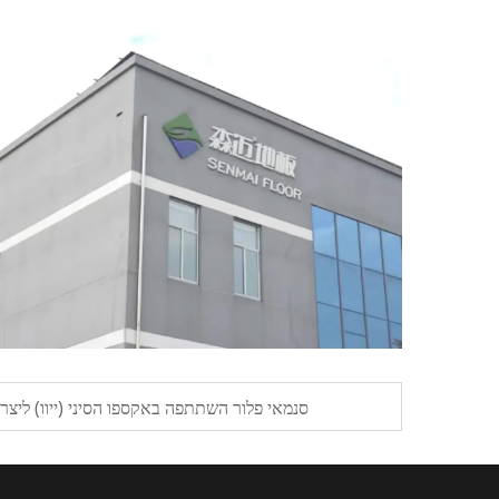
סנמאי פלור השתתפה באקספו הסיני (ייוו) ליצרנים ל