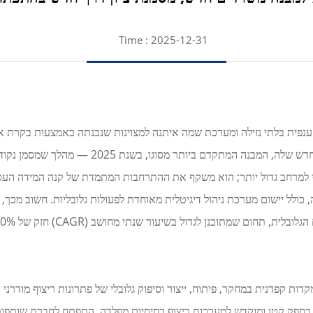
Time : 2025-12-31
נפית בלתי נזילה ומערכת שמה איתנה למצוינות שנבנתה באמצעות בקרת א
Senmai Floor באופן רשמי את מقرها למבנה המשרדי
י למרחב גדול יותר; הוא משקף את ההתרחבות המתמדת של קנה המידה העס
בוהים, ובכך הפכה למובילה טכנולוגית בתחום. מה שначал כספק קטן ומוקדש למערכות ריצוף בסיסיות מפל