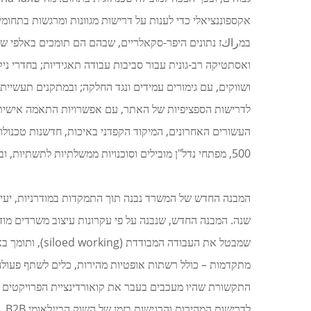
אקספוננציאלי כדי לענות על דרישות מגוונות ומרגשות בתחומ
ושווקים, עם גימורים עמידים ונגד החלקה; ובמתקנים תעשייתי
500, מפתחי נדל"ן מובילים וסוכנויות ממשלתיות לתשתיות, ובכך הקימו את סנמאי פלור כחברה אמינה ומכובדת בשוק הגלובלי של ריצוף מודרני עם גובה מתכוונן.
שמבטל את העבו
התקשורת שהיו מעכבים בעבר את קואורדינציית הפרויקטים הב
לד