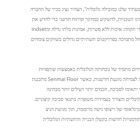
עתיד שלנו כמובילה גלובלית", הצהיר נציג בכיר של החברה
לותינו הטכניות, להשקיע במחקר ופיתוח חדשני כדי לחדש את
פתרונות הרצפה של הדור הבא ולספק ערך רב יותר לשותפינו הגלובליים. במהלך 20 השנים האחרונות, הצלחתנו התבססה על שלושה עמודי תקווה: איכות ללא פשרות, אמינות בלתי נדלה ומindset
ל מתמיכה בפרויקטים תשתיתיים גדולים בשווקים צומחים
חות, תוך קידום מתמיד של נוכחותה הגלובלית באמצעות שותפויות
אסטרטגיות, הרחבה ממוקדת של שווקים ותמחור מרכזי מכירות ושירות אזוריים. מילואו של המשרד החדש מחזק את מחויבותה של החברה לצמיחה מונעת חדשנות, כאשר Senmai Floor מתכננת
שר יתאימו לסביבה, חכמים יותר ויעילים יותר מבחינה
בליים והצורך בעמידות משופרת בתנאי סביבה קיצוניים.
ותפה אמינה ונבחרת בשוק הבינלאומי של ריצופי גישה מרוממת, תוך מניעת הניצ
וס הזדמנויות חדשות בקטלן הבנייה והתשתיות הגלובלית