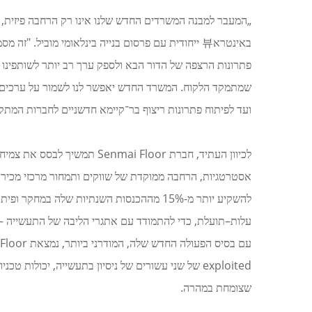
„המעבר למבנה המשרדים החדש שלנו אינו רק הרחבה פיזית, אל
באינטרא뷰 ייחודית עם פרסום בנייה בינלאומי מוביל
שמתמקד הלקוח. המשרד החדש יאפשר לנו לשמור על ערכים א
ועד לפיתוח פתרונות ריצוף בר־קיימא חדשניים לחברות המתק
לכיוון העתיד, חברת  Floor
להשקיע יותר מ-15% מההכנסות השנתיות שלה 
עלות–תועלת, כדי להתמודד עם אתגרי הליבה של התעשייה – כו
exploited של שני עשורים של ניסיון בתעשייה, יכול
שצומחת במהרה.