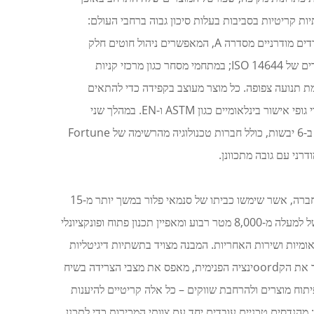
ות קריטיות בסביבות בעלות סיכון גבוה ברחבי העולם:
במراكז נתונים היפר-סקאלריים, שבהם הם תומכים באלפי שרתים עם יכולות נשיאה מדויקות עד 5.0 קילו-ניוטון למטר רבוע; בבנייני משרדים מודרניים מסדרה A, המאפשרים ניהול חוטים חלק
ואסתטיקה רב-גונית עבור סביבות עבודה תאגידיות; בחדרי ניקיון של תעשיית התרופות והחומרה, אשר עומדים בתקנים האקולוגיים החמורים של ISO 14644; במתחמי מסחר כגון מרכזי קניות
ימת תנועה צפופה. כל מוצר מעוצב בקפידה כדי להתאים
לדרישות הספציפיות של האתר, עם אפשרויות התאמה אישית לגודל הלוחות, דירוגי עומסים ודירוגי עמידות באש — שנבדקו ואושרו על ידי גופי אישור בינלאומיים כגון ASTM ו-EN. במהלך שני
העשורים האחרונים, המיקוד הקפדני באיכות, חדשנות טכנולוגית ועיצוב הממוקד הלקוח הביאו לחברה את האמון הארוך-טווח של לקוחות ב-6 יבשות, כולל חברות טכנולוגיה מהרשימה של Fortune
המבנה החדש של המשרד נבנה תוך התמקדות במודרניות, יעילות ושיתוף פעולה, ומייצג שדרוג טרנספורמטיבי מהמשרדים הקודמים של החברה, אשר שימשו כביתו של סנמאי פלור במשך יותר מ-15
שנה. המבנה החדש, שנבנה על פי עקרונות עיצוב משרדים מודרניים שתוכננו במיוחד לעסקים בתחום היצרנות והייצוא, משתרע על שטח של למעלה מ-8,000 מטר רבוע ומאפיין תכנון פתוח ופונקציונלי
, המכירות הבינלאומיות ושירות האחריות. המבנה מצויד בתשתיות דיגיטליות
מתקדמות – כולל רשתות אופטיות מהירות, כלים לשתף פעולה מבוססי ענן וחללי ישיבות חכמים עם תוכנת תרגום בזמן אמת – מה שמשפר את הקoordינציה הפנימית, מאפס את מצבי הצרידה בשיח
תוח מוצרים ולהרחבת שווקים – כל אלה קריטיים להיענות
לה מעמיק בין המחלקות: מהנדסים טכניים עובדים יחד עם צוותי המכירות כדי לתכנן