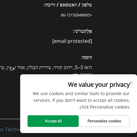
טלפון / וואטסאפ / ווייבח:
+86-15150948895
אֶלֶקטרוֹנִי:
[email protected]
הוסף:
דואו 3–5, רחוב קוויוי, עיריית הנגלין, אזור וوجין, עי
צ'נגצ'ו, סין.
We value your privacy
We use cookies and similar tools to provide our
services. If you don't want to accept all cookies,
click Personalize cookies.
Accept all
Personalize cookies
כל הזכויות שמורות © 2020 חברת Jiangsu Senmai Floor Technology Co., Ltd -