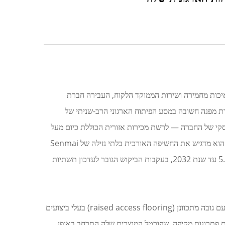
יכות מחמירה ושירות הממוקד הלקוח, העבירה חברת
ם החדש שלה, המבנה המתקדם ביותר מסוגו, בשנת 2025 — מהלך שמסמן נקודת מפנה חשובה במסע הפיתוח הארגוני הרב-שניתי של
קי של החברה — לרשת מכירות אזורית הכוללת כיום מעל
30 מדינות — וכן את השיפור המשמעותי ביכולות הניהול שלה, כולל יישום מערכת ניהול דיגיטלית מאוחדת לפעולות גלובליות. חשוב מכך, הוא מדגיש את החשיפה האורכית בלתי נזילה של Senmai
Floor לצמיחה ברת-קיימא בתעשיית ריצופי הרצפה המורמים הגלובלית, תחום שמתוכנן לגדול בשיעור שנתי מחושב (CAGR) חזק של 5.0% עד שנת 2032, בעקבות הביקוש הגובר לעדכון תשתיות
מאז הקמתה לפני יותר מ-20 שנה, שמרה סנמאי פלור על התמקדות קפדנית במחקר, פיתוח, ייצור וסיפוק גלובלי של פתרונות ריצוף מודרני עם גובה מתכוונן (raised access flooring) בעלי ביצועים
דה, התפתח לחברת שותפות פתרונות מקיפה, שפורטל המוצרים שלה התרחב באופן