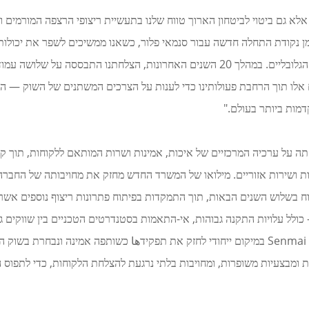
א גם ביטוי לביטחון הארוך טווח שלנו בתעשיית ריצופי הרצפה המורמים וב
. "זה מסמן נקודת התחלה חדשה עבור סנמאי פלור, כשאנו ממשיכים לשפר את יכו
לו תוך הרחבת פעולותינו כדי לענות על הצרכים המשתנים של השוק — הח
דמות ביותר בעולם."
Senmai תמשיך לבסס את צמיחתה על ערכיה המרכזיים של איכות, אמינות ושרות המותאם ללקו
במחקר ופיתוח בשלוש השנים הבאות, תוך התמקדות בפיתוח פתרונות ריצוף נוספים א
לל עלויות התקנה גבוהות, אי-התאמות בסטנדרטים הטכניים בין שווקים גלו
עם בסיס הפעולה החדש שלה, המודרני ביותר, נמצאת Senmai Floor במיקום ייחודי לחזק את תפקידها כש
ות טכניות ומבצעיות משופרות, ומחויבות בלתי נרגעת להצלחת הלקוחות, כדי לתפ