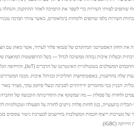
תוח שותפים לצוותי השירות כדי לשפר את התמיכה לאחר ההתקנה; והנהלה ע
ת את החזון האסטרטגי המתקדם של סנמאי פלור לעתיד, אשר מאוזן עם הצר
ביבתית ובעלות איכות גבוהה ממשיכה לגדול — בשל ההתפשטות המואצת של מ
הנתונים צפוייה לשלשfold עד שנת 2030)
שלה בחדשנות, באופטימיזציה תהליכית ובניהול איכות. מבנה המשרדים המ
של מערכות ריצוף חכמות המשולבות בחיישנים למערכת ניטור עומסים בזמן א