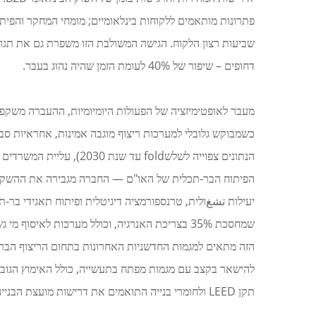
פתרונות מותאמים ללקוחות בינלאומיים; מומחי המחקר והפי
דחופים – שיפור של 40% לעומת הזמן שהיה נהוג בעבר.
מעבר לאופטימיזציה של הפעולות היומיומיות, ההעברה משקפ
כשמבוקש גלובלי למערכות ריצוף מוגבה אמינות, אחראיות ס
הפיתוח הבר-תכלית של האו"ם — החברה מגבירה את ההשקעות 
להישאר בקצב עם מגמות מפתח בתעשייה, כולל האימוץ הגובר 
תקן LEED ולחומרי בנייה התואמים את דרישות מועצת הבנייה הירוקה (IGBC).