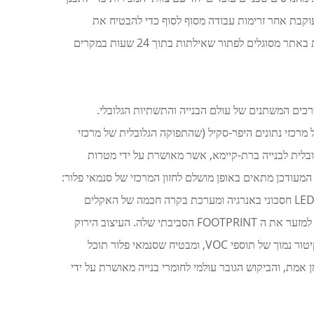
וקבת אחר זרימות עבודה מסוף לסוף כדי להבטיח את
שביעות רצון הלקוח. הגישה המשולבת הזו משפרת גם את תגובתיות השירות כלפי שותפים ולקוחות בינלאומיים, כאשר צוותי תמיכה טכנית באתר מסוגלים לפתור שאילתות בתוך 24 שעות במקרים
כים המשתנים של עולם הבנייה והתשתיות הגלובלי.
רכזי נתונים היפר-סקיל (שהתפוקה הגלובלית של מרכזי
, עליית המשרדים החכמים המשולבים בטכנולוגיית האינטרנט של הדברים (IoT), והדחיפה הגלובלית לבנייה ברת-קיימא, אשר מאושרת על ידי מטרות
עודכן מתאים באופן מושלם לחזון המרכזי של סנמאי פלור:
יעילות تشغולית, טרנספורמציה דיגיטלית ופיתוח תאגידי בר-תכלית: הבניין בנוי מחומרים ידידותיים לסביבה ובעלי פיחמן נמוך, מצויד באור LED חסכוני באנרגיה ומערכת בקרה חכמה של האקלים
שמחסכת 35% בצריכת האנרגיה, וכולל מערכות לאיסוף מי גשמים ולחזרה על פסולת — מה שמשקף את התחייבותה הקבועה של החברה למזער את ה FOOTPRINT הסביבתי שלה. העיצוב הירוק
הזה מתאים למגמות החדשניות האחרונות בתחום הריצוף הבר-תכלית בתעשייה, כגון לוחות פלדה ניתנים לחזרה על הפעולה וטכנולוגיות לקיטור נמוך של תוספי VOC, ומבטיח שסנמאי פלור תוכל
מת, והביקוש הגובר עולמי לחומרי בנייה מאושרת על ידי