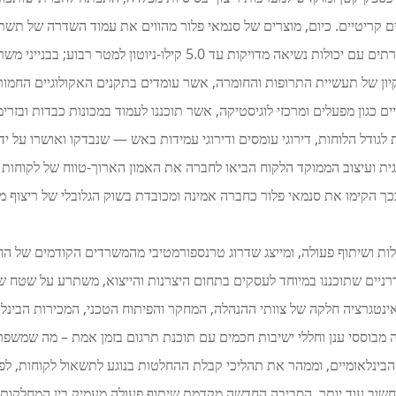
ים קריטיים. כיום, מוצרים של סנמאי פלור מהווים את עמוד השדרה של תשתי
ים כגון מפעלים ומרכזי לוגיסטיקה, אשר תוכננו לעמוד במכונות כבדות ובזר
דה המבודדת (siloed working), ותומך באינטגרציה חלקה של צוותי ההנהלה, המחקר והפיתוח הטכני
ינלאומיים, וממהר את תהליכי קבלת ההחלטות בנוגע לתשאול לקוחות, לפי
רישות המהירות והרגישות בזמן של השוק הבינלאומי B2B. חשוב עוד יותר, הסביבה החדשה מקדמת שיתוף פעו