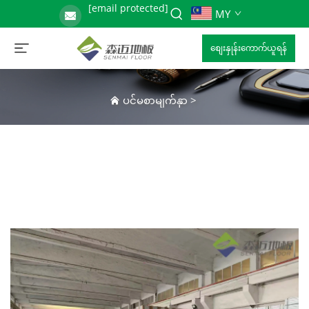
[email protected]
MY
စျေးနှုန်းကောက်ယူရန်
ပင်မစာမျက်နှာ
>