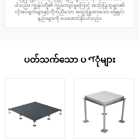
ပါသည်။ ကျွန်ုပ်တို့၏ ကျွမ်းကျင်မှုကြောင့် အသုံးပြုသူများ၏
လိုအပ်ချက်များနှင့်ကိုက်ညီသော အထူးပြုထားသော ဖြေရှင်း
နည်းများကို ပေးဆောင်နိုင်ပါသည်။
ပတ်သက်သော ပণုံများ