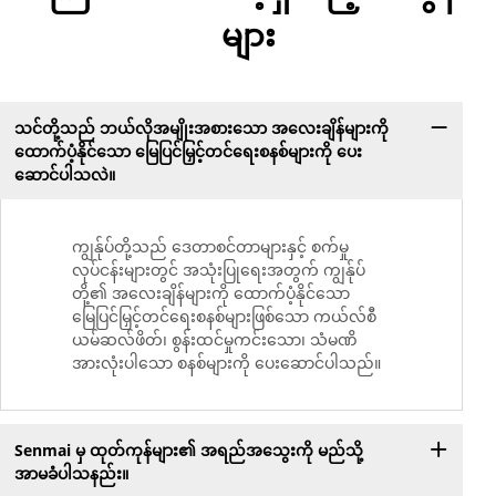
များ
သင်တို့သည် ဘယ်လိုအမျိုးအစားသော အလေးချိန်များကို
ထောက်ပံ့နိုင်သော မြေပြင်မြှင့်တင်ရေးစနစ်များကို ပေး
ဆောင်ပါသလဲ။
ကျွန်ုပ်တို့သည် ဒေတာစင်တာများနှင့် စက်မှု
လုပ်ငန်းများတွင် အသုံးပြုရေးအတွက် ကျွန်ုပ်
တို့၏ အလေးချိန်များကို ထောက်ပံ့နိုင်သော
မြေပြင်မြှင့်တင်ရေးစနစ်များဖြစ်သော ကယ်လ်စီ
ယမ်ဆလ်ဖိတ်၊ စွန်းထင်မှုကင်းသော၊ သံမဏိ
အားလုံးပါသော စနစ်များကို ပေးဆောင်ပါသည်။
Senmai မှ ထုတ်ကုန်များ၏ အရည်အသွေးကို မည်သို့
အာမခံပါသနည်း။