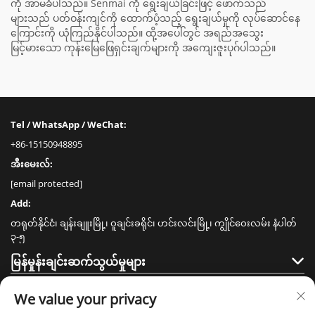
ကို အာမခံပါသည်။ Senmai ကို ရွေးချယ်ခြင်းဖြင့် ဖောက်သည်
များသည် ပတ်ဝန်းကျင်ကို ထောက်ပံ့သည့် ရွေးချယ်မှုကို လုပ်ဆောင်နေ
ကြောင်းကို ယုံကြည်နိုင်ပါသည်။ ထို့အပေါ်တွင် အရည်အသွေး
မြင့်မားသော ကုန်းမြေဖြေရှင်းချက်များကို အကျေးဇူးပုဂ်ပါသည်။
Tel / WhatsApp / WeChat:
+86-15150948895
အီးမေးလ်:
[email protected]
Add:
တရုတ်နိုင်ငံ၊ ချန်းချူးမြို့၊ ဝူချင်းခရိုင်၊ ဟင်းလင်းမြို့၊ ကျွိုင်ဝေးလမ်း နံပါတ်
၃-၅
မြန်မှုန်းချင်းဆက်သွယ်မှုများ
ထုတ်ကုန်များ
We value your privacy