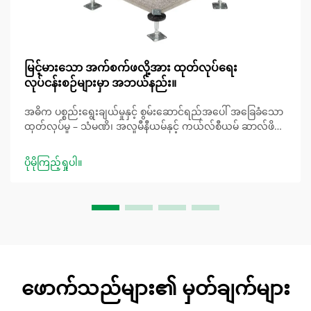
မြင့်မားသော အက်စက်ဖလို့အား ထုတ်လုပ်ရေး
လုပ်ငန်းစဉ်များမှာ အဘယ်နည်း။
အဓိက ပစ္စည်းရွေးချယ်မှုနှင့် စွမ်းဆောင်ရည်အပေါ် အခြေခံသော
ထုတ်လုပ်မှု – သံမဏိ၊ အလူမီနီယမ်နှင့် ကယ်လ်စီယမ် ဆာလ်ဖိတ်
အခြေခံပစ္စည်းများ – ဒေတာစင်တာများနှင့် ရုံးများတွင် အသုံးပြု
ရာတွင် အားကောင်းမှု၊ အလေးချိန်၊ မီးလုံခြုံရေးအဆင့်နှင့်
ပိုမိုကြည့်ရှုပါ။
စုစုပေါင်းစုစုပေါင်းကုန်ကုန်ကုန်ကုန်ကုန်ကုန်ကုန်ကုန်ကုန်ကုန်ကုန်
ကုန်ကုန်ကုန်ကုန်ကုန်ကုန်ကုန်ကုန်ကုန်ကုန်ကုန်ကုန်ကုန်ကုန်ကုန်
ကုန်ကုန်ကုန်ကုန်ကုန်ကုန်ကုန်ကုန်ကုန်ကုန်ကုန်ကုန်ကုန်ကုန်ကုန်
ကုန်ကုန်ကုန်ကုန်ကုန်ကုန်ကုန်ကုန်ကုန်ကုန်ကုန်ကုန်ကုန်ကုန်ကုန်
ကုန်ကုန်ကုန်ကုန်ကုန်ကုန်ကုန်ကုန်ကုန်ကုန်ကုန်ကုန်ကုန်ကုန်ကုန်
ကုန်ကုန်ကုန်ကုန်ကုန်ကုန်ကုန်ကုန်ကုန်ကုန်ကုန်ကုန်ကုန်ကုန်ကု......
မြင့်မားသော အက်စက်ဖလိုးများ ထုတ်လုပ်ရာတွင် အသုံးပြုသည့်
ပစ္စည်းအများအပြား။
ဖောက်သည်များ၏ မှတ်ချက်များ