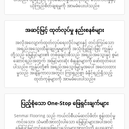
ယုံကြည်စိတ်ချရမှုကို အာမခံပေးပါသည်။
အဆင့်မြင့် ထုတ်လုပ်မှု နည်းစနစ်များ
အလိုအလျောက်ထုတ်လုပ်ရေးလိုင်းများနှင့် တင်းကြပ်သော
အရည်အသွေးထိန်းချုပ်မှုများကို အသုံးပြုခြင်းဖြင့် ကျွန်ုပ်
တို့သည် မြေပြင်များ၏ တစ်ခုချင်းစီသည် အရည်အသွေးနှင့် စွမ်း
ဆောင်ရည်အတွက် အမြင့်မားဆုံး စံနှုန်းများကို ဖော်ထုတ်ပေး
ပါသည်။ ကျွန်ုပ်တို့၏ အရည်အသွေးမြင့်မှုအပေါ် အလေးထား
မှုသည် အချိန်ကာလအတွင်း ကြာရှည်စွာ ခံနိုင်ရည်ရှိသည့်
ထုတ်ကုန်များကို အာမခံပေးပါသည်။
ပြည့်စုံသော One-Stop ဖြေရှင်းချက်များ
Senmai Flooring သည် ကယ်လ်စီယမ်ဆလ်ဖိတ်၊ စွန်းထင်မှု
ကင်းသော၊ သံမဏိအားလုံးပါသော မြေပြင်များအပါအဝင်
မြေပြင်မြှင့်တင်ရေးဖြေရှင်းနည်းများအားလုံးကို ပေးဆောင်