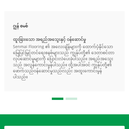
ဂျွန် စမစ်
ထူးခြားသော အရည်အသွေးနှင့် ဝန်ဆောင်မှု
Senmai Flooring ၏ အလေးချိန်များကို ထောက်ပံ့နိုင်သော
မြေပြင်မြှင့်တင်ရေးစနစ်များသည် ကျွန်ုပ်တို့၏ ဒေတာစင်တာ
လုပ်ဆောင်မှုများကို ပြောင်းလဲပေးခဲ့ပါသည်။ အရည်အသွေး
သည် အလွန်ကောင်းမွန်ပါသည်။ ထို့အပါအဝင် ကျွန်ုပ်တို့၏
ဖောက်သည်ဝန်ဆောင်မှုသည်လည်း အထူးကောင်းမွန်
ပါသည်။