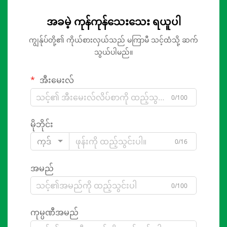
အခမဲ့ ကုန်ကုန်သေးသေး ရယူပါ
ကျွန်ုပ်တို့၏ ကိုယ်စားလှယ်သည် မကြာမီ သင့်ထံသို့ ဆက်
သွယ်ပါမည်။
အီးမေးလ်
0/100
မိုဘိုင်း
ကုဒ်
0/16
အမည်
0/100
ကုမ္ပဏီအမည်