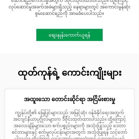
ဆောင်ရည်ကောင်းမှုအတွက် ဒီဇိုင်းထုတ်ထားပါသည်။ ထို့ကြောင့်
လုပ်ဆောင်မှုအခက်အခဲများရှိသည့် နေရာများတွင် အကောင်းမွန်ဆုံး
စွမ်းဆောင်ရည်ကို အာမခံပေးပါသည်။
စျေးနှုန်းကောက်ယူရန်
ထုတ်ကုန်ရဲ့ ကောင်းကျိုးများ
အထူးသော တောင်းဆိုင်ရာ အငြိမ်းစားမှု
ကျွန်ုပ်တို့၏ မြေပြင်များသည် အမြင့်ဆုံး ဝန်ခံနိုင်ရေးအတွက်
အင်ဂျင်နီယာပုဂ္ဂိုလ်များက ဒီဇိုင်းထုတ်ထားပါသည်။ ထို့ကြောင့်
အလေးချိန်များသော စက်ပစ္စည်းများကို အသုံးပြုသည့် ဒေတာ
စင်တာများနှင့် စက်မှုလုပ်ငန်းများအတွက် အသုံးပြုရန် သင့်တော်
ပါသည်။ ထို့ကြောင့် လုပ်ဆောင်မှုအားလုံးတွင် ဘေးကင်းမှုနှင့်