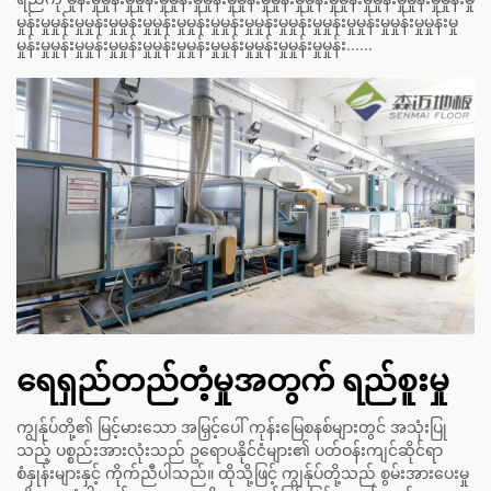
မှုန်းမှုမှုန်းမှုမှုန်းမှုမှုန်းမှုမှုန်းမှုမှုန်းမှုမှုန်းမှုမှုန်းမှုမှုန်းမှုမှုန်းမှုမှုန်းမှုမှုန်းမှုမှုန်းမှု
မှုန်းမှုမှုန်းမှုမှုန်းမှုမှုန်းမှုမှုန်းမှုမှုန်းမှုမှုန်းမှုမှုန်းမှုမှုန်းမှုမှုန်း......
ရေရှည်တည်တံ့မှုအတွက် ရည်စူးမှု
ကျွန်ုပ်တို့၏ မြင့်မားသော အမြှင့်ပေါ် ကုန်းမြေစနစ်များတွင် အသုံးပြု
သည့် ပစ္စည်းအားလုံးသည် ဥရောပနိုင်ငံများ၏ ပတ်ဝန်းကျင်ဆိုင်ရာ
စံနှုန်းများနှင့် ကိုက်ညီပါသည်။ ထိုသို့ဖြင့် ကျွန်ုပ်တို့သည် စွမ်းအားပေးမှု