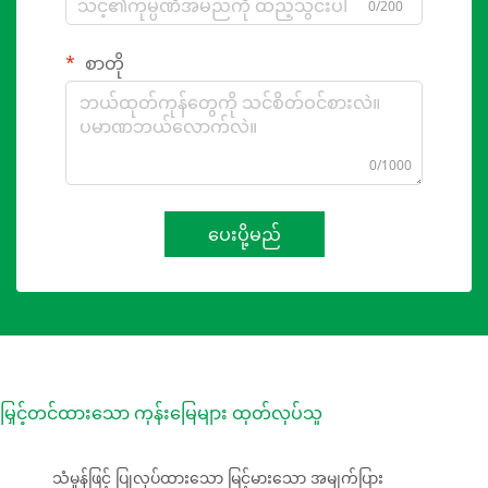
0/200
စာတို
0/1000
ပေးပို့မည်
မြှင့်တင်ထားသော ကုန်းမြေများ ထုတ်လုပ်သူ
သံမှုန်ဖြင့် ပြုလုပ်ထားသော မြင့်မားသော အမျက်ပြား