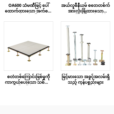
အယ်လူမီနီယမ် စတေတစ်က်
OA600 သံမဏီဖြင့် ပေါ်
အားလုံးခြုံထားသော
ထောက်ထားသော အက်စက်
လေစီးကြောင်း အက်စက်စ် ပ
စ် ကုန်းမြေ
လော့ဖ်
မြင့်မားသော အခွင့်အလမ်းရှိ
စတဲတစ်ကြောင်းဖြစ်မှုကို
သည့် ကုန်ပစ္စည်းများ
ကာကွယ်ပေးသော သစ်သား
အခြေခံ မြင့်မားသော
အလုပ်ခွင်ကုန်းမြေ