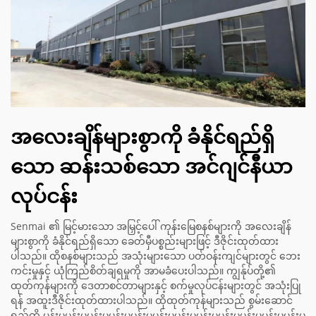
အလေးချိန်များစွာကို ခံနိုင်ရည်ရှိ
သော ဆန်းသစ်သော အင်ဂျင်နီယာ
လုပ်ငန်း
Senmai ၏ မြင့်မားသော အမြှင့်ပေါ် ကုန်းမြေစနစ်များကို အလေးချိန်
များစွာကို ခံနိုင်ရည်ရှိသော ခေတ်မှီပစ္စည်းများဖြင့် ဒီဇိုင်းထုတ်ထား
ပါသည်။ ထိုစနစ်များသည် အသုံးများသော ပတ်ဝန်းကျင်များတွင် ဘေး
ကင်းမှုနှင့် ယုံကြည်စိတ်ချရမှုကို အာမခံပေးပါသည်။ ကျွန်ုပ်တို့၏
ထုတ်ကုန်များကို ဒေတာစင်တာများနှင့် စက်မှုလုပ်ငန်းများတွင် အသုံးပြု
ရန် အထူးဒီဇိုင်းထုတ်ထားပါသည်။ ထိုထုတ်ကုန်များသည် စွမ်းဆောင်
ရည်ကို မှုန်းမှုမှုန်းမှုမှုန်းမှုမှုန်းမှုမှုန်းမှုမှုန်းမှုမှုန်းမှုမှုန်းမှုမှုန်းမှုမှုန်းမှုမှုန်းမှုမှုန်းမှု