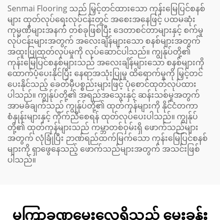
Senmai Flooring သည် မြှင့်တင်ထားသော ကုန်းမြေပြင်စနစ်
များ ထုတ်လုပ်ရေးလုပ်ငန်းတွင် အစေးအနေဖြင့် ပထမဆုံး
ကုမ္ပဏီများအနက် တစ်ခုဖြစ်ပြီး ဒေတာစင်တာများနှင့် စက်မှု
လုပ်ငန်းများအတွက် အလေးချိန်များသော စနစ်များအတွက်
အထူးပြုထုတ်လုပ်မှုကို လုပ်ဆောင်ပါသည်။ ကျွန်ုပ်တို့၏
ကုန်းမြေပြင်စနစ်များသည် အလေးချိန်များသော စနစ်များကို
ထောက်ပံ့ပေးနိုင်ပြီး နေရာအသုံးပြုမှု ထိရောက်မှုကို မြှင့်တင်
ပေးနိုင်သည့် ခေတ်မှီပစ္စည်းများဖြင့် ပုံစောင်ထုတ်လုပ်ထား
ပါသည်။ ကျွန်ုပ်တို့၏ အရည်အသွေးနှင့် ဆန်းသစ်မှုအတွက်
အာမခံချက်သည် ကျွန်ုပ်တို့၏ ထုတ်ကုန်များကို နိုင်ငံတကာ
စံနှုန်းများနှင့် ကိုက်ညီစေရန် ထုတ်လုပ်ပေးပါသည်။ ကျွန်ုပ်
တို့၏ ထုတ်ကုန်များသည် ကမ္ဘာတစ်ဝှမ်းရှိ ဖောက်သည်များ
အတွက် လုံခြုံပြီး ဉာဏ်ရည်ထက်မြက်သော ကုန်းမြေပြင်စနစ်
များကို ရှာဖွေနေသည့် ဖောက်သည်များအတွက် အသင်းဖြစ်
ပါသည်။
မကြာခဏမေးလေ့ရှိသည့် မေးခွန်း