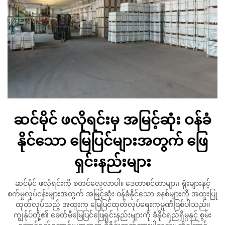
ဆင်မိုင် ဖလိုရင်းမှ အမြင့်ဆုံး ဝန်ခံ
နိုင်သော မြေပြင်များအတွက် ဖြေ
ရှင်းနည်းများ
ဆင်မိုင် ဖလိုရင်းကို စတင်လေ့လာပါ။ ဒေတာစင်တာများ၊ ရုံးများနှင့်
စက်မှုလုပ်ငန်းများအတွက် အမြင့်ဆုံး ဝန်ခံနိုင်သော စနစ်များကို အထူးပြု
ထုတ်လုပ်သည့် အထူးကု မြေပြင်ထုတ်လုပ်ရေးကုမ္ပဏီဖြစ်ပါသည်။
ကျွန်ုပ်တို့၏ ခေတ်မီမြေပြင်ဖြေရှင်းနည်းများကို ခံနိုင်ရည်ရှိမှုနှင့် စွမ်း