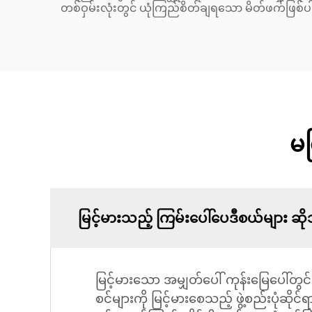
တစ်ဝှမ်းလုံးတွင် ယုံကြည်စိတ်ချရသော မိတ်ဖက်ဖြစ်
မက
မြင့်မားသည့် ကြမ်းပေါ်ပေဒီစယ်များ 
မြင့်မားသော အမျှတ်ပေါ် ကုန်းမြေပေါ်တွ
စင်များကို မြင့်မားစေသည့် ဖွဲ့စည်းပုံဆို