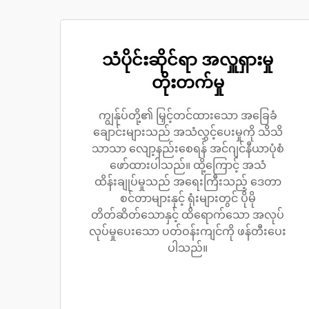
သံပိုင်းဆိုင်ရာ အလှူရှားမှု
တိုးတက်မှု
ကျွန်ုပ်တို့၏ မြှင့်တင်ထားသော အခြေခံ
ချောင်းများသည် အသံလွှင့်ပေးမှုကို သိသိ
သာသာ လျော့နည်းစေရန် အင်ဂျင်နီယာပုံစံ
ဖော်ထားပါသည်။ ထို့ကြောင့် အသံ
ထိန်းချုပ်မှုသည် အရေးကြီးသည့် ဒေတာ
စင်တာများနှင့် ရုံးများတွင် ပိုမို
တိတ်ဆိတ်သောနှင့် ထိရောက်သော အလုပ်
လုပ်မှုပေးသော ပတ်ဝန်းကျင်ကို ဖန်တီးပေး
ပါသည်။