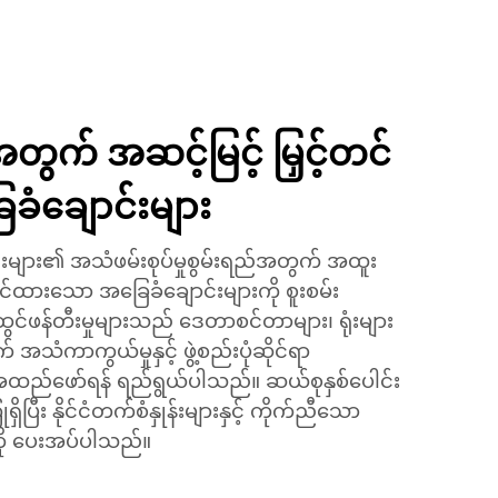
အတွက် အဆင့်မြင့် မြှင့်တင်
ံချောင်းများ
းများ၏ အသံဖမ်းစုပ်မှုစွမ်းရည်အတွက် အထူး
တင်ထားသော အခြေခံချောင်းများကို စူးစမ်း
ထွင်ဖန်တီးမှုများသည် ဒေတာစင်တာများ၊ ရုံးများ
် အသံကာကွယ်မှုနှင့် ဖွဲ့စည်းပုံဆိုင်ရာ
ထည်ဖော်ရန် ရည်ရွယ်ပါသည်။ ဆယ်စုနှစ်ပေါင်း
ပြီး နိုင်ငံတက်စံနှုန်းများနှင့် ကိုက်ညီသော
းကို ပေးအပ်ပါသည်။