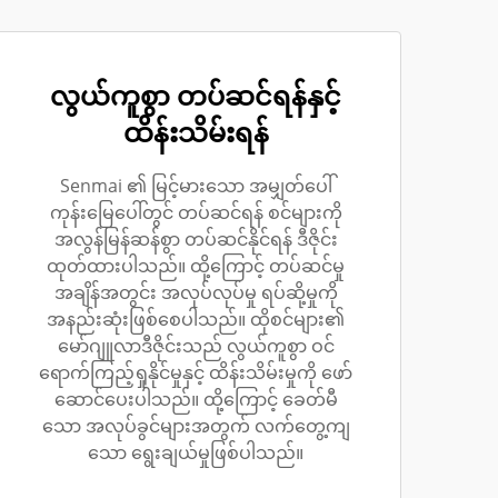
လွယ်ကူစွာ တပ်ဆင်ရန်နှင့်
ထိန်းသိမ်းရန်
Senmai ၏ မြင့်မားသော အမျှတ်ပေါ်
ကုန်းမြေပေါ်တွင် တပ်ဆင်ရန် စင်များကို
အလွန်မြန်ဆန်စွာ တပ်ဆင်နိုင်ရန် ဒီဇိုင်း
ထုတ်ထားပါသည်။ ထို့ကြောင့် တပ်ဆင်မှု
အချိန်အတွင်း အလုပ်လုပ်မှု ရပ်ဆို့မှုကို
အနည်းဆုံးဖြစ်စေပါသည်။ ထိုစင်များ၏
မော်ဂျူလာဒီဇိုင်းသည် လွယ်ကူစွာ ဝင်
ရောက်ကြည့်ရှုနိုင်မှုနှင့် ထိန်းသိမ်းမှုကို ဖော်
ဆောင်ပေးပါသည်။ ထို့ကြောင့် ခေတ်မီ
သော အလုပ်ခွင်များအတွက် လက်တွေ့ကျ
သော ရွေးချယ်မှုဖြစ်ပါသည်။