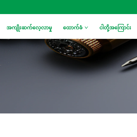
အကျိုးဆက်လေ့လာမှု
ထောက်ခံ
ငါတို့အကြောင်း