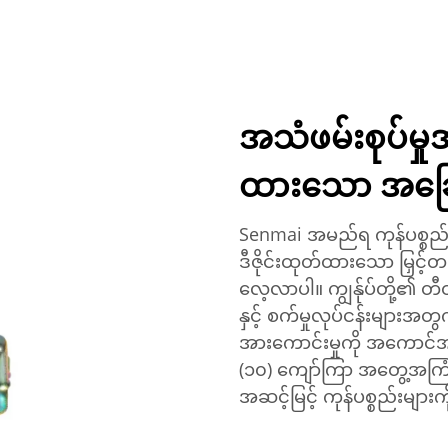
အသံဖမ်းစုပ်မှု
ထားသော အခြေခ
Senmai အမည်ရ ကုန်ပစ္စည်
ဒီဇိုင်းထုတ်ထားသော မြှင့်
လေ့လာပါ။ ကျွန်ုပ်တို့၏ တီ
နှင့် စက်မှုလုပ်ငန်းများအတွက
အားကောင်းမှုကို အကောင်အ
(၁၀) ကျော်ကြာ အတွေ့အကြုံရှိ
အဆင့်မြင့် ကုန်ပစ္စည်းမျာ