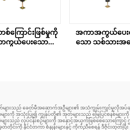
စ်ကြောင်းဖြစ်မှုကို
အကာအကွယ်ပေး
ာကွယ်ပေးသော
သော သစ်သားအခြ
သစ်သားအခြေခံ
မြင့်မားသော လမ်းက
့်မားသော အလုပ်ခွင်
အဖ покရှင်
ကုန်းမြေ
ုတ်များသည် ခေတ်မီအဆောက်အဦများ၏ အသံကျွမ်းကျင်မှုလိုအပ်ချက
များကို အသုံးပြု၍ ကျွန်ုပ်တို့၏ အုတ်များသည် မြေပြင်စနစ်များက
တွင် အသံများသည် လုပ်ငန်းစဉ်များကို အနှောင့်အယှက်ဖြစ်စေသေ
းကို နိုင်ငံတကာ စံနှုန်းများနှင့် ကိုက်ညီစေရန် ဒီဇိုင်းထုတ်ပြီး 