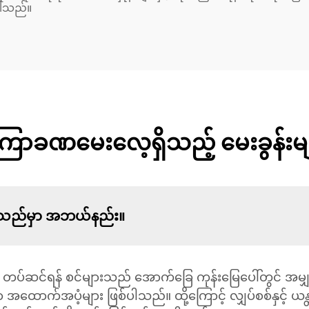
ပါသည်။
ြာခဏမေးလေ့ရှိသည့် မေးခွန်းမျ
ဆိုသည်မှာ အဘယ်နည်း။
င် တပ်ဆင်ရန် စင်များသည် အောက်ခြေ ကုန်းမြေပေါ်တွင် အမျှ
င်ရာ အထောက်အပံ့များ ဖြစ်ပါသည်။ ထို့ကြောင့် လျှပ်စစ်နှင့် ယန္