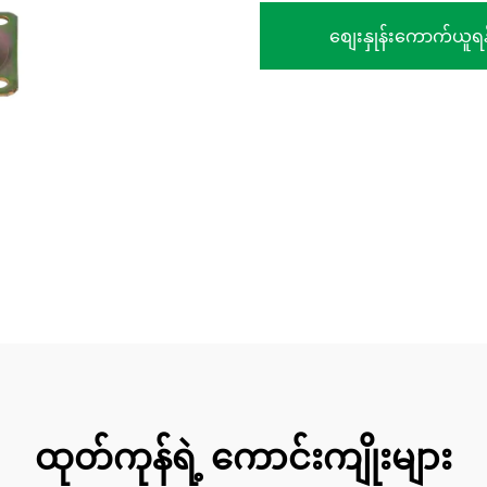
စျေးနှုန်းကောက်ယူရန
ထုတ်ကုန်ရဲ့ ကောင်းကျိုးများ