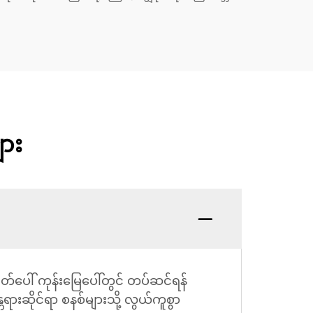
ား
တ်ပေါ် ကုန်းမြေပေါ်တွင် တပ်ဆင်ရန်
တရားဆိုင်ရာ စနစ်များသို့ လွယ်ကူစွာ