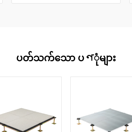
ပတ်သက်သော ပণုံများ