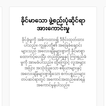
ခိုင်မာသော ဖွဲ့စည်းပုံဆိုင်ရာ
အားကောင်းမှု
ခိုင်ခံ့မှုကို အဓိကထား၍ ဒီဇိုင်းထုတ်ထား
ပါသည်။ ကျွန်ုပ်တို့၏ အခြေခံချောင်း
များသည် အလေးချိန်များစွာကို ခိုင်မာစွာ
ထောက်ပံ့ပေးပြီး တည်ငြိမ်မှုနှင့် ကြာရှည်ခံ
မှုကို အာမခံပါသည်။ ထို့ကြောင့် လူအများ
အပြား အသုံးပြုသော ဧရိယာများနှင့်
အလေးချိန်များစွာရှိသော စက်ပစ္စည်းများ
တပ်ဆင်ရာတွင် အကောင်အထည်ဖော်ရန်
အကောင်မွန်ပါသည်။