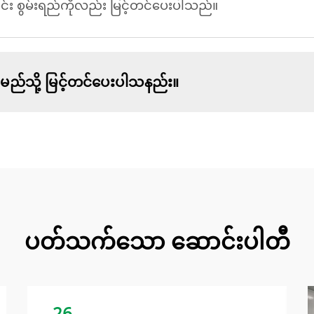
ြင်း စွမ်းရည်ကိုလည်း မြင့်တင်ပေးပါသည်။
ည်သို့ မြင့်တင်ပေးပါသနည်း။
ပတ်သက်သော ဆောင်းပါတီ
26