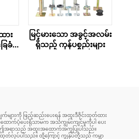
မြင့်မားသော အခွင့်အလမ်း
ထား
ရှိသည့် ကုန်ပစ္စည်းများ
ေခံ
ြောင်း
်များကို ဖြည့်ဆည်းပေးရန် အထူးဒီဇိုင်းထုတ်ထား
ို ထောက်ပံ့ပေးရုံသာမက အသံကျွမ်းကျင်မှုကိုပါ ပေး
ာကြောင့် ဤအရာသည် အထူးအထောက်အကူပြုပါသည်။
ထုတ်လုပ်ပါသည်။ ထို့ကြောင့် ကျွန်ုပ်တို့သည် ကမ္ဘာ