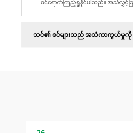
ဝင်ရောက်ကြည့်ရှုနိုင်ပါသည်။ အသံလွှင့်ခ
သင်၏ စင်များသည် အသံကာကွယ်မှုကို မ
26