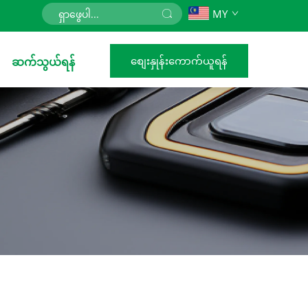
MY
စျေးနှုန်းကောက်ယူရန်
ဆက်သွယ်ရန်