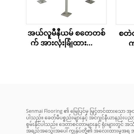
အယ်လူမီနီယမ် စတေတစ်
စတဲတ
က် အားလုံးခြုံထားသော
က
လေစီးကြောင်း အက်စက်စ်
ပလော့ဖ်
မြင
Senmai Flooring ၏ မြေပြင်မှ မြှင့်တင်ထားသော အ
ပါသည်။ ခေတ်မီပစ္စည်းများနှင့် အင်ဂျင်နီယာနည်းပညာ
စွမ်းနိုင်ပါသည်။ ဒေတာစင်တာများနှင့် ရုံးများ
အရည်အသွေးအပေါ် ကျွန်ုပ်တို့၏ အလေးထားမှုအရ အုတ်တိုင်