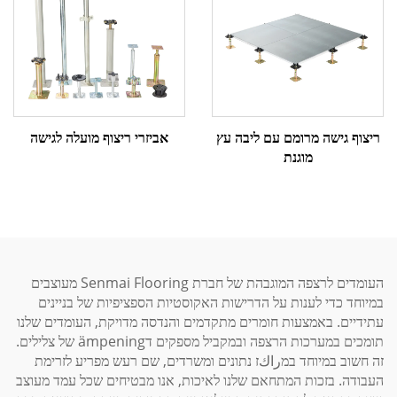
אביזרי ריצוף מועלה לגישה
ריצוף גישה מרומם עם ליבה עץ
מוגנת
העומדים לרצפה המוגבהת של חברת Senmai Flooring מעוצבים
במיוחד כדי לענות על הדרישות האקוסטיות הספציפיות של בניינים
עתידיים. באמצעות חומרים מתקדמים והנדסה מדויקת, העומדים שלנו
תומכים במערכות הרצפה ובמקביל מספקים דämpening של צלילים.
זה חשוב במיוחד במراكז נתונים ומשרדים, שם רעש מפריע לזרימת
העבודה. בזכות המתחאם שלנו לאיכות, אנו מבטיחים שכל עמד מעוצב