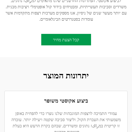
לביצוע אקוסטי. הפתרונות החדשניים שלנו מתאימים למراكז נתונים,
משרדים וסביבות תעשייתיות, ומבטיחים בידוד קול אופטימלי ויציבות מבנית.
עם יותר מעשר שנים של ניסיון, אנו מספקים מערכות רצפות מתקדמות אשר
עומדות בסטנדרטים הבינלאומיים.
קבל הצעת מחיר
יתרונות המוצר
ביצוע אקוסטי משופר
עמודי התמיכה לרצפות המוגבהות שלנו נוצרו כדי להפחית באופן
משמעותי את העברת הקול, וליצור סביבה שקטה ויעילה יותר. עובדה
זו קריטית במراكז נתונים ומשרדים, שבהם בקרת הרעש היא בעלת
חשיבות מכרעת.