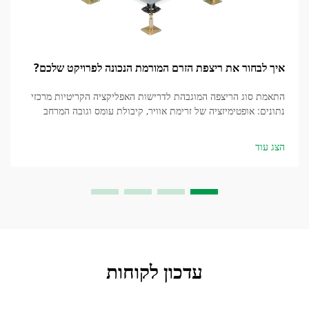
איך לבחור את ריצפת הזרם המורמת הנכונה לפרויקט שלכם?
התאמת סוג הריצפה המוגבהת לדרישות האפליקציה הקריטיות מרכזי
נתונים: אופטימיזציה של זרימת אוויר, קיבולת עומס וגובה המרחב
התת-ריצפי לסביבות IT בעוצמה גבוהה מרכזי נתונים דורשים מערכות
ריצפה מוגבהת שתוכננו בקפידה מבחינת עמידות מבנית ותפוקת
הצג עוד
חום...
עדכון לקוחות