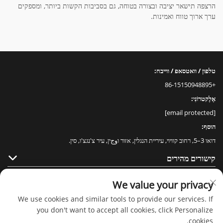
הרצפה תישאר יציבה ובצורה בטוחה, גם בסביבות הקשות ביותר, ומספקים
ערך ארוך טווח ואמינות.
טלפון / וואטסאפ / ווייבח:
+86-15150948895
אֶלֶקטרוֹנִי:
[email protected]
הוסף:
דואו 3–5, רחוב קוויוי, עיריית הנגלין, אזור וوجין, עיר צ'נגצ'ו, סין.
קישורים מהירים
מוצרים
We value your privacy
We use cookies and similar tools to provide our services. If
you don't want to accept all cookies, click Personalize
cookies.