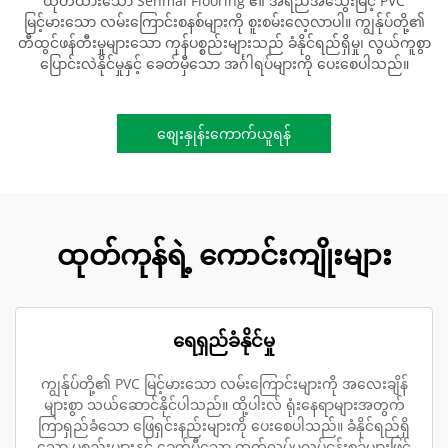
ထုတ်ထားသော Senmai Flooring ၏ အရည်အသွေးမြင့် PVC
မြင့်မားသော လမ်းကြောင်းစနစ်များကို စူးစမ်းလေ့လာပါ။ ကျွန်ုပ်တို့၏
တီထွင်ဖန်တီးမှုများသော ကုန်ပစ္စည်းများသည် ခံနိုင်ရည်ရှိမှု၊ လွယ်ကူစွာ
ပြောင်းလဲနိုင်မှုနှင့် ခေတ်မှီသော အင်္ဂါရပ်များကို ပေးစေပါသည်။
စျေးနှုန်းကောက်ယူရန်
ထုတ်ကုန်ရဲ့ ကောင်းကျိုးများ
ရေရှည်ခံနိုင်မှု
ကျွန်ုပ်တို့၏ PVC မြင့်မားသော လမ်းကြောင်းများကို အလေးချိန်
များစွာ သယ်ဆောင်နိုင်ပါသည်။ ထို့ပါးလ် ရုံးနေရာများအတွက်
ကြာရှည်ခံသော ဖြေရှင်းနည်းများကို ပေးစေပါသည်။ ခံနိုင်ရည်ရှိ
သော ပစ္စည်းများနှင့် ခေတ်မှီသော ထုတ်လုပ်မှုလုပ်ငန်းစဉ်များဖြင့်