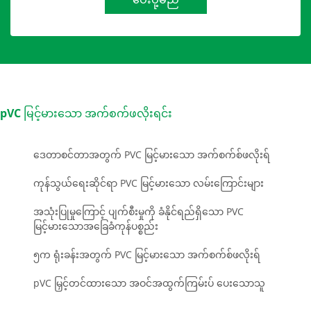
pVC မြင့်မားသော အက်စက်ဖလိုးရင်း
ဒေတာစင်တာအတွက် PVC မြင့်မားသော အက်စက်စ်ဖလိုးရ်
ကုန်သွယ်ရေးဆိုင်ရာ PVC မြင့်မားသော လမ်းကြောင်းများ
အသုံးပြုမှုကြောင့် ပျက်စီးမှုကို ခံနိုင်ရည်ရှိသော PVC
မြင့်မားသောအခြေခံကုန်ပစ္စည်း
၅က ရုံးခန်းအတွက် PVC မြင့်မားသော အက်စက်စ်ဖလိုးရ်
pVC မြှင့်တင်ထားသော အဝင်အထွက်ကြမ်းပ် ပေးသောသူ