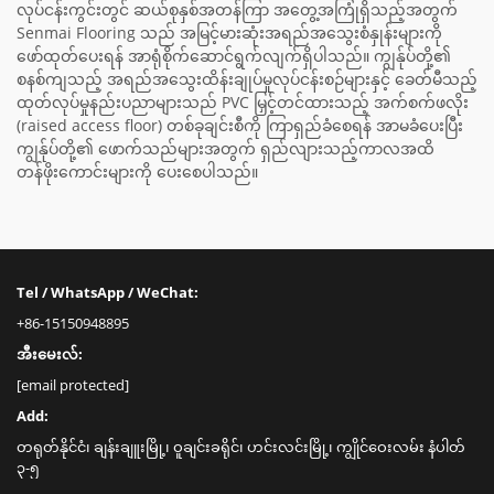
လုပ်ငန်းကွင်းတွင် ဆယ်စုနှစ်အတန်ကြာ အတွေ့အကြုံရှိသည့်အတွက်
Senmai Flooring သည် အမြင့်မားဆုံးအရည်အသွေးစံနှုန်းများကို
ဖော်ထုတ်ပေးရန် အာရုံစိုက်ဆောင်ရွက်လျက်ရှိပါသည်။ ကျွန်ုပ်တို့၏
စနစ်ကျသည့် အရည်အသွေးထိန်းချုပ်မှုလုပ်ငန်းစဉ်များနှင့် ခေတ်မီသည့်
ထုတ်လုပ်မှုနည်းပညာများသည် PVC မြှင့်တင်ထားသည့် အက်စက်ဖလိုး
(raised access floor) တစ်ခုချင်းစီကို ကြာရှည်ခံစေရန် အာမခံပေးပြီး
ကျွန်ုပ်တို့၏ ဖောက်သည်များအတွက် ရှည်လျားသည့်ကာလအထိ
တန်ဖိုးကောင်းများကို ပေးစေပါသည်။
Tel / WhatsApp / WeChat:
+86-15150948895
အီးမေးလ်:
[email protected]
Add:
တရုတ်နိုင်ငံ၊ ချန်းချူးမြို့၊ ဝူချင်းခရိုင်၊ ဟင်းလင်းမြို့၊ ကျွိုင်ဝေးလမ်း နံပါတ်
၃-၅