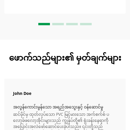
ဖောက်သည်များ၏ မှတ်ချက်များ
John Doe
အလွန်ကောင်းမွန်သော အရည်အသွေးနှင့် ဝန်ဆောင်မှု
ဆင်မိုင်မှ ထုတ်လုပ်သော PVC မြင့်မားသော အက်စက်စ် ပ
လော့ခ်ဖလော့အိုင်းများသည် ကျွန်ုပ်တို့၏ ရုံးခန်းနေရာကို
အပြောင်းအလဲဖော်ဆောင်ပေးခဲ့ပါသည်။ ၎င်းတို့သည်