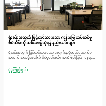
ရုံးခန်းအတွက် မြှင့်တင်ထားသော ကုန်းမြေ တပ်ဆင်မှု
စီမံကိန်းကို အစီအစဥ်ဆွဲရန် နည်းလမ်းများ
ရုံးခန်းအတွက် မြှင့်တင်ထားသော အမျက်နှာပုံတည်ဆောက်မှု
အတွက် အဆင့်အလိုက် စီမံမှုမော်ဒယ်။ အကဲဖြတ်ခြင်း- နေရာ
စစ်ဆေးခြင်း၊ ရည်ရွယ်ချက်အလိုက် အသုံးပြုမှု၊ အခြေခံ
အဆောက်အအုံ။ အရေးကြီးသော ပထမဆုံးအဆင်းသည်
ပိုမိုကြည့်ရှုပါ။
အမျက်နှာပုံအောက်ရှိ အဆောက်အဦး၏ အစိတ်အပိုင်းအားလုံး
ကို ဆုံးဖြတ်ရန်ဖြစ်ပါသည်။ ဥပမါ- မီကာနီကယ်၊ လျှပ်စစ်နှင့်
အခြားသော...