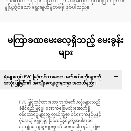
တို့၏ထုတ်ကုန်များသည် သင့်ရုံးခန်းအတွက် စုံလင်ပြီး စဉ်းစား
မှုပြည့်ဝသော ရွေးချယ်မှုတစ်ခုဖြစ်ပါသည်။
မကြာခဏမေးလေ့ရှိသည့် မေးခွန်း
များ
ရုံးများတွင် PVC မြှင့်တင်ထားသော အက်စက်ဖလိုးများကို
အသုံးပြုခြင်း၏ အကျိုးကျေးဇူးများမှာ အဘယ်နည်း။
PVC မြှင့်တင်ထားသော အက်စက်ဖလိုးများသည်
ခံနိုင်ရည်မြင့်မှု၊ အောက်ခြေဖလိုးအောက်ရှိ
ဝန်ဆောင်မှုများသို့ လွယ်ကူစွာ ဝင်ရောက်နိုင်မှုနှင့်
ပုံစံအမျိုးမျိုးဖြင့် ပြင်ဆင်နိုင်မှုတို့အပါအဝင်
အကျိုးကျေးဇူးများစွာကို ပေးစေပါသည်။ ဤဖ