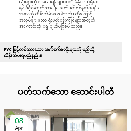
လိုးများကို အလေးချိန်များစွာကို ခံနိုင်ရည်ရှိစေ
ရန် ဒီဇိုင်းထုတ်ထားပြီး ပရော်ဖက်ရှင်နယ်အမျိုး
အစားကို ထိန်းသိမ်းပေးပါသည်။ ထို့ကြောင့်
အလုပ်များသော ရုံးပတ်ဝန်းကျင်များအတွက်
အကောင်းဆုံးရွေးချယ်မှုဖြစ်ပါသည်။
PVC မြှင့်တင်ထားသော အက်စက်ဖလိုးများကို မည်သို့
ထိန်းသိမ်းရမည်နည်း။
ပတ်သက်သော ဆောင်းပါတီ
08
Apr