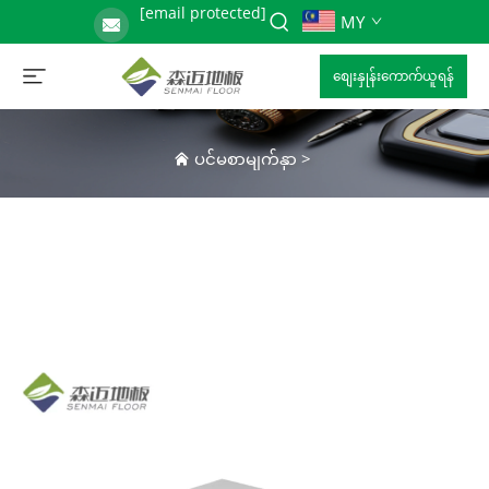
[email protected]
MY
စျေးနှုန်းကောက်ယူရန်
ပင်မစာမျက်နှာ
>