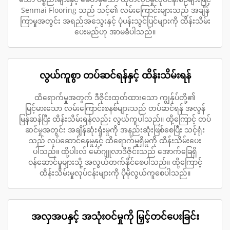
Senmai Flooring သည် သင့်၏ လမ်းကြောင်းများသည် အချိန်
ကြာမှုအတွင်း အရည်အသွေးနှင့် ပုံပန်းသွင်ပြင်များကို ထိန်းသိမ်း
ပေးမည်ဟု အာမခံပါသည်။
လွယ်ကူစွာ တပ်ဆင်ရန်နှင့် ထိန်းသိမ်းရန်
ထိရောက်မှုအတွက် ဒီဇိုင်းထုတ်ထားသော ကျွန်ုပ်တို့၏
မြင့်မားသော လမ်းကြောင်းစနစ်များသည် တပ်ဆင်ရန် အလွန်
မြန်ဆန်ပြီး ထိန်းသိမ်းရန်လည်း လွယ်ကူပါသည်။ ထို့ကြောင့် တပ်
ဆင်မှုအတွင်း အချိန်ဆုံးရှုံးမှုကို အနည်းဆုံးဖြစ်စေပြီး သင့်ရုံး
သည် လုပ်ဆောင်နေမှုနှင့် ထိရောက်မှုရှိမှုကို ထိန်းသိမ်းပေး
ပါသည်။ ထို့ပါးလ် မော်ဂျူလာဒီဇိုင်းသည် အောက်ခြေရှိ
ဝန်ဆောင်မှုများသို့ အလွယ်တက်နိုင်စေပါသည်။ ထို့ကြောင့်
ထိန်းသိမ်းမှုလုပ်ငန်းများကို ပိုမိုလွယ်ကူစေပါသည်။
အလှအပနှင့် အသုံးဝင်မှုကို မြှင့်တင်ပေးခြင်း