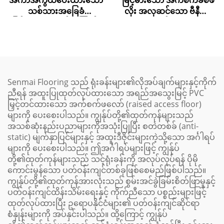
မြင့်မားသော အက်စက်ခ်စ်ဖ
အကာအကွယ်ပေးထားသော
လိုး အလှဆင်သော ဗီနီယာ
သစ်သားအခြေခံ
ရွေးချယ်စရာများ
မြင့်မားသော လမ်းကြောင်း
အဖ покရှင်
Senmai Flooring သည် ရုံးခန်းများ၏လိုအပ်ချက်များနှင့်ကိုက်
ညီရန် အထူးပြုထုတ်လုပ်ထားသော အရည်အသွေးမြင့် PVC
မြှင့်တင်ထားသော အက်စက်ဖလော် (raised access floor)
များကို ပေးစေးပါသည်။ ကျွန်ုပ်တို့၏ထုတ်ကုန်များသည်
အသစ်ဆုံးနည်းပညာများကိုအသုံးပြုပြီး စတဲတစ်ခ် (anti-
static) မျက်နှာပြင်များနှင့် အထူးဒီဇိုင်းများကဲ့သို့သော အင်္ဂါရပ်
များကို ပေးစေးပါသည်။ ဤအင်္ဂါရပ်များဖြင့် ကျွန်ုပ်
တို့၏ထုတ်ကုန်များသည် သင့်ရုံးခန်းကို အလုပ်လုပ်ရန် ပိုမို
ကောင်းမွန်သော ပတ်ဝန်းကျင်တစ်ခုဖြစ်စေမည်ဖြစ်ပါသည်။
ကျွန်ုပ်တို့၏ထုတ်ကုန်အားလုံးသည် စွမ်းအင်ခွဲခြမ်းစိတ်ဖြာမှုနှင့်
ပတ်ဝန်းကျင်ထိန်းသိမ်းရေးနှင့် ကိုက်ညီသော ပစ္စည်းများဖြင့်
ထုတ်လုပ်ထားပြီး ဥရောပနိုင်ငံများ၏ ပတ်ဝန်းကျင်ဆိုင်ရာ
စံနှုန်းများကို အပ်နှင်းပါသည်။ ထို့ကြောင့် ကျွန်ုပ်