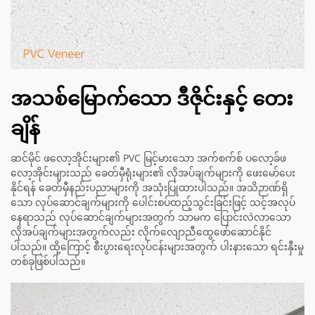
အသစ်မြောက်သော ဒီဇိုင်းနှင့် တေး
ချိန်
ဆင်မိုင် ဖလော့အိုင်းများ၏ PVC မြင့်မားသော အက်စက်စ် ပလော့ခ်ဖ
လော့အိုင်းများသည် ခေတ်မှီရုံးများ၏ လိုအပ်ချက်များကို ဖေးမော်ပေး
နိုင်ရန် ခေတ်မှီနည်းပညာများကို အသုံးပြုထားပါသည်။ အသိဉာဏ်ရှိ
သော လုပ်ဆောင်ချက်များကို ပေါင်းစပ်ထည့်သွင်းခြင်းဖြင့် သင့်အလုပ်
နေရာသည် လုပ်ဆောင်ချက်များအတွက် သာမက ပြောင်းလဲလာသော
လိုအပ်ချက်များအတွက်လည်း လိုက်လျောညီထွေဖော်ဆောင်နိုင်
ပါသည်။ ထို့ကြောင့် စီးပွားရေးလုပ်ငန်းများအတွက် ပါးနားသော ရင်းနှီးမှု
တစ်ခုဖြစ်ပါသည်။