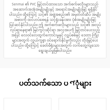
Senmai ၏ PVC မြှင့်တင်ထားသော အက်စက်ဖလိုးများသည်
အဆောက်အအုံအမျိုးမျိုးနှင့် အရောင်အမျိုးမျိုးဖြင့် ရရှိနိုင်
ပါသည်။ ထို့ကြောင့် သင့်၏ အဖွဲ့အစည်း၏ အမှတ်တံဆိပ် အမျိုး
အစားကို ထင်ဟပ်စေရန် သင့်ရုံးခန်းအား ပုံစံအမျိုးမျိုးဖြင့်
ပြင်ဆင်နိုင်ပါသည်။ ဤ အက်စက်ဖလိုးများသည် သင့်၏ အလုပ်
လုပ်ရာနေရာ၏ မြင်ကွင်းဆိုင်ရာ အလှအပကို မြှင့်တင်ပေးသည့်
အပြင် လေဝင်လေထွက်ကောင်းမှုနှင့် လျှပ်စစ်နှင့် ဒေတာ ကြိုး
များအတွက် လွယ်ကူစွာ ဝင်ရောက်နိုင်မှုကိုလည်း တိုးမြှင့်ပေး
ပါသည်။ ထို့ကြောင့် ခေတ်မီရုံးများအတွက် လက်တွေ့ကျသော
ရွေးချယ်မှုဖြစ်ပါသည်။
ပတ်သက်သော ပণုံများ