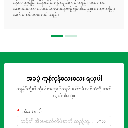
ခံနိုင်ရည်ရှိပြီး ထိန်းသိမ်းရန် လွယ်ကူပါသည်။ ထောက်ခံ
အားပေးသော တပ်ဆင်မှုလုပ်ငန်းစဉ်ဖြစ်ပါသည်။ အထူးသဖြင့်
အက်စက်စ်ပေးအပ်ပါသည်။
အခမဲ့ ကုန်ကုန်သေးသေး ရယူပါ
ကျွန်ုပ်တို့၏ ကိုယ်စားလှယ်သည် မကြာမီ သင့်ထံသို့ ဆက်
သွယ်ပါမည်။
အီးမေးလ်
0/100