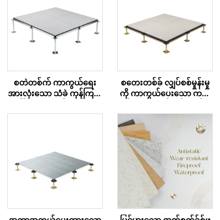
စတဲတစ်က် ကာကွယ်ရေး
စတေးတစ်ခ် လျှပ်စစ်မှုန်းမှု
အားလုံးသော သံခဲ ကုန်ကြမ်း
ကို ကာကွယ်ပေးသော ကယ်
ပေါ်များ – စီရမစ် မျက်နှာပုံ
လ်စီယမ် ဆဲလ်ဖိတ် အက်စ
က်စ် ကုန်းမြေ – HPL
အဆုံးသတ်မှု