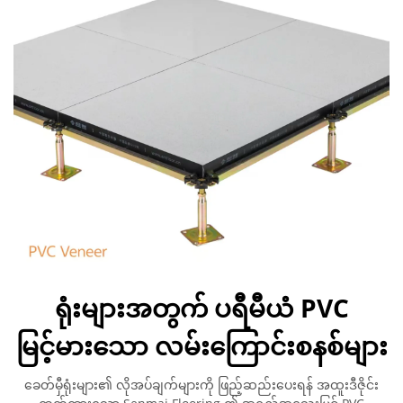
ရုံးများအတွက် ပရီမီယံ PVC
မြင့်မားသော လမ်းကြောင်းစနစ်များ
ခေတ်မှီရုံးများ၏ လိုအပ်ချက်များကို ဖြည့်ဆည်းပေးရန် အထူးဒီဇိုင်း