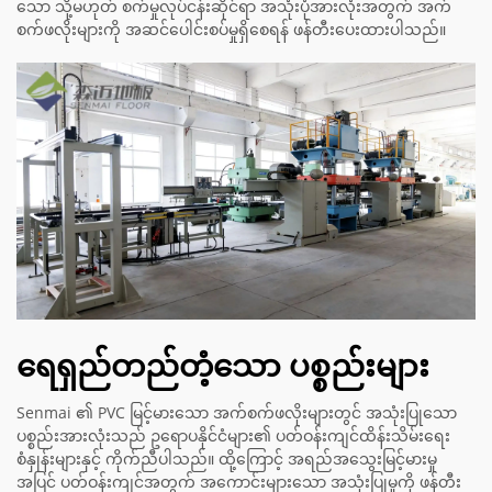
သော သို့မဟုတ် စက်မှုလုပ်ငန်းဆိုင်ရာ အသုံးပုံအားလုံးအတွက် အက်
စက်ဖလိုးများကို အဆင်ပေါင်းစပ်မှုရှိစေရန် ဖန်တီးပေးထားပါသည်။
ရေရှည်တည်တံ့သော ပစ္စည်းများ
Senmai ၏ PVC မြင့်မားသော အက်စက်ဖလိုးများတွင် အသုံးပြုသော
ပစ္စည်းအားလုံးသည် ဥရောပနိုင်ငံများ၏ ပတ်ဝန်းကျင်ထိန်းသိမ်းရေး
စံနှုန်းများနှင့် ကိုက်ညီပါသည်။ ထို့ကြောင့် အရည်အသွေးမြင့်မားမှု
အပြင် ပတ်ဝန်းကျင်အတွက် အကောင်းများသော အသုံးပြုမှုကို ဖန်တီး