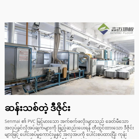
ဆန်းသစ်တဲ့ ဒီဇိုင်း
Senmai ၏ PVC မြင့်မားသော အက်စက်ဖလိုးများသည် ခေတ်မီသော
အလုပ်ခွင်လိုအပ်ချက်များကို ဖြည့်ဆည်းပေးရန် တီထွင်ထားသော ဒီဇိုင်း
များဖြင့် ပေါင်းစပ်မှုကောင်းမှုနှင့် အလှအပကို ပေါင်းစပ်ထားပြီး ကုန်း