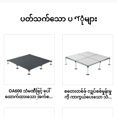
ပတ်သက်သော ပণုံများ
OA600 သံမဏီဖြင့် ပေါ်
စတေးတစ်ခ် လျှပ်စစ်မှုန်းမှု
ထောက်ထားသော အက်စက်
ကို ကာကွယ်ပေးသော သံမ
စ် ကုန်းမြေ
ဏီအားလုံးပါသော အက်စက်
စ် ကုန်းမြေ – PVC
အဆုံးသတ်မှု