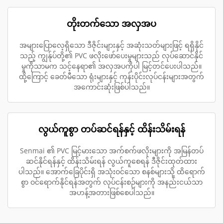
တိုးတက်သော အလှအပ
အများပြောလေ့ရှိသော ဒီဇိုင်းများနှင့် အဆုံးသတ်များဖြင့် ရရှိနိုင်
သည့် ကျွန်ုပ်တို့၏ PVC ဖလိုးဖော်ပေးမှုများသည် လုပ်ဆောင်နိုင်
မှုကိုသာမက သင့်နေရာ၏ အလှအပကိုပါ မြင့်တင်ပေးပါသည်။
ထို့ကြောင့် ခေတ်မီသော ရုံးများနှင့် ကုန်းပိုင်းလုပ်ငန်းများအတွက်
အကောင်းဆုံးဖြစ်ပါသည်။
လွယ်ကူစွာ တပ်ဆင်ရန်နှင့် ထိန်းသိမ်းရန်
Senmai ၏ PVC မြင့်မားသော အက်စက်ဖလိုးများကို အမြန်တပ်
ဆင်နိုင်ရန်နှင့် ထိန်းသိမ်းရန် လွယ်ကူစေရန် ဒီဇိုင်းထုတ်ထား
ပါသည်။ အောက်ခြေပိုင်းရှိ အသုံးဝင်သော စနစ်များသို့ ထိရောက်
စွာ ဝင်ရောက်နိုင်ရန်အတွက် လုပ်ငန်းစဉ်များကို အနည်းငယ်သာ
အဟန့်အတားဖြစ်စေပါသည်။