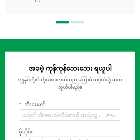
အခမဲ့ ကုန်ကုန်သေးသေး ရယူပါ
ကျွန်ုပ်တို့၏ ကိုယ်စားလှယ်သည် မကြာမီ သင့်ထံသို့ ဆက်
သွယ်ပါမည်။
အီးမေးလ်
0/100
မိုဘိုင်း