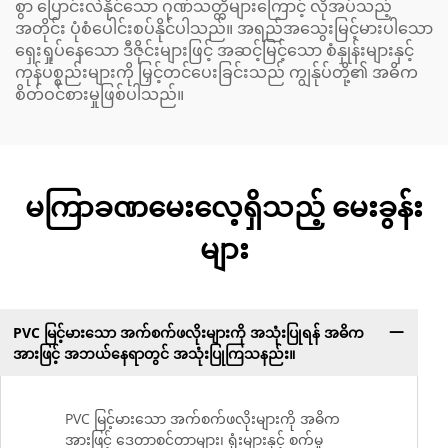
စွာ ပြောင်းလဲနိုင်သော ဂုဏ်သတ္တိများကြောင့် လိုအပ်သည့်
အတိုင်း ပုံစံပေါင်းစပ်နိုင်ပါသည်။ အရည်အသွေးမြင့်မားပါသော
ရှေးရှုပ်နေသော ဒီဇိုင်းများဖြင့် အဆင့်မြင့်သော စံနှုန်းများနှင့်
ကုန်ပစ္စည်းများကို မြှင့်တင်ပေးခြင်းသည် ကျွန်ုပ်တို့၏ အဓိက
စိတ်ဝင်စားမှုဖြစ်ပါသည်။
မကြာခဏမေးလေ့ရှိသည့် မေးခွန်း
များ
PVC မြင့်မားသော အက်စက်ဖလိုးများကို အသုံးပြုရန် အဓိက
အားဖြင့် အဘယ်နေရာတွင် အသုံးပြုကြသနည်း။
PVC မြင့်မားသော အက်စက်ဖလိုးများကို အဓိက
အားဖြင့် ဒေတာစင်တာများ၊ ရုံးများနှင့် စက်မှု