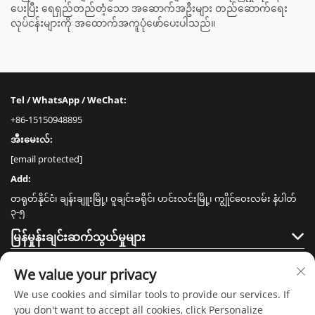
ပေးပြီး ရေရှည်တည်တံ့သော အဆောက်အဦးများ တည်ဆောက်ရေး
လုပ်ငန်းများကို အထောက်အကူပုံဖော်ပေးပါသည်။
Tel / WhatsApp / WeChat:
+86-15150948895
အီးမေးလ်:
[email protected]
Add:
တရုတ်နိုင်ငံ၊ ချန်းချူးမြို့၊ ဝူချင်းခရိုင်၊ ဟင်းလင်းမြို့၊ ကျွိုင်ဝေးလမ်း နံပါတ်
၃-၅
မြန်မှုန်းချင်းဆက်သွယ်မှုများ
ထုတ်ကုန်များ
We value your privacy
We use cookies and similar tools to provide our services. If
you don't want to accept all cookies, click Personalize