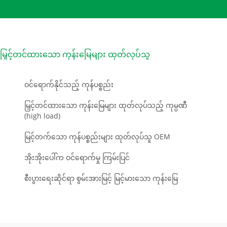
မြှင့်တင်ထားသော ကုန်းမြေများ ထုတ်လုပ်သူ
ဝင်ရောက်နိုင်သည့် ကုန်ပစ္စည်း
မြှင့်တင်ထားသော ကုန်းမြေများ ထုတ်လုပ်သည့် ကုမ္ပဏီ
(high load)
မြင့်တက်သော ကုန်ပစ္စည်းများ ထုတ်လုပ်သူ OEM
အိုးအိုးပေါ်က ဝင်ရောက်မှု ကြမ်းပြင်
စီးပွားရေးဆိုင်ရာ စွမ်းအားမြင့် မြင့်မားသော ကုန်းမြေ