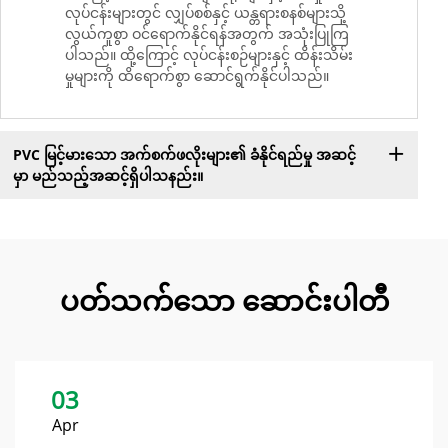
လုပ်ငန်းများတွင် လျှပ်စစ်နှင့် ယန္တရားစနစ်များသို့
လွယ်ကူစွာ ဝင်ရောက်နိုင်ရန်အတွက် အသုံးပြုကြ
ပါသည်။ ထို့ကြောင့် လုပ်ငန်းစဉ်များနှင့် ထိန်းသိမ်း
မှုများကို ထိရောက်စွာ ဆောင်ရွက်နိုင်ပါသည်။
PVC မြင့်မားသော အက်စက်ဖလိုးများ၏ ခံနိုင်ရည်မှု အဆင့်
မှာ မည်သည့်အဆင့်ရှိပါသနည်း။
ပတ်သက်သော ဆောင်းပါတီ
03
Apr