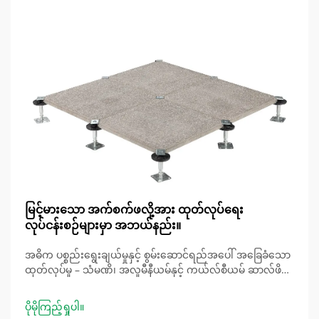
မြင့်မားသော အက်စက်ဖလို့အား ထုတ်လုပ်ရေး
လုပ်ငန်းစဉ်များမှာ အဘယ်နည်း။
အဓိက ပစ္စည်းရွေးချယ်မှုနှင့် စွမ်းဆောင်ရည်အပေါ် အခြေခံသော
ထုတ်လုပ်မှု – သံမဏိ၊ အလူမီနီယမ်နှင့် ကယ်လ်စီယမ် ဆာလ်ဖိတ်
အခြေခံပစ္စည်းများ – ဒေတာစင်တာများနှင့် ရုံးများတွင် အသုံးပြု
ရာတွင် အားကောင်းမှု၊ အလေးချိန်၊ မီးလုံခြုံရေးအဆင့်နှင့်
ပိုမိုကြည့်ရှုပါ။
စုစုပေါင်းစုစုပေါင်းကုန်ကုန်ကုန်ကုန်ကုန်ကုန်ကုန်ကုန်ကုန်ကုန်ကုန်