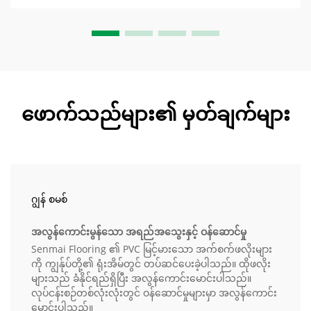
ကုန်ကုန်ကုန်ကုန်ကုန်ကုန်ကုန်ကုန်ကုန်ကုန်ကုန်ကုန်ကုန်ကုန်ကုန်
ကုန်ကုန်ကုန်ကုန်ကုန်ကုန်ကုန်ကုန်ကုန်ကုန်ကုန်ကုန်ကုန်ကုန်ကုန်
ကုန်ကုန်ကုန်ကုန်ကုန်ကုန်ကုန်ကုန်ကုန်ကုန်ကုန်ကုန်ကုန်ကုန်ကုန်
ကုန်ကုန်ကုန်ကုန်ကုန်ကုန်ကုန်ကုန်ကုန်ကုန်ကုန်ကုန်ကုန်ကုန်ကုန်
ကုန်ကုန်ကုန်ကုန်ကုန်ကုန်ကုန်ကုန်ကုန်ကုန်ကုန်ကုန်ကုန်ကုန်ကု......
မြင့်မားသော အက်စက်ဖလိုးများ ထုတ်လုပ်ရာတွင် အသုံးပြုသည့်
ပစ္စည်းအများအပြား။
ဖောက်သည်များ၏ မှတ်ချက်များ
ဂျွန် စမစ်
အလွန်ကောင်းမွန်သော အရည်အသွေးနှင့် ဝန်ဆောင်မှု
Senmai Flooring ၏ PVC မြင့်မားသော အက်စက်ဖလိုးများ
ကို ကျွန်ုပ်တို့၏ ရုံးအိမ်တွင် တပ်ဆင်ပေးခဲ့ပါသည်။ ထိုဖလိုး
များသည် ခံနိုင်ရည်ရှိပြီး အလွန်ကောင်းမောင်းပါသည်။
လုပ်ငန်းစဉ်တစ်လုံးလုံးတွင် ဝန်ဆောင်မှုများမှာ အလွန်ကောင်း
မောင်းပါသည်။