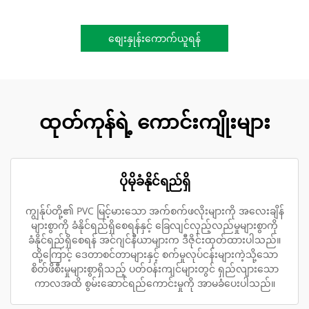
စျေးနှုန်းကောက်ယူရန်
ထုတ်ကုန်ရဲ့ ကောင်းကျိုးများ
ပိုမိုခံနိုင်ရည်ရှိ
ကျွန်ုပ်တို့၏ PVC မြင့်မားသော အက်စက်ဖလိုးများကို အလေးချိန်
များစွာကို ခံနိုင်ရည်ရှိစေရန်နှင့် ခြေလျင်လှည့်လည်မှုများစွာကို
ခံနိုင်ရည်ရှိစေရန် အင်ဂျင်နီယာများက ဒီဇိုင်းထုတ်ထားပါသည်။
ထို့ကြောင့် ဒေတာစင်တာများနှင့် စက်မှုလုပ်ငန်းများကဲ့သို့သော
စိတ်ဖိစီးမှုများစွာရှိသည့် ပတ်ဝန်းကျင်များတွင် ရှည်လျားသော
ကာလအထိ စွမ်းဆောင်ရည်ကောင်းမှုကို အာမခံပေးပါသည်။