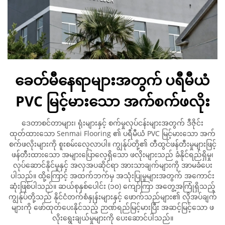
ခေတ်မီနေရာများအတွက် ပရီမီယံ
PVC မြင့်မားသော အက်စက်ဖလိုး
ဒေတာစင်တာများ၊ ရုံးများနှင့် စက်မှုလုပ်ငန်းများအတွက် ဒီဇိုင်း
ထုတ်ထားသော Senmai Flooring ၏ ပရီမီယံ PVC မြင့်မားသော အက်
စက်ဖလိုးများကို စူးစမ်းလေ့လာပါ။ ကျွန်ုပ်တို့၏ တီထွင်ဖန်တီးမှုများဖြင့်
ဖန်တီးထားသော အများပြောလေ့ရှိသော ဖလိုးများသည် ခံနိုင်ရည်ရှိမှု၊
လုပ်ဆောင်နိုင်မှုနှင့် အလှအပဆိုင်ရာ အားသာချက်များကို အာမခံပေး
ပါသည်။ ထို့ကြောင့် အထက်ဘက်မှ အသုံးပြုမှုများအတွက် အကောင်း
ဆုံးဖြစ်ပါသည်။ ဆယ်စုနှစ်ပေါင်း (၁၀) ကျော်ကြာ အတွေ့အကြုံရှိသည့်
ကျွန်ုပ်တို့သည် နိုင်ငံတက်စံနှုန်းများနှင့် ဖောက်သည်များ၏ လိုအပ်ချက်
များကို ဖော်ထုတ်ပေးနိုင်သည့် ဉာဏ်ရည်မြင့်မားပြီး အဆင့်မြင့်သော ဖ
လိုးရွေးချယ်မှုများကို ပေးဆောင်ပါသည်။