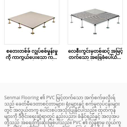
စတေးတစ်ခ် လျှပ်စစ်မှုန်းမှု
လေစီးကွင်းမှတစ်ဆင့် အမြင့်
ကို ကာကွယ်ပေးသော ကယ်
တက်သော အခြေခံပေါ်ယံအ
လ်စီယမ် ဆဲလ်ဖိတ် အက်စ
မြှင့်အမြှင့်
က်စ် ကုန်းမြေ – စီရမစ်
အဆုံးသတ်မှု
Senmai Flooring ၏ PVC မြင့်တက်သော အက်စက်ဖလိုးရ်
သည် ခေတ်မီဒေတာစင်တာများ၊ ရုံးများနှင့် စက်မှုလုပ်ငန်းများ
တွင် အလွယ်တကူ ပေါင်းစပ်အသုံးပြုနိုင်ပါသည်။ ထုတ်ကုန်
များကို ဒီဇိုင်းရေးဆွဲရာတွင် နည်းပညာ၊ ခံနိုင်ရည်နှင့် အလှအပ
တို့သည် အရေးကြီးဆုံးဖြစ်ပါသည်။ PVC ၏ လွန်စွာမှ လွယ်ကူ