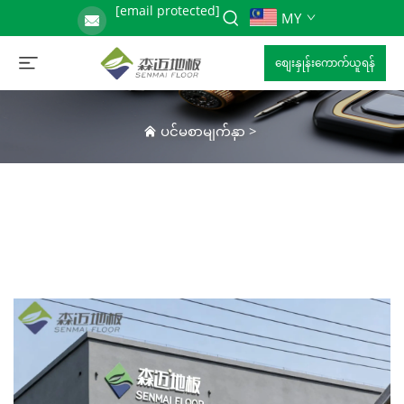
[email protected]
MY
စျေးနှုန်းကောက်ယူရန်
ပင်မစာမျက်နှာ
>