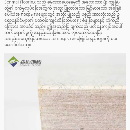
Senmai Flooring သည် စွမ်းအားပေးနေမှုကို အလေးထားပြီး ကျွန်ုပ်
တို့၏ စက်မှုလုပ်ငန်းအတွက် အထူးပြုထားသော မြင့်မားသော အခြေခံ
ပေါ်ယံအ покрытиеများတွင် အသုံးပြုသည့် ပစ္စည်းအားလုံးသည် ဥ
ရောပနိုင်ငံများ၏ ပတ်ဝန်းကျင်ထိန်းသိမ်းရေး စံနှုန်းများနှင့် ကိုက်ညီ
ကြောင်း အာမခံပါသည်။ ဤအတည်ပြုချက်သည် ပတ်ဝန်းကျင်အပေါ်
သက်ရောက်မှုကို အနည်းဆုံးဖြစ်အောင် လုပ်ဆောင်ပေးပြီး
အရည်အသွေးမြင့်မားသော အ покрытиеဖြေရှင်းနည်းများကို ပေး
ဆောင်ပါသည်။