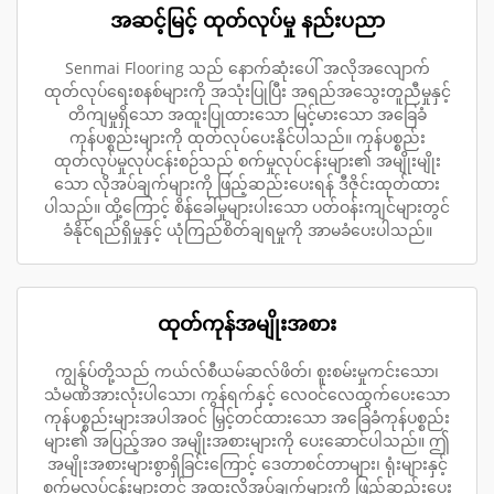
အဆင့်မြင့် ထုတ်လုပ်မှု နည်းပညာ
Senmai Flooring သည် နောက်ဆုံးပေါ် အလိုအလျောက်
ထုတ်လုပ်ရေးစနစ်များကို အသုံးပြုပြီး အရည်အသွေးတူညီမှုနှင့်
တိကျမှုရှိသော အထူးပြုထားသော မြင့်မားသော အခြေခံ
ကုန်ပစ္စည်းများကို ထုတ်လုပ်ပေးနိုင်ပါသည်။ ကုန်ပစ္စည်း
ထုတ်လုပ်မှုလုပ်ငန်းစဉ်သည် စက်မှုလုပ်ငန်းများ၏ အမျိုးမျိုး
သော လိုအပ်ချက်များကို ဖြည့်ဆည်းပေးရန် ဒီဇိုင်းထုတ်ထား
ပါသည်။ ထို့ကြောင့် စိန်ခေါ်မှုများပါးသော ပတ်ဝန်းကျင်များတွင်
ခံနိုင်ရည်ရှိမှုနှင့် ယုံကြည်စိတ်ချရမှုကို အာမခံပေးပါသည်။
ထုတ်ကုန်အမျိုးအစား
ကျွန်ုပ်တို့သည် ကယ်လ်စီယမ်ဆလ်ဖိတ်၊ စူးစမ်းမှုကင်းသော၊
သံမဏိအားလုံးပါသော၊ ကွန်ရက်နှင့် လေဝင်လေထွက်ပေးသော
ကုန်ပစ္စည်းများအပါအဝင် မြှင့်တင်ထားသော အခြေခံကုန်ပစ္စည်း
များ၏ အပြည့်အဝ အမျိုးအစားများကို ပေးဆောင်ပါသည်။ ဤ
အမျိုးအစားများစွာရှိခြင်းကြောင့် ဒေတာစင်တာများ၊ ရုံးများနှင့်
စက်မှုလုပ်ငန်းများတွင် အထူးလိုအပ်ချက်များကို ဖြည့်ဆည်းပေး