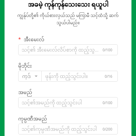
အခမဲ့ ကုန်ကုန်သေးသေး ရယူပါ
ကျွန်ုပ်တို့၏ ကိုယ်စားလှယ်သည် မကြာမီ သင့်ထံသို့ ဆက်
သွယ်ပါမည်။
အီးမေးလ်
0/100
မိုဘိုင်း
ကုဒ်
0/16
အမည်
0/100
ကုမ္ပဏီအမည်
0/200