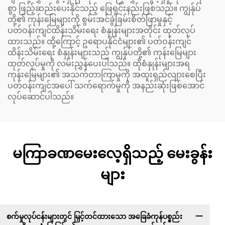
စွာ ဖြည့်ဆည်းပေးနိုင်သည့် ဖြေရှင်းနည်းဖြစ်သည်။ ကျွန်ုပ်
တို့၏ ကုန်းမြေများကို စွမ်းအင်ခွဲခြမ်းစိတ်ဖြာမှုနှင့်
ပတ်ဝန်းကျင်ထိန်းသိမ်းရေး စံနှုန်းများအတိုင်း ထုတ်လုပ်
ထားသည်။ ထို့ကြောင့် ဥရောပနိုင်ငံများ၏ ပတ်ဝန်းကျင်
ထိန်းသိမ်းရေး စံနှုန်းများသည် ကျွန်ုပ်တို့၏ ကုန်းမြေများ
ထုတ်လုပ်မှုကို လမ်းညွှန်ပေးပါသည်။ ထိုစံနှုန်းများအရ
ကုန်းမြေများ၏ အသက်တာကြာမှုကို အထူးရှည်လျားစေပြီး
ပတ်ဝန်းကျင်အပေါ် သက်ရောက်မှုကို အနည်းဆုံးဖြစ်အောင်
လုပ်ဆောင်ပါသည်။
မကြာခဏမေးလေ့ရှိသည့် မေးခွန်း
များ
စက်မှုလုပ်ငန်းများတွင် မြှင့်တင်ထားသော အခြေခံကုန်ပစ္စည်း