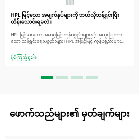
HPL မြင့်သော အမျက်နုပ်များကို ဘယ်လိုသန့်ရှင်းပြီး
ထိန်းသောင်းရမလဲ။
HPL မြင့်မားသော အဆင့်မြင့် ကုန်ပစ္စည်းများနှင့် အထူးပြုထား
သော သန့်ရှင်းရေးပစ္စည်းများ၊ HPL အမြင့်မြင့် ကုန်ပစ္စည်းများ၏
အဆောက်အဦအတွင်း ပြုလုပ်မှုနှင့် လိုအပ်ချက်များ - ခံနိုင်ရည်ရှိ
မှုနှင့် ပျက်စီးမှု ဟော်မိုဂေးနီယပ် (HPL) မြင့်မားသော အဆင့်မြင့်
ပိုမိုကြည့်ရှုပါ။
ကုန်ပစ္စည်းများတွင် ဖငွေလစ် ရီဆင် အလွှာများနှင့် e...
ဖောက်သည်များ၏ မှတ်ချက်များ