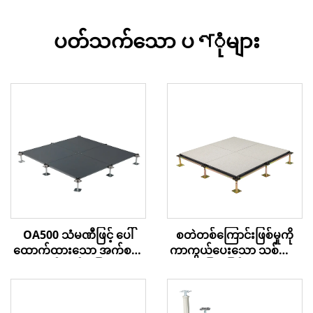
ပတ်သက်သော ပণုံများ
OA500 သံမဏီဖြင့် ပေါ်
စတဲတစ်ကြောင်းဖြစ်မှုကို
ထောက်ထားသော အက်စက်
ကာကွယ်ပေးသော သစ်သား
စ် ကုန်းမြေ
အခြေခံ မြင့်မားသော
အလုပ်ခွင်ကုန်းမြေ