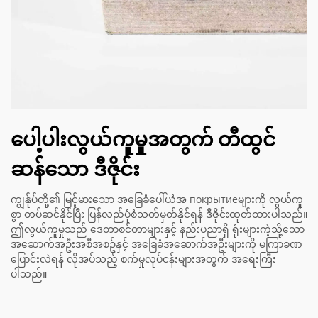
ပေါ့ပါးလွယ်ကူမှုအတွက် တီထွင်
ဆန်သော ဒီဇိုင်း
ကျွန်ုပ်တို့၏ မြင့်မားသော အခြေခံပေါ်ယံအ покрытиеများကို လွယ်ကူ
စွာ တပ်ဆင်နိုင်ပြီး ပြန်လည်ပုံစံသတ်မှတ်နိုင်ရန် ဒီဇိုင်းထုတ်ထားပါသည်။
ဤလွယ်ကူမှုသည် ဒေတာစင်တာများနှင့် နည်းပညာရှိ ရုံးများကဲ့သို့သော
အဆောက်အဦးအစီအစဥ်နှင့် အခြေခံအဆောက်အဦးများကို မကြာခဏ
ပြောင်းလဲရန် လိုအပ်သည့် စက်မှုလုပ်ငန်းများအတွက် အရေးကြီး
ပါသည်။