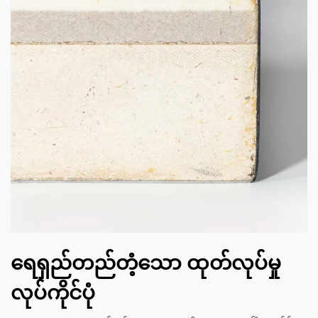
ရေရှည်တည်တံ့သော ထုတ်လုပ်မှု
လုပ်ကိုင်ပုံ