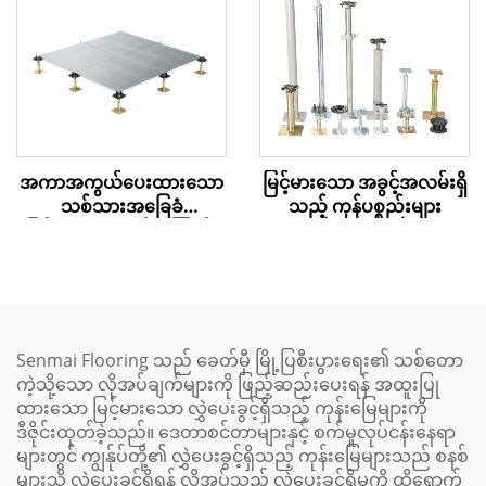
မြင့်မားသော အခွင့်အလမ်းရှိ
အကာအကွယ်ပေးထားသော
သည့် ကုန်ပစ္စည်းများ
သစ်သားအခြေခံ
မြင့်မားသော လမ်းကြောင်း
အဖ покရှင်
Senmai Flooring သည် ခေတ်မှီ မြို့ပြစီးပွားရေး၏ သစ်တော
ကဲ့သို့သော လိုအပ်ချက်များကို ဖြည့်ဆည်းပေးရန် အထူးပြု
ထားသော မြင့်မားသော လွှဲပေးခွင့်ရှိသည့် ကုန်းမြေများကို
ဒီဇိုင်းထုတ်ခဲ့သည်။ ဒေတာစင်တာများနှင့် စက်မှုလုပ်ငန်းနေရာ
များတွင် ကျွန်ုပ်တို့၏ လွှဲပေးခွင့်ရှိသည့် ကုန်းမြေများသည် စနစ်
များသို့ လွှဲပေးခွင့်ရှိရန် လိုအပ်သည့် လွှဲပေးခွင့်ရှိမှုကို ထိရောက်