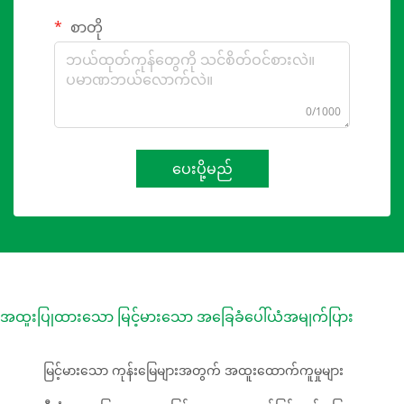
စာတို
0/1000
ပေးပို့မည်
အထူးပြုထားသော မြင့်မားသော အခြေခံပေါ်ယံအမျက်ပြား
မြင့်မားသော ကုန်းမြေများအတွက် အထူးထောက်ကူမှုများ