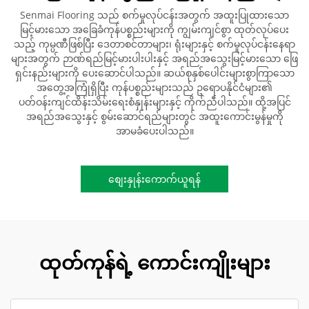
Senmai Flooring သည် စက်မှုလုပ်ငန်းအတွက် အထူးပြုထားသော
မြင့်မားသော အခြေခံကုန်ပစ္စည်းများကို ကျွမ်းကျင်စွာ ထုတ်လုပ်ပေး
သည့် ကုမ္ပဏီဖြစ်ပြီး ဒေတာစင်တာများ၊ ရုံးများနှင့် စက်မှုလုပ်ငန်းနေရာ
များအတွက် ဉာဏ်ရည်မြင့်မားပါးပါးနှင့် အရည်အသွေးမြင့်မားသော ဖြေ
ရှင်းနည်းများကို ပေးဆောင်ပါသည်။ ဆယ်စုနှစ်ပေါင်းများစွာကြာသော
အတွေ့အကြုံရှိပြီး ကုန်ပစ္စည်းများသည် ဥရောပနိုင်ငံများ၏
ပတ်ဝန်းကျင်ထိန်းသိမ်းရေးစံနှုန်းများနှင့် ကိုက်ညီပါသည်။ ထို့အပြင်
အရည်အသွေးနှင့် စွမ်းဆောင်ရည်များတွင် အထူးကောင်းမွန်မှုကို
အာမခံပေးပါသည်။
စျေးနှုန်းကောက်ယူရန်
ထုတ်ကုန်ရဲ့ ကောင်းကျိုးများ