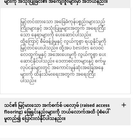
များကို အသုံးပြုခြင်း၏ အကျေးဇူးများမှာ အဘယ်နည်း။
မြှင့်တင်ထားသော အခြေခံကုန်ပစ္စည်းများသည်
ကြိုးများနှင့် အသုံးပြုမှုများအတွက် အရေးကြီး
သော နေရာများကို ပေးဆောင်ပါသည်။
ထို့ကြောင့် စီမံခန့်ခွဲမှုနှင့် လွယ်ကူစွာ ရယူနိုင်မှုကို
မြှင့်တင်ပေးပါသည်။ ထို့အပ besides လေဝင်
လေထွက်မှုနှင့် အအေးပေးမှုကို လွယ်ကူစွာ ပေး
ဆောင်နိုင်ပါသည်။ ဒေတာစင်တာများနှင့် စက်မှု
လုပ်ငန်းများတွင် အကောင်းမွန်ဆုံးအခြေအနေ
များကို ထိန်းသိမ်းရေးအတွက် အရေးကြီး
ပါသည်။
သင်၏ မြင့်မားသော အက်စက်စ် ပလော့ဖ် (raised access
flooring) ဖြေရှင်းနည်းများကို ဘယ်လောက်အထိ ပုံစံပေါ်
မူတည်၍ ပြောင်းလဲနိုင်ပါသနည်း။