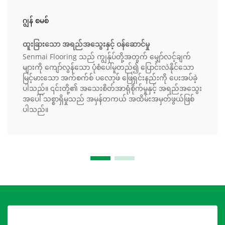
ဂျွန် စမစ်
ထူးခြားသော အရည်အသွေးနှင့် ဝန်ဆောင်မှု
Senmai Flooring သည် ကျွန်ုပ်တို့အတွက် မျှော်လင့်ချက်
များကို ကျော်လွန်သော ပုံစံပေါ်မူတည်၍ ပြောင်းလဲနိုင်သော
မြင့်မားသော အက်စက်စ် ပလော့ဖ် ဖြေရှင်းနည်းကို ပေးအပ်ခဲ့
ပါသည်။ ၎င်းတို့၏ အသေးစိတ်အာရုံစိုက်မှုနှင့် အရည်အသွေး
အပေါ် သစ္စာရှိမှုသည် အမှန်တကယ် အထိမ်းအမှတ်ဖွယ်ဖြစ်
ပါသည်။