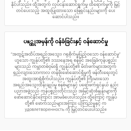
နိုင်ပါသည်။ ထို့အတွက် လုပ်ငန်းဆောင်ရွက်မှု ထိရောက်မှုကို မြှင့်
တင်ပေးသည့် အထူးပြုထားသော ဖြေရှင်းနည်းများကို ပေး
ဆောင်ပါသည်။
ပณ္ဏုအမှန်ကို ဝန်ခံခြင်းနှင့် ဝန်ဆောင်မှု
“အထွဋ်အထိပ်အရည်အသွေး၊ ဂရုစိုက်မှုပြည့်ဝသော ဝန်ဆောင်မှု”
ဟူသော ကျွန်ုပ်တို့၏ ဒဿနေအရ စန်မိုင် အခြေခံကုန်ပစ္စည်း
များသည် ကမ္ဘာတစ်ဝှမ်းရှိ ကျွန်ုပ်တို့၏ မိတ်ဖက်များအတွက်
ရှည်လျားသောကာလ တန်ဖိုးဖော်ဆောင်ရှိမှုကို ဖန်တီးရေးတွင်
အထူးအာရုံစိုက်ပါသည်။ ကျွန်ုပ်တို့၏ ကြီးမားသော
အရည်အသွေးထိန်းချုပ်မှု စနစ်များနှင့် ပရော်ဖက်ရှင်နယ် နည်း
ပညာအဖွဲ့သည် ကုန်ပစ္စည်းတိုင်းသည် အမြင့်ဆုံးစံနှုန်းများကို
ဖော်ဆောင်နိုင်ကြောင်း အာမခံပေးပါသည်။ ထို့ကြောင့် ကျွန်ုပ်
တို့၏ ဖောက်သည်များအကြား ယုံကြည်မှုနှင့် က
удовлетворенность ကို မြှင့်တင်ပေးပါသည်။