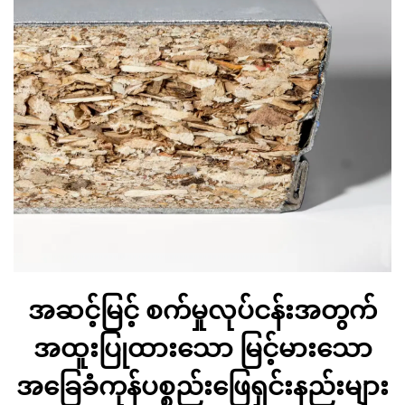
အဆင့်မြင့် စက်မှုလုပ်ငန်းအတွက်
အထူးပြုထားသော မြင့်မားသော
အခြေခံကုန်ပစ္စည်းဖြေရှင်းနည်းများ