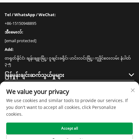
Tel / WhatsApp / WeChat:
+86-15150948895
အီးမေးလ်:
[email protected]
Add:
တရုတ်နိုင်ငံ၊ ချန်းချူးမြို့၊ ဝူချင်းခရိုင်၊ ဟင်းလင်းမြို့၊ ကျွိုင်ဝေးလမ်း နံပါတ်
၃-၅
မြန်မှုန်းချင်းဆက်သွယ်မှုများ
ထုတ်ကုန်များ
We value your privacy
We use cookies and similar tools to provide our services. If
you don't want to accept all cookies, click Personalize
cookies.
Accept all
မူရင်းပိုင်ခွင့် © ၂၀၂၀ ခုနှစ်၊ ကျန်းဆူ စင်မေ အိမ်သုံးပစ္စည်းနည်းပညာ ကုမ္ပဏီလီမိ
တက် -
လုံခြုံရေးမူဝါဒ