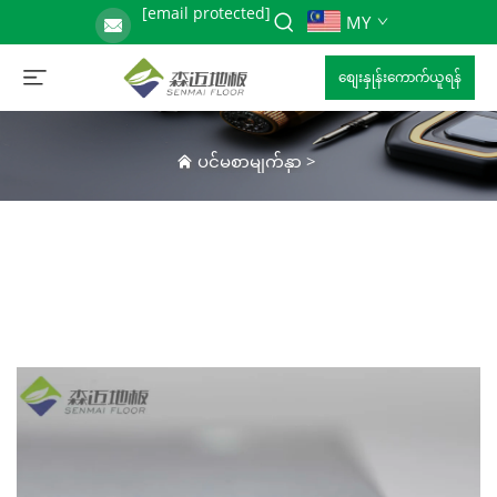
[email protected]
MY
စျေးနှုန်းကောက်ယူရန်
ပင်မစာမျက်နှာ
>