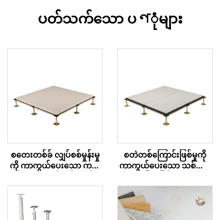
ပတ်သက်သော ပণုံများ
စတေးတစ်ခ် လျှပ်စစ်မှုန်းမှု
စတဲတစ်ကြောင်းဖြစ်မှုကို
ကို ကာကွယ်ပေးသော ကယ်
ကာကွယ်ပေးသော သစ်သား
လ်စီယမ် ဆဲလ်ဖိတ် အက်စ
အခြေခံ မြင့်မားသော
က်စ် ကုန်းမြေ – စီရမစ်
အလုပ်ခွင်ကုန်းမြေ
အဆုံးသတ်မှု