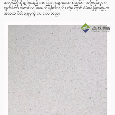
အလွန်ပိုမိုဆိုးရွမ်းသည့် အခြေအနေများအောက်တွင်ပါ ဖလိုးရင်းမှာ မ
ပျက်စီးဘဲ အလုပ်လုပ်နေမည်ဖြစ်ပါသည်။ ထို့ကြောင့် စီမံခန့်ခွဲမှုအဖွဲ့များ
အတွက် စိတ်ချရမှုကို ပေးစေပါသည်။