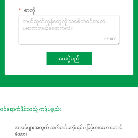
စာတို
0/1000
ပေးပို့မည်
ဝင်ရောက်နိုင်သည့် ကုန်ပစ္စည်း
အလုပ်များအတွက် အက်စက်ဖလိုးရင်း (မြင့်မားသော ဘောင်
ခံအား)