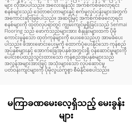
များ လိုအပ်ပါသည်။ အလေးချန်သုံး အက်စ်က်စ်ဖ်လော့ရင်း
စနစ်များသည် ဒေတာစင်တာများနှင့် စက်မှုလုပ်ငန်းများအတွက်
အကောင်းဆုံးဖြစ်ပါသည်။ အဆင့်မြင့် အက်စ်က်စ်ဖ်လော့ရင်း
စနစ်များကို ထုတ်လုပ်ရာတွင် ကျွမ်းကျင်မှုရှိခြင်းသည် Senmai
Flooring သည် ဖောက်သည်များအား စံနှုန်းများထက် ပိုမို
ကောင်းမွန်သော ထုတ်ကုန်များကို ပေးစေသည်ဟု အာမခံပေး
ပါသည်။ ဖိအားဖောင်းပေးမှုကို ထောက်ပံ့ပေးနိုင်သော ကုန်စည်
အုပ်နှစ်များနှင့် အောက်ခြေအုပ်နှစ်အတွင်းရှိ ဝန်ဆောင်မှုများကို
ပေါင်းစပ်ထည့်သွင်းထားသော ကုန်စည်အုပ်နှစ်များသည်
အလွန်အများအားဖြင့် အသုံးများသော လုပ်ဆောင်မှု
ပတ်ဝန်းကျင်များကို ပိုမိုလွယ်ကူစွာ စီမံနိုင်စေပါသည်။
မကြာခဏမေးလေ့ရှိသည့် မေးခွန်း
များ