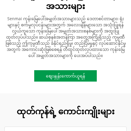
အသားများ
Senmai ကုန်းမြေပေါ်အမျှတ်အသားများသည် ဒေတာစင်တာများ၊ ရုံး
များနှင့် စက်မှုလုပ်ငန်းများအတွက် အလေးချိန်များသော အသုံးပြုရန်
လွယ်ကူသော ကုန်းမြေပေါ် အမျှတ်အသားစနစ်များကို အထူးပြု
ထုတ်လုပ်ပါသည်။ ဆယ်စုနှစ်အတန်ကြာ အတွေ့အကြုံရှိသည့် ကုမ္ပဏီ
ဖြစ်သည့် ဤကုမ္ပဏီသည် ခံနိုင်ရည်ရှိမှု၊ တည်ငြိမ်မှုနှင့် လုပ်ဆောင်နိုင်မှု
အတွက် အကောင်းဆုံးဖြစ်စေရန် တီထွင်ထုတ်လုပ်ထားသော ကုန်းမြေ
ပေါ် အမျှတ်အသားများကို ပေးအပ်ပါသည်။
စျေးနှုန်းကောက်ယူရန်
ထုတ်ကုန်ရဲ့ ကောင်းကျိုးများ