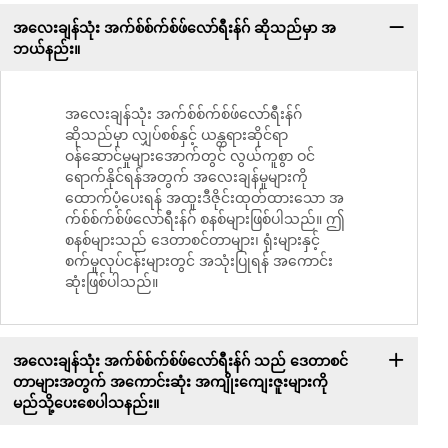
အလေးချန်သုံး အက်စ်စ်က်စ်ဖ်လော်ရီးန်ဂ် ဆိုသည်မှာ အ
ဘယ်နည်း။
အလေးချန်သုံး အက်စ်စ်က်စ်ဖ်လော်ရီးန်ဂ်
ဆိုသည်မှာ လျှပ်စစ်နှင့် ယန္တရားဆိုင်ရာ
ဝန်ဆောင်မှုများအောက်တွင် လွယ်ကူစွာ ဝင်
ရောက်နိုင်ရန်အတွက် အလေးချန်မှုများကို
ထောက်ပံ့ပေးရန် အထူးဒီဇိုင်းထုတ်ထားသော အ
က်စ်စ်က်စ်ဖ်လော်ရီးန်ဂ် စနစ်များဖြစ်ပါသည်။ ဤ
စနစ်များသည် ဒေတာစင်တာများ၊ ရုံးများနှင့်
စက်မှုလုပ်ငန်းများတွင် အသုံးပြုရန် အကောင်း
ဆုံးဖြစ်ပါသည်။
အလေးချန်သုံး အက်စ်စ်က်စ်ဖ်လော်ရီးန်ဂ် သည် ဒေတာစင်
တာများအတွက် အကောင်းဆုံး အကျိုးကျေးဇူးများကို
မည်သို့ပေးစေပါသနည်း။