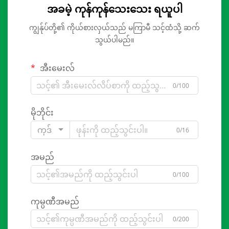
အခမဲ့ ကုန်ကုန်သေးသေး ရယူပါ
ကျွန်ုပ်တို့၏ ကိုယ်စားလှယ်သည် မကြာမီ သင့်ထံသို့ ဆက်
သွယ်ပါမည်။
အီးမေးလ်
0/100
မိုဘိုင်း
ကုဒ်
0/16
အမည်
0/100
ကုမ္ပဏီအမည်
0/200