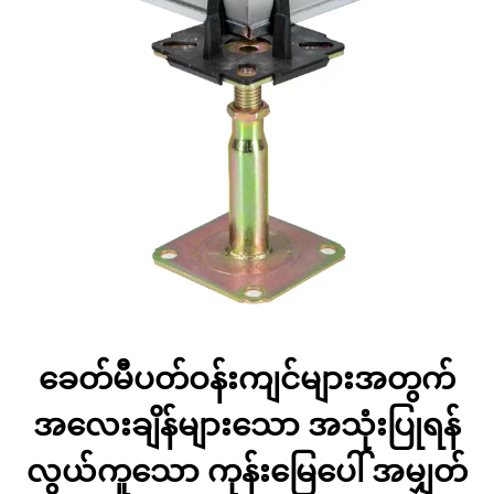
ခေတ်မီပတ်ဝန်းကျင်များအတွက်
အလေးချိန်များသော အသုံးပြုရန်
လွယ်ကူသော ကုန်းမြေပေါ် အမျှတ်