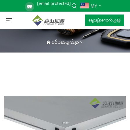
[email protected]
MY
စျေးနှုန်းကောက်ယူရန်
ပင်မစာမျက်နှာ
>