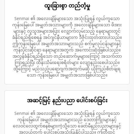
ထူးခြားစွာ တည်တံ့မှု
Senmai ၏ အလေးချိန်များသော အသုံးပြုရန် လွယ်ကူသော
ကုန်းမြေပေါ် အမျှတ်အသားများကို အလေးချိန်များသော ဖိအား
များနှင့် လူသူအများအပြား လျှောက်လှမ်းသည့် နေရာများတွင်
ခံနိုင်ရည်ရှိစေရန် အင်ဂျင်နီယာများက ဒီဇိုင်းထုတ်ထားပါသည်။
ဤကုန်းမြေပေါ် အမျှတ်အသားများသည် စက်မှုလုပ်ငန်းများနှင့်
ကုန်းပိုင်းဆိုင်ရာ နေရာများအတွက် အကောင်းဆုံးဖြစ်ပါသည်။
အလွန်ခံနိုင်ရည်ရှိသော တည်ဆောက်မှုများကြောင့် အသက်တာ
ကြာရှည်ပြီး ထိန်းသိမ်းရေးစရိတ်များ လျော့နည်းစေပါသည်။
ထို့ကြောင့် မည်သည့်ပရောဂျက်အတွက်မဆို ယုံကြည်စိတ်ချရ
သော ကုန်းမြေပေါ် အမျှတ်အသားဖြစ်ပါသည်။
အဆင့်မြင့် နည်းပညာ ပေါင်းစပ်ခြင်း
Senmai ၏ အလေးချိန်များသော အသုံးပြုရန် လွယ်ကူသော
ကုန်းမြေပေါ် အမျှတ်အသားများသည် ဒေတာကြိုးများနှင့်
လေဝင်လေထွက်စနစ်များကဲ့သို့သော ခေတ်မီနည်းပညာများနှင့်
အလွယ်တက် ပေါင်းစပ်အသုံးပြုနိုင်ပါသည်။ ဤတီထွင်