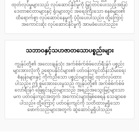
ထုတ်လုပ်မှုများသည် လုပ်ဆောင်နိုင်မှုကို မြှင့်တင်ပေးသည့်အပြင်
ဒေတာစင်တာများနှင့် ရုံးများတွင် အရေးကြီးသော စနစ်များ၏
ထိရောက်စွာ လုပ်ဆောင်နေမှုကို ပံ့ပိုးပေးပါသည်။ ထို့ကြောင့်
အကောင်းဆုံး လုပ်ဆောင်နိုင်မှုကို အာမခံပေးပါသည်။
သဘာဝနှင့်သဟဇာတသောပစ္စည်းများ
ကျွန်ုပ်တို့၏ အလေးချန်သုံး အက်စ်စ်က်စ်ဖ်လော်ရီးန်ဂ် ပစ္စည်း
များအားလုံးကို ဥရောပနိုင်ငံများ၏ ပတ်ဝန်းကျင်ထိန်းသိမ်းရေး
စံနှုန်းများနှင့် ကိုက်ညီသော ပစ္စည်းများဖြင့် ထုတ်လုပ်ထား
ပါသည်။ ဤ စွမ်းအားပေးမှုသည် ကျွန်ုပ်တို့၏ အက်စ်စ်က်စ်ဖ်
လော်ရီးန်ဂ် ဖြေရှင်းနည်းများသည် အရည်အသွေးမြင့်များသာ
မက ပတ်ဝန်းကျင်အတွက် အကောင်းများဖြစ်စေရန် သေချာစေ
ပါသည်။ ထို့ကြောင့် ပတ်ဝန်းကျင်ကို သတိထားမှုရှိသော
ဖောက်သည်များအတွက် ဆွဲဆောင်မှုရှိပါသည်။