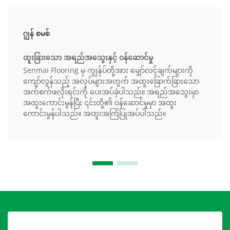
ဂျွန် စမစ်
ထူးခြားသော အရည်အသွေးနှင့် ဝန်ဆောင်မှု
Senmai Flooring မှ ကျွန်ုပ်တို့အား မျှော်လင့်ချက်များကို
ကျော်လွန်သည့် အလုပ်များအတွက် အထူးခြောက်ခြားသော
အက်စက်ဖလိုးရင်းကို ပေးအပ်ခဲ့ပါသည်။ အရည်အသွေးမှာ
အထူးကောင်းမွန်ပြီး ၎င်းတို့၏ ဝန်ဆောင်မှုမှာ အထူး
ကောင်းမွန်ပါသည်။ အထူးအကြံပြုအပ်ပါသည်။