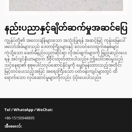
နည်းပညာနှင့်ချိတ်ဆက်မှုအဆင်ပြေ
ကျွန်ုပ်တို့၏ အလေးချိန်များသော အသုံးပြုရန် အဆင့်မြင့် ကုန်းမြေပေါ်
ဖလော်အ်ခ်များသည် ဒေတာကြိုးများနှင့် လေဝင်လေထွက်စနစ်များ
ကဲ့သို့သော ခေတ်မီနည်းပညာဆိုင်ရာ လိုအပ်ချက်များကို ဖြည့်ဆည်းပေး
ရန် အင်ဂျင်နီယာများက ဒီဇိုင်းထုတ်ထားပါသည်။ ဤပေါင်းစပ်မှုသည်
သင့်နေရာ၏ စုစုပေါင်းလုပ်ဆောင်နိုင်မှုကို မျှော်မှန်းထားသည့်အတိုင်း
မြင့်တင်ပေးသည့်အပြင် အရေးကြီးသော ပတ်ဝန်းကျင်များတွင် ထိ
ရောက်သော လုပ်ဆောင်မှုများကိုလည်း ပံ့ပိုးပေးပါသည်။
Tel / WhatsApp / WeChat:
+86-15150948895
အီးမေးလ်: