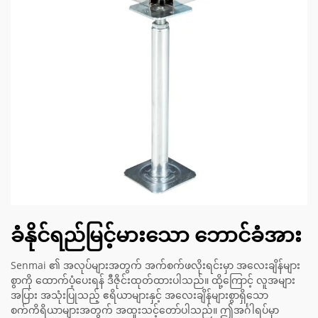
ခံနိုင်ရည်မြင့်မားသော ဘောင်ခံအား
Senmai ၏ အလုပ်များအတွက် အက်စက်ဖလိုးရင်းမှာ အလေးချိန်များ
စွာကို ထောက်ပံ့ပေးရန် ဒီဇိုင်းထုတ်ထားပါသည်။ ထို့ကြောင့် လူအများ
အပြား အသုံးပြုသည့် ဧရိယာများနှင့် အလေးချိန်များစွာရှိသော
စက်ကိရိယာများအတွက် အထူးသင့်တော်ပါသည်။ ဤအင်္ဂါရပ်မှာ