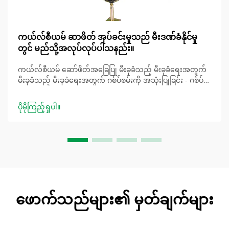
ကယ်လ်စီယမ် ဆာဖိတ် အုပ်ခင်းမှုသည် မီးဒဏ်ခံနိုင်မှု
တွင် မည်သို့အလုပ်လုပ်ပါသနည်း။
ကယ်လ်စီယမ် ဆော်ဖိတ်အခြေပြု မီးခုခံသည့် မီးခုခံရေးအတွက်
မီးခုခံသည့် မီးခုခံရေးအတွက် ဂစ်ပ်စမ်းကို အသုံးပြုခြင်း - ဂစ်ပ်
စမ်းကို စုပ်ယူသည့် မီးခုခံရေး ဂစ်ပ်စမ်းပါသည့် မီးခုခံသည့် မီးခုခံ
ရေးအတွက် မီးခုခံသည့် မီးခုခံရေးအတွက် ဂစ်ပ်စမ်းပါသည့် မီး
ပိုမိုကြည့်ရှုပါ။
ခုခံသည့် မီးခုခံရေးအတွက် ဂစ်ပ်စမ်းပါသည့် မီးခုခံသည့် မီးခုခံ
ရေးအတွက် ဂစ်ပ်စမ်းပါသည့် မီးခုခံသည့် မီးခုခံရေးအတွက် ဂစ်ပ်
စမ်းပါသည့် မီးခုခံသည့် မီးခုခံရေးအတွက် ဂစ်ပ်စမ်းပါသည့် မီးခုခံ
သည့် မီးခုခံရေးအတွက် ဂစ်ပ်စမ်းပါသည့် မီးခုခံသည့် မီးခုခံရေး
အတွက် ဂစ်ပ်စမ်းပါသည့် မီးခုခံသည့် မီးခုခံရေးအတွက် ဂစ်ပ်စမ်း
ပါသည့် မီးခုခံ......
ဖောက်သည်များ၏ မှတ်ချက်များ