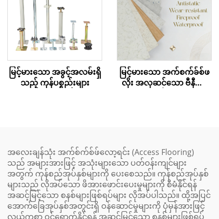
မြင့်မားသော အခွင့်အလမ်းရှိ
မြင့်မားသော အက်စက်ခ်စ်ဖ
သည့် ကုန်ပစ္စည်းများ
လိုး အလှဆင်သော ဗီနီယာ
ရွေးချယ်စရာများ
အလေးချန်သုံး အက်စ်က်စ်ဖ်လော့ရင်း (Access Flooring)
သည် အများအားဖြင့် အသုံးများသော ပတ်ဝန်းကျင်များ
အတွက် ကုန်စည်အုပ်နှစ်များကို ပေးစေသည်။ ကုန်စည်အုပ်နှစ်
များသည် လိုအပ်သော ဖိအားဖောင်းပေးမှုများကို စီမံနိုင်ရန်
အဆင့်မြင့်သော စနစ်များဖြစ်ရပ်များ လိုအပ်ပါသည်။ ထို့အပြင်
အောက်ခြေအုပ်နှစ်အတွင်းရှိ ဝန်ဆောင်မှုများကို ပုံမှန်အားဖြင့်
လွယ်ကူစွာ ဝင်ရောက်နိုင်ရန် အဆင့်မြင့်သော စနစ်များဖြစ်ရပ်