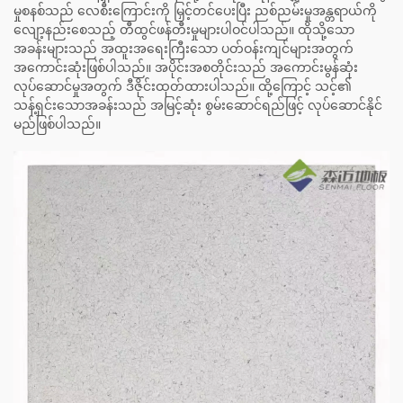
မှုစနစ်သည် လေစီးကြောင်းကို မြှင့်တင်ပေးပြီး ညစ်ညမ်းမှုအန္တရာယ်ကို
လျော့နည်းစေသည့် တီထွင်ဖန်တီးမှုများပါဝင်ပါသည်။ ထိုသို့သော
အခန်းများသည် အထူးအရေးကြီးသော ပတ်ဝန်းကျင်များအတွက်
အကောင်းဆုံးဖြစ်ပါသည်။ အပိုင်းအစတိုင်းသည် အကောင်းမွန်ဆုံး
လုပ်ဆောင်မှုအတွက် ဒီဇိုင်းထုတ်ထားပါသည်။ ထို့ကြောင့် သင့်၏
သန့်ရှင်းသောအခန်းသည် အမြင့်ဆုံး စွမ်းဆောင်ရည်ဖြင့် လုပ်ဆောင်နိုင်
မည်ဖြစ်ပါသည်။