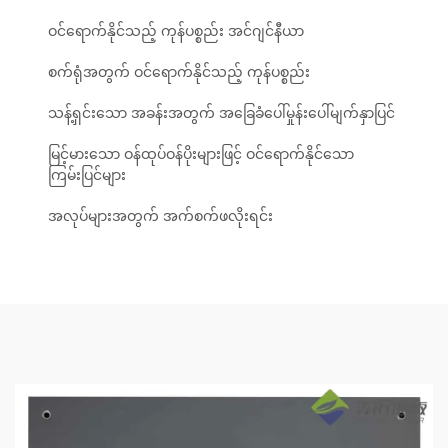
ဝင်ရောက်နိုင်သည့် ကုန်ပစ္စည်း အင်ဂျင်နီယာ
စက်ရုံအတွက် ဝင်ရောက်နိုင်သည့် ကုန်ပစ္စည်း
သန့်ရှင်းသော အခန်းအတွက် အခြေခံပေါ်မှုန်းပေါ်မျက်နှာပြင်
မြင့်မားသော ဝန်ထုပ်ဝန်ပိုးများဖြင့် ဝင်ရောက်နိုင်သော
ကြမ်းပြင်များ
အလုပ်များအတွက် အက်စက်ဖလိုးရင်း