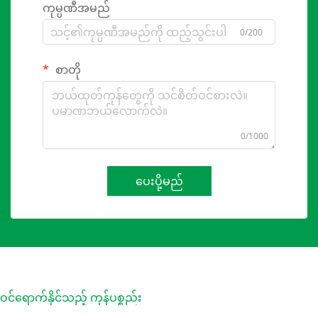
ကုမ္ပဏီအမည်
0/200
စာတို
0/1000
ပေးပို့မည်
ဝင်ရောက်နိုင်သည့် ကုန်ပစ္စည်း