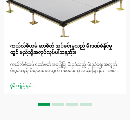
ကယ်လ်စီယမ် ဆာဖိတ် အုပ်ခင်းမှုသည် မီးဒဏ်ခံနိုင်မှု
တွင် မည်သို့အလုပ်လုပ်ပါသနည်း။
ကယ်လ်စီယမ် ဆော်ဖိတ်အခြေပြု မီးခုခံသည့် မီးခုခံရေးအတွက်
မီးခုခံသည့် မီးခုခံရေးအတွက် ဂစ်ပ်စမ်းကို အသုံးပြုခြင်း - ဂစ်ပ်
စမ်းကို စုပ်ယူသည့် မီးခုခံရေး ဂစ်ပ်စမ်းပါသည့် မီးခုခံသည့် မီးခုခံ
ရေးအတွက် မီးခုခံသည့် မီးခုခံရေးအတွက် ဂစ်ပ်စမ်းပါသည့် မီး
ပိုမိုကြည့်ရှုပါ။
ခုခံသည့် မီးခုခံရေးအတွက် ဂစ်ပ်စမ်းပါသည့် မီးခုခံသည့် မီးခုခံ
ရေးအတွက် ဂစ်ပ်စမ်းပါသည့် မီးခုခံသည့် မီးခုခံရေးအတွက် ဂစ်ပ်
စမ်းပါသည့် မီးခုခံသည့် မီးခုခံရေးအတွက် ဂစ်ပ်စမ်းပါသည့် မီးခုခံ
သည့် မီးခုခံရေးအတွက် ဂစ်ပ်စမ်းပါသည့် မီးခုခံသည့် မီးခုခံရေး
အတွက် ဂစ်ပ်စမ်းပါသည့် မီးခုခံသည့် မီးခုခံရေးအတွက် ဂစ်ပ်စမ်း
ပါသည့် မီးခုခံ......