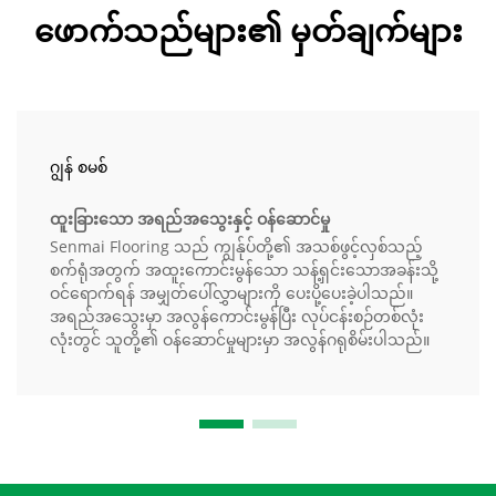
ဖောက်သည်များ၏ မှတ်ချက်များ
ဂျွန် စမစ်
ထူးခြားသော အရည်အသွေးနှင့် ဝန်ဆောင်မှု
Senmai Flooring သည် ကျွန်ုပ်တို့၏ အသစ်ဖွင့်လှစ်သည့်
စက်ရုံအတွက် အထူးကောင်းမွန်သော သန့်ရှင်းသောအခန်းသို့
ဝင်ရောက်ရန် အမျှတ်ပေါ်လွှာများကို ပေးပို့ပေးခဲ့ပါသည်။
အရည်အသွေးမှာ အလွန်ကောင်းမွန်ပြီး လုပ်ငန်းစဉ်တစ်လုံး
လုံးတွင် သူတို့၏ ဝန်ဆောင်မှုများမှာ အလွန်ဂရုစိမ်းပါသည်။