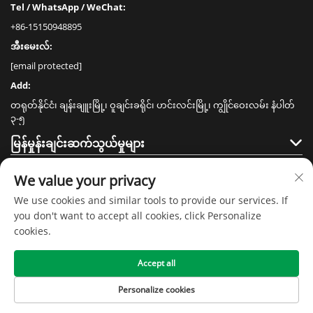
Tel / WhatsApp / WeChat:
+86-15150948895
အီးမေးလ်:
[email protected]
Add:
တရုတ်နိုင်ငံ၊ ချန်းချူးမြို့၊ ဝူချင်းခရိုင်၊ ဟင်းလင်းမြို့၊ ကျွိုင်ဝေးလမ်း နံပါတ်
၃-၅
မြန်မှုန်းချင်းဆက်သွယ်မှုများ
ထုတ်ကုန်များ
We value your privacy
We use cookies and similar tools to provide our services. If
you don't want to accept all cookies, click Personalize
cookies.
Accept all
မူရင်းပိုင်ခွင့် © ၂၀၂၀ ခုနှစ်၊ ကျန်းဆူ စင်မေ အိမ်သုံးပစ္စည်းနည်းပညာ ကုမ္ပဏီလီမိ
တက် -
လုံခြုံရေးမူဝါဒ
Personalize cookies
ပင်မစာမျက်နှာ
ထုတ်ကုန်များ
ကျွန်ုပ်တို့အား ဆက်
ထိပ်
သွယ်ပါ