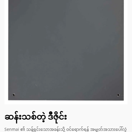
ဆန်းသစ်တဲ့ ဒီဇိုင်း
Senmai ၏ သန့်ရှင်းသောအခန်းသို့ ဝင်ရောက်ရန် အမျှတ်အသားပေါ်လွဲ