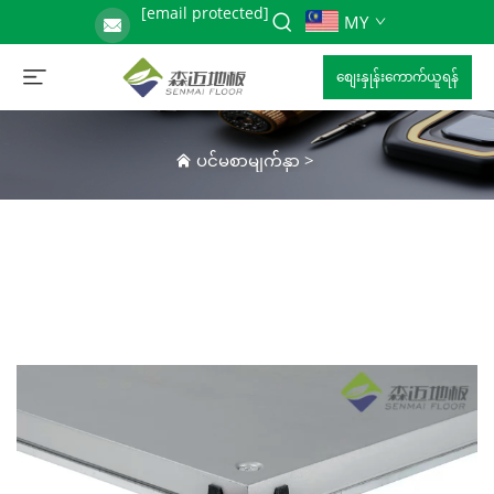
[email protected]
MY
စျေးနှုန်းကောက်ယူရန်
ပင်မစာမျက်နှာ
>