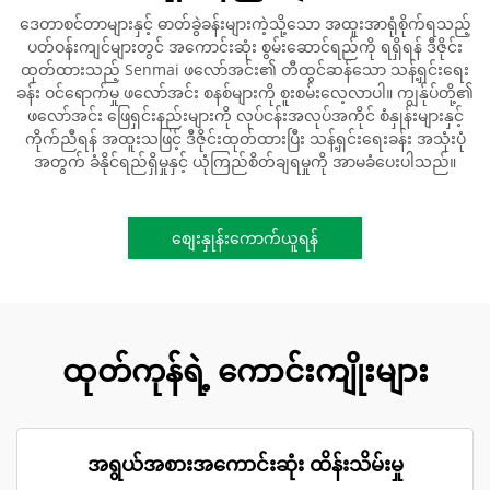
ဒေတာစင်တာများနှင့် ဓာတ်ခွဲခန်းများကဲ့သို့သော အထူးအာရုံစိုက်ရသည့်
ပတ်ဝန်းကျင်များတွင် အကောင်းဆုံး စွမ်းဆောင်ရည်ကို ရရှိရန် ဒီဇိုင်း
ထုတ်ထားသည့် Senmai ဖလော်အင်း၏ တီထွင်ဆန်သော သန့်ရှင်းရေး
ခန်း ဝင်ရောက်မှု ဖလော်အင်း စနစ်များကို စူးစမ်းလေ့လာပါ။ ကျွန်ုပ်တို့၏
ဖလော်အင်း ဖြေရှင်းနည်းများကို လုပ်ငန်းအလုပ်အကိုင် စံနှုန်းများနှင့်
ကိုက်ညီရန် အထူးသဖြင့် ဒီဇိုင်းထုတ်ထားပြီး သန့်ရှင်းရေးခန်း အသုံးပုံ
အတွက် ခံနိုင်ရည်ရှိမှုနှင့် ယုံကြည်စိတ်ချရမှုကို အာမခံပေးပါသည်။
စျေးနှုန်းကောက်ယူရန်
ထုတ်ကုန်ရဲ့ ကောင်းကျိုးများ
အရွယ်အစားအကောင်းဆုံး ထိန်းသိမ်းမှု