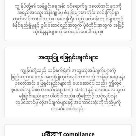
ကျွန်ုပ်တို့၏ သန့်ရှင်းရေးခန်း ဝင်ရောက်မှု ဖလော်အင်းများကို
အရည်အသွေးထိန်းချုပ်မှု စံနှုန်းများအတိုင်း တင်းကြပ်စွာ
ထုတ်လုပ်ထားပါသည်။ အရေးကြီးသည့် ပတ်ဝန်းကျင်များတွင်
ခံနိုင်ရည်ရှိမှုနှင့် စွမ်းဆောင်ရည်အတွက် ပုံစံတိုင်းအတွက် အမြင့်
ဆုံးစံနှုန်းများကို ဖော်ထုတ်ပေးပါသည်။
အထူးပြု ဖြေရှင်းချက်များ
ကျွန်ုပ်တို့သည် သင့်စက်ရုံ၏ အထူးလိုအပ်ချက်များကို
ဖြည့်ဆည်းပေးရန် အထူးပြုထုတ်လုပ်ထားသည့် သန့်ရှင်းရေးခန်း
ဖလော်အင်း ဖြေရှင်းနည်းများကို ပေးဆောင်ပါသည်။ ဤတွင်
စွမ်းအင်လျှပ်စစ် တားဆီးရေး (anti-static) နှင့် လေဝင်လေထွက်
ဖြေရှင်းနည်းများ ပါဝင်ပါသည်။ ထို့ကြောင့် သင့်လုပ်ငန်း
လုပ်ဆောင်မှု လိုအပ်ချက်များနှင့် အကောင်းဆုံးကိုက်ညီမှုကို
အာမခံပေးပါသည်။
ပরিবেশ compliance