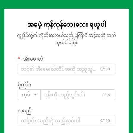
အခမဲ့ ကုန်ကုန်သေးသေး ရယူပါ
ကျွန်ုပ်တို့၏ ကိုယ်စားလှယ်သည် မကြာမီ သင့်ထံသို့ ဆက်
သွယ်ပါမည်။
အီးမေးလ်
0/100
မိုဘိုင်း
ကုဒ်
0/16
အမည်
0/100