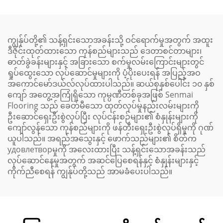
ကျွန်ုပ်တို့၏ သန့်ရှင်းသောအခန်းသို့ ဝင်ရောက်မှုအတွက် အထူး
ဒီဇိုင်းထုတ်ထားသော ကုန်စည်များသည် ဒေတာစင်တာများ၊
ဓာတ်ခွဲခန်းများနှင့် အခြားသော စက်မှုလမ်းကြောင်းများတွင်
ရှုပ်ထွေးသော လုပ်ဆောင်မှုများကို ပံ့ပိုးပေးရန် အပြည့်အဝ
အကောင်မော်ဒယ်လ်လုပ်ထားပါသည်။ ဆယ်စုနှစ်ပေါင်း ၁၀ နှစ်
ကျော် အတွေ့အကြုံရှိသော ကုမ္ပဏီတစ်ခုအဖြစ် Senmai
Flooring သည် ခေတ်မီသော ထုတ်လုပ်မှုနည်းလမ်းများကို
ဦးဆောင်ရှေးဦးစွဲလုပ်ပြီး လုပ်ငန်းစဉ်များ၏ စံနှုန်းများကို
ကျော်လွန်သော ကုန်စည်များကို ဖန်တီးရှေးဦးစွဲလုပ်ရှိမှုကို ဂုဏ်
ယူပါသည်။ အရည်အသွေးနှင့် ဖောက်သည်များ၏ စိတ်က
удовлетворမှုကို အလေးထားပြီး သန့်ရှင်းသောအခန်းသည်
လုပ်ဆောင်နေမှုအတွက် အဆင်ပြေစေရန်နှင့် စံနှုန်းများနှင့်
ကိုက်ညီစေရန် ကျွန်ုပ်တို့သည် အာမခံပေးပါသည်။