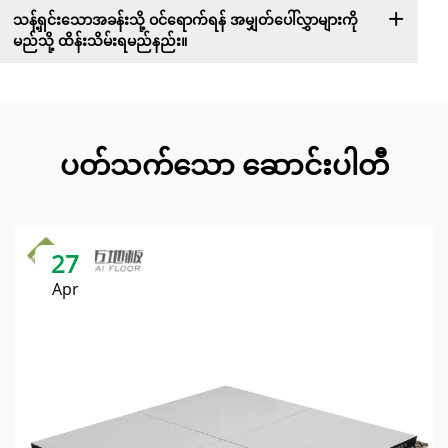
သန့်ရှင်းသောအခန်းသို့ ဝင်ရောက်ရန် အမျှတ်ပေါ်လွှာများကို
မည်သို့ ထိန်းသိမ်းရမည်နည်း။
ပတ်သက်သော ဆောင်းပါတီ
27
Apr