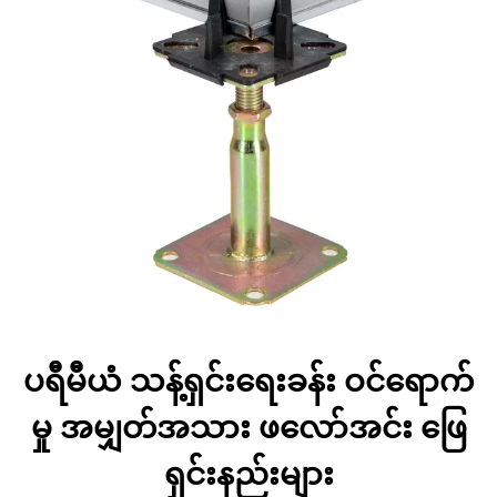
ပရီမီယံ သန့်ရှင်းရေးခန်း ဝင်ရောက်
မှု အမျှတ်အသား ဖလော်အင်း ဖြေ
ရှင်းနည်းများ