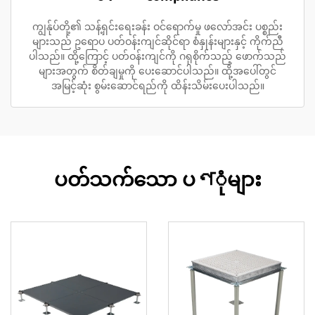
ကျွန်ုပ်တို့၏ သန့်ရှင်းရေးခန်း ဝင်ရောက်မှု ဖလော်အင်း ပစ္စည်း
များသည် ဥရောပ ပတ်ဝန်းကျင်ဆိုင်ရာ စံနှုန်းများနှင့် ကိုက်ညီ
ပါသည်။ ထို့ကြောင့် ပတ်ဝန်းကျင်ကို ဂရုစိုက်သည့် ဖောက်သည်
များအတွက် စိတ်ချမှုကို ပေးဆောင်ပါသည်။ ထို့အပေါ်တွင်
အမြင့်ဆုံး စွမ်းဆောင်ရည်ကို ထိန်းသိမ်းပေးပါသည်။
ပတ်သက်သော ပণုံများ