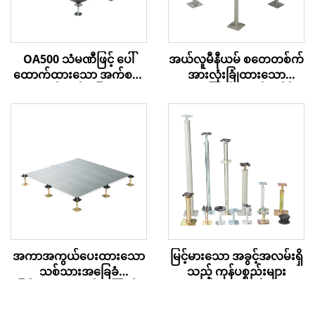
အယ်လူမီနီယမ် စတေတစ်က်
OA500 သံမဏီဖြင့် ပေါ်
အားလုံးခြုံထားသော
ထောက်ထားသော အက်စက်
လေစီးကြောင်း အက်စက်စ် ပ
စ် ကုန်းမြေ
လော့ဖ်
မြင့်မားသော အခွင့်အလမ်းရှိ
အကာအကွယ်ပေးထားသော
သည့် ကုန်ပစ္စည်းများ
သစ်သားအခြေခံ
မြင့်မားသော လမ်းကြောင်း
အဖ покရှင်