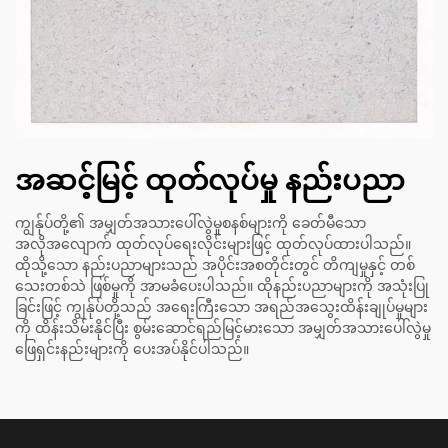
အဆင့်မြင့် ထုတ်လုပ်မှု နည်းပညာ
ကျွန်ုပ်တို့၏ အမျှတ်အသားပေါ်လွဲမှုစနစ်များကို ခေတ်မီသော
အလိုအလျောက် ထုတ်လုပ်ရေးလိုင်းများဖြင့် ထုတ်လုပ်ထားပါသည်။
ထိုသို့သော နည်းပညာများသည် အပိုင်းအစတိုင်းတွင် တိကျမှုနှင့် တစ်
သေးတစ်သဲ ဖြစ်မှုကို အာမခံပေးပါသည်။ ထိုနည်းပညာများကို အသုံးပြု
ခြင်းဖြင့် ကျွန်ုပ်တို့သည် အရေးကြီးသော အရည်အသွေးထိန်းချုပ်မှုများ
ကို ထိန်းသိမ်းနိုင်ပြီး စွမ်းဆောင်ရည်မြင့်မားသော အမျှတ်အသားပေါ်လွဲမှု
ဖြေရှင်းနည်းများကို ပေးအပ်နိုင်ပါသည်။