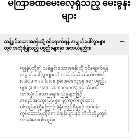
မကြာခဏမေးလေ့ရှိသည့် မေးခွန်း
များ
သန့်ရှင်းသောအခန်းသို့ ဝင်ရောက်ရန် အမျှတ်ပေါ်လွှာများ
တွင် အသုံးပြုသည့် ပစ္စည်းများမှာ အဘယ်နည်း။
ကျွန်ုပ်တို့၏ သန့်ရှင်းသောအခန်းသို့ ဝင်ရောက်ရန်
အမျှတ်ပေါ်လွှာများကို ကယ်လ်ဆီယမ်ဆဲလ်ဖိတ်
(calcium sulfate)၊ စွမ်းအင်လျှော့ချရေး ပစ္စည်း
များ (anti-static compounds) နှင့် သံမဏိ
အားလုံးပါသော ရွေးချယ်မှုများဖြင့်
အရည်အသွေးမြင့်များဖြင့် ထုတ်လုပ်ထား
ပါသည်။ ထို့ကြောင့် ခံနိုင်ရည်ရှိမှုနှင့် လုပ်ငန်း
လုပ်ဆောင်မှုဆိုင်ရာ စံနှုန်းများနှင့် ကိုက်ညီမှုတွင်
အာမခံပေးပါသည်။