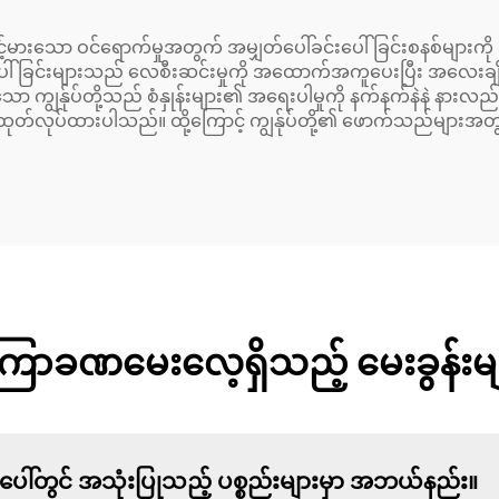
းသော ဝင်ရောက်မှုအတွက် အမျှတ်ပေါ်ခင်းပေါ်ခြင်းစနစ်များကို အ
ခင်းပေါ်ခြင်းများသည် လေစီးဆင်းမှုကို အထောက်အကူပေးပြီး အလေးခ
ကျွန်ုပ်တို့သည် စံနှုန်းများ၏ အရေးပါမှုကို နက်နက်နဲနဲ နားလည်ပ
ထုတ်လုပ်ထားပါသည်။ ထို့ကြောင့် ကျွန်ုပ်တို့၏ ဖောက်သည်များအ
ြာခဏမေးလေ့ရှိသည့် မေးခွန်းမျ
ေါ်တွင် အသုံးပြုသည့် ပစ္စည်းများမှာ အဘယ်နည်း။