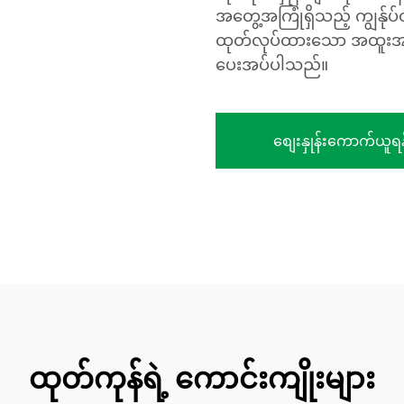
အတွေ့အကြုံရှိသည့် ကျွန်ု
ထုတ်လုပ်ထားသော အထူးအဆင
ပေးအပ်ပါသည်။
စျေးနှုန်းကောက်ယူရန
ထုတ်ကုန်ရဲ့ ကောင်းကျိုးများ