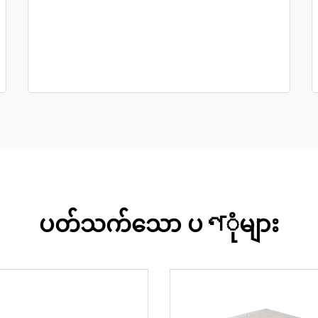
ပတ်သက်သော ပণုံများ