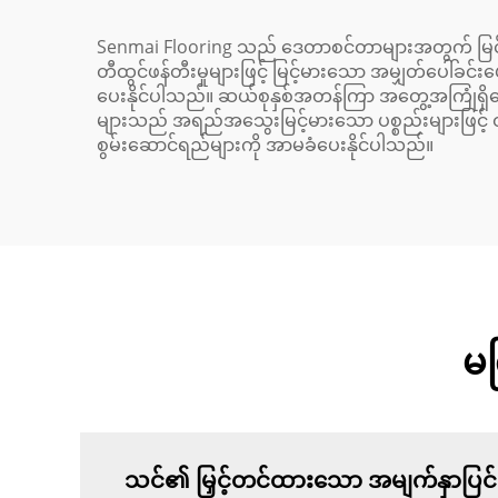
Senmai Flooring သည် ဒေတာစင်တာများအတွက် မြင့်မာ
တီထွင်ဖန်တီးမှုများဖြင့် မြင့်မားသော အမျှတ်ပေါ်
ပေးနိုင်ပါသည်။ ဆယ်စုနှစ်အတန်ကြာ အတွေ့အကြုံရှိသော 
များသည် အရည်အသွေးမြင့်မားသော ပစ္စည်းများဖြင့် 
စွမ်းဆောင်ရည်များကို အာမခံပေးနိုင်ပါသည်။
မက
သင်၏ မြှင့်တင်ထားသော အမျက်နှာပြင်ပ