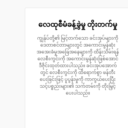
လေထုစီမံခန့်ခွဲမှု တိုးတက်မှု
ကျွန်ုပ်တို့၏ မြင့်တက်သော ခင်းအုပ်များကို
ဒေတာစင်တာများတွင် အကောင်းမွန်ဆုံး
အအေးခံမှုအခြေအနေများကို ထိန်းသိမ်းရန်
လေစီးကွင်းကို အကောင်းမွန်ဆုံးဖြစ်အောင်
ဒီဇိုင်းထုတ်ထားပါသည်။ ခင်းအုပ်အောက်
တွင် လေစီးကွင်းကို ထိရောက်စွာ ဖန်တီး
ပေးခြင်းဖြင့် ပူပွန်းမှုကို ကာကွယ်ပေးပြီး
သင့်ပစ္စည်းများ၏ သက်တမ်းကို တိုးမြှင့်
ပေးပါသည်။