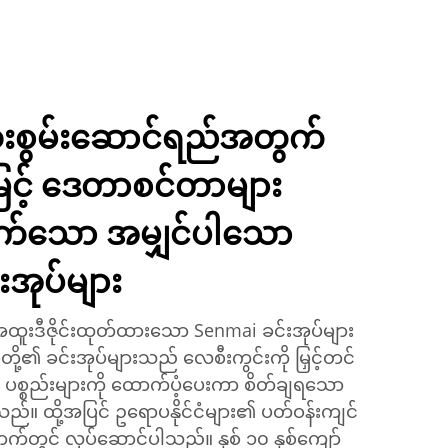
ုံးစွမ်းဆောင်ရည်အတွက်
င့် ဒေတာစင်တာများ
က်သော အမျှင်ပါသော
းအုပ်များ
းဒီဇိုင်းထုတ်ထားသော Senmai ခင်းအုပ်များ
်တို့၏ ခင်းအုပ်များသည် လေစီးကွင်းကို မြှင့်တင်
 ပစ္စည်းများကို ထောက်ပံ့ပေးကာ စိတ်ချရသော
ည်။ ထို့အပြင် ဥရောပနိုင်ငံများ၏ ပတ်ဝန်းကျင်
်နောက်တွင် လုပ်ဆောင်ပါသည်။ နှစ် ၁၀ နှစ်ကျော်