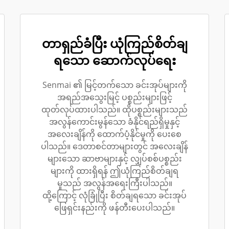
တာရှည်ခံပြီး ယုံကြည်စိတ်ချ
ရသော ဆောက်လုပ်ရေး
Senmai ၏ မြင့်တက်သော ခင်းအုပ်များကို
အရည်အသွေးမြင့် ပစ္စည်းများဖြင့်
ထုတ်လုပ်ထားပါသည်။ ထိုပစ္စည်းများသည်
အလွန်ကောင်းမွန်သော ခံနိုင်ရည်ရှိမှုနှင့်
အလေးချိန်ကို ထောက်ပံ့နိုင်မှုကို ပေးစေ
ပါသည်။ ဒေတာစင်တာများတွင် အလေးချိန်
များသော ဆာဗာများနှင့် လျှပ်စစ်ပစ္စည်း
များကို ထားရှိရန် ဤယုံကြည်စိတ်ချရ
မှုသည် အလွန်အရေးကြီးပါသည်။
ထို့ကြောင့် လုံခြုံပြီး စိတ်ချရသော ခင်းအုပ်
ဖြေရှင်းနည်းကို ဖန်တီးပေးပါသည်။