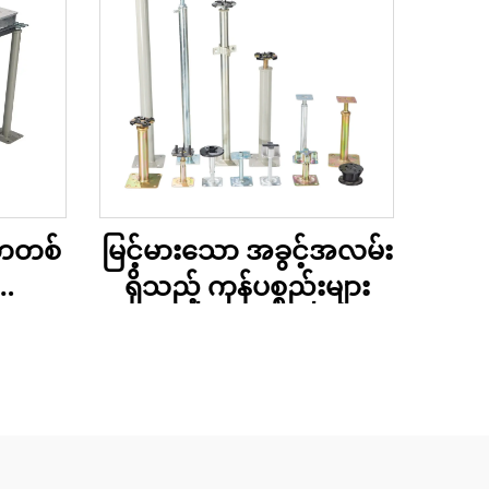
တေတစ်
မြင့်မားသော အခွင့်အလမ်း
းသော
ရှိသည့် ကုန်ပစ္စည်းများ
စက်စ်