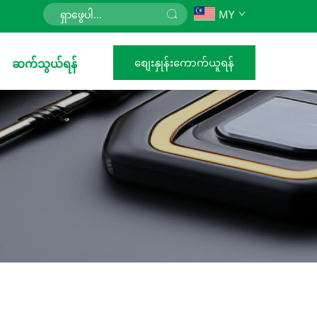
MY
စျေးနှုန်းကောက်ယူရန်
ဆက်သွယ်ရန်