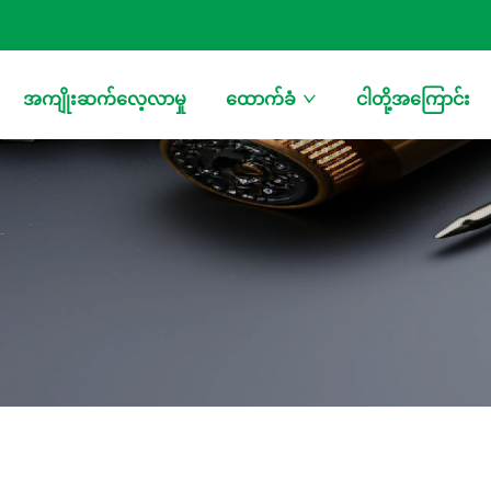
အကျိုးဆက်လေ့လာမှု
ထောက်ခံ
ငါတို့အကြောင်း