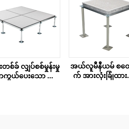
အယ်လူမီနီယမ် စ
စ်ခ် လျှပ်စစ်မှုန်းမှု
က် အားလုံးခြုံထာ
ကာကွယ်ပေးသော သံမ
လေစီးကြောင်း အက်
းလုံးပါသော အက်စ
ပလော့ဖ်
စ် ကုန်းမြေ – PVC
အဆုံးသတ်မှု