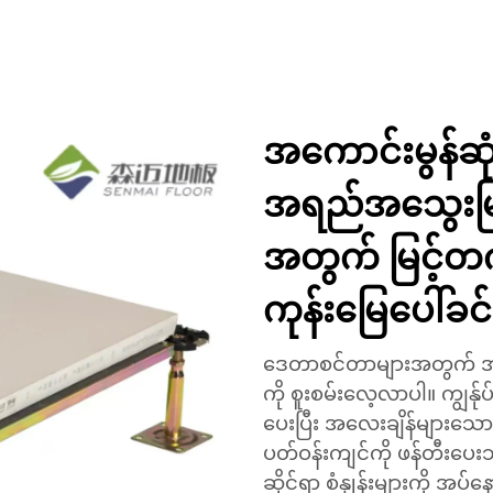
အကောင်းမွန်ဆ
အရည်အသွေးမြ
အတွက် မြင့်တ
ကုန်းမြေပေါ်ခင်
ဒေတာစင်တာများအတွက် အထူ
ကို စူးစမ်းလေ့လာပါ။ ကျွန်ုပ
ပေးပြီး အလေးချိန်များသော
ပတ်ဝန်းကျင်ကို ဖန်တီးပေးသ
ဆိုင်ရာ စံနှုန်းများကို အပ