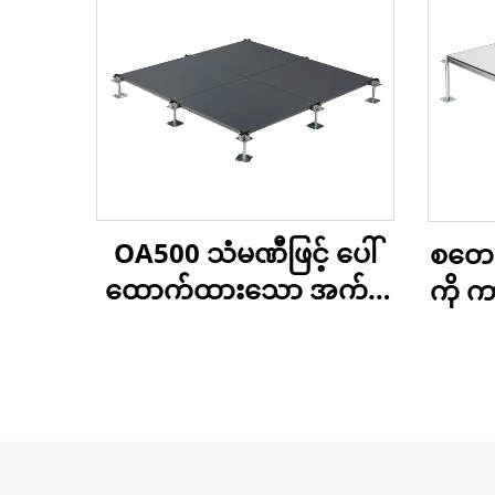
OA500 သံမဏီဖြင့် ပေါ်
စတေးတ
ထောက်ထားသော အက်စ
ကို 
က်စ် ကုန်းမြေ
ဏီအာ
က်