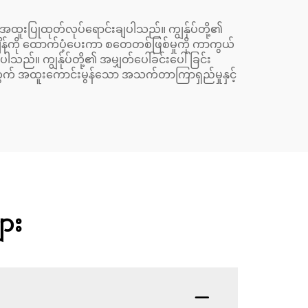
ထူးပြုထုတ်လုပ်ရောင်းချပါသည်။ ကျွန်ုပ်တို့၏
ျိန်ကို ထောက်ပံ့ပေးကာ စတေတစ်ဖြစ်မှုကို ကာကွယ်
ါသည်။ ကျွန်ုပ်တို့၏ အမျှတ်ပေါ်ခင်းပေါ်ခြင်း
တွက် အထူးကောင်းမွန်သော အသက်တာကြာရှည်မှုနှင့်
ား