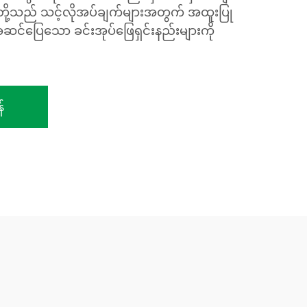
ပ်တို့သည် သင့်လိုအပ်ချက်များအတွက် အထူးပြု
်ပြေသော ခင်းအုပ်ဖြေရှင်းနည်းများကို
်