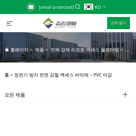
KO
[email protected]
견적 받기
홈페이지
>
제품
>
전체 강재 리프트 액세스 플로어링
>
정전기
홈 >
정전기 방지 전면 강철 액세스 바닥재 – PVC 마감
모든 제품