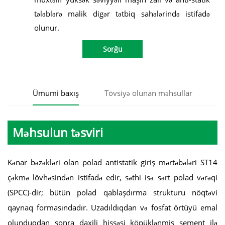
tələblərə malik digər tətbiq sahələrində istifadə
olunur.
Sorğu
Ümumi baxış
Tövsiyə olunan məhsullar
Məhsulun təsviri
Kənar bəzəkləri olan polad antistatik giriş mərtəbələri ST14
çəkmə lövhəsindən istifadə edir, səthi isə sərt polad vərəqi
(SPCC)-dir; bütün polad qablaşdırma strukturu nöqtəvi
qaynaq formasındadır. Uzadıldıqdan və fosfat örtüyü emal
olunduqdan sonra daxili hissəsi köpüklənmiş sement ilə