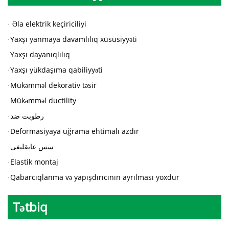
Əla elektrik keçiriciliyi
·
Yaxşı yanmaya davamlılıq xüsusiyyəti
·
Yaxşı dayanıqlılıq
·
Yaxşı yükdaşıma qabiliyyəti
·
Mükəmməl dekorativ təsir
·
Mükəmməl ductility
·
رطوبت ضد
·
Deformasiyaya uğrama ehtimalı azdır
·
سس عایقلیغی
·
Elastik montaj
·
Qabarcıqlanma və yapışdırıcının ayrılması yoxdur
·
Tətbiq