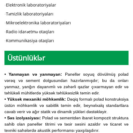
Elektronik laboratoriyalar
·
Təmizlik laboratoriyaları
·
Mikroelektronika laboratoriyaları
·
Radio idarəetmə otaqları
·
Kommunikasiya otaqları
·
Üstünlüklər
• Yanmayan və yanmayan:
Panellər soyuq dövülmüş polad
vərəq və sement dolgusundan hazırlanmışdır; bu da onları
yanmaz, yanğın dayanımlı və zəhərli qazlar çıxarmayan edir və
təhlükəli mühitlərdə yüksək təhlükəsizlik təmin edir.
• Yüksək mexaniki möhkəmlik:
Dəqiq formalı polad konstruksiya
üstün möhkəmlik və sabitlik təmin edir, beynəlxalq standartlara
cavab verir və ağır statik və dinamik yükləri dəstəkləyir.
• Səs izolyasiyası:
Polad və sementdən ibarət kompozit struktura
sahib olan panellər titrimi və təsir səsini azaldır və ticarət və
texniki sahələrdə akustik performansı yaxşılaşdırır.