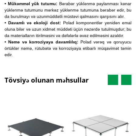
• Mükəmməl yük tutumu:
Bərabər yüklənmə paylanması kənar
yüklənmə tutumunu mərkəz yüklənmə tutumuna bərabər edir, bu
da burulmayı və uzunmüddətli müstəvi qalmasını qarşısını alır.
• Davamlı və ekoloji dost:
Polad komponentlər yenidən emal
oluna bilər və uzun xidmət müddəti üçün nəzərdə tutulmuşdur; bu
da materialların itirilməsini və dəfələrlə əvəz edilməsini azaldır.
• Nəmə və korroziyaya davamlılıq:
Polad vərəq və qoruyucu
örtüklər nəmə, rütubətə və korroziyaya etibarlı müqavimət təmin
edir.
Tövsiyə olunan məhsullar