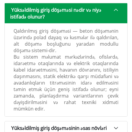
Yüksəldilmiş giriş döşəməsi nədir və niyə
istifadə olunur?
Qaldırılmış giriş döşəməsi — beton döşəmənin
üzərində polad dayaq və kəsmələr ilə qaldırılan,
alt döşəmə boşluğunu yaradan modullu
döşəmə sistemi-dir.
Bu sistem məlumat mərkəzlərində, ofislərdə,
idarəetmə otaqlarında və elektrik otaqlarında
kabel idarəetməsini, havanın dövranını, istiliyin
daşınmasını, statik elektrikə qarşı müdafiəni və
avadanlıqların titrəməsinin idarə edilməsini
təmin etmək üçün geniş istifadə olunur; eyni
zamanda, planlaşdırma variantlarının çevik
dəyişdirilməsini və rahat texniki xidməti
mümkün edir.
Yüksəldilmiş giriş döşəməsinin əsas növləri