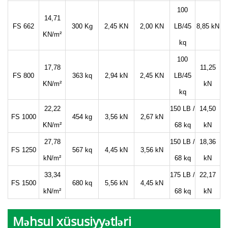
100
14,71
FS 662
300 Kg
2,45 KN
2,00 KN
LB/45
8,85 kN
KN/m²
kq
100
17,78
11,25
FS 800
363 kq
2,94 kN
2,45 KN
LB/45
KN/m²
kN
kq
22,22
150 LB /
14,50
FS 1000
454 kg
3,56 kN
2,67 kN
KN/m²
68 kq
kN
27,78
150 LB /
18,36
FS 1250
567 kq
4,45 kN
3,56 kN
kN/m²
68 kq
kN
33,34
175 LB /
22,17
FS 1500
680 kq
5,56 kN
4,45 kN
kN/m²
68 kq
kN
Məhsul xüsusiyyətləri