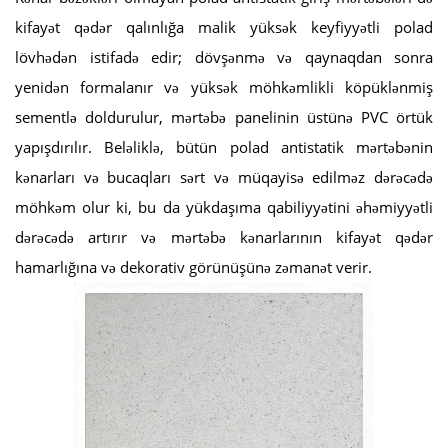
kifayət qədər qalınlığa malik yüksək keyfiyyətli polad
lövhədən istifadə edir; dövşənmə və qaynaqdan sonra
yenidən formalanır və yüksək möhkəmlikli köpüklənmiş
sementlə doldurulur, mərtəbə panelinin üstünə PVC örtük
yapışdırılır. Beləliklə, bütün polad antistatik mərtəbənin
kənarları və bucaqları sərt və müqayisə edilməz dərəcədə
möhkəm olur ki, bu da yükdaşıma qabiliyyətini əhəmiyyətli
dərəcədə artırır və mərtəbə kənarlarının kifayət qədər
hamarlığına və dekorativ görünüşünə zəmanət verir.