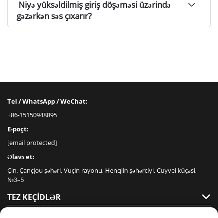
Niyə yüksəldilmiş giriş döşəməsi üzərində
gəzərkən səs çıxarır?
Tel / WhatsApp / WeChat:
+86-15150948895
E-poçt:
[email protected]
Əlavə et:
Çin, Çançjou şəhəri, Vuçin rayonu, Henqlin şəhərciyi, Cuyvei küçəsi,
№3–5
TEZ KEÇIDLƏR