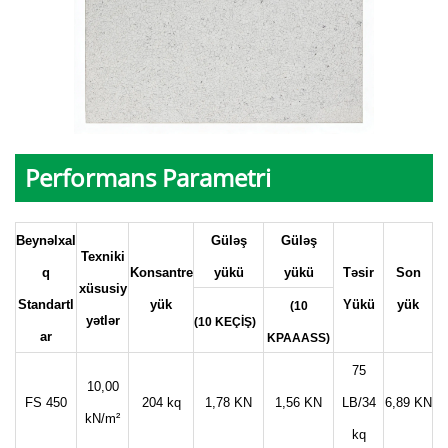
Performans Parametri
Beynəlxal
Güləş
Güləş
Texniki
q
Konsantre
yükü
yükü
Təsir
Son
xüsusiy
Standartl
yük
Yükü
yük
(10
yətlər
(10 KEÇİŞ)
ar
KPAAASS)
75
10,00
FS 450
204 kq
1,78 KN
1,56 KN
LB/34
6,89 KN
kN/m²
kq