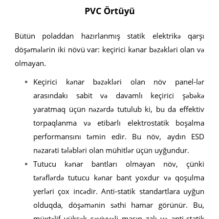
PVC Örtüyü
Bütün poladdan hazırlanmış statik elektrikə qarşı
döşəmələrin iki növü var: keçirici kənar bəzəkləri olan və
olmayan.
Keçirici kənar bəzəkləri olan növ panel-lər
arasındakı sabit və davamlı keçirici şəbəkə
yaratmaq üçün nəzərdə tutulub ki, bu da effektiv
torpaqlanma və etibarlı elektrostatik boşalma
performansını təmin edir. Bu növ, aydın ESD
nəzarəti tələbləri olan mühitlər üçün uyğundur.
Tutucu kənar bantları olmayan növ, çünki
tərəflərdə tutucu kənar bant yoxdur və qoşulma
yerləri çox incədir. Anti-statik standartlara uyğun
olduqda, döşəmənin səthi hamar görünür. Bu,
müxtəlif yüksək səviyyəli maşın zalı və anti-statik