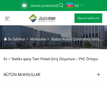
AZ
[email protected]
Qiymət təklifi alın
Ev Səhifəsi
>
Məhsullar
>
Bütün Polad Qaldırılmış Giriş Zəmini
Ev >
Statikə qarşı Tam Polad Giriş Döşəməsi – PVC Örtüyü
BÜTÜN MƏHSULLAR