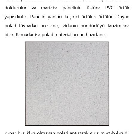
doldurulur və mərtəbə panelinin üstünə PVC örtük
yapışdırılır. Panelin yanları keçirici örtüklə örtülür. Dayaq
polad lövhədən preslənir, vidanın hündürlüyü tənzimlənə
bilər. Kəmərlər isə polad materiallardan hazırlanır.
Kənar bəzəkləri olmayan polad antistatik giriş mərtəbələri də