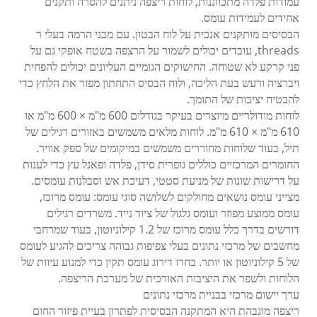
עמודות פלדה מתכווננות, לוחות ריצפה ניתנים להסרה ותקנים
אחידים לעמידות עומס.
הבסיסים מותקנים אנכית על לוח הבטון. עם מבני הרמה בעלי ר
threads, עובדים יכולים לשמור על הרצפה בשטח אופקי גם על
פני קרקע לא שטוחה. החישוקים הגומיים העליונים יכולים להפחית
ויברציה ורעש בעת הליכה, ולוח הבסיס התחתון מפזר את הלחץ כדי
להבטיח יציבות של התומך.
לוחות מודולריים מיוצרים בעיקר בגודלים 600 מ"מ × 600 מ"מ או
610 מ"מ × 610 מ"מ. לוחות מלאים משמשים באזורים רגילים של
תיל, בעוד שלוחות מחוררים משמשים במיקומים של ספק אוויר.
החומרים המרכזיים כוללים גופרית סידן, פלדה ופאנל עץ כדי לענות
על דרישות שונות של מניעת סטטי, דעיכת אש וסבלנות עומסים.
מצייני עומס נושאים מחולקים לשלושה סוגי עומס: עומס מרוכז,
עומס ממוצע מפוזר ועומס גלגול של ציוד נייד. משרדים רגילים
דורשים בדרך כלל עומס מרוכז של 1.2 קילוניוטון, בעוד שמרחבי
מחשבים של מרכזי נתונים בעלי צפיפות גבוהה צריכים להגיע לעומס
של 5 קילוניוטון או יותר. בחרו דירוג עומס תקין כדי למנוע עיוות של
הלוחות ולשפר את היציבות האורכית של מערכת הריצפה.
ערך יישום מרכזי בבניית מרכזי נתונים
ריצפה מוגבהת היא המתקנה הבסיסית לפתרון בעיית פיזור החום