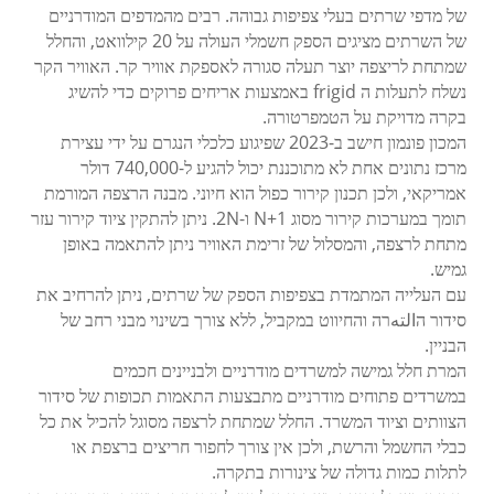
של מדפי שרתים בעלי צפיפות גבוהה. רבים מהמדפים המודרניים
של השרתים מציגים הספק חשמלי העולה על 20 קילוואט, והחלל
שמתחת לריצפה יוצר תעלה סגורה לאספקת אוויר קר. האוויר הקר
נשלח לתעלות ה frigid באמצעות אריחים פרוקים כדי להשיג
בקרה מדויקת על הטמפרטורה.
המכון פונמון חישב ב-2023 שפיגוע כלכלי הנגרם על ידי עצירת
מרכז נתונים אחת לא מתוכננת יכול להגיע ל-740,000 דולר
אמריקאי, ולכן תכנון קירור כפול הוא חיוני. מבנה הרצפה המורמת
תומך במערכות קירור מסוג N+1 ו-2N. ניתן להתקין ציוד קירור עזר
מתחת לרצפה, והמסלול של זרימת האוויר ניתן להתאמה באופן
גמיש.
עם העלייה המתמדת בצפיפות הספק של שרתים, ניתן להרחיב את
סידור הالتهרה והחיווט במקביל, ללא צורך בשינוי מבני רחב של
הבניין.
המרת חלל גמישה למשרדים מודרניים ולבניינים חכמים
במשרדים פתוחים מודרניים מתבצעות התאמות תכופות של סידור
הצוותים וציוד המשרד. החלל שמתחת לרצפה מסוגל להכיל את כל
כבלי החשמל והרשת, ולכן אין צורך לחפור חריצים ברצפת או
לתלות כמות גדולה של צינורות בתקרה.