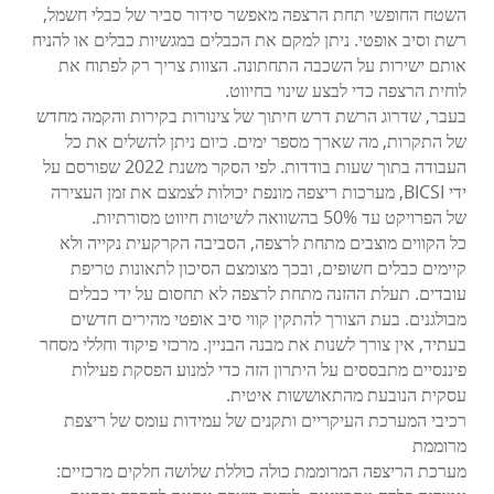
השטח החופשי תחת הרצפה מאפשר סידור סביר של כבלי חשמל,
רשת וסיב אופטי. ניתן למקם את הכבלים במגשיות כבלים או להניח
אותם ישירות על השכבה התחתונה. הצוות צריך רק לפתוח את
לוחית הרצפה כדי לבצע שינוי בחיווט.
בעבר, שדרוג הרשת דרש חיתוך של צינורות בקירות והקמה מחדש
של התקרות, מה שארך מספר ימים. כיום ניתן להשלים את כל
העבודה בתוך שעות בודדות. לפי הסקר משנת 2022 שפורסם על
ידי BICSI, מערכות ריצפה מונפת יכולות לצמצם את זמן העצירה
של הפרויקט עד 50% בהשוואה לשיטות חיווט מסורתיות.
כל הקווים מוצבים מתחת לרצפה, הסביבה הקרקעית נקייה ולא
קיימים כבלים חשופים, ובכך מצומצם הסיכון לתאונות טריפת
עובדים. תעלת ההזנה מתחת לרצפה לא תחסום על ידי כבלים
מבולגנים. בעת הצורך להתקין קווי סיב אופטי מהירים חדשים
בעתיד, אין צורך לשנות את מבנה הבניין. מרכזי פיקוד וחללי מסחר
פיננסיים מתבססים על היתרון הזה כדי למנוע הפסקת פעילות
עסקית הנובעת מהתאוששות איטית.
רכיבי המערכת העיקריים ותקנים של עמידות עומס של ריצפת
מרוממת
מערכת הריצפה המרוממת כולה כוללת שלושה חלקים מרכזיים: