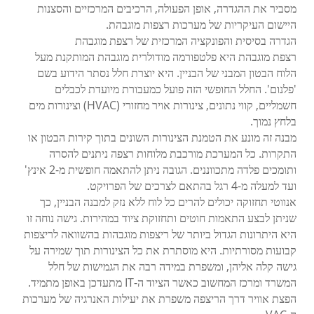
מסביר את ההגדרה, אופן הפעולה, הרכיבים המרכזיים והסצנות
היישום העיקריות של מערכות רצפות מוגבהת.
הגדרה בסיסית והפונקציה המרכזית של רצפת מוגבהת
רצפת מוגבהת היא פלטפורמה מודולרית מוגבהת המותקנת מעל
הלוח הבטון המבני של הבניין. היא יוצרת חלל נסתר הידוע בשם
'פלנום'. החלל החופשי הזה פועל כמעבורת מיועדת לכבלים
חשמליים, קווי נתונים, צינורות אויר מחזורי (HVAC) וצינורות מים
בלחץ נמוך.
מבנה זה מונע את הטמנת הצינורות השונים בתוך קירות הבטון או
התקרות. כל המערכת מורכבת מלוחות רצפה ניתנים להסרה
ותומכים פלדה מתכווננים. הגובה ניתן להתאמה חופשית מ-2 אינץ'
ועד למעלה מ-4 רגל בהתאם לצרכים של הפרויקט.
אנווטי תחזוקה יכולים להרים כל לוח ללא נזק למבנה הבניין, כך
שניתן לבצע התאמות חוטים ותחזוקת ציוד במהירות. גישה נוחה זו
היא היתרונות הגדול ביותר של ריצפות מוגבהות בהשוואה לריצפות
קבועות מסורתיות. היא מוסתרת את כל הצינורות תוך שמירה על
גישה קלה אליהן, ומשפרת במידה רבה את הגמישות של חלל
המשרד ומרכז המחשוב כאשר הציוד ה-IT מתעדכן באופן מתמיד.
הפצת אוויר דרך הריצפה משפרת את יעילות האנרגיה של מערכות