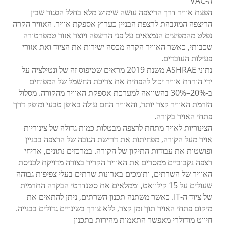
ה-VAC
הפצת אוויר דרך הריצפה עושה שימוש מלא בחלל הסגור שבין
הריצפה המוגבהת לרצפת הבניין כערוץ אספקת אוויר. האוויר הקרה
נפלט מהמפיצים הנמצאים על פני הריצפה ויוצר אזור טמפרטורה
שכבותי, כאשר האוויר הקרה מכסה ישירות את הציוד ואת אזורי
פעילות העובדים.
נתוני ASHRAE משנת 2019 מראים שטיפוס זה של ונטילציה על
ידי הורדת אוויר יכול להפחית את צריכת החשמל של המפוחים
ב-20%–30% בהשוואה למערכת אספקת האוויר מהקורה. מסלול
הזרמת האוויר קצר יותר, והאוויר החם עולה באופן טבעי ומופק דרך
פתחי האויר בקורה.
הצינוריות לאויר מתחת לרצפה מבטלות כמות גדולה של צינוריות
אויר מעל הקורה, מפחיתות את דרישת הגובה של הרצפה בבניין
ופושטות את עבודות התיקון של הקורה. במרכזים נתונים, אריחי
רצפה נקבוביים ממסרים את האוויר הקריר בצורה מדויקת לכניסת
האוויר של השרתים, ותומכים בארונות שרתים בעלי צפיפות גבוהה
שעולים על 15 קילוואט, וממלאים את סטנדרטי הבקרה התרמית
של ציוד ה-IT. כאשר משתנה תכנון השרתים, ניתן להתאים את
מיקום פתחי האויר תוך זמן קצר, ללא צורך בשינויים גדולים בבנייה.
חיווט מודולרי מאפשר התאמות מהירות בתכנון