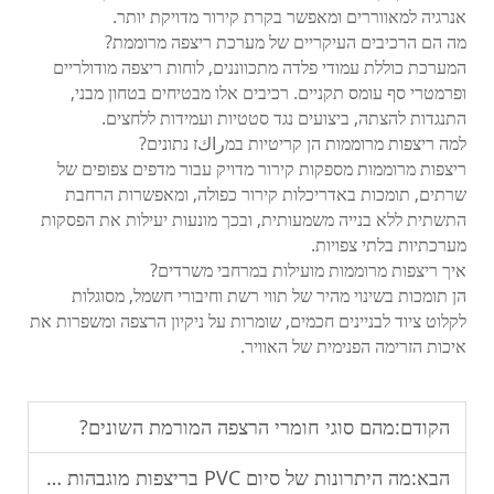
אנרגיה למאווררים ומאפשר בקרת קירור מדויקת יותר.
מה הם הרכיבים העיקריים של מערכת ריצפה מרוממת?
המערכת כוללת עמודי פלדה מתכווננים, לוחות ריצפה מודולריים
ופרמטרי סף עומס תקניים. רכיבים אלו מבטיחים בטחון מבני,
התנגדות להצתה, ביצועים נגד סטטיות ועמידות ללחצים.
למה ריצפות מרוממות הן קריטיות במراكז נתונים?
ריצפות מרוממות מספקות קירור מדויק עבור מדפים צפופים של
שרתים, תומכות באדריכלות קירור כפולה, ומאפשרות הרחבת
התשתית ללא בנייה משמעותית, ובכך מונעות יעילות את הפסקות
מערכתיות בלתי צפויות.
איך ריצפות מרוממות מועילות במרחבי משרדים?
הן תומכות בשינוי מהיר של תווי רשת וחיבורי חשמל, מסוגלות
לקלוט ציוד לבניינים חכמים, שומרות על ניקיון הרצפה ומשפרות את
איכות הזרימה הפנימית של האוויר.
הקודם:
מהם סוגי חומרי הרצפה המורמת השונים?
הבא:
מה היתרונות של סיום PVC בריצפות מוגבהות עם גישה?