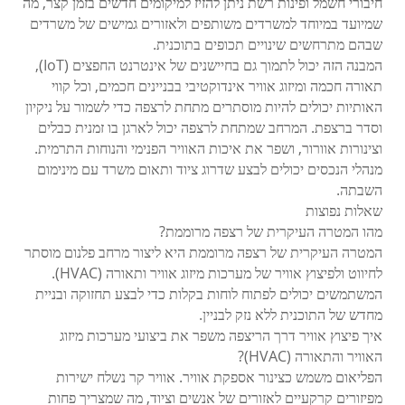
חיבורי חשמל ופינות רשת ניתן להזיז למיקומים חדשים בזמן קצר, מה
שמיועד במיוחד למשרדים משותפים ולאזורים גמישים של משרדים
שבהם מתרחשים שינויים תכופים בתוכנית.
המבנה הזה יכול לתמוך גם בחיישנים של אינטרנט החפצים (IoT),
תאורה חכמה ומיזוג אוויר אינדוקטיבי בבניינים חכמים, וכל קווי
האותיות יכולים להיות מוסתרים מתחת לרצפה כדי לשמור על ניקיון
וסדר ברצפת. המרחב שמתחת לרצפה יכול לארגן בו זמנית כבלים
וצינורות אוורור, ושפר את איכות האוויר הפנימי והנוחות התרמית.
מנהלי הנכסים יכולים לבצע שדרוג ציוד ותאום משרד עם מינימום
השבתה.
שאלות נפוצות
מהו המטרה העיקרית של רצפה מרוממת?
המטרה העיקרית של רצפה מרוממת היא ליצור מרחב פלנום מוסתר
לחיווט ולפיצוץ אוויר של מערכות מיזוג אוויר ותאורה (HVAC).
המשתמשים יכולים לפתוח לוחות בקלות כדי לבצע תחזוקה ובניית
מחדש של התוכנית ללא נזק לבניין.
איך פיצוץ אוויר דרך הריצפה משפר את ביצועי מערכות מיזוג
האוויר והתאורה (HVAC)?
הפליאום משמש כצינור אספקת אוויר. אוויר קר נשלח ישירות
מפיזורים קרקעיים לאזורים של אנשים וציוד, מה שמצריך פחות