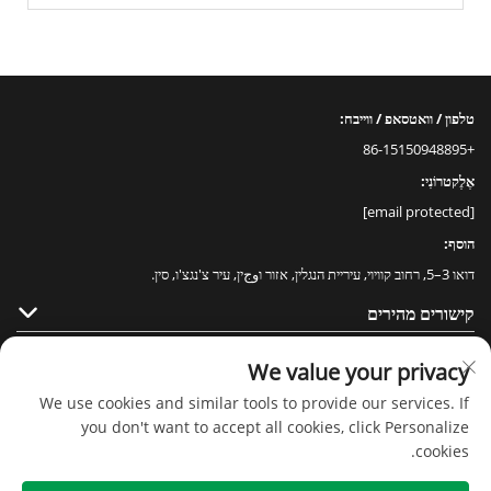
טלפון / וואטסאפ / ווייבח:
+86-15150948895
אֶלֶקטרוֹנִי:
[email protected]
הוסף:
דואו 3–5, רחוב קוויוי, עיריית הנגלין, אזור וوجין, עיר צ'נגצ'ו, סין.
קישורים מהירים
מוצרים
We value your privacy
We use cookies and similar tools to provide our services. If
you don't want to accept all cookies, click Personalize
cookies.