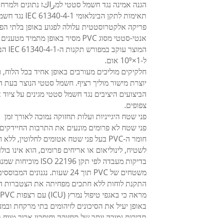
הגנה אמינה נגד חשמל סטטי למراكז נתונים ולמרח
תאימות לתקן הבינלאומי IEC 61340-4-1 נגד חשמל סטטי
פריקה אלקטרוסטטית עלולה לפגוע באופן בלתי הפיך
אנטי-סטטי מסוג PVC מסיר באופן מתמיד מטענים סטטיים ללא צורך בתחזוקה רגילה.
ל-1×10⁹ אום.
חלקיקים מוליכים מעורבים באופן אחיד בכל הלוח, 
יוצרת מישור מוליך רציף. חשמל סטטי הנוצר בעת הל
הביצועים היציבים נגד חשמל סטטי מגינים על ציוד
צפופים.
פני שטח היגייניות ועלות תחזוקה נמוכה לאורך זמן
פני שטח לא פרומים מונעים את התרבות החיידקים
חומר ה-PVC בעל פני שטח אטומים לחלוטין,
לשטיח, לינוליאום או אריחים פרומים, הוא אינו בולע
משטחים של PVC תוך 24 שעות. נגנונים המבוססים על אמוניום רבעוני ובלך מודלד לא יגרמו לנגישה או לכתמים על הרצפה.
באופן יעיל את הסיכונים לזיהומים בתי מרקחת ובמע
תדירות נמוכה יותר של תחזוקה וחיסכון ארוך טווח ב