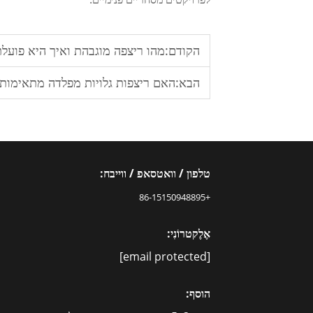
הקודם:
מהו ריצפה מוגבהת ואיך היא פועל
הבא:
האם ריצפות גלויות מפלדה מתאימות 
טלפון / וואטסאפ / ווייבח:
+86-15150948895
אֶלֶקטרוֹנִי:
[email protected]
הוסף: