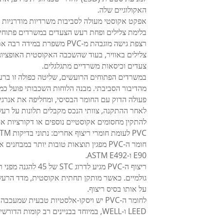
האקולוגיים שלה.
אפקט אקוסטי מעולה לסביבות משרדיות מודרניות
בלימת צלילים ופחת רעש הצעדים במשרדים פתוחים
רצפת גישה מוגבהת מ-PVC מש
צלילים באוויר, בעוד שהשכבה האקוסטית האופציו
צעדים וכיסאות משרדיים מתגלגלים.
במשרדים הפתוחים הרועשים, שליטה כפולה זו ברע
פעולה הדוק עם החומר הבסיסי, ומחליפה את אנרגיי
לאחר ההתקנה, צוותי הנכס מקבלים תלונות על רעש 
להתקין מחסומים אקוסטיים נוספים או דקורציות א
PVC לעומת חומרי ריצוף אחרים: נתוני בדיקות ASTM על בידוד צלילים
E90 ו-ASTM E492.
על אותו בסיס ריצוף.
לחומר ה-PVC יש ויסקו-אלסטיות טבעית ש
LEED ו-WELL, במיוחד בבניינים רב קומות הדורשים הפרדה אקוסטית מחמירה בין הקומות העליונות והתחתונות.