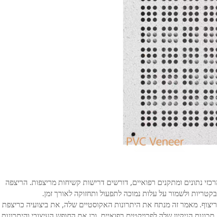
רכזי נתונים ומתקנים רפואיים, דורשים דרישות קשיחות מריצפות. הריצפה
טריות ולשמור על עלות נמוכה לתפעול ותחזוקה לאורך זמן.
ולטת בין כל חומרי הריצוף. מאמר זה מנתח את היתרונות האקוסטיים שלה, את ביצועיה כריצפת
יית מידע, את תכונות הניקיון שלה לפרויקטים רפואיים, וכן את החופש העיצובי והיתרונות