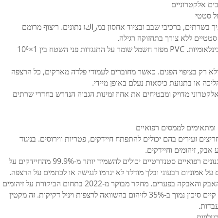
בים אלקטרוניים
 בשרתים, ברכיבי שבב ובציוד אחסון במراكז נתונים. ריצוף מרומם
המוצר עוקב במפורש תקנות ה-IEC 61340-4-1 הבינלאומיות. PVC מפזר חשמל שומר על התנגדות פני השטח בין 1×10⁶
ולא רק בציפוי הפנים. כאשר מחוברים לעמודי פלדה מארקים, כל הרצפה
יכה או בתנועת כיסאות נעלם באופן מיידי.
 אלקטרוני מדויק ומבטיחים את אחוז זמינות הגבוה הנדרש בחדרי שרתים
 ומתאימים לממסים רפואיים
 ללא חריצים זעירים בהם יכולים להתפתח חיידקים, פטריות ווירוסים. בניגוד
 אבק, זיהומים וחיידקים.
בדיקות מעבדה לפי תקן ISO 22196 מוכיחות שמנגנונים רפואיים סטנדרטיים יכולים להשמיד יותר מ-99.9% מהחיידקים על
התקנת לוחות ללא חתכים מפחיתה את הצטברות האבק והאבקה בפערים. מחקר מבוקר מ-2022 בתחום הביקורת על זיהומים
מראה כי באגפי טיפול נמרץ (ICU) עם רצפות PVC קיים סיכון נמוך ב-35% לזיהום בהשוואה לרצפות ויניל דקיקות. זה מקטין
בדות.
עלויות