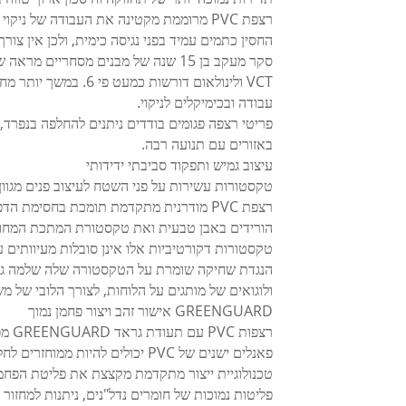
החסין כתמים עמיד בפני נגיסה כימית, ולכן אין צור
עבודה ובכימיקלים לניקוי.
פריטי רצפה פגומים בודדים ניתנים להחלפה בנפרד,
באזורים עם תנועה רבה.
עיצוב גמיש ותפקוד סביבתי ידידותי
טקסטורות עשירות על פני השטח לעיצוב פנים מגוון
רצפת PVC מודרנית מתקדמת תומכת בחסימת
הורידים באבן טבעית ואת טקסטורת המתכת המחו
טקסטורות דקורטיביות אלו אינן סובלות מעיוותים ע
הנגדת שחיקה שומרת על הטקסטורה שלה שלמה גם 
ולוגואים של מותגים על הלוחות, לצורך הלובי של 
GREENGUARD אישור זהב ויצור פחמן נמוך
רצפות PVC עם תעודת גראד GREENGUARD מפרישות מעט מאוד גזים נדלחים של VOC כדי לשמור על אוויר פנים טרי.
פאנלים ישנים של PVC יכולים להי
טכנולוגיית ייצור מתקדמת מקצצת את פליטת הפחמן המובנית ב-40% לעומת PL