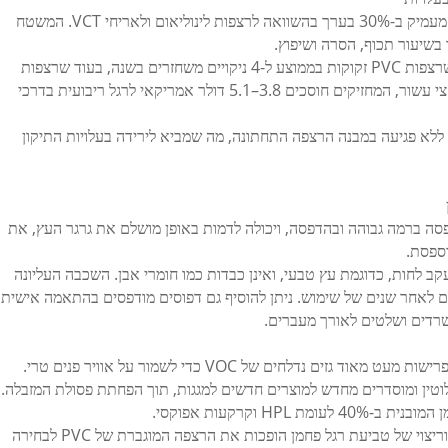
רצפת PVC מרוממת מקטינה את העבודה של ניקוי מעמיק ב-30% בערך בהשוואה לרצפות לינוליאום ולאריחי VCT. המשטח
ך בשיעור תכוף, הסרה ושיפוץ.
סקר מעקב בן 15 שנה של מבנים מסחריים מראה שרצפות PVC זקוקות בממוצע ל-4 ניקויים משחזרים בשנה, בעוד שרצפות
VCT ולינולאום דורשות כמעט פי 6. במשך יותר מחצי עשור, המחזיקים חוסכים 3.8–5.1 דולר אמריקאי לרגל ריבועית בדרכי
 ללא פגיעה במבנה הרצפה התחתונה, מה שמביא לירידה בעלויות התיקון
 הדפסה ברמה גבוהה ובהדפסה, ויכולה לדמות באופן מושלם את גרגר העץ, את
ספסת.
קב לחות, כדוגמת עץ טבעי, ואינן כבדות כמו חומרי אבן. השכבה העליונה
לאחר שנים של שימוש. ניתן להוסיף גם דפוסים מודפסים בהתאמה אישית
משרדים ושלטים לאורך מעברים.
ות ממוחזרים לחלוטין ומוסדרים מחדש למוצרים חדשים למגגות, תוך הפחתת פסולת המזבלה.
H וקרקעות אפוקסי.
פליטות נמוכות של חומרים נדל"נים, ניתנות למחזור וריצוי של טביעת רגל פחמן הופכות את הרצפה המוגברת של PVC לבחירה