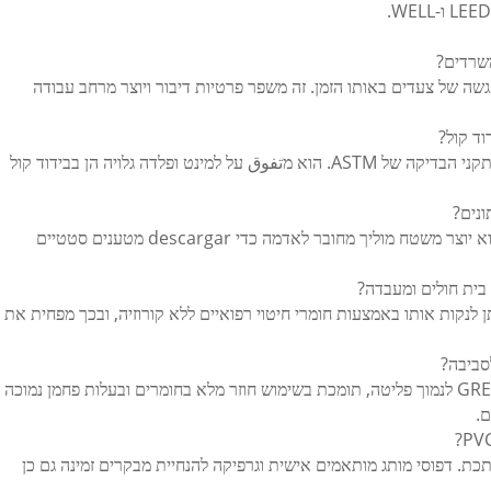
 ההפגשה של צעדים באותו הזמן. זה משפר פרטיות דיבור ויוצר מרחב עבודה
PVC מקבל דירוגים גבוהים יותר של STC ו-IIC לפי תקני הבדיקה של ASTM. הוא מتفوق על למינט ופלדה גלויה הן בבידוד קול
PVC מוליך הומוגני עומד בתקן IEC 61340-4-1. הוא יוצר משטח מוליך מחובר לאדמה כדי descargar מטענים סטטיים
 לנקות אותו באמצעות חומרי חיטוי רפואיים ללא קורוזיה, ובכך מפחית את
היא עברה את תעודת האישור GREENGUARD Gold לנמוך פליטה, תומכת בשימוש חוזר מלא בחומרים ובעלות פחמן נמוכה
ם.
ת. דפוסי מותג מותאמים אישית וגרפיקה להנחיית מבקרים זמינה גם כן