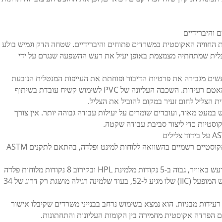
 והיברידיים
פרת במידה רבה את החוויה האקוסטית במשרדים פתוחים והיברידיים. שטחה הדק וגמיש בולע
נלית שמתחתיה מצמצמת באופן יעיל את רעש ההשפעה שנגרם על ידי
שים מגבירה את פרטיות הדיבור ופוחתת את העייפות המנטלית הנובעת
מהדיבור הסביבתי. מבנה הלוחות השכבותי פועל כמאטם רעידות. השכבה העליונה של PVC לשימוש קשיח עובדת בשיתוף
ת הצליל לחום זעיר במקום להוביל את הצליל.
במעט מאוד, ועובדים שומרים על יעילות עבודה גבוהה יותר. אין צורך
קוסטיות כדי ליצור סביבת עבודה שקטה.
חומר ה-PVC מפגין תוצאות טובות יותר במבחנים אקוסטיים רשמיים בהשוואה ללוחות למינט ופלדה, בהתאם לתקנים ASTM
ריצוף ה-PVC מגיע לדרוג STC של 45 להגנה מפני רעש באוויר, גבוה ב-5 נקודות מלמינת HPL ובקירוב 8 נקודות מלוחות פלדה
גולמיים. כאשר מותקן תחתית אקוסטית, מדד הרעש המופעל (IIC) שלו מגיע ל-52, בעוד שלמינה רגילה מושגת רק דרוג של 34
מעכבה רעידות מבניות. הוא נמצא בשימוש נרחב בבנייני משרדים שקיבלו אישור