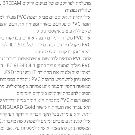
מושלמת לפרויקטים של בניינים ירוקים LEED, BREEAM ו-WELL.
שאלות נפוצות
אילו יתרונות אקוסטיים מביא רצפת PVC מעלה למשרדים?
חומר PVC סופג רעש באוויר ומפחית את רעש
שקט ללא עיצוב אקוסטי נוסף.
איך PVC משווה חומרים רצפה אחרים בבדיקות בידוד קול?
באוויר והן בבקרת רעש מפגיעה.
למה PVC מתאים לדרישות אנטיסטטיות במרכזי נתונים?
באופן יציב ולגנות את החומרה IT מפני נזקי ESD.
האם ניתן להשתמש ברצפת PVC מוגבהת בסביבות בית חולים ומעבדה?
המשטח החסין והסגור מונע צמיחה בקטריאלית. ניתן
הסיכון להעברת זיהומים באזורים היגייניים.
האם רצפת PVC מוגבהת היא חומר בנייה ידידותי לסביבה?
יותר. היא עומדת בכל תקני הבנייה הירוקה העיקריי
אילו סגנונות עיצוביים זמינים לרצפת גישה מוגבהת PVC?
המשטח ניתן להתאמה אישית למסגרות עץ, אבן ומתכ
לפרויקטים מסחריים פנימיים.