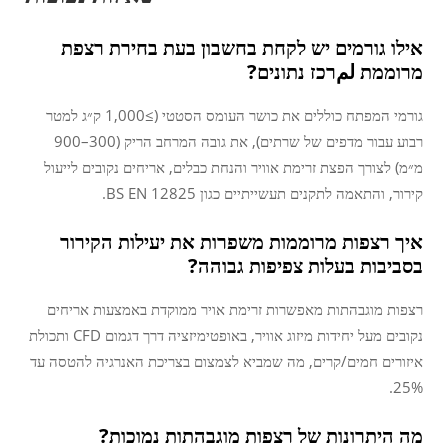
אילו גורמים יש לקחת בחשבון בעת בחירת רצפת
מרוממת لمרכז נתונים?
גורמי המפתח כוללים את כושר העומס הסטטי (≥1,000 ק״ג למטר
רבוע עבור מדפים של שרתים), את גובה המרחב הריק (300–900
מ״מ) לצורך הפצת זרימת אוויר והנחת כבלים, אריחים נקובים לייעול
קירור, והתאמה לתקנים תעשייתיים כגון BS EN 12825.
איך רצפות מרוממות משפרות את יעילות הקירור
בסביבות בעלות צפיפות גבוהה?
רצפות מוגבהתות מאפשרות זרימת אויר ממוקדת באמצעות אריחים
נקובים מעל יחידות מיזוג אוויר, באופטימיזציה דרך דגמום CFD ותכולת
איזורים חמים/קרים, מה שמביא לצמצום בצריכת האנרגיה להטסה עד
25%.
מה היתרונות של רצפות מוגבהתות נמוכות?