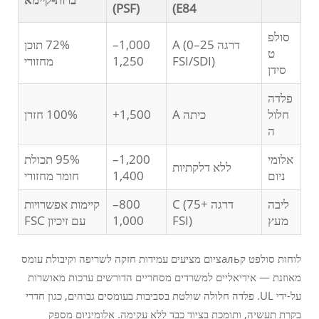
(PSF)
E84)
סולפ
דרגה A (0–25
1,000–
72% תוכן
ט
FSI/SDI)
1,250
מחזורי
סידן
פלדה
חלול
כיתה A
1,500+
100% חזרן
ה
אלומי
1,200–
95% תכולת
ללא דלקתיות
ניום
1,400
חומר מחזורי
ליבה
דרגה C (75+
800–
קיימות אפשרויות
מעץ
FSI)
1,000
עם זיכיון FSC
לוחות סולפט קальציום מציעים עמידות חזקה לשריפה וקיבולת עומס
מאוזנת — אידיאליים למשרדים מסחריים הדורשים ערכות מאושרות
על-ידי UL. פלדה חלולה שולטת בסביבות בעומסים גבוהים, כגון חדרי
בקרת תעשיה, ותומכת בציוד כבד ללא עקימה. אלומיניום מספק