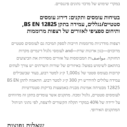
במקרי שימוש של מרכזי נתונים פיננסיים.
בטיחות עומסים ותקנים: דירוג עומסים
סטטיים/נגללים, עמידה בתקן BS EN 12825,
ותיחום ספציפי לאזורים של רצפות מרוממות
רצפות מודרניות מרוממות חייבות לספק תמיכה גם לעומסים סטטיים
מרוכזים—כגון ארונות שרת—and לעומסי גלגול דינמיים מקרות
תחזוקה. مواصفות המבוססות על אזורים מסדרות את הביצועים
בהתאם לשימוש בפועל: באיזורים של שורות השרתים יש צורך לעתים
קרובות בעומס סטטי של ≥1,000 ק״ג למטר רבוע, בעוד שבשבילים
עמידה עלולים להידרש רק 300 ק״ג למטר רבוע. התאמה לתקן BS EN
12825 מבטיחה אמינות מבנית באמצעות בדיקות סטנדרטיות
לעומסים סטטיים, גלגול ומכה. מתקנים אשר עומדים בתקן זה מדווחים
על ירידה של 40% במקרי תקלה הקשורים לרצפה, לפי נתוני הניהול
המתקנים האירופי.
שאלות נפוצות