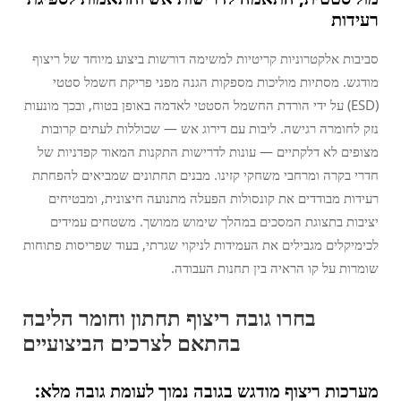
רעידות
סביבות אלקטרוניות קריטיות למשימה דורשות ביצוע מיוחד של ריצוף
מודגש. מסתיות מוליכות מספקות הגנה מפני פריקת חשמל סטטי
(ESD) על ידי הורדת החשמל הסטטי לאדמה באופן בטוח, ובכך מונעות
נזק לחומרה רגישה. ליבות עם דירוג אש — שכוללות לעתים קרובות
מצופים לא דלקתיים — עונות לדרישות התקנות המאוד קפדניות של
חדרי בקרה ומרחבי משחקי קזינו. מבנים תחתונים שמביאים להפחתת
רעידות מבודדים את קונסולות הפעלה מתנועה חיצונית, ומבטיחים
יציבות בתצוגת המסכים במהלך שימוש ממושך. משטחים עמידים
לכימיקלים מגבילים את העמידות לניקוי שגרתי, בעוד שפריסות פתוחות
שומרות על קו הראיה בין תחנות העבודה.
בחרו גובה ריצוף תחתון וחומר הליבה
בהתאם לצרכים הביצועיים
מערכות ריצוף מודגש בגובה נמוך לעומת גובה מלא: