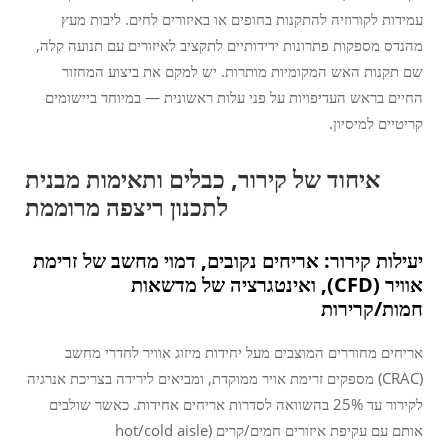
עמידות לקורוזיה להתקנות בחופים או באיזורים לחים. ליבות מעץ
מהנדס מספקות פתרונות ידידותיים לתקציב לאיזורים עם תנועה קלה,
שם תקנות האש המקומיות מותרות. יש למקם את ביצוע המחזור
החיים בראש העדיפויות על פני עלות ראשונית — במיוחד ביישומים
קריטיים למיסיון.
איחוד של קירור, כבלים ותאימות מבנית
לתכנון ריצפה מרוממת
יעילות קירור: אריחים נקובים, דמוי מחשב של זרימת
אוויר (CFD), ואינטגרציה של מדשאות
חמות/קרירות
אריחים מחוררים המוצבים מעל יחידות מיזוג אוויר לחדרי מחשב
(CRAC) מספקים זרימת אויר ממוקדת, ומביאים לירידה בצריכת אנרגיה
לקירור עד 25% בהשוואה לסדרות אריחים אחידות. כאשר שולבים
אותם עם עקיפת איזורים חמים/קרים (hot/cold aisle