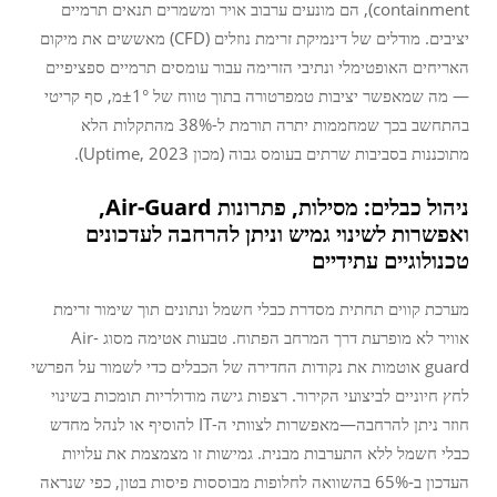
containment), הם מונעים ערבוב אויר ומשמרים תנאים תרמיים
יציבים. מודלים של דינמיקת זרימת נוזלים (CFD) מאששים את מיקום
האריחים האופטימלי ונתיבי הזרימה עבור עומסים תרמיים ספציפיים
— מה שמאפשר יציבות טמפרטורה בתוך טווח של ±1°מ, סף קריטי
בהתחשב בכך שמחממות יתרה תורמת ל-38% מהתקלות הלא
מתוכננות בסביבות שרתים בעומס גבוה (מכון Uptime, 2023).
ניהול כבלים: מסילות, פתרונות Air-Guard,
ואפשרות לשינוי גמיש וניתן להרחבה לעדכונים
טכנולוגיים עתידיים
מערכת קווים תחתית מסדרת כבלי חשמל ונתונים תוך שימור זרימת
אוויר לא מופרעת דרך המרחב הפתוח. טבעות אטימה מסוג Air-
guard אוטמות את נקודות החדירה של הכבלים כדי לשמור על הפרשי
לחץ חיוניים לביצועי הקירור. רצפות גישה מודולריות תומכות בשינוי
חוזר ניתן להרחבה—מאפשרות לצוותי ה-IT להוסיף או לנהל מחדש
כבלי חשמל ללא התערבות מבנית. גמישות זו מצמצמת את עלויות
העדכון ב-65% בהשוואה לחלופות מבוססות פיסות בטון, כפי שנראה