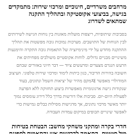
מרחבים משרדיים, חינוכיים ומרכזי שירות: מתמקדים
בגישה, בביצועי אקוסטיקה ובתהליך התקנה
שמתאים לשדרוג
בסביבות שיתופיות, ריצפות מועלות מאזנות בין נוחות הגישה לשירותים
לבין הנוחות של התושבים. מערכות נמוכות גובה מפשטות את תהליך
ההתקנה מחדש על ידי מינימיזציה של התאמות גובה התקרה והימנעות
משינויים מבניים גדולים. לוחות אקוסטיים משולבים מפחיתים את
הרעש הנגרם מצעדים ומרעשים ציוד — דבר חיוני באזורים שבהם
חשובה בהירות הדיבור, כגון כיתות לימוד ומרכזי שירות טלפוני. העיצוב
המודולרי מאפשר 재מקם מהיר של יציאות חשמל ונתונים, בעוד
שנקודות גישה ארגונומיות מאפשרות ביצוע תחזוקה ללא הפרעה
לפעולת היום-יום. סביבות אלו דורשות בדרך כלל דירוג עומסים נמוך
יותר מאשר מרכזי נתונים, אך מדגישות מסילות כבלים גמישות כדי
לאפשר שינויים תכופים במיקום עמדות העבודה.
חדרי בקרה ומתקני משחקי מחשב: הבטחת בטיחות
מול סטטית, התאמה לדרישות אש והתאמות לספיגת