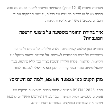
מערכות נמוכות (6–12 אינץ') מתאימות במיוחד לרענון מבנים עם גובה
תקרה מוגבל או צרכים מועטים של כבלים, ופישוט ההתקנה ונתיבי
הכבלים בסביבות משרדים או כיתות לימוד.
איך בחירת החומר משפיעה על ביצועי הרצפה
המוגבהת?
חומרים כגון סולפט קальציום, פלדה חלולה, אלומיניום וליבה עץ
משפיעים על דירוג ההתנגדות לשריפה, על היכולת לשאת משקל ועל
הקיימות. לדוגמה, פלדה חלולה תומכת בציוד כבד ללא עקימה, בעוד
שהאלומיניום עמיד בפני קורוזיה, ולכן הוא אידיאלי לסביבות לחות.
מהן תקנים כגון BS EN 12825, ולמה הם חשובים?
התקן BS EN 12825 מבטיח אמינות מבנית באמצעות בדיקות של
עומסים סטטיים, גלגול ותנופה, ובכך מפחית אירועים הקשורים לרצפה
ושופר את הבטיחות במתקנים מסחריים ותעשייתיים.