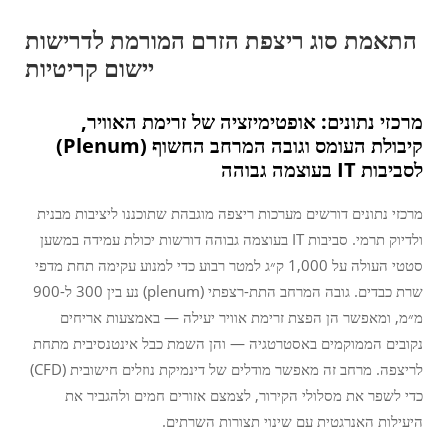
התאמת סוג ריצפת הזרם המורמת לדרישות
יישום קריטיות
מרכזי נתונים: אופטימיזציה של זרימת האוויר,
קיבולת העומס וגובה המרחב החשוף (Plenum)
לסביבות IT בעוצמה גבוהה
מרכזי נתונים דורשים מערכות ריצפה מוגבהת שתוכננו ליציבות מבנית
ולדיוק תרמי. סביבות IT בעוצמה גבוהה דורשות יכולת עמידה במשען
סטטי העולה על 1,000 ק״ג למטר רבוע כדי למנוע עקימה תחת מדפי
שרת כבדים. גובה המרחב התת-רצפתי (plenum) נע בין 300 ל-900
מ״מ, ומאפשר הן הפצת זרימת אוויר יעילה — באמצעות אריחים
נקובים הממוקמים באסטרטגיה — והן השמת כבל אינטנסיבית מתחת
לריצפה. מרחב זה מאפשר מודלים של דינמיקת נוזלים חישובית (CFD)
כדי לשפר את מסלולי הקירור, לצמצם אזורים חמים ולהגביר את
היעילות האנרגטית עם שינוי תצורות השרתים.