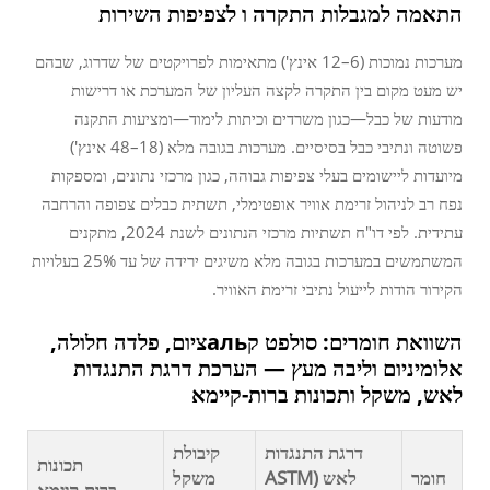
התאמה למגבלות התקרה ו לצפיפות השירות
מערכות נמוכות (6–12 אינץ') מתאימות לפרויקטים של שדרוג, שבהם
יש מעט מקום בין התקרה לקצה העליון של המערכת או דרישות
מודעות של כבל—כגון משרדים וכיתות לימוד—ומציעות התקנה
פשוטה ונתיבי כבל בסיסיים. מערכות בגובה מלא (18–48 אינץ')
מיועדות ליישומים בעלי צפיפות גבוהה, כגון מרכזי נתונים, ומספקות
נפח רב לניהול זרימת אוויר אופטימלי, תשתית כבלים צפופה והרחבה
עתידית. לפי דו"ח תשתיות מרכזי הנתונים לשנת 2024, מתקנים
המשתמשים במערכות בגובה מלא משיגים ירידה של עד 25% בעלויות
הקירור הודות לייעול נתיבי זרימת האוויר.
השוואת חומרים: סולפט קальציום, פלדה חלולה,
אלומיניום וליבה מעץ — הערכת דרגת התנגדות
לאש, משקל ותכונות ברות-קיימא
דרגת התנגדות
קיבולת
תכונות
חומר
לאש (ASTM
משקל
ברות-קיימא