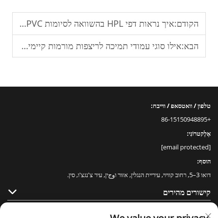
הקודם:
איך נראות דפי HPL בהשוואה לסיומות PVC או קרמיקה?
הבא:
אילו סוגי עמודי תמיכה לריצפות מורמות קיימים?
טלפון / וואטסאפ / ווייבח:
+86-15150948895
אֶלֶקטרוֹנִי:
[email protected]
הוסף:
דואו 3–5, רחוב קוויוי, עיריית הנגלין, אזור וوجין, עיר צ'נגצ'ו, סין.
קישורים מהירים
מוצרים