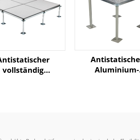
Antistatische
Antistatischer
Aluminium-
vollständig
Hochboden m
stahlbasierter
Luftstromfunkt
hbau-Bodenbelag
PVC-Oberfläche