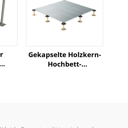
r
Gekapselte Holzkern-
Hochbett-
it
Bodenkonstruktion
ion