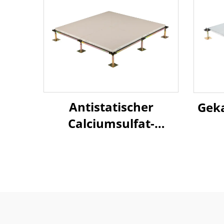
Antistatischer
Geka
Calciumsulfat-
Hochbau-Bodenbelag
Bod
– Keramik-Oberfläche