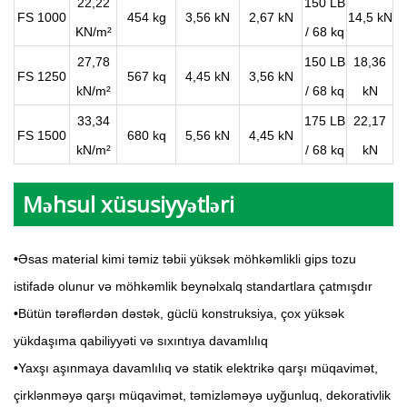
22,22
150 LB
FS 1000
454 kg
3,56 kN
2,67 kN
14,5 kN
KN/m²
/ 68 kq
27,78
150 LB
18,36
FS 1250
567 kq
4,45 kN
3,56 kN
kN/m²
/ 68 kq
kN
33,34
175 LB
22,17
FS 1500
680 kq
5,56 kN
4,45 kN
kN/m²
/ 68 kq
kN
Məhsul xüsusiyyətləri
•
Əsas material kimi təmiz təbii yüksək möhkəmlikli gips tozu
istifadə olunur və möhkəmlik beynəlxalq standartlara çatmışdır
•
Bütün tərəflərdən dəstək, güclü konstruksiya, çox yüksək
yükdaşıma qabiliyyəti və sıxıntıya davamlılıq
•
Yaxşı aşınmaya davamlılıq və statik elektrikə qarşı müqavimət,
çirklənməyə qarşı müqavimət, təmizləməyə uyğunluq, dekorativlik