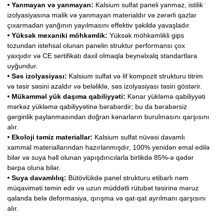
• Yanmayan və yanmayan:
Kalsium sulfat paneli yanmaz, istilik
izolyasiyasına malik və yanmayan materialdır və zərərli qazlar
çıxarmadan yanğının yayılmasını effektiv şəkildə yavaşladır.
• Yüksək mexaniki möhkəmlik:
Yüksək möhkəmlikli gips
tozundan istehsal olunan panelin struktur performansı çox
yaxşıdır və CE sertifikatı daxil olmaqla beynəlxalq standartlara
uyğundur.
• Səs izolyasiyası:
Kalsium sulfat və lif kompozit strukturu titrim
və təsir səsini azaldır və beləliklə, səs izolyasiyası təsiri göstərir.
• Mükəmməl yük daşıma qabiliyyəti:
Kənar yükləmə qabiliyyəti
mərkəz yükləmə qabiliyyətinə bərabərdir; bu da bərabərsiz
gərginlik paylanmasından doğran kənarların burulmasını qarşısını
alır.
• Ekoloji təmiz materiallar:
Kalsium sulfat nüvəsi davamlı
xammal materiallarından hazırlanmışdır, 100% yenidən emal edilə
bilər və suya həll olunan yapışdırıcılarla birlikdə 85%-ə qədər
bərpa oluna bilər.
• Suya davamlılıq:
Bütövlükdə panel strukturu etibarlı nəm
müqaviməti təmin edir və uzun müddətli rütubət təsirinə məruz
qalanda belə deformasiya, qırışma və qat-qat ayrılmanı qarşısını
alır.