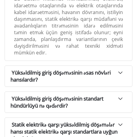
idarəetmə otaqlarında və elektrik otaqlarında
kabel idarəetməsini, havanın dövranını, istiliyin
daşınmasını, statik elektrikə qarşı müdafiəni və
avadanlıqların titrəməsinin idarə edilməsini
təmin etmək üçün geniş istifadə olunur; eyni
zamanda, planlaşdırma variantlarının çevik
dəyişdirilməsini və rahat texniki xidməti
mümkün edir.
Yüksəldilmiş giriş döşəməsinin əsas növləri
hansılardır?
Yüksəldilmiş giriş döşəməsinin standart
hündürlüyü nə qədərdir?
Statik elektrikə qarşı yüksəldilmiş döşəmələr
hansı statik elektrikə qarşı standartlara uyğun