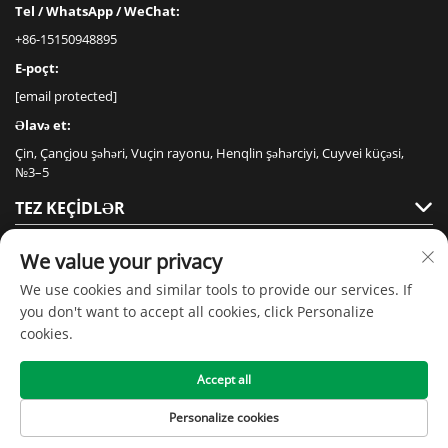
Tel / WhatsApp / WeChat:
+86-15150948895
E-poçt:
[email protected]
Əlavə et:
Çin, Çançjou şəhəri, Vuçin rayonu, Henqlin şəhərciyi, Cuyvei küçəsi,
№3–5
TEZ KEÇIDLƏR
MƏHSULLAR
We value your privacy
We use cookies and similar tools to provide our services. If
you don't want to accept all cookies, click Personalize
cookies.
Accept all
Müəllif hüquqları © 2020-ci il, Jiangsu Senmai Floor Technology Co., Ltd -
Gizlilik siyasəti
Personalize cookies