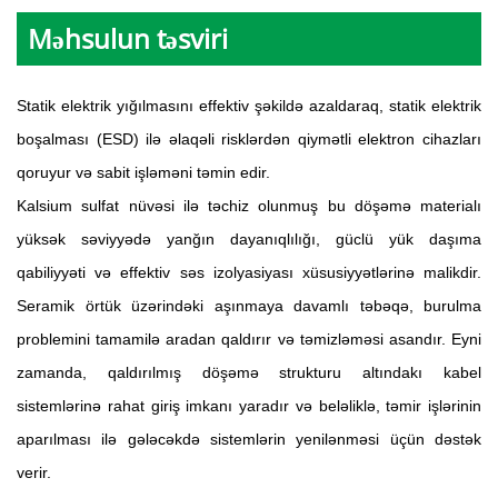
Məhsulun təsviri
Statik elektrik yığılmasını effektiv şəkildə azaldaraq, statik elektrik
boşalması (ESD) ilə əlaqəli risklərdən qiymətli elektron cihazları
qoruyur və sabit işləməni təmin edir.
Kalsium sulfat nüvəsi ilə təchiz olunmuş bu döşəmə materialı
yüksək səviyyədə yanğın dayanıqlılığı, güclü yük daşıma
qabiliyyəti və effektiv səs izolyasiyası xüsusiyyətlərinə malikdir.
Seramik örtük üzərindəki aşınmaya davamlı təbəqə, burulma
problemini tamamilə aradan qaldırır və təmizləməsi asandır. Eyni
zamanda, qaldırılmış döşəmə strukturu altındakı kabel
sistemlərinə rahat giriş imkanı yaradır və beləliklə, təmir işlərinin
aparılması ilə gələcəkdə sistemlərin yenilənməsi üçün dəstək
verir.