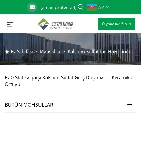
AZ
[email protected]
Qiymət təklifi alın
Ev Səhifəsi
>
Məhsullar
>
Kalsium Sulfatdan Hazırlanmış Qaldırılmış Giriş Zəmini
Ev >
Statikə qarşı Kalsium Sulfat Giriş Döşəməsi – Keramika
Örtüyü
BÜTÜN MƏHSULLAR