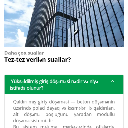
Daha çox suallar
Tez-tez verilən suallar?
Yüksəldilmiş giriş döşəməsi nədir və niyə
istifadə olunur?
Qaldırılmış giriş döşəməsi — beton döşəmənin
üzərində polad dayaq və kəsmələr ilə qaldırılan,
alt döşəmə boşluğunu yaradan modullu
döşəmə sistemi-dir.
Bu sistem məlumat mərkəzlərində, ofislərdə,