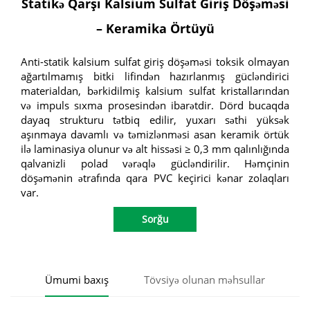
Statikə Qarşı Kalsium Sulfat Giriş Döşəməsi
– Keramika Örtüyü
Anti-statik kalsium sulfat giriş döşəməsi toksik olmayan
ağartılmamış bitki lifindən hazırlanmış gücləndirici
materialdan, bərkidilmiş kalsium sulfat kristallarından
və impuls sıxma prosesindən ibarətdir. Dörd bucaqda
dayaq strukturu tətbiq edilir, yuxarı səthi yüksək
aşınmaya davamlı və təmizlənməsi asan keramik örtük
ilə laminasiya olunur və alt hissəsi ≥ 0,3 mm qalınlığında
qalvanizli polad vərəqlə gücləndirilir. Həmçinin
döşəmənin ətrafında qara PVC keçirici kənar zolaqları
var.
Sorğu
Ümumi baxış
Tövsiyə olunan məhsullar