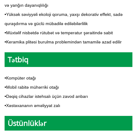
və yanğın dayanıqlılığı
•
Yüksək səviyyəli ekoloji qoruma, yaxşı dekorativ effekt, sadə
quraşdırma və güclü mübadilə ediləbilərlilik
•
Müxtəlif nisbətdə rütubət və temperatur şəraitində sabit
•
Keramika plitəsi burulma problemindən tamamilə azad edilir
Tətbiq
•
Kompüter otağı
•
Mobil rabitə mühərriki otağı
•
Dəqiq cihazlar istehsalı üçün zavod anbarı
•
Xəstəxananın əməliyyat zalı
Üstünlüklər