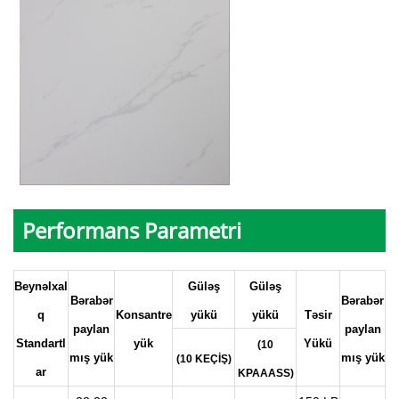
Performans Parametri
Beynəlxal
Güləş
Güləş
Bərabər
Bərabər
q
Konsantre
yükü
yükü
Təsir
paylan
paylan
Standartl
yük
Yükü
(10
mış yük
mış yük
(10 KEÇİŞ)
ar
KPAAASS)