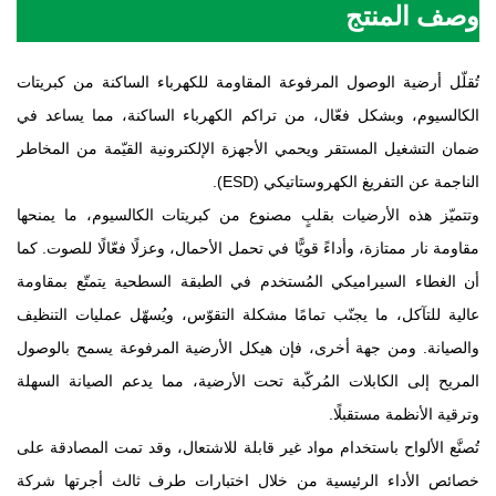
وصف المنتج
تُقلّل أرضية الوصول المرفوعة المقاومة للكهرباء الساكنة من كبريتات
الكالسيوم، وبشكل فعّال، من تراكم الكهرباء الساكنة، مما يساعد في
ضمان التشغيل المستقر ويحمي الأجهزة الإلكترونية القيّمة من المخاطر
الناجمة عن التفريغ الكهروستاتيكي (ESD).
وتتميّز هذه الأرضيات بقلبٍ مصنوع من كبريتات الكالسيوم، ما يمنحها
مقاومة نار ممتازة، وأداءً قويًّا في تحمل الأحمال، وعزلًا فعّالًا للصوت. كما
أن الغطاء السيراميكي المُستخدم في الطبقة السطحية يتمتّع بمقاومة
عالية للتآكل، ما يجنّب تمامًا مشكلة التقوّس، ويُسهّل عمليات التنظيف
والصيانة. ومن جهة أخرى، فإن هيكل الأرضية المرفوعة يسمح بالوصول
المريح إلى الكابلات المُركّبة تحت الأرضية، مما يدعم الصيانة السهلة
وترقية الأنظمة مستقبلًا.
تُصنَّع الألواح باستخدام مواد غير قابلة للاشتعال، وقد تمت المصادقة على
خصائص الأداء الرئيسية من خلال اختبارات طرف ثالث أجرتها شركة