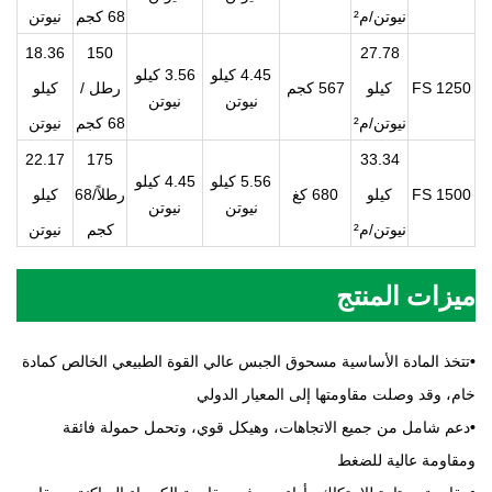
نيوتن/م²
68 كجم
نيوتن
18.36
150
27.78
4.45 كيلو
3.56 كيلو
FS 1250
كيلو
567 كجم
رطل /
كيلو
نيوتن
نيوتن
نيوتن/م²
68 كجم
نيوتن
22.17
175
33.34
5.56 كيلو
4.45 كيلو
FS 1500
كيلو
680 كغ
رطلاً/68
كيلو
نيوتن
نيوتن
نيوتن/م²
كجم
نيوتن
ميزات المنتج
•
تتخذ المادة الأساسية مسحوق الجبس عالي القوة الطبيعي الخالص كمادة
خام، وقد وصلت مقاومتها إلى المعيار الدولي
•
دعم شامل من جميع الاتجاهات، وهيكل قوي، وتحمل حمولة فائقة
ومقاومة عالية للضغط