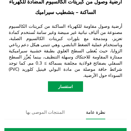
أرضية وصول من كبريتات الكالسيوم المضادة للكهرباء
الساكنة – بتشطيب سيراميك
أرضية وصول مقاومة للكهرباء الساكنة من كبريتات الكالسيوم
مصنوعة من ألياف نباتية غير مبيضة وغير سامة تُستخدم كمادة
تعزيز، ومدمجة مع بلورات كبريتات الكالسيوم الصلبة،
وباستخدام عملية الضغط النابضي. وهي تتبنى هيكل دعم رباعي
الزوايا، حيث يُغطى السطح العلوي بطبقة خشبية سيراميكية
ممتازة المقاومة للاحتكاك وسهلة التنظيف، بينما يُعزَّز السطح
السفلي بصفائح فولاذية مجلفنة بسماكة ≥ 0.3 مم. كما توجد
شرائط حافة موصلة من مادة البولي فينيل كلوريد (PVC)
السوداء حول الأرضية.
استفسار
نظرة عامة
المنتجات الموصى بها