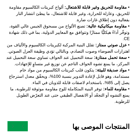
• مقاومة للحريق وغير قابلة للاشتعال:
ألواح كبريتات الكالسيوم مقاومة
للحريق، وعازلة للحرارة، وغير قابلة للاشتعال، ما يبطئ انتشار النار
بفعالية دون إطلاق غازات ضارة.
• مقاومة ميكانيكية عالية:
تصنع الألواح من مسحوق الجبس عالي القوة،
وتوفّر أداءً هيكليًّا ممتازًا وتتوافق مع المعايير الدولية، بما في ذلك شهادة
CE.
• عزل صوتي ممتاز:
تقلل البنية المركبة لكبريتات الكالسيوم والألياف من
اهتزازات الضوضاء وصوت التصادم، وبالتالي تؤدي وظيفة العزل الصوتي.
• سعة تحمل ممتازة:
سعة التحميل عند الحواف تساوي سعة التحميل عند
المركز، ما يمنع تشوه الحواف الناجم عن توزيع غير متساوٍ للإجهادات.
• مواد صديقة للبيئة:
يتكون قلب كبريتات الكالسيوم من مواد خام
مستدامة، وهو قابل لإعادة التدوير بنسبة 100%، ويحقّق معدل استرجاع
يصل إلى 85%، باستخدام لاصقات قابلة للذوبان في الماء.
• مقاومة للماء:
توفر البنية المتكاملة للوح مقاومة موثوقة للرطوبة، ما
يمنع التشوه أو التجعّد أو الانفصال الطبقي حتى عند التعرّض الطويل
للرطوبة.
المنتجات الموصى بها