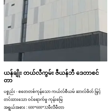
ယန်ချိုး တယ်လီကွမ်း ဇီယန်ဘီ ဒေတာစင်
တာ
ပစ္စည်း - စတေတစ်ကုန်သော ကယ်လ်စီယမ် ဆာလ်ဖိတ်
မြှင့်
ဝင်ရောက်မှု ကုန်းမြေ
တင်ထားသော
:
အရွယ်အစား
600*600*32မီလီမီတာ