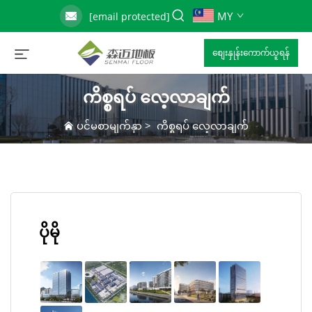
MY
[email protected]
စျေးနှုန်းကောက်ယူရန်
ကိစ္စရပ် လေ့လာချက်
ပင်မစာမျက်နှာ
>
ကိစ္စရပ် လေ့လာချက်
ပိုမို