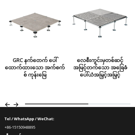
လေစီးကွင်းမှတစ်ဆင့်
GRC နက်ဝောက် ပေါ်
အမြင့်တက်သော အခြေခံ
ထောက်ထားသော အက်စက်
ပေါ်ယံအမြှင့်အမြှင့်
စ် ကုန်းမြေ
Tel / WhatsApp / WeChat:
+86-15150948895