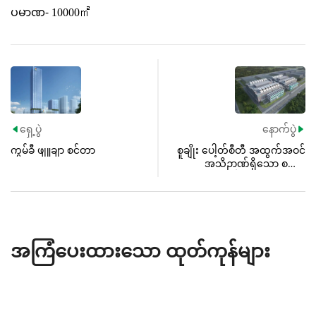
ပမာဏ-
10000
㎡
ရှေ့ပွဲ
နောက်ပွဲ


ကွမ်ခီ ဖျူချာ စင်တာ
စူချိုး ပေါ့တ်စီတီ အထွက်အဝင်
အသိဉာဏ်ရှိသော စက်မှု
ထုတ်လုပ်မှု ကြီးမားသောဒေတာ
စက်မှုရေးရာ ပါက်
အကြံပေးထားသော ထုတ်ကုန်များ