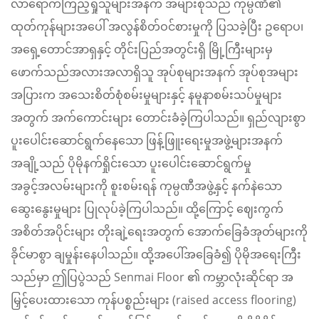
လာရောက်ကြည့်ရှုသူများအနက် အများစုသည် ကုမ္ပဏီ၏
ထုတ်ကုန်များအပေါ် အလွန်စိတ်ဝင်စားမှုကို ပြသခဲ့ပြီး ဥရောပ၊
အရှေ့တောင်အာရှနှင့် တိုင်းပြည်အတွင်းရှိ မြို့ကြီးများမှ
ဖောက်သည်အလားအလာရှိသူ အုပ်စုများအနက် အုပ်စုအများ
အပြားက အသေးစိတ်စုံစမ်းမှုများနှင့် နမူနာစမ်းသပ်မှုများ
အတွက် အက်ကောင်းများ တောင်းခံခဲ့ကြပါသည်။ ရှည်လျားစွာ
ပူးပေါင်းဆောင်ရွက်နေသော ဖြန့်ဖြူးရေးမှုအဖွဲ့များအနက်
အချို့သည် ပိုမိုနက်ရှိုင်းသော ပူးပေါင်းဆောင်ရွက်မှု
အခွင့်အလမ်းများကို စူးစမ်းရန် ကုမ္ပဏီအဖွဲ့နှင့် နက်နဲသော
ဆွေးနွေးမှုများ ပြုလုပ်ခဲ့ကြပါသည်။ ထို့ကြောင့် ဈေးကွက်
အစိတ်အပိုင်းများ တိုးချဲ့ရေးအတွက် အောက်ခြေခံအုတ်များကို
ခိုင်မာစွာ ချမှုန်းနေပါသည်။ ထို့အပေါ်အခြေခံ၍ ပိုမိုအရေးကြီး
သည်မှာ ဤပြပွဲသည် Senmai Floor ၏ ကမ္ဘာလုံးဆိုင်ရာ အ
မြှင့်ပေးထားသော ကုန်ပစ္စည်းများ (raised access flooring)