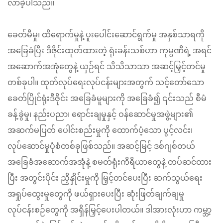
လာခဲ့ပါသည်။
ခေတ်မီမှု၊ ထိရောက်မှုနဲ့ ပူးပေါင်းဆောင်ရွက်မှု အနှစ်သာရကို
အခြေခံပြီး ဒီဇိုင်းထုတ်ထားတဲ့ ရုံးခန်းသစ်ဟာ ကုမ္ပဏီရဲ့ အရင်
အဆောက်အအုံတွေနဲ့ ယှဉ်ရင် သိသိသာသာ အဆင့်မြှင့်တင်မှု
တစ်ခုပါ။ ထုတ်လုပ်ရေးလုပ်ငန်းများအတွက် သင့်တော်သော
ခေတ်ပြိုင်ရုံးဒီဇိုင်း အခြေခံမူများကို အခြေခံ၍ ၎င်းသည် စီမံ
ခန့်ခွဲမှု၊ နည်းပညာ၊ ရောင်းချမှုနှင့် ဝန်ဆောင်မှုအဖွဲ့များ၏
အဆက်မပြတ် ပေါင်းစည်းမှုကို ထောက်ပံ့သော ပွင့်လင်း၊
လုပ်ဆောင်မှုပုံစံတစ်ခုဖြစ်သည်။ အဆင့်မြင့် ဒစ်ဂျစ်တယ်
အခြေခံအဆောက်အအုံနဲ့ စမတ်ရုံးကိရိယာတွေနဲ့ တပ်ဆင်ထား
ပြီး အတွင်းပိုင်း ညှိနှိုင်းမှုကို မြှင့်တင်ပေးပြီး ဆက်သွယ်ရေး
အရှုပ်ထွေးမှုတွေကို ဖယ်ရှားပေးပြီး ဆုံးဖြတ်ချက်ချမှု
လုပ်ငန်းစဉ်တွေကို အရှိန်မြှင့်ပေးပါတယ်။ ဒါအားလုံးဟာ ကမ္ဘာ့