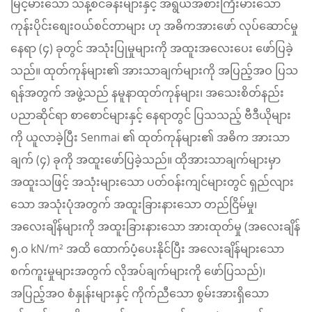
မြင့်မားသော သန့်စင်ခန်းများနှင့် အရွယ်အစားကြီးမားသော
ကုန်းပိုင်းစျေးဝယ်စင်တာများ ဟု အဓိကအားဖော် လုပ်ဆောင်မှု
နေရာ (၄) ခုတွင် အသုံးပြုမှုများကို အထူးအလေးပေး ဖော်ပြခဲ့
သည်။ ထုတ်ကုန်များ၏ အားသာချက်များကို အပြည့်အဝ ပြသ
ရန်အတွက် အဖွဲ့သည် နမူနာထုတ်ကုန်များ၊ အသေးစိတ်နည်း
ပညာဆိုင်ရာ စာစောင်များနှင့် နေရာတွင် ပြသသည့် ဗီဒီယိုများ
ကို ယူလာခဲ့ပြီး Senmai ၏ ထုတ်ကုန်များ၏ အဓိက အားသာ
ချက် (၄) ခုကို အထူးဖော်ပြခဲ့သည်။ ထိုအားသာချက်များမှာ
အထူးသဖြင့် အသုံးများသော ပတ်ဝန်းကျင်များတွင် ရှည်လျား
သော အသုံးပုံအတွက် အထူးခြားနားသော တည်ငြိမ်မှု၊
အလေးချိန်များကို အထူးခြားနားသော အားထုတ်မှု (အလေးချိန်
၅.၀ kN/m² အထိ ထောက်ပံ့ပေးနိုင်ပြီး အလေးချိန်များသော
စက်ကူးမှုများအတွက် လိုအပ်ချက်များကို ဖော်ပြသည်)၊
အပြည့်အဝ စံနှုန်းများနှင့် ကိုက်ညီသော စွမ်းအားရှိသော