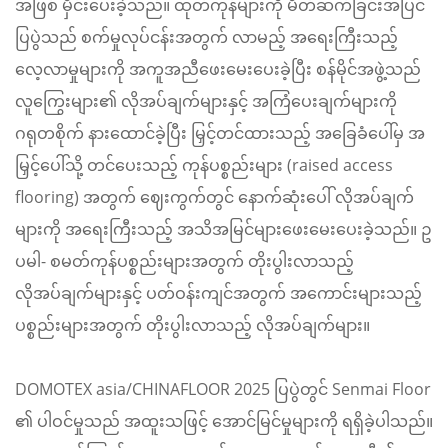
အဖြစ် မှီင်းပေးခဲ့သည်။ ထုတ်ကုန်များကို မိတ်ဆက်ခြင်းအပြင်
ပြပွဲသည် စက်မှုလုပ်ငန်းအတွက် လာမည့် အရေးကြီးသည့်
လေ့လာမှုများကို အကူအညီဖေးမေးပေးခဲ့ပြီး စန်မိုင်အဖွဲ့သည်
လူကြွေးများ၏ လိုအပ်ချက်များနှင့် အကြံပေးချက်များကို
ဂရုတစိုက် နားထောင်ခဲ့ပြီး မြှင့်တင်ထားသည့် အခြေခံပေါ်မှ အ
မြှင့်ပေါ်သို့ တင်ပေးသည့် ကုန်ပစ္စည်းများ (raised access
flooring) အတွက် ဈေးကွက်တွင် နောက်ဆုံးပေါ် လိုအပ်ချက်
များကို အရေးကြီးသည့် အသိအမြင်များဖေးမေးပေးခဲ့သည်။ ဥ
ပမါ- စမတ်ကုန်ပစ္စည်းများအတွက် တိုးပွါးလာသည့်
လိုအပ်ချက်များနှင့် ပတ်ဝန်းကျင်အတွက် အကောင်းများသည့်
ပစ္စည်းများအတွက် တိုးပွါးလာသည့် လိုအပ်ချက်များ။
DOMOTEX asia/CHINAFLOOR 2025 ပြပွဲတွင် Senmai Floor
၏ ပါဝင်မှုသည် အထူးသဖြင့် အောင်မြင်မှုများကို ရရှိခဲ့ပါသည်။