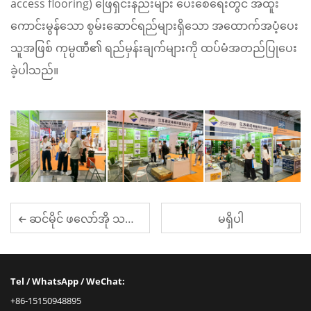
access flooring) ဖြေရှင်းနည်းများ ပေးစေရေးတွင် အထူး
ကောင်းမွန်သော စွမ်းဆောင်ရည်များရှိသော အထောက်အပံ့ပေး
သူအဖြစ် ကုမ္ပဏီ၏ ရည်မှန်းချက်များကို ထပ်မံအတည်ပြုပေး
ခဲ့ပါသည်။
ဆင်မိုင် ဖလော်အို သည် တရုတ် (ယီဝူ) နိုင်ငံ နိုင်ငံခြားကုန်သွယ်ရေးစက်ရုံပြပွဲ ၂၀၂၅ တွင် ပါဝင်ခဲ့ပါသည်။
မရှိပါ
Tel / WhatsApp / WeChat:
+86-15150948895