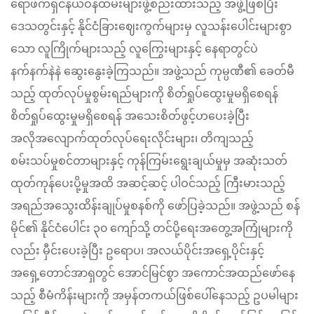
ရော်ဖက်ရှင်နယ်ဝန်ထမ်းများဖွဲ့စည်းထားသည့် အဖွဲ့ဖြစ်ပြီး
ဒေသတွင်းနှင့် နိုင်ငံခြားဈေးကွက်များမှ လူသန်းပေါင်းများစွာ
သော လူကြိုက်များသည့် လူကြွေးများနှင့် နေရာတွင်ပဲ
နက်နက်နဲနဲ ဆွေးနွေးခဲ့ကြသည်။ အဖွဲ့သည် ကုမ္ပဏီ၏ ခေတ်မီ
သည့် ထုတ်လုပ်မှုစွမ်းရည်များကို စိတ်ရှုပ်ထွေးမှုမရှိစေရန်
စိတ်ရှုပ်ထွေးမှုမရှိစေရန် အသေးစိတ်ဖွင့်ဟပေးခဲ့ပြီး
အလိုအလျောက်ထုတ်လုပ်ရေးလိုင်းများ၊ တိကျသည့်
စမ်းသပ်မှုစင်တာများနှင့် ကုန်ကြမ်းရွေးချယ်မှုမှ အဆုံးသတ်
ထုတ်ကုန်ပေးပို့မှုအထိ အဆင့်ဆင့် ပါဝင်သည့် ကြီးမားသည့်
အရည်အသွေးထိန်းချုပ်မှုစနစ်ကို ဖော်ပြခဲ့သည်။ အဖွဲ့သည် စန်
မိုင်၏ နိုင်ငံပေါင်း ၃၀ ကျော်သို့ တင်ပို့ရေးအတွေ့အကြုံများကို
လည်း မှီင်းပေးခဲ့ပြီး ဥရောပ၊ အလယ်ပိုင်းအရှေ့ပိုင်းနှင့်
အရှေ့တောင်အာရှတွင် အောင်မြင်စွာ အကောင်အထည်ဖော်နေ
သည့် စီမံကိန်းများကို အမှန်တကယ်ဖြစ်ပေါ်နေသည့် ဥပမါများ