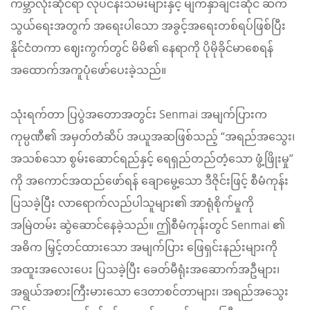
ကမ္ဘာလုံးဆိုင်ရာ လုပ်ငန်းသမ်းများနှင့် မျက်နှာချင်းဆိုင် ဆက်
သွယ်ရေးအတွက် အရေးပါသော အခွင့်အရေးတစ်ရပ်ဖြစ်ပြီး
နိုင်ငံတကာ ဈေးကွက်တွင် မိမိ၏ နေရာကို ပိုမိုခိုင်မာစေရန်
အထောက်အကူပုံဖော်ပေးခဲ့သည်။
သုံးရက်တာ ပြပွဲအတောအတွင်း Senmai အမျက်ပြားက
ကုမ္ပဏီ၏ အမှတ်တံဆိပ် အယူအဆဖြစ်သည့် “အရည်အသွေး၊
အသစ်သော စွမ်းဆောင်ရည်နှင့် ရေရှည်တည်တံ့သော ဖွံ့ဖြိုးမှု”
ကို အကောင်အထည်ဖော်ရန် ချောမွေ့သော ဒီဇိုင်းဖြင့် စီမံကုန်း
ပြသခဲ့ပြီး လာရောက်လည်ပါသူများ၏ အာရုံစိုက်မှုကို
အမြဲတမ်း ဆွဲဆောင်နေခဲ့သည်။ ဤစီမံကုန်းတွင် Senmai ၏
အဓိက မြှင့်တင်ထားသော အမျက်ပြား ဖြေရှင်းနည်းများကို
အထူးအလေးပေး ပြသခဲ့ပြီး ခေတ်မီရုံးအဆောက်အဦများ၊
အရွယ်အစားကြီးမားသော ဒေတာစင်တာများ၊ အရည်အသွေး