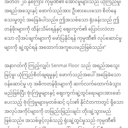
အတိတ် ၂၀ နှစ်ကြား ကုမ္ပဏီ၏ အောင်မှုများသည် ယုံကြည်မှု၊
အရည်အသွေးနှင့် ဖောက်သည်အား ဦးစားပေးသော စိတ်နေ
သေးမှုတွင် အခြေခံပါသည်။ ဤအသစ်သော ရုံးခန်းသည် ဤ
တန်ဖိုးများကို ထိန်းသိမ်းရန်နှင့် ဈေးကွက်၏ ပြောင်းလဲလာ
သော လိုအပ်ချက်များကို ဖော်ပြနိုင်ရန် ကုမ္ပဏီ၏ လုပ်ဆောင်မှု
များကို ချဲ့ထွင်ရန် အထောက်အကူပေးမည်ဖြစ်သည်။”
အနာဂတ်ကို ကြည့်လျှင်၊ Senmai Floor သည် အရည်အသွေး
မြင့်မှု၊ ယုံကြည်စိတ်ချရမှုနှင့် ဖောက်သည်အပေါ် အခြေခံသော
ဝန်ဆောင်မှု ဟု အဓိကတန်ဖိုးများကို ဆက်လက်ထောက်ခံသွား
မည်ဖြစ်ပြီး ဗုံးကြဲမှုများနှင့် ဈေးကွက်ချဲ့ထွင်ရေးများအားဖော်
ပေးသည့် ဗုံးကြဲမှုများမှတစ်ဆင့် ၎င်း၏ နိုင်ငံတကာတွင် ရှိသော
အလုပ်အကိုင်များကို တဖြည်းဖြည်းချင်း တိုးချဲ့သွားမည်
ဖြစ်သည်။ အသစ်ဖွင့်လှစ်သည့် ရုံးချဲ့ထွင်မှုသည် ကုမ္ပဏီ၏