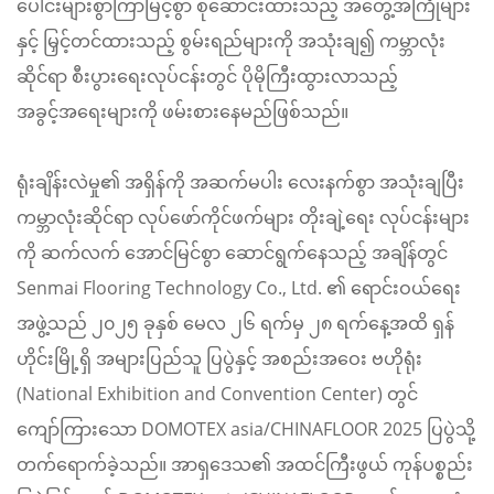
ပေါင်းများစွာကြာမြင့်စွာ စုဆောင်းထားသည့် အတွေ့အကြုံများ
နှင့် မြှင့်တင်ထားသည့် စွမ်းရည်များကို အသုံးချ၍ ကမ္ဘာလုံး
ဆိုင်ရာ စီးပွားရေးလုပ်ငန်းတွင် ပိုမိုကြီးထွားလာသည့်
အခွင့်အရေးများကို ဖမ်းစားနေမည်ဖြစ်သည်။
ရုံးချိန်းလဲမှု၏ အရှိန်ကို အဆက်မပါး လေးနက်စွာ အသုံးချပြီး
ကမ္ဘာလုံးဆိုင်ရာ လုပ်ဖော်ကိုင်ဖက်များ တိုးချဲ့ရေး လုပ်ငန်းများ
ကို ဆက်လက် အောင်မြင်စွာ ဆောင်ရွက်နေသည့် အချိန်တွင်
Senmai Flooring Technology Co., Ltd. ၏ ရောင်းဝယ်ရေး
အဖွဲ့သည် ၂၀၂၅ ခုနှစ် မေလ ၂၆ ရက်မှ ၂၈ ရက်နေ့အထိ ရှန်
ဟိုင်းမြို့ရှိ အများပြည်သူ ပြပွဲနှင့် အစည်းအဝေး ဗဟိုရုံး
(National Exhibition and Convention Center) တွင်
ကျော်ကြားသော DOMOTEX asia/CHINAFLOOR 2025 ပြပွဲသို့
တက်ရောက်ခဲ့သည်။ အာရှဒေသ၏ အထင်ကြီးဖွယ် ကုန်ပစ္စည်း