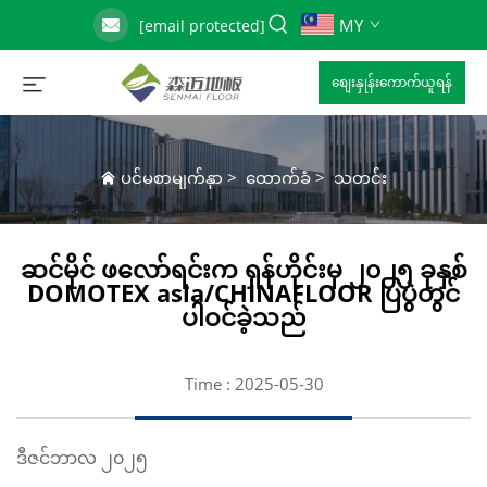
MY
[email protected]
စျေးနှုန်းကောက်ယူရန်
ပင်မစာမျက်နှာ
>
ထောက်ခံ
>
သတင်း
ဆင်မိုင် ဖလော်ရင်းက ရှန်ဟိုင်းမှ ၂၀၂၅ ခုနှစ်
DOMOTEX asia/CHINAFLOOR ပြပွဲတွင်
ပါဝင်ခဲ့သည်
Time : 2025-05-30
ဒီဇင်ဘာလ ၂၀၂၅