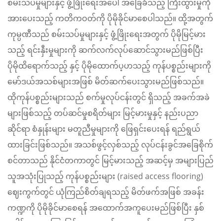
စမ်းသပ်မှုများနှင့် ဖွံ့ဖြိုးရေးအပေါ် အခြေခံသည့် ကြီးထွားမှုကို
အားပေးသည့် ကတိကဝတ်ကို ပိုမိုခိုင်မာစေပါသည်။ ထို့အတွက်
ကုမ္ပဏီသည် စမ်းသပ်မှုများနှင့် ဖွံ့ဖြိုးရေးအတွက် ပိုမိုမြင့်မား
သည့် ရင်းနှီးမှုများကို ဆက်လက်လုပ်ဆောင်သွားမည်ဖြစ်ပြီး
ပိုမိုထိရောက်သည့် နှင့် ပိုမိုထောက်ပ့ဟသည့် ကုန်ပစ္စည်းများကို
မော်ဒယ်အသစ်များအဖြစ် မိတ်ဆက်ပေးသွားမည်ဖြစ်သည်။
ထိုကုန်ပစ္စည်းများသည် စက်မှုလုပ်ငန်းတွင် ရှိသည့် အခက်အခဲ
များဖြစ်သည့် တပ်ဆင်မှုစရိတ်များ မြင့်မားမှုနှင့် နည်းပညာ
ဆိုင်ရာ စံနှုန်းများ မတူညီမှုများကို ဖြေရှင်းပေးရန် ရည်ရွယ်
ထားခြင်းဖြစ်သည်။ အသစ်ဖွင့်လှစ်သည့် လုပ်ငန်းခွင်အခြေစိုက်
စင်တာသည် နိုင်ငံတကာတွင် မြင့်မားသည့် အဆင့်မှ အများပြည်
သူအသုံးပြုသည့် ကုန်ပစ္စည်းများ (raised access flooring)
ဈေးကွက်တွင် ယုံကြည်စိတ်ချရသည့် မိတ်ဖက်အဖြစ် အခန်း
ကဏ္ဍကို ပိုမိုခိုင်မာစေရန် အထောက်အကူပေးမည်ဖြစ်ပြီး နှစ်