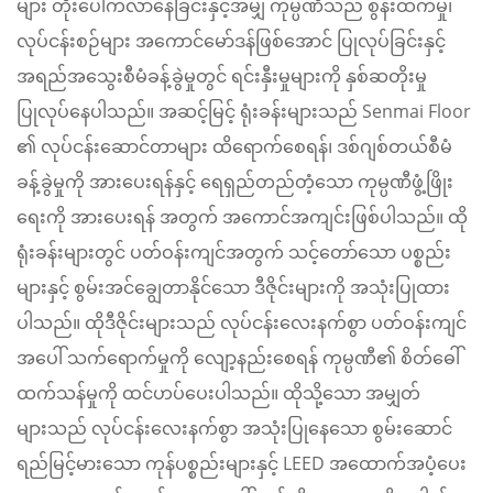
များ တိုးပေါက်လာနေခြင်းနှင့်အမျှ ကုမ္ပဏီသည် စွန်းထက်မှု၊
လုပ်ငန်းစဉ်များ အကောင်မော်ဒန်ဖြစ်အောင် ပြုလုပ်ခြင်းနှင့်
အရည်အသွေးစီမံခန့်ခွဲမှုတွင် ရင်းနှီးမှုများကို နှစ်ဆတိုးမှု
ပြုလုပ်နေပါသည်။ အဆင့်မြင့် ရုံးခန်းများသည် Senmai Floor
၏ လုပ်ငန်းဆောင်တာများ ထိရောက်စေရန်၊ ဒစ်ဂျစ်တယ်စီမံ
ခန့်ခွဲမှုကို အားပေးရန်နှင့် ရေရှည်တည်တံ့သော ကုမ္ပဏီဖွံ့ဖြိုး
ရေးကို အားပေးရန် အတွက် အကောင်အကျင်းဖြစ်ပါသည်။ ထို
ရုံးခန်းများတွင် ပတ်ဝန်းကျင်အတွက် သင့်တော်သော ပစ္စည်း
များနှင့် စွမ်းအင်ချွေတာနိုင်သော ဒီဇိုင်းများကို အသုံးပြုထား
ပါသည်။ ထိုဒီဇိုင်းများသည် လုပ်ငန်းလေးနက်စွာ ပတ်ဝန်းကျင်
အပေါ် သက်ရောက်မှုကို လျော့နည်းစေရန် ကုမ္ပဏီ၏ စိတ်ဓေါ်
ထက်သန်မှုကို ထင်ဟပ်ပေးပါသည်။ ထိုသို့သော အမျှတ်
များသည် လုပ်ငန်းလေးနက်စွာ အသုံးပြုနေသော စွမ်းဆောင်
ရည်မြင့်မားသော ကုန်ပစ္စည်းများနှင့် LEED အထောက်အပံ့ပေး