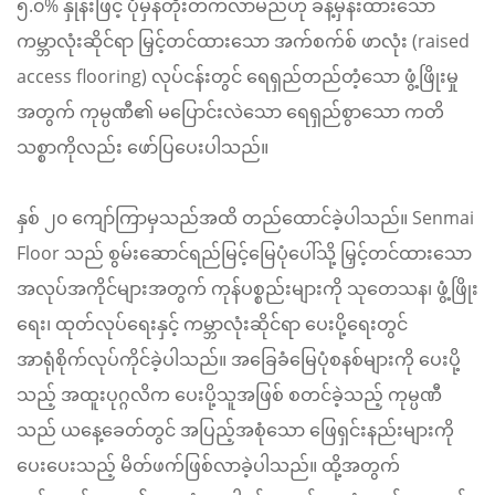
၅.၀% နှုန်းဖြင့် ပုံမှန်တိုးတက်လာမည်ဟု ခန့်မှန်းထားသော
ကမ္ဘာလုံးဆိုင်ရာ မြှင့်တင်ထားသော အက်စက်စ် ဖာလုံး (raised
access flooring) လုပ်ငန်းတွင် ရေရှည်တည်တံ့သော ဖွံ့ဖြိုးမှု
အတွက် ကုမ္ပဏီ၏ မပြောင်းလဲသော ရေရှည်စွာသော ကတိ
သစ္စာကိုလည်း ဖော်ပြပေးပါသည်။
နှစ် ၂၀ ကျော်ကြာမှသည်အထိ တည်ထောင်ခဲ့ပါသည်။ Senmai
Floor သည် စွမ်းဆောင်ရည်မြင့်မြေပုံပေါ်သို့ မြှင့်တင်ထားသော
အလုပ်အကိုင်များအတွက် ကုန်ပစ္စည်းများကို သုတေသန၊ ဖွံ့ဖြိုး
ရေး၊ ထုတ်လုပ်ရေးနှင့် ကမ္ဘာလုံးဆိုင်ရာ ပေးပို့ရေးတွင်
အာရုံစိုက်လုပ်ကိုင်ခဲ့ပါသည်။ အခြေခံမြေပုံစနစ်များကို ပေးပို့
သည့် အထူးပုဂ္ဂလိက ပေးပို့သူအဖြစ် စတင်ခဲ့သည့် ကုမ္ပဏီ
သည် ယနေ့ခေတ်တွင် အပြည့်အစုံသော ဖြေရှင်းနည်းများကို
ပေးပေးသည့် မိတ်ဖက်ဖြစ်လာခဲ့ပါသည်။ ထို့အတွက်