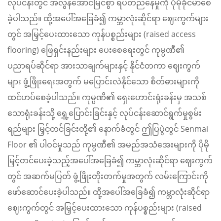
လုပ်ငန်းတွင် အလွန်အောင်မြင်စွာ ရပ်တည်နေမှုကို ပိုမိုခိုင်မာစေ
ခဲ့ပါသည်။ ထို့အပေါ်အခြေခံ၍ ကမ္ဘာလုံးဆိုင်ရာ ဈေးကွက်များ
တွင် အမြှင့်ပေးထားသော ကုန်ပစ္စည်းများ (raised access
flooring) ဖြေရှင်းနည်းများ ပေးစေရေးတွင် ကုမ္ပဏီ၏
ပညာရပ်ဆိုင်ရာ အားသာချက်များနှင့် နိုင်ငံတကာ ဈေးကွက်
များ ဖွံ့ဖြိုးရေးအတွက် မပြောင်းလဲနိုင်သော စိတ်ဓားများကို
ထင်ဟပ်စေခဲ့ပါသည်။ ကုမ္ပဏီ၏ ရှေးဟောင်းရုံးခန်းမှ အသစ်
သောရုံးခန်းသို့ ရွှေ့ပြောင်းခြင်းနှင့် လုပ်ငန်းဆောင်ရွက်မှုစွမ်း
ရည်များ မြှင့်တင်ခြင်းတို့၏ နောက်ခံတွင် ဤပြပွဲတွင် Senmai
Floor ၏ ပါဝင်မှုသည် ကုမ္ပဏီ၏ အမည်အသံအေးများကို ပိုမို
မြှင့်တင်ပေးခဲ့သည့်အပေါ်အခြေခံ၍ ကမ္ဘာလုံးဆိုင်ရာ ဈေးကွက်
တွင် အဆက်မပြတ် ဖွံ့ဖြိုးတိုးတက်မှုအတွက် လမ်းကြောင်းကို
ဖော်ဆောင်ပေးခဲ့ပါသည်။ ထို့အပေါ်အခြေခံ၍ ကမ္ဘာလုံးဆိုင်ရာ
ဈေးကွက်တွင် အမြှင့်ပေးထားသော ကုန်ပစ္စည်းများ (raised