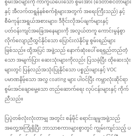
စွမ်းအင်များကို ကာကွယ်ပေးသော စွမ်းအား (ဒေတာစင်တာများ
နှင့် အီလက်ထရွန်နစ်စက်ရုံများအတွက် အရေးကြီးသည်) နှင့်
စီမံကုန်းအရွယ်အစားများ၊ ဒီဇိုင်းလိုအပ်ချက်များနှင့်
ပတ်ဝန်းကျင်အခြေအနေများကို အလွယ်တကူ ကောင်းမွန်စွာ
လိုက်လျောညီထွှင်နိုင်သော ပြောင်းလဲနိုင်မှု စွမ်းရည်များ
ဖြစ်သည်။ ထို့အပြင် အဖွဲ့သည် နောက်ဆုံးပေါ် ရေရှည်တည်တံ့
သော အမျက်ပြား ဆေးသုံးများကိုလည်း ပြသခဲ့ပြီး ထိုဆေးသုံး
များတွင် ပြန်လည်အသုံးပြုနိုင်သော ပစ္စည်းများနှင့် VOC
ပမာဏနိမ့်သော အလွှ coating များ ပါဝင်ပြီး ကမ္ဘာလုံးဆိုင်ရာ
စွမ်းအင်ချောမွေ့သော တည်ဆောက်ရေး လုပ်ငန်းများနှင့် ကိုက်
ညီသည်။
ပြပွဲတစ်လုံးလုံးတာမျှ အတွင်း စန်မိုင် ရောင်းချမှုအဖွဲ့သည်
အတွေ့အကြုံရှိပြီး ဘာသာစကားများစွာတွင် ကျွမ်းကျင်သည့် ပ