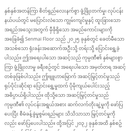
နှစ်နှစ်အတန်ကြာ စိတ်ရှည်လေးနက်စွာ ဖွံ့ဖြိုးတက်မှု၊ လုပ်ငန်း
နယ်ပယ်တွင် မပြောင်းလဲသော ကျွမ်းကျင်မှုနှင့် ထူးခြားသော
အရည်အသွေးအတွက် မှီခိုရှိသော အမည်ကောင်းများကို
အခြေခံ၍ Senmai Floor သည် ၂၀၂၅ ခုနှစ်တွင် ခေတ်မီသော
အသစ်သော ရုံးခန်းအဆောက်အဦးသို့ တရ်းသို့ ပြောင်းရွှေ့ခဲ့
ပါသည်။ ဤအရေးပါသော အဆင့်သည် ကုမ္ပဏီ၏ နှစ်များစွာ
ကြာ ဖွံ့ဖြိုးလာမှု ခရီးစဉ်တွင် အရေးပါသော အမှတ်တရ အဆင့်
တစ်ခုဖြစ်ပါသည်။ ဤဗျူဟာမြောက် အဆင့်မြှင့်တင်မှုသည်
ရုပ်ပိုင်းဆိုင်ရာ ပြောင်းရွှေ့မှုထက် ပိုမိုကျယ်ပေါင်းသည့်
အဓိပ္ပာယ်ရှိပါသည်။ ထိုသို့သော အဆင့်မြှင့်တင်မှုသည်
ကုမ္ပဏီ၏ လုပ်ငန်းအရွယ်အစား ဆက်လက်တိုးချဲ့မှုကို ဖော်ပြ
ပေးပြီး စီမံခန့်ခွဲမှုစွမ်းရည်များ သိသိသာသာ မြှင့်တင်မှုကို
လည်း ဖော်ပြပေးပါသည်။ ထို့အပြင် ၂၀၃၂ ခုနှစ်အထိ နှစ်စဥ်