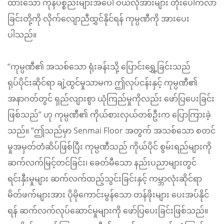
ထားသော ကုန်ပစ္စည်းများအပေါ် ဝယ်လိုအားများ တိုးပေါက်လာ
ခြင်းတို့ကို လိုက်လျောညီထွှင်နိုင်ရန် ကုမ္ပဏီကို အားပေး
ပါသည်။
“ကုမ္ပဏီ၏ အသစ်သော ရုံးခန်းသို့ ပြောင်းရွှေ့ခြင်းသည်
ရုပ်ပိုင်းဆိုင်ရာ ချဲ့ထွင်မှုသာမက ဤလုပ်ငန်းနှင့် ကုမ္ပဏီ၏
အနာဂတ်တွင် ရှည်လျားစွာ ယုံကြည်မှုကိုလည်း ဖော်ပြပေးခြင်း
ဖြစ်သည်” ဟု ကုမ္ပဏီ၏ ကိုယ်စားလှယ်တစ်ဦးက ပြောကြားခဲ့
သည်။ “ဤသည်မှာ Senmai Floor အတွက် အသစ်သော စတင်
မှုအမှတ်တံဆိပ်ဖြစ်ပြီး ကုမ္ပဏီသည် ကိုယ်ပိုင် စွမ်းရည်များကို
ဆက်လက်မြင့်တင်ခြင်း၊ ခေတ်မီသော နည်းပညာများတွင်
ရင်းနှီးမှုများ ဆက်လက်ထည့်သွင်းခြင်းနှင့် ကမ္ဘာလုံးဆိုင်ရာ
မိတ်ဖက်များအား ပိုမိုကောင်းမွန်သော တန်ဖိုးများ ပေးအပ်နိုင်
ရန် ဆက်လက်လုပ်ဆောင်မှုများကို ဖော်ပြပေးခြင်းဖြစ်သည်။