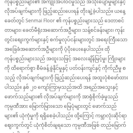
ကုန်ပစ္စည်းများ၏ အကျုံးအပါဝင်မှုသည် အသုံးပျော်မှုများနှင့်
လိုအပ်ချက်များကို ဖြည့်ဆည်းပေးရန် တိုးချဲ့ခဲ့ပါသည်။ ယနေ့
ခေတ်တွင် Senmai Floor ၏ ကုန်ပစ္စည်းများသည် ဒေတာစင်
တာများ၊ ခေတ်မီရုံးအဆောက်အဦများ၊ သန့်စင်ခန်းများ၊ ကုန်း
တွင်းစျေးကွက်များနှင့် စက်မှုလုပ်ငန်းများတွင် အရေးကြီးသော
အခြေခံအဆောက်အဦများကို ပံ့ပိုးပေးနေပါသည်။ ထို
ကုန်ပစ္စည်းများသည် အထူးသဖြင့် အလေးချိန်မြင့်မှု၊ ကြိုးများ
ကို ထိရောက်စွာ စီမံခန့်ခွဲနိုင်မှုနှင့် ပတ်ဝန်းကျင်နှင့် ကိုက်ညီမှု စ
သည့် လိုအပ်ချက်များကို ဖြည့်ဆည်းပေးရန် အထူးပုံစံဖော်ထား
ပါသည်။ နှစ် ၂၀ ကျော်ကြာမှသည်အထိ အရည်အသွေးနှင့်
ဖောက်သည်များ၏ လိုအပ်ချက်များကို အာရုံစိုက်ခဲ့မှုသည်
ကုမ္ပဏီအား မြောက်မြားသော မြေပုံများတွင် ဖောက်သည်
များ၏ ယုံကုံမှုကို ရရှိစေခဲ့ပါသည်။ ထို့ကြောင့် ကမ္ဘာလုံးဆိုင်ရာ
ဈေးကွက်တွင် ယုံကုံစိတ်ချရသော ကုမ္ပဏီအဖြစ် တည်မြောက်