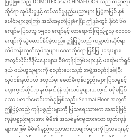
ပြပွဲဖြစ်သည့် DOMOTEX asia/CHINAFLOOR သည် ကမ္ဘာလုံး
ဆိုင်ရာ အုပ်နှီးမှုနှင့် တပ်ဆင်မှုနည်းပညာများ ပြပွဲအဖြစ် နှစ်
ပေါင်းများစွာကြာ အသိအမှတ်ပြုခံရပြီး ဤနှစ်တွင် နိုင်ငံ ၆၀
ကျော်မှ ပြသသူ ၁၅၀၀ ကျော်နှင့် လာရောက်ကြည့်ရှုသူ ၈၀၀၀၀
ကျော်ကို ဆွဲဆောင်နိုင်ခဲ့သည်။ ဤပြပွဲသည် ကမ္ဘာလုံးဆိုင်ရာ
ထိပ်တန်းထုတ်လုပ်သူများ၊ ဒေသဆိုင်ရာ ဖြန့်ဖြူးရေးများ၊
အတွင်းပိုင်းဒီဇိုင်းနေးများ၊ စီမံကုန်းကြမ်းများနှင့် ပရော်ဖက်ရှင်
နယ် ဝယ်ယူသူများကို စုစည်းပေးသည့် အဖွဲ့အစည်းဖြစ်ပြီး
လုပ်ငန်းနယ်ပယ် ဖလှယ်မှု၊ ခေတ်မီကုန်ပစ္စည်းများ ပြသမှုနှင့်
ဈေးကွက်ဆိုင်ရာ နက်နက်နဲနဲ သုံးသပ်မှုများအတွက် မရှိမဖြစ်
သော ပလက်ဖောင်းတစ်ခုဖြစ်သည်။ Senmai Floor အတွက်
ဤပြပွဲသည် ကုန်ပစ္စည်းများကို ပြသရေးသာမက အဆင့်မြင့်
ကုန်ပစ္စည်းများအား မိမိ၏ အသစ်မွမ်းမူထားသော ထုတ်ကုန်
များအဖြစ် မိမိ၏ နည်းပညာအားသာချက်များကို ပြသရေးနှင့်