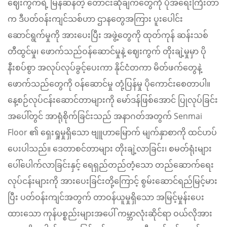
ဈေးကွက်ရဲ့ မြန်ဆန်တဲ့ တောင်းဆိုချက်တွေကို ပိုအရေးကြီးတာ
က ဒီပတ်ဝန်းကျင်သစ်ဟာ ဌာနတွေအကြား ပူးပေါင်း
ဆောင်ရွက်မှုကို အားပေးပြီး အဖွဲ့တွေကို ထုတ်ကုန် ဆန်းသစ်
တီထွင်မှု၊ ဖောက်သည်ဝန်ဆောင်မှုနဲ့ ဈေးကွက် တိုးချဲ့မှုမှာ ပို
နီးစပ်စွာ အလုပ်လုပ်ခွင့်ပေးကာ နိုင်ငံတကာ မိတ်ဖက်တွေနဲ့
ဖောက်သည်တွေကို ဝန်ဆောင်မှု တုံ့ပြန်မှု ပိုကောင်းစေတာပါ။
နေ့စဉ်လုပ်ငန်းဆောင်တာများကို မော်ဒန်ဖြစ်အောင် ပြုလုပ်ခြင်း
အပေါ်တွင် အာရုံစိုက်ခြင်းသည် အနာဂတ်အတွက် Senmai
Floor ၏ ရှေးရှုမှုရှိသော ဗျူဟာမြောက် မျက်နှာစာကို ထင်ဟပ်
ပေးပါသည်။ ဒေတာစင်တာများ တိုးချဲ့လာခြင်း၊ စမတ်ရုံးများ
ပေါ်ပေါက်လာခြင်းနှင့် ရေရှည်တည်တံ့သော တည်ဆောက်ရေး
လုပ်ငန်းများကို အားပေးခြင်းတို့ကြောင့် စွမ်းဆောင်ရည်မြင့်မား
ပြီး ပတ်ဝန်းကျင်အတွက် တာဝန်ယူမှုရှိသော အမြင့်မှုန်းပေး
ထားသော ကုန်ပစ္စည်းများအပေါ် ကမ္ဘာလုံးဆိုင်ရာ ဝယ်လိုအား