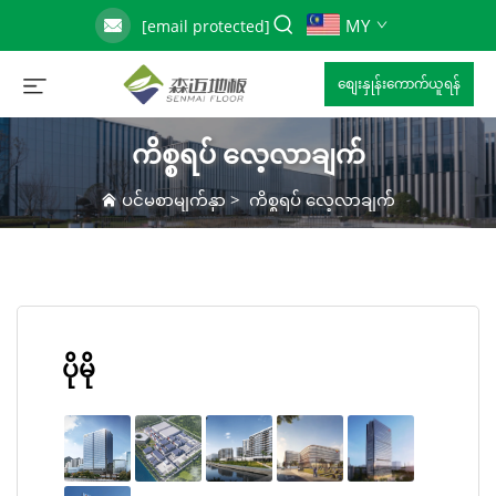
MY
[email protected]
စျေးနှုန်းကောက်ယူရန်
ကိစ္စရပ် လေ့လာချက်
ပင်မစာမျက်နှာ
>
ကိစ္စရပ် လေ့လာချက်
ပိုမို