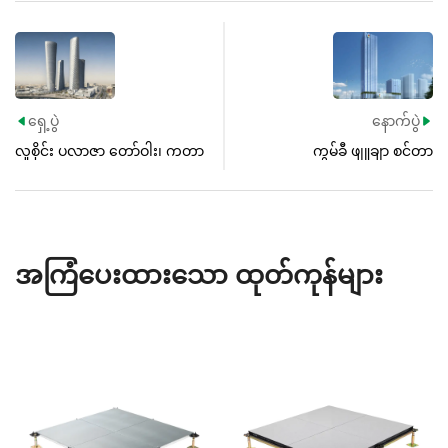
ရှေ့ပွဲ
နောက်ပွဲ


လူစိုင်း ပလာဇာ တော်ဝါး၊ ကတာ
ကွမ်ခီ ဖျူချာ စင်တာ
အကြံပေးထားသော ထုတ်ကုန်များ