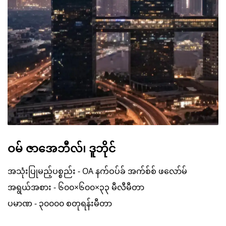
ဝမ် ဇာအေဘီလ်၊ ဒူဘိုင်
အသုံးပြုမည့်ပစ္စည်း - OA နက်ဝပ်ခ် အက်စ်စ် ဖလော်မ်
အရွယ်အစား - ၆၀၀×၆၀၀×၃၃ မီလီမီတာ
ပမာဏ - ၃၀၀၀၀ စတုရန်းမီတာ