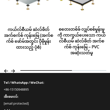
စတေးတစ်ခ် လျှပ်စစ်မှုန်းမှု
ကယ်လ်စီယမ် ဆဲလ်ဖိတ်
ကို ကာကွယ်ပေးသော ကယ်
အက်စက်စ် ကုန်းမြေ (အက်စ
လ်စီယမ် ဆဲလ်ဖိတ် အက်စ
က်စ် ဖော်မ်အတွင်း ပိုမိုမှုန်း
က်စ် ကုန်းမြေ – PVC
ထားသည့် ပုံစံ)
အဆုံးသတ်မှု
Tel / WhatsApp / WeChat:
+86-15150948895
အီးမေးလ်:
[email protected]