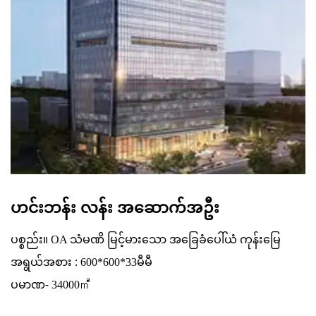
ဟင်းဘန်း လန်း အဆောက်အဦး
ပစ္စည်း။
OA သံမဏိ မြင့်မားသော အခြေခံပေါ်ယံ ကုန်းမြေ
:
အရွယ်အစား
600*600*33မီမီ
ပမာဏ-
34000
㎡