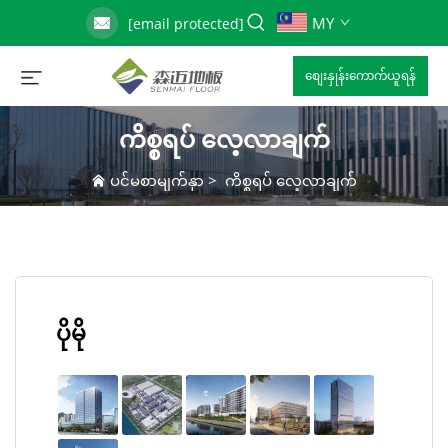
MY
[email protected]
စျေးနှုန်းကောက်ယူရန်
ကိစ္စရပ် လေ့လာချက်
ပင်မစာမျက်နှာ
>
ကိစ္စရပ် လေ့လာချက်
ပိုမို