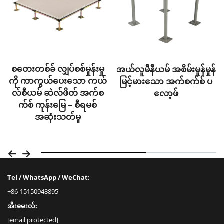
စတေးတစ်ခ် လျှပ်စစ်မှုန်းမှု
အယ်လူမီနီယမ် အစိမ်းမှုန်မှုန်
ကို ကာကွယ်ပေးသော ကယ်
မြင့်မားသော အက်စက်စ် ပ
လ်စီယမ် ဆဲလ်ဖိတ် အက်စ
လော့ဖ်
က်စ် ကုန်းမြေ – စီရမစ်
အဆုံးသတ်မှု
Tel / WhatsApp / WeChat:
+86-15150948895
အီးမေးလ်:
[email protected]