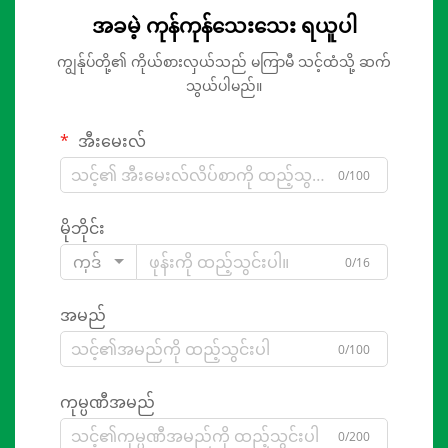
အခမဲ့ ကုန်ကုန်သေးသေး ရယူပါ
ကျွန်ုပ်တို့၏ ကိုယ်စားလှယ်သည် မကြာမီ သင့်ထံသို့ ဆက်
သွယ်ပါမည်။
အီးမေးလ်
0/100
မိုဘိုင်း
ကုဒ်
0/16
အမည်
0/100
ကုမ္ပဏီအမည်
0/200