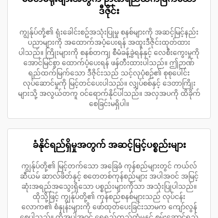
ဒီဇိုင်း
ကျွန်ုပ်တို့၏ ရုံးခေါင်းစဥ်အသုံးပြုမှု စနစ်များကို အဆင့်မြင့်နည်း
ပညာများကို အထောက်အပံ့ပေးရန် အထူးဒီဇိုင်းထုတ်ထား
ပါသည်။ ကြိုးများကို စနစ်တကျ စီမံခန့်ခွဲရန်နှင့် လေစီးကွေးမှုကို
အောင်မြင်စွာ ထောက်ပံ့ပေးရန် ဖန်တီးထားပါသည်။ ဤဉာဏ်
ရည်ထက်မြက်သော ဒီဇိုင်းသည် သင့်လုပုံစဥ်၏ စုစုပေါင်း
လုပ်ဆောင်မှုကို မြင့်တင်ပေးပါသည်။ လျှပ်စစ်နှင့် ဒေတာကြိုး
များသို့ အလွယ်တကူ ဝင်ရောက်နိုင်ပါသည်။ အလှအပကို ထိခိုက်
စေခြင်းမရှိပါ။
ခံနိုင်ရည်ရှိမှုအတွက် အဆင့်မြင့်ပစ္စည်းများ
ကျွန်ုပ်တို့၏ မြင့်တက်သော အခြေခံ ကုန်စည်များတွင် ကယ်လ်
ဆီယမ် ဆာလ်ဖိတ်နှင့် စတေတစ်ကုန်စည်များ အပါအဝင် အမြင့်
ဆုံးအရည်အသွေးရှိသော ပစ္စည်းများကိုသာ အသုံးပြုပါသည်။
ထိုသို့ဖြင့် ကျွန်ုပ်တို့၏ ကုန်စည်စနစ်များသည် လုပ်ငန်း
လောက၏ စံနှုန်းများကို ဖော်ထုတ်ပေးခြင်းသာမက ကျော်လွန်
စေပါသည်။ ထို့အပါအဝင် ရေရှည်တည်တံ့မှုနှင့် စွမ်းဆောင်ရည်