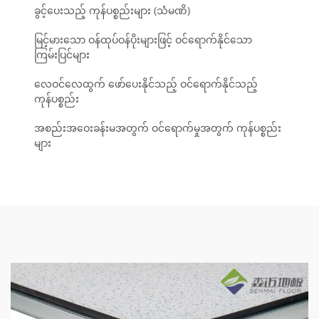
ခွင့်ပေးသည့် ကုန်ပစ္စည်းများ (သံမဏိ)
မြင့်မားသော ဝန်ထုပ်ဝန်ပိုးများဖြင့် ဝင်ရောက်နိုင်သော
ကြမ်းပြင်များ
လေဝင်လေထွက် ဖော်ပေးနိုင်သည့် ဝင်ရောက်နိုင်သည့်
ကုန်ပစ္စည်း
အစည်းအဝေးခန်းမအတွက် ဝင်ရောက်မှုအတွက် ကုန်ပစ္စည်း
များ