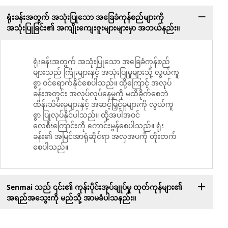
ရုံးခန်းအတွက် အသုံးပြုသော အခြေခံကုန်စည်များကို
အသုံးပြုခြင်း၏ အကျိုးကျေးဇူးများများမှာ အဘယ်နည်း။
ရုံးခန်းအတွက် အသုံးပြုသော အခြေခံကုန်စည်
များသည် ကြိုးများနှင့် အသုံးပြုမှုများသို့ လွယ်ကူ
စွာ ဝင်ရောက်နိုင်စေပါသည်။ ထို့ကြောင့် အလုပ်
ခန်းအတွင်း အလုပ်လုပ်နေမှုကို မထိခိုက်စေဘဲ
ထိန်းသိမ်းမှုများနှင့် အဆင့်မြှင့်မှုများကို လွယ်ကူ
စွာ ပြုလုပ်နိုင်ပါသည်။ ထို့အပါအဝင်
လေစီးကြောင်းကို ကောင်းမွန်စေပါသည်။ ရုံး
ခန်း၏ အမြင်အာရုံဆိုင်ရာ အလှအပကို တိုးတက်
စေပါသည်။
Senmai သည် ၎င်း၏ ကုန်းပိုင်းအုပ်ချုပ်မှု ထုတ်ကုန်များ၏
အရည်အသွေးကို မည်သို့ အာမခံပါသနည်း။