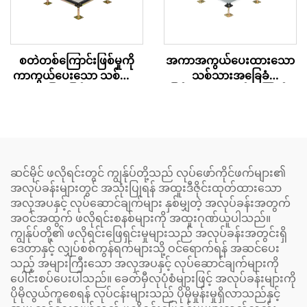
စတဲတစ်ကြောင်းဖြစ်မှုကို
အကာအကွယ်ပေးထားသော
ကာကွယ်ပေးသော သစ်သား
သစ်သားအခြေခံ
အခြေခံ မြင့်မားသော
မြင့်မားသော လမ်းကြောင်း
အလုပ်ခွင်ကုန်းမြေ
အဖ покရှင်
ဆင်မိုင် ဖလိုရင်းတွင် ကျွန်ုပ်တို့သည် လုပ်ဖော်ကိုင်ဖက်များ၏
အလုပ်ခန်းများတွင် အသုံးပြုရန် အထူးဒီဇိုင်းထုတ်ထားသော
အလှအပနှင့် လုပ်ဆောင်ချက်များ နှစ်မျှတဲ့ အလုပ်ခန်းအတွက်
အဝင်အထွက် ဖလိုရင်းစနစ်များကို အထူးဂုဏ်ယူပါသည်။
ကျွန်ုပ်တို့၏ ဖလိုရင်းဖြေရှင်းမှုများသည် အလုပ်ခန်းအတွင်းရှိ
ဒေတာနှင့် လျှပ်စစ်ကွန်ရက်များသို့ ဝင်ရောက်ရန် အဆင်ပေး
သည့် အများကြီးသော အလှအပနှင့် လုပ်ဆောင်ချက်များကို
ပေါင်းစပ်ပေးပါသည်။ ခေတ်မှီလုပုံစံများဖြင့် အလုပ်ခန်းများကို
ပိုမိုလွယ်ကူစေရန် လုပ်ငန်းများသည် ပိုမိုမှုန်းမှုရှိလာသည်နှင့်