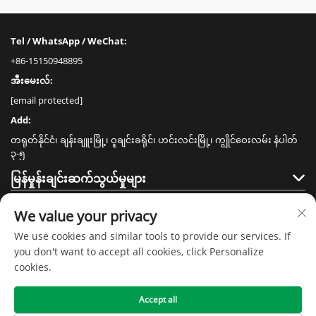
Tel / WhatsApp / WeChat:
+86-15150948895
အီးမေးလ်:
[email protected]
Add:
တရုတ်နိုင်ငံ၊ ချန်းချူးမြို့၊ ဝူချင်းခရိုင်၊ ဟင်းလင်းမြို့၊ ကျွိုင်ဝေးလမ်း နံပါတ်
၃-၅
မြန်မှုန်းချင်းဆက်သွယ်မှုများ
ထုတ်ကုန်များ
We value your privacy
We use cookies and similar tools to provide our services. If
you don't want to accept all cookies, click Personalize
cookies.
Accept all
မူရင်းပိုင်ခွင့် © ၂၀၂၀ ခုနှစ်၊ ကျန်းဆူ စင်မေ အိမ်သုံးပစ္စည်းနည်းပညာ ကုမ္ပဏီလီမိ
တက် -
လုံခြုံရေးမူဝါဒ