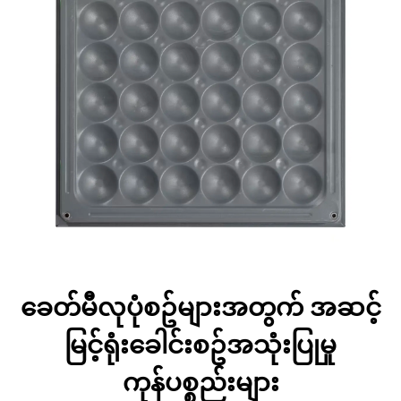
ခေတ်မီလုပုံစဥ်များအတွက် အဆင့်
မြင့်ရုံးခေါင်းစဥ်အသုံးပြုမှု
ကုန်ပစ္စည်းများ