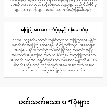
များကို ပေးစေပါသည်။ ထိုစွမ်းဆောင်ရည်များသည် စိတ်ဖိစီးမှု
များသော ရုံးခန်းများအတွက် အကောင်းဆုံးဖြစ်ပါသည်။
အပြည့်အဝ ထောက်ပံ့မှုနှင့် ဝန်ဆောင်မှု
Senmai ကုန်စည်များတွင် ကျွန်ုပ်တို့သည် အပြည့်အဝဖြေရှင်း
နောက်ဆုံးအဖြေကို ပေးစေရန် ယုံကြည်ပါသည်။ အစေးနှုန်း
အကြံပေးခြင်းမှ စတင်၍ တပ်ဆင်ခြင်းနှင့် အရောင်းအပြီး
အထောက်အပံ့ပေးခြင်းအထိ ကျွန်ုပ်တို့၏ အထူးပြုထားသော
အဖွဲ့သည် သင့်အား ဂရုစိုက်မှုရှိသော ဝန်ဆောင်မှုများကို ပေးစေ
ပါသည်။ ထို့ကြောင့် သင့်အတွက် အစမှ အဆုံးအထိ အဆင်
ပေါင်းသော အတွေ့အကြုံကို ပေးစေပါသည်။
ပတ်သက်သော ပণုံများ