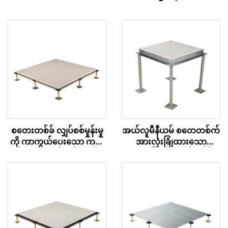
စတေးတစ်ခ် လျှပ်စစ်မှုန်းမှု
အယ်လူမီနီယမ် စတေတစ်က်
ကို ကာကွယ်ပေးသော ကယ်
အားလုံးခြုံထားသော
လ်စီယမ် ဆဲလ်ဖိတ် အက်စ
လေစီးကြောင်း အက်စက်စ် ပ
က်စ် ကုန်းမြေ – စီရမစ်
လော့ဖ်
အဆုံးသတ်မှု