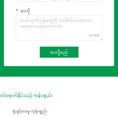
စာတို
0/1000
ပေးပို့မည်
ဝင်ရောက်နိုင်သည့် ကုန်ပစ္စည်း
ရုံးခွင့်ပေးမှု ကုန်ပစ္စည်း