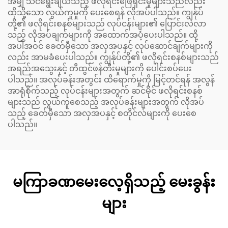
အမျှ သင်ရွေးချယ်သည့် ဖလိုရင်းဖြေရှင်းမှုများသည်လည်း
ထိုသို့သော လွယ်ကူမှုကို ပေးစေရန် လိုအပ်ပါသည်။ ကျွန်ုပ်
တို့၏ ဖလိုရင်းစနစ်များသည် လုပ်ငန်းများ၏ ပြောင်းလဲလာ
သည့် လိုအပ်ချက်များကို အထောက်အပံ့ပေးပါသည်။ ထို့
အပါအဝင် ခေတ်မှီသော အလှအပနှင့် လုပ်ဆောင်ချက်များကို
လည်း အာမခံပေးပါသည်။ ကျွန်ုပ်တို့၏ ဖလိုရင်းစနစ်များသည်
အရည်အသွေးနှင့် တီထွင်ဖန်တီးမှုများကို ပေါင်းစပ်ပေး
ပါသည်။ အလုပ်ခန်းအတွင်း ထိရောက်မှုကို မြင့်တင်ရန် အလွန်
အာရုံစိုက်သည့် လုပ်ငန်းများအတွက် ဆင်မိုင် ဖလိုရင်းစနစ်
များသည် လွယ်ကူစေသည့် အလုပ်ခန်းများအတွက် လိုအပ်
သည့် ခေတ်မှီသော အလှအပနှင့် စတိုင်လ်များကို ပေးစေ
ပါသည်။
မကြာခဏမေးလေ့ရှိသည့် မေးခွန်း
များ