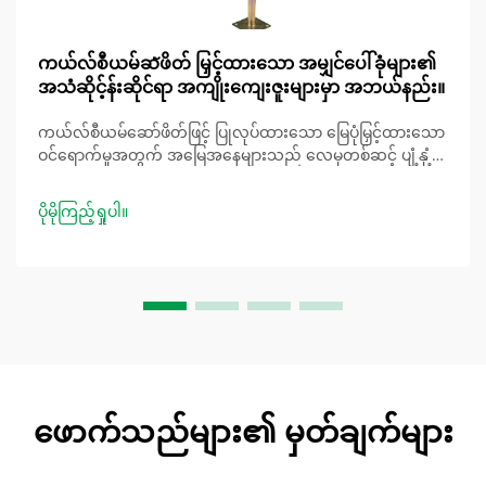
ကယ်လ်စီယမ်ဆัဖိတ် မြှင့်ထားသော အမျှင်ပေါ်ခုံများ၏
အသံဆိုင့်န်းဆိုင်ရာ အကျိုးကျေးဇူးများမှာ အဘယ်နည်း။
ကယ်လ်စီယမ်ဆော်ဖိတ်ဖြင့် ပြုလုပ်ထားသော မြေပုံမြှင့်ထားသော
ဝင်ရောက်မှုအတွက် အမြေအနေများသည် လေမှတစ်ဆင့် ပျံ့နှံ့
သော အသံများကို ကောင်းစွာ ကာကွယ်ပေးနိုင်ခြင်း။ ရုံးများ၊
ပညာရေး အဖွဲ့အစည်းများနှင့် ဆေးရုံများတွင် ကယ်လ်စီယမ်
ပိုမိုကြည့်ရှုပါ။
ဆော်ဖိတ်ဖြင့် ပြုလုပ်ထားသော မြေပုံမြှင့်ထားသော အမြေအနေ
များသည် လေမှတစ်ဆင့် ပျံ့နှံ့သော အသံများကို ကောင်းစွာ ကာ
ကွယ်ပေးနိုင်သည့် ဂုဏ်သတ္တိများကို ပြသပါသည်။ ဤသည်မှာ
အထူးသဖြင့်...
ဖောက်သည်များ၏ မှတ်ချက်များ