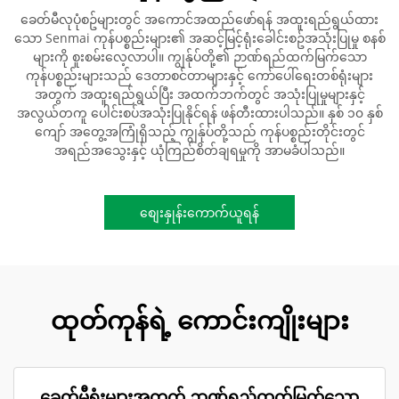
ခေတ်မီလုပုံစဥ်များတွင် အကောင်အထည်ဖော်ရန် အထူးရည်ရွယ်ထား
သော Senmai ကုန်ပစ္စည်းများ၏ အဆင့်မြင့်ရုံးခေါင်းစဥ်အသုံးပြုမှု စနစ်
များကို စူးစမ်းလေ့လာပါ။ ကျွန်ုပ်တို့၏ ဉာဏ်ရည်ထက်မြက်သော
ကုန်ပစ္စည်းများသည် ဒေတာစင်တာများနှင့် ကော်ပေါ်ရေးတစ်ရုံးများ
အတွက် အထူးရည်ရွယ်ပြီး အထက်ဘက်တွင် အသုံးပြုမှုများနှင့်
အလွယ်တကူ ပေါင်းစပ်အသုံးပြုနိုင်ရန် ဖန်တီးထားပါသည်။ နှစ် ၁၀ နှစ်
ကျော် အတွေ့အကြုံရှိသည့် ကျွန်ုပ်တို့သည် ကုန်ပစ္စည်းတိုင်းတွင်
အရည်အသွေးနှင့် ယုံကြည်စိတ်ချရမှုကို အာမခံပါသည်။
စျေးနှုန်းကောက်ယူရန်
ထုတ်ကုန်ရဲ့ ကောင်းကျိုးများ
ခေတ်မီရုံးများအတွက် ဉာဏ်ရည်ထက်မြက်သော