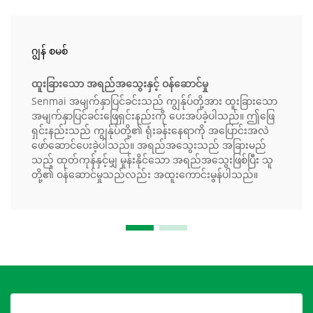
ဂျွန် စမစ်
ထူးခြားသော အရည်အသွေးနှင့် ဝန်ဆောင်မှု
Senmai အမျက်နှာပြင်ခင်းသည် ကျွန်ုပ်တို့အား ထူးခြားသော
အမျက်နှာပြင်ခင်းဖြေရှင်းနည်းကို ပေးအပ်ခဲ့ပါသည်။ ဤဖြေ
ရှင်းနည်းသည် ကျွန်ုပ်တို့၏ ရုံးခန်းနေရာကို အပြောင်းအလဲ
ဖော်ဆောင်ပေးခဲ့ပါသည်။ အရည်အသွေးသည် အခြားမည်
သည့် ထုတ်ကုန်နှင့်မျှ မှုန်းနိုင်သော အရည်အသွေးဖြစ်ပြီး သူ
တို့၏ ဝန်ဆောင်မှုသည်လည်း အထူးကောင်းမွန်ပါသည်။