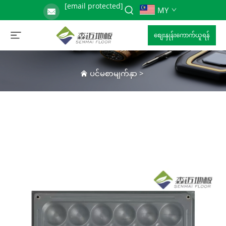
[email protected]
MY
စျေးနှုန်းကောက်ယူရန်
ပင်မစာမျက်နှာ
>