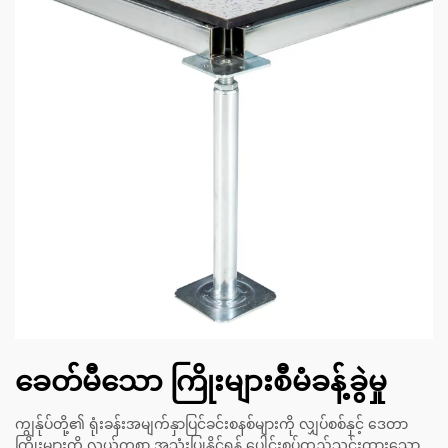
ခေတ်မီသော ကြိုးများစီမံခန့်ခွဲမှု
ကျွန်ုပ်တို့၏ ရုံးခန်းအမျက်နှာပြင်ခင်းစနစ်များကို လျှပ်စစ်နှင့် ဒေတာ
ကြိုးများကို လွယ်ကူစွာ အသုံးပြုနိုင်ရန် ပေါင်းစပ်ထည့်သွင်းထားသော