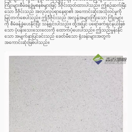
ကြိုးများစီမံခန့်ခွဲမှုစနစ်များဖြင့် ဒီဇိုင်းထုတ်ထားပါသည်။ ဤစဉ်ဆက်မြီး
သော ဒီဇိုင်းသည် အလုပ်လုပ်ရာနေရာ၏ အကောင်းဆုံးအသုံးဝင်မှုကို
မြင့်တက်စေပါသည်။ ဤဒီဇိုင်းသည် အလွန်အများကြီးသော ကြိုးများ
ကို စီမံခန့်ခွဲပေးနိုင်ပြီး သန့်ရှင်းပါသည်။ ထို့အပြင် ပရော်ဖက်ရှင်နယ်ဖြစ်
သော ပုံပန်းသေးသေးလေးကို ထောက်ပံ့ပေးပါသည်။ ဤသည်မှုန်းနိုင်
သော အမျက်နှာပြင်ခင်းသည် ခေတ်မီသော ရုံးခန်းများအတွက်
အကောင်းဆုံးဖြစ်ပါသည်။