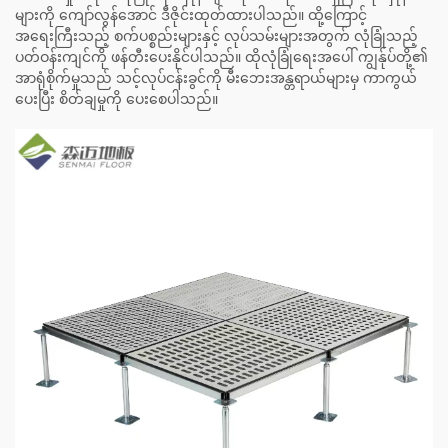
များကို ကျော်လွန်အောင် ဒီဇိုင်းထုတ်ထားပါသည်။ ထို့ကြောင့်
အရေးကြီးသည့် စက်ပစ္စည်းများနှင့် လုပ်သမ်းများအတွက် လုံခြုံသည့်
ပတ်ဝန်းကျင်ကို ဖန်တီးပေးနိုင်ပါသည်။ ထိုလုံခြုံရေးအပေါ် ကျွန်ုပ်တို့၏
အာရုံစိုက်မှုသည် သင့်လုပ်ငန်းခွင်ကို မီးဘေးအန္တရာယ်များမှ ကာကွယ်
ပေးပြီး စိတ်ချမှုကို ပေးစေပါသည်။