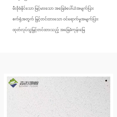
မီးခိုခံနိုင်သော မြင့်မားသော အခြေခံပေါ်ယံအမျက်ပြား
စက်ရုံအတွက် မြှင့်တင်ထားသော ဝင်ရောက်မှုအမျက်ပြား
ထုတ်လုပ်သူမြှင့်တင်ထားသည့် အခြေခံကုန်းမြေ