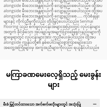
alongside မီးဘေးအန္တရာယ်ကို လျော့နည်းစေပါသည်။ ထို့အပ
alongside မီးဘေးအန္တရာယ်ကို လျော့နည်းစေပါသည်။ ထို့အပ
alongside မီးဘေးအန္တရာယ်ကို လျော့နည်းစေပါသည်။ ထို့အပ
alongside မီးဘေးအန္တရာယ်ကို လျော့နည်းစေ...... ကုဒ်စံနှုန်း
များနှင့် ကိုက်ညီမှုကိုလည်း တိုးမြှင့်ပေးပါသည်။ Senmai
Flooring သည် စက်မှုလုပ်ငန်းအများအပြားတွင် လုပ်ငန်းများ
အတွက် ခိုင်ခံ့သော အုပ်ချုပ်မှုအမျက်ပြားဖြေရှင်းနည်းများကို
ရှာဖွေရာတွင် လုပ်ငန်းများအား ကူညီပေးခဲ့ပါသည်။ ထို့အပ
alongside ကျွန်ုပ်တို့၏ နှစ်ပေါင်းများစွာကြာမျေားသော
အတွေ့အကြုံများမှ အကူအညီများကိုလည်း ရယူနိုင်ပါသည်။
မကြာခဏမေးလေ့ရှိသည့် မေးခွန်း
များ
မီးခံ မြှင့်တင်ထားသော အက်စက်ဖလိုးများတွင် အသုံးပြု