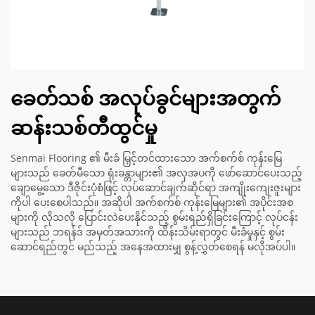
ခေတ်သစ် အလုပ်ခွင်များအတွက်
ဆန်းသစ်တီထွင်မှု
Senmai Flooring ၏ မီးခံ မြှင့်တင်ထားသော အက်စက်စ် ကုန်းမြေ
များသည် ခေတ်မီသော ရုံးခန္တာများ၏ အလှအပကို ဖော်ဆောင်ပေးသည့်
ချောမွေ့သော ဒီဇိုင်းပုံစံဖြင့် လုပ်ဆောင်ချက်ဆိုင်ရာ အကျိုးကျေးဇူးများ
ကိုပါ ပေးစေပါသည်။ အဆိုပါ အက်စက်စ် ကုန်းမြေများ၏ အပိုင်းအစ
များကို လိုသလို ပြောင်းလဲပေးနိုင်သည့် စွမ်းရည်ရှိခြင်းကြောင့် လုပ်ငန်း
များသည် ဘရန်ဒ် အမှတ်အသားကို ထိန်းသိမ်းရာတွင် မီးခံမှုနှင့် စွမ်း
ဆောင်ရည်တွင် မည်သည့် အနေအထားမျှ စွန့်လွှတ်စေရန် မလိုအပ်ပါ။