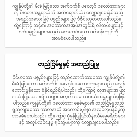
ကျွန်ုပ်တို့၏ မီးခံ မြင့်သော အက်စက်စ် ပလော့ဖ် ဖလော်အားများ
ကို မီးဘေးအန္တရာယ်ကို အထိရောက်ဆုံး လျှော့ချပေးနိုင်သည့်
အရည်အသွေးမြင့် ပစ္စည်းများဖြင့် ဒီဇိုင်းထုတ်ထားပါသည်။
ထို့ကြောင့် သင့်၏ အဆောက်အအုပ်အတွင်းရှိ ဝန်ထမ်းများနှင့်
စက်ပစ္စည်းများအတွက် ဘေးကင်းသော ပတ်ဝန်းကျင်ကို
အာမခံပေးပါသည်။
တည်ငြိမ်မှုနှင့် အတည်ပြုမှု
ခိုင်မာသော ပစ္စည်းများဖြင့် တည်ဆောက်ထားသော ကျွန်ုပ်တို့၏
မီးခံ မြင့်သော အက်စက်စ် ပလော့ဖ် ဖလော်အားများသည် အလွန်
ကောင်းမွန်သော ခံနိုင်ရည်ရှိပါသည်။ ထို့ကြောင့် လူအများအပြား
အသုံးပြုသော ဧရိယာများအတွက် အကောင်းဆုံး ရွေးချယ်မှုဖြစ်
ပါသည်။ ကျွန်ုပ်တို့၏ ဖလော်အား စနစ်များ၏ တည်ငြိမ်မှုသည်
ရှည်လျားသော ကာလအထိ အကောင်းမွန်စွာ အလုပ်လုပ်နိုင်မှုကို
အာမခံပေးပါသည်။ ထို့ကြောင့် ပုံမှန်ပြုပြင်ထိန်းသိမ်းမှုစရိတ်များ
နှင့် အလုပ်လုပ်နေမှု ရပ်ဆို့မှုများကို လျှော့ချပေးပါသည်။