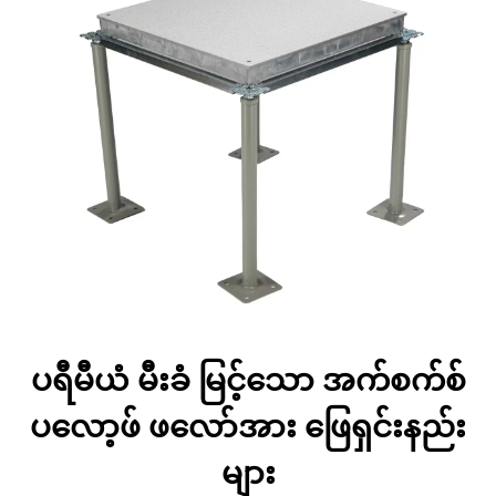
ပရီမီယံ မီးခံ မြင့်သော အက်စက်စ်
ပလော့ဖ် ဖလော်အား ဖြေရှင်းနည်း
များ