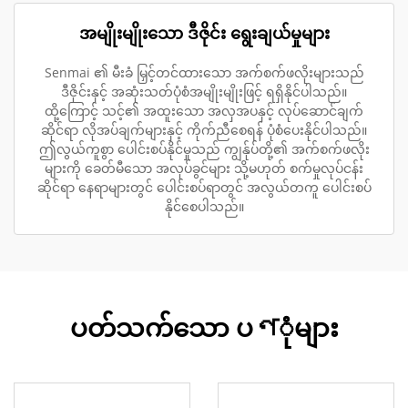
အမျိုးမျိုးသော ဒီဇိုင်း ရွေးချယ်မှုများ
Senmai ၏ မီးခံ မြှင့်တင်ထားသော အက်စက်ဖလိုးများသည်
ဒီဇိုင်းနှင့် အဆုံးသတ်ပုံစံအမျိုးမျိုးဖြင့် ရရှိနိုင်ပါသည်။
ထို့ကြောင့် သင့်၏ အထူးသော အလှအပနှင့် လုပ်ဆောင်ချက်
ဆိုင်ရာ လိုအပ်ချက်များနှင့် ကိုက်ညီစေရန် ပုံစံပေးနိုင်ပါသည်။
ဤလွယ်ကူစွာ ပေါင်းစပ်နိုင်မှုသည် ကျွန်ုပ်တို့၏ အက်စက်ဖလိုး
များကို ခေတ်မီသော အလုပ်ခွင်များ သို့မဟုတ် စက်မှုလုပ်ငန်း
ဆိုင်ရာ နေရာများတွင် ပေါင်းစပ်ရာတွင် အလွယ်တကူ ပေါင်းစပ်
နိုင်စေပါသည်။
ပတ်သက်သော ပণုံများ