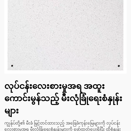
လုပ်ငန်းလေးစားမှုအရ အထူး
ကောင်းမွန်သည့် မီးလုံခြုံရေးစံနှုန်း
များ
ကျွန်ုပ်တို့၏ မီးခံ မြှင့်တင်ထားသည့် အခြေခံကုန်းမြေများကို လုပ်ငန်း
လေးစားမှုအရ မီးလုံခြုံရေးစံနှုန်းများကို ဖော်ထုတ်ပေးရှိပြီး ထိုစံနှုန်း