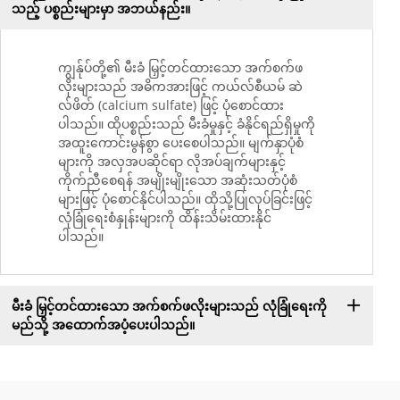
သည့် ပစ္စည်းများမှာ အဘယ်နည်း။
ကျွန်ုပ်တို့၏ မီးခံ မြှင့်တင်ထားသော အက်စက်ဖ
လိုးများသည် အဓိကအားဖြင့် ကယ်လ်စီယမ် ဆဲ
လ်ဖိတ် (calcium sulfate) ဖြင့် ပုံစောင်ထား
ပါသည်။ ထိုပစ္စည်းသည် မီးခံမှုနှင့် ခံနိုင်ရည်ရှိမှုကို
အထူးကောင်းမွန်စွာ ပေးစေပါသည်။ မျက်နှာပုံစံ
များကို အလှအပဆိုင်ရာ လိုအပ်ချက်များနှင့်
ကိုက်ညီစေရန် အမျိုးမျိုးသော အဆုံးသတ်ပုံစံ
များဖြင့် ပုံစောင်နိုင်ပါသည်။ ထိုသို့ပြုလုပ်ခြင်းဖြင့်
လုံခြုံရေးစံနှုန်းများကို ထိန်းသိမ်းထားနိုင်
ပါသည်။
မီးခံ မြှင့်တင်ထားသော အက်စက်ဖလိုးများသည် လုံခြုံရေးကို
မည်သို့ အထောက်အပံ့ပေးပါသည်။