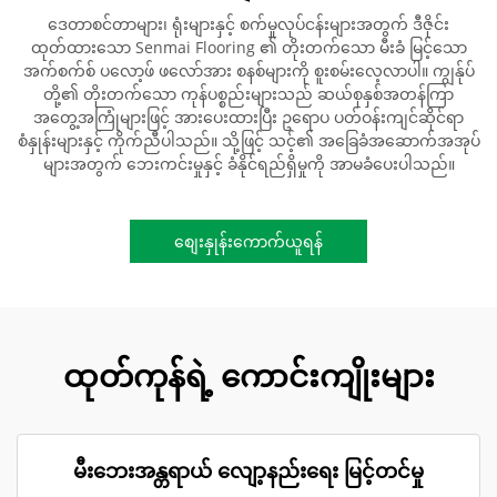
ဒေတာစင်တာများ၊ ရုံးများနှင့် စက်မှုလုပ်ငန်းများအတွက် ဒီဇိုင်း
ထုတ်ထားသော Senmai Flooring ၏ တိုးတက်သော မီးခံ မြင့်သော
အက်စက်စ် ပလော့ဖ် ဖလော်အား စနစ်များကို စူးစမ်းလေ့လာပါ။ ကျွန်ုပ်
တို့၏ တိုးတက်သော ကုန်ပစ္စည်းများသည် ဆယ်စုနှစ်အတန်ကြာ
အတွေ့အကြုံများဖြင့် အားပေးထားပြီး ဥရောပ ပတ်ဝန်းကျင်ဆိုင်ရာ
စံနှုန်းများနှင့် ကိုက်ညီပါသည်။ သို့ဖြင့် သင့်၏ အခြေခံအဆောက်အအုပ်
များအတွက် ဘေးကင်းမှုနှင့် ခံနိုင်ရည်ရှိမှုကို အာမခံပေးပါသည်။
စျေးနှုန်းကောက်ယူရန်
ထုတ်ကုန်ရဲ့ ကောင်းကျိုးများ
မီးဘေးအန္တရာယ် လျော့နည်းရေး မြင့်တင်မှု