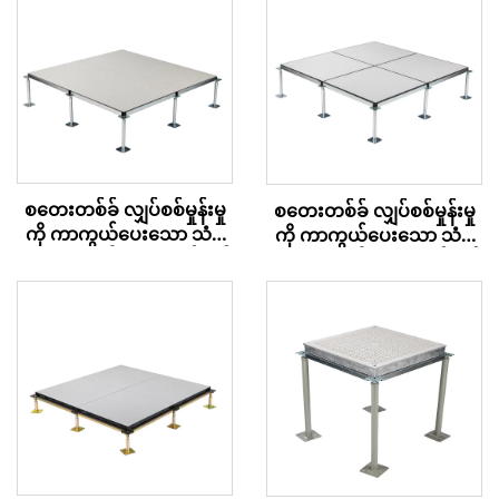
စတေးတစ်ခ် လျှပ်စစ်မှုန်းမှု
စတေးတစ်ခ် လျှပ်စစ်မှုန်းမှု
ကို ကာကွယ်ပေးသော သံမ
ကို ကာကွယ်ပေးသော သံမ
ဏီအားလုံးပါသော အက်စက်
ဏီအားလုံးပါသော အက်စက်
စ် ကုန်းမြေ – HPL
စ် ကုန်းမြေ – PVC
အဆုံးသတ်မှု
အဆုံးသတ်မှု