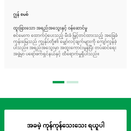
ဂျွန် စမစ်
ထူးခြားသော အရည်အသွေးနှင့် ဝန်ဆောင်မှု
စင်မေးက ထောက်ပံ့ပေးသည့် မီးခံ မြှင့်တင်ထားသည့် အခြေခံ
ကုန်းမြေသည် ကျွန်ုပ်တို့၏ မျှော်လင့်ချက်များကို ကျော်လွန်ခဲ့
ပါသည်။ အရည်အသွေးမှာ အထူးကောင်းမွန်ပြီး တပ်ဆင်ရေး
အဖွဲ့မှာ ပရော်ဖက်ရှင်နယ်နှင့် ထိရောက်မှုရှိပါသည်။
အခမဲ့ ကုန်ကုန်သေးသေး ရယူပါ