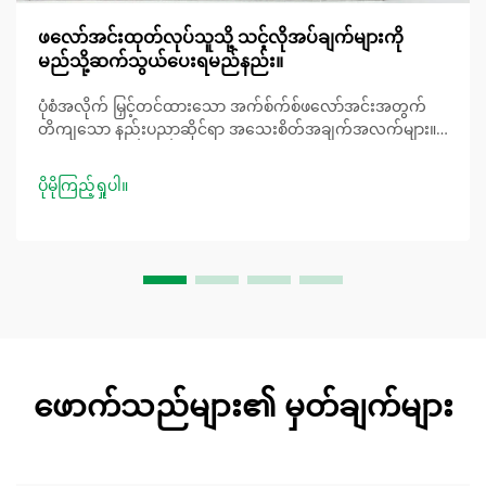
ဖလော်အင်းထုတ်လုပ်သူသို့ သင့်လိုအပ်ချက်များကို
မည်သို့ဆက်သွယ်ပေးရမည်နည်း။
ပုံစံအလိုက် မြှင့်တင်ထားသော အက်စ်က်စ်ဖလော်အင်းအတွက်
တိကျသော နည်းပညာဆိုင်ရာ အသေးစိတ်အချက်အလက်များ။
တိကျမှု၏တန်ဖိုးသည် အဘယ်နည်း။ ပုံစံအလိုက် မြှင့်တင်ထား
သော အက်စ်က်စ်ဖလော်အင်းအတွက် အသေးစိတ်
ပိုမိုကြည့်ရှုပါ။
အချက်အလက်များကို ဖော်ပြရာတွင် “အလေးချန်သော” နှင့်
“ခံနိုင်ရည်ရှိသော” ကဲ့သို့သော မတ်တပ်ရပ်နိုင်မှုမရှိသော
အသေးစိတ်အချက်အလက်များကို အသုံးပြုခြင်း...
ဖောက်သည်များ၏ မှတ်ချက်များ