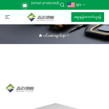
[email protected]
MY
စျေးနှုန်းကောက်ယူရန်
ပင်မစာမျက်နှာ
>