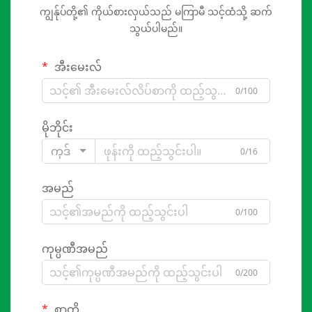
ကျွန်ုပ်တို့၏ ကိုယ်စားလှယ်သည် မကြာမီ သင့်ထံသို့ ဆက်
သွယ်ပါမည်။
အီးမေးလ်
0/100
မိုဘိုင်း
ကုဒ်
0/16
အမည်
0/100
ကုမ္ပဏီအမည်
0/200
စာတို