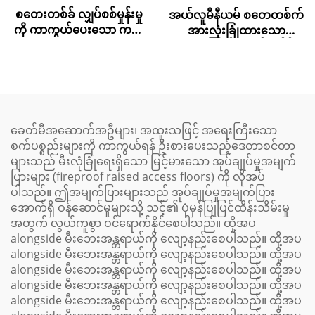
စတေးတစ်ခ် လျှပ်စစ်မှုန်းမှု
အယ်လူမီနီယမ် စတေတစ်က်
ကို ကာကွယ်ပေးသော ကယ်
အားလုံးခြုံထားသော
လ်စီယမ် ဆဲလ်ဖိတ် အက်စ
လေစီးကြောင်း အက်စက်စ် ပ
က်စ် ကုန်းမြေ – PVC
လော့ဖ်
အဆုံးသတ်မှု
ခေတ်မီအဆောက်အဦများ၊ အထူးသဖြင့် အရေးကြီးသော
စက်ပစ္စည်းများကို ကာကွယ်ရန် ဦးစားပေးသည့်ဒေတာစင်တာ
များသည် မီးလုံခြုံရေးရှိသော မြင့်မားသော အုပ်ချုပ်မှုအမျက်
ပြားများ (fireproof raised access floors) ကို လိုအပ်
ပါသည်။ ဤအမျက်ပြားများသည် အုပ်ချုပ်မှုအမျက်ပြား
အောက်ရှိ ဝန်ဆောင်မှုများသို့ သင့်၏ ပုံမှန်ပြုပြင်ထိန်းသိမ်းမှု
အတွက် လွယ်ကူစွာ ဝင်ရောက်နိုင်စေပါသည်။ ထို့အပ
alongside မီးဘေးအန္တရာယ်ကို လျော့နည်းစေပါသည်။ ထို့အပ
alongside မီးဘေးအန္တရာယ်ကို လျော့နည်းစေပါသည်။ ထို့အပ
alongside မီးဘေးအန္တရာယ်ကို လျော့နည်းစေပါသည်။ ထို့အပ
alongside မီးဘေးအန္တရာယ်ကို လျော့နည်းစေပါသည်။ ထို့အပ
alongside မီးဘေးအန္တရာယ်ကို လျော့နည်းစေပါသည်။ ထို့အပ