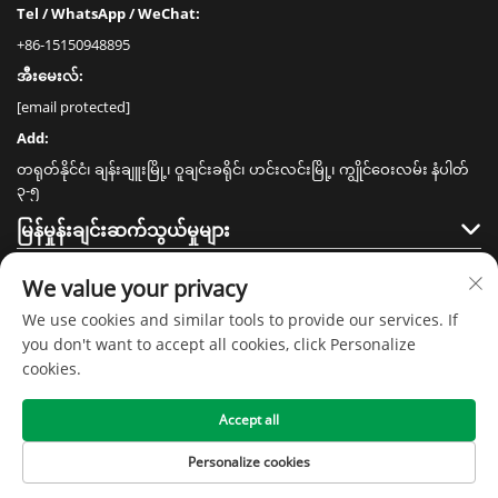
Tel / WhatsApp / WeChat:
+86-15150948895
အီးမေးလ်:
[email protected]
Add:
တရုတ်နိုင်ငံ၊ ချန်းချူးမြို့၊ ဝူချင်းခရိုင်၊ ဟင်းလင်းမြို့၊ ကျွိုင်ဝေးလမ်း နံပါတ်
၃-၅
မြန်မှုန်းချင်းဆက်သွယ်မှုများ
ထုတ်ကုန်များ
We value your privacy
We use cookies and similar tools to provide our services. If
you don't want to accept all cookies, click Personalize
cookies.
Accept all
မူရင်းပိုင်ခွင့် © ၂၀၂၀ ခုနှစ်၊ ကျန်းဆူ စင်မေ အိမ်သုံးပစ္စည်းနည်းပညာ ကုမ္ပဏီလီမိ
တက် -
လုံခြုံရေးမူဝါဒ
Personalize cookies
ပင်မစာမျက်နှာ
ထုတ်ကုန်များ
ကျွန်ုပ်တို့အား ဆက်
ထိပ်
သွယ်ပါ