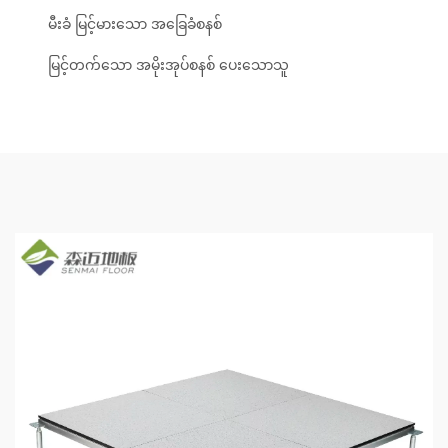
မီးခံ မြင့်မားသော အခြေခံစနစ်
မြင့်တက်သော အမိုးအုပ်စနစ် ပေးသောသူ