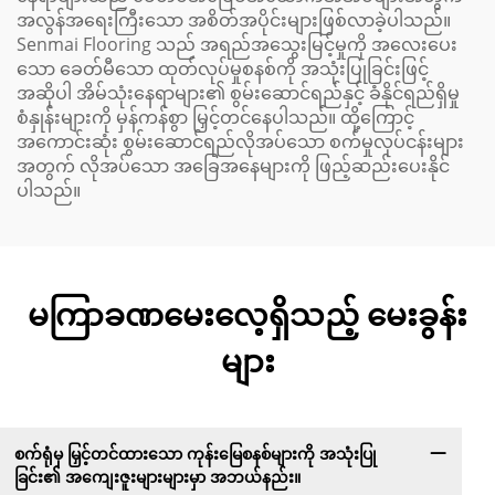
အလွန်အရေးကြီးသော အစိတ်အပိုင်းများဖြစ်လာခဲ့ပါသည်။
Senmai Flooring သည် အရည်အသွေးမြင့်မှုကို အလေးပေး
သော ခေတ်မီသော ထုတ်လုပ်မှုစနစ်ကို အသုံးပြုခြင်းဖြင့်
အဆိုပါ အိမ်သုံးနေရာများ၏ စွမ်းဆောင်ရည်နှင့် ခံနိုင်ရည်ရှိမှု
စံနှုန်းများကို မှန်ကန်စွာ မြှင့်တင်နေပါသည်။ ထို့ကြောင့်
အကောင်းဆုံး စွမ်းဆောင်ရည်လိုအပ်သော စက်မှုလုပ်ငန်းများ
အတွက် လိုအပ်သော အခြေအနေများကို ဖြည့်ဆည်းပေးနိုင်
ပါသည်။
မကြာခဏမေးလေ့ရှိသည့် မေးခွန်း
များ
စက်ရုံမှ မြှင့်တင်ထားသော ကုန်းမြေစနစ်များကို အသုံးပြု
ခြင်း၏ အကျေးဇူးများများမှာ အဘယ်နည်း။