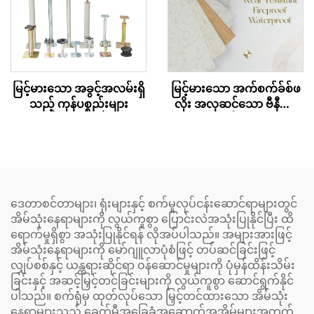
မြင့်မားသော အခွင့်အလမ်းရှိ
မြင့်မားသော အက်စက်ခ်စ်ဖ
သည့် ကုန်ပစ္စည်းများ
လိုး အလှဆင်သော ဗီနီယာ
ရွေးချယ်စရာများ
ဒေတာစင်တာများ၊ ရုံးများနှင့် စက်မှုလုပ်ငန်းဆောင်ရာများတွင်
အိမ်သုံးနေရာများကို လွယ်ကူစွာ ပြောင်းလဲအသုံးပြုနိုင်ပြီး ထိ
ရောက်မှုရှိစွာ အသုံးပြုနိုင်ရန် လိုအပ်ပါသည်။ အများအားဖြင့်
အိမ်သုံးနေရာများကို မော်ဂျူလာပုံစံဖြင့် တပ်ဆင်ခြင်းဖြင့်
လျှပ်စစ်နှင့် ယန္တရားဆိုင်ရာ ဝန်ဆောင်မှုများကို ပုံမှန်ထိန်းသိမ်း
ခြင်းနှင့် အဆင့်မြှင့်တင်ခြင်းများကို လွယ်ကူစွာ ဆောင်ရွက်နိုင်
ပါသည်။ စက်ရုံမှ ထုတ်လုပ်သော မြှင့်တင်ထားသော အိမ်သုံး
နေရာများသည် ခေတ်မီအခြေခံအဆောက်အအိမ်များအတွက်