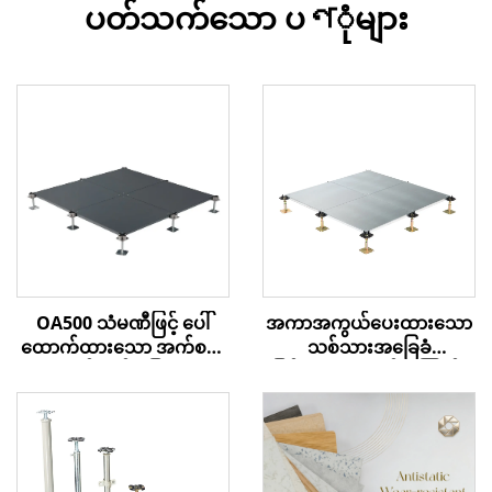
ပတ်သက်သော ပণုံများ
OA500 သံမဏီဖြင့် ပေါ်
အကာအကွယ်ပေးထားသော
ထောက်ထားသော အက်စက်
သစ်သားအခြေခံ
စ် ကုန်းမြေ
မြင့်မားသော လမ်းကြောင်း
အဖ покရှင်