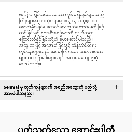
စက်ရုံမှ မြှင့်တင်ထားသော ကုန်းမြေစနစ်များသည်
ကြိုးများနှင့် အသုံးပြုမှုများသို့ လွယ်ကူစွာ ဝင်
ရောက်နိုင်ခြင်း၊ လေဝင်လေထွက်ကောင်းမှုကို မြှင့်
တင်ခြင်းနှင့် ရုံးအစီအစဥ်များကို လွယ်ကူစွာ
ပြောင်းလဲနိုင်ခြင်းတို့ကို ပေးဆောင်ပါသည်။
အထူးသဖြင့် အအေးခံခြင်းနှင့် ထိန်းသိမ်းရေး
လုပ်ငန်းများသည် အရေးကြီးသော ဒေတာစင်တာ
များတွင် ဤစနစ်များသည် အထူးအကျေးဇူးပုံ
ပေးပါသည်။
Senmai မှ ထုတ်ကုန်များ၏ အရည်အသွေးကို မည်သို့
အာမခံပါသနည်း။
ပတ်သက်သော ဆောင်းပါတီ