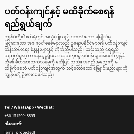
ပတ်ဝန်းကျင်နှင့် မထိခိုက်စေရန်
ရည်ရွယ်ချက်
ကျွန်ုပ်တို့၏စက်ရုံတွင် အသုံးပြုသည့် အားလုံးသော မြေပြင်မှ
မြင့်မားသော အဖ пок်စနစ်များသည် ဥရောပနိုင်ငံများ၏ ပတ်ဝန်းကျင်
ထိန်းသိမ်းရေး စံနှုန်းများနှင့် ကိုက်ညီပါသည်။ ယင်းသည် ရေရှည်
တည်တံ့မှုနှင့် တာဝန်ယူမှုရှိသော ထုတ်လုပ်မှုလုပ်ငန်းများအပေါ် ကျွန်ုပ်
တို့၏ စိတ်အားထက်သန်မှုကို ဖော်ပြပါသည်။ အရည်အသွေးကို မ
ထိခိုက်စေဘဲ ပတ်ဝန်းကျင်အတွက် သင့်တော်သော ဖြေရှင်းနည်းများကို
ကျွန်ုပ်တို့ ဦးစားပေးပါသည်။
Tel / WhatsApp / WeChat:
+86-15150948895
အီးမေးလ်:
[email protected]