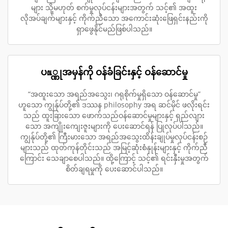
များ သို့မဟုတ် စက်မှုလုပ်ငန်းများအတွက် သင့်၏ အထူး
လိုအပ်ချက်များနှင့် ကိုက်ညီသော အကောင်းဆုံးဖြေရှင်းနည်းကို
ရှာဖွေနိုင်မည်ဖြစ်ပါသည်။
ပณ္ဏုအမှန်ကို ဝန်ခံခြင်းနှင့် ဝန်ဆောင်မှု
“အထူးသော အရည်အသွေး၊ ဂရုစိုက်မှုရှိသော ဝန်ဆောင်မှု”
ဟူသော ကျွန်ုပ်တို့၏ ဒဿန philosophy အရ ဆင်မိုင် ဖလိုးရင်း
သည် ထူးခြားသော ဖောက်သည်ဝန်ဆောင်မှုများနှင့် ရှည်လျား
သော အကျိုးကျေးဇူးများကို ပေးဆောင်ရန် ပြုလုပ်ပါသည်။
ကျွန်ုပ်တို့၏ ကြီးမားသော အရည်အသွေးထိန်းချုပ်မှုလုပ်ငန်းစဉ်
များသည် ထုတ်ကုန်တိုင်းသည် အမြင့်ဆုံးစံနှုန်းများနှင့် ကိုက်ညီ
ကြောင်း သေချာစေပါသည်။ ထို့ကြောင့် သင့်၏ ရင်းနှီးမှုအတွက်
စိတ်ချရမှုကို ပေးဆောင်ပါသည်။