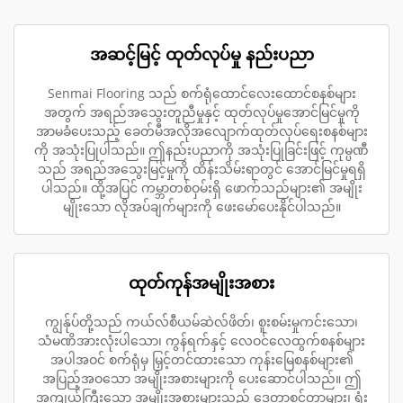
အဆင့်မြင့် ထုတ်လုပ်မှု နည်းပညာ
Senmai Flooring သည် စက်ရုံထောင်လေးထောင်စနစ်များ
အတွက် အရည်အသွေးတူညီမှုနှင့် ထုတ်လုပ်မှုအောင်မြင်မှုကို
အာမခံပေးသည့် ခေတ်မီအလိုအလျောက်ထုတ်လုပ်ရေးစနစ်များ
ကို အသုံးပြုပါသည်။ ဤနည်းပညာကို အသုံးပြုခြင်းဖြင့် ကုမ္ပဏီ
သည် အရည်အသွေးမြင့်မှုကို ထိန်းသိမ်းရာတွင် အောင်မြင်မှုရရှိ
ပါသည်။ ထို့အပြင် ကမ္ဘာတစ်ဝှမ်းရှိ ဖောက်သည်များ၏ အမျိုး
မျိုးသော လိုအပ်ချက်များကို ဖေးမော်ပေးနိုင်ပါသည်။
ထုတ်ကုန်အမျိုးအစား
ကျွန်ုပ်တို့သည် ကယ်လ်စီယမ်ဆဲလ်ဖိတ်၊ စူးစမ်းမှုကင်းသော၊
သံမဏိအားလုံးပါသော၊ ကွန်ရက်နှင့် လေဝင်လေထွက်စနစ်များ
အပါအဝင် စက်ရုံမှ မြှင့်တင်ထားသော ကုန်းမြေစနစ်များ၏
အပြည့်အဝသော အမျိုးအစားများကို ပေးဆောင်ပါသည်။ ဤ
အကျယ်ကြီးသော အမျိုးအစားများသည် ဒေတာစင်တာများ၊ ရုံး