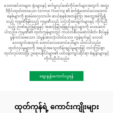
ဒေတာစင်တာများ၊ ရုံးများနှင့် စက်မှုလုပ်ဖော်ကိုင်ဖက်များအတွက် အထူး
ဒီဇိုင်းထုတ်ထားသော Senmai Flooring ၏ စက်ရုံထောင်လေးထောင်
စနစ်များကို စူးစမ်းလေ့လာပါ။ ဆယ်စုနှစ်အတန်ကြာ အတွေ့အကြုံရှိ
သည့် ကုမ္ပဏီဖြစ်သည့် ကုမ္ပဏီသည် သင့်လိုအပ်ချက်များနှင့် ကိုက်ညီ
သည့် ဉာဏ်ရည်မြင့်မှုနှင့် အဆင့်မြင့်ဖြေရှင်းနည်းများကို ပေးဆောင်
ပါသည်။ ကုမ္ပဏီ၏ ထုတ်ကုန်များတွင် ကယ်လ်စီယမ်ဆဲလ်ဖိတ်၊ စီးပ်မှုန်
မှုန်ကင်းစေသော၊ သံမှုန်အားလုံးပါဝင်သော၊ ကွန်ရက်နှင့် လေဝင်
လေထွက်အတွက် ထောင်လေးထောင်ပေါ်များ ပါဝင်ပါသည်။
ထုတ်လုပ်မှုများကို အရည်အသွေးထိန်းချုပ်မှုများဖြင့် တင်းကြပ်စွာ
ထုတ်လုပ်ထားပြီး ဥရောပနိုင်ငံများ၏ ပတ်ဝန်းကျင်ဆိုင်ရာ စံနှုန်းများနှင့်
ကိုက်ညီပါသည်။
စျေးနှုန်းကောက်ယူရန်
ထုတ်ကုန်ရဲ့ ကောင်းကျိုးများ