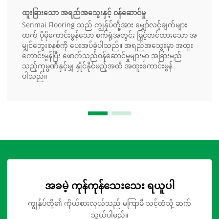
ထူးခြားသော အရည်အသွေးနှင့် ဝန်ဆောင်မှု
Senmai Flooring သည် ကျွန်ုပ်တို့အား မျှော်လင့်ချက်များ
ထက် ပိုမိုကောင်းမွန်သော စက်ရုံအတွင်း မြှင့်တင်ထားသော အ
မျှင်ဘွေးစနစ်ကို ပေးအပ်ခဲ့ပါသည်။ အရည်အသွေးမှာ အထူး
ကောင်းမွန်ပြီး ဖောက်သည်ဝန်ဆောင်မှုများမှာ အခြားမည်
သည့်ကုမ္ပဏီနှင့်မျှ နှိုင်နိုင်မည့်အထိ အထူးကောင်းမွန်
ပါသည်။
အခမဲ့ ကုန်ကုန်သေးသေး ရယူပါ
ကျွန်ုပ်တို့၏ ကိုယ်စားလှယ်သည် မကြာမီ သင့်ထံသို့ ဆက်
သွယ်ပါမည်။