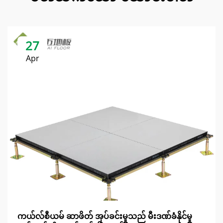
27
Apr
ကယ်လ်စီယမ် ဆာဖိတ် အုပ်ခင်းမှုသည် မီးဒဏ်ခံနိုင်မှု