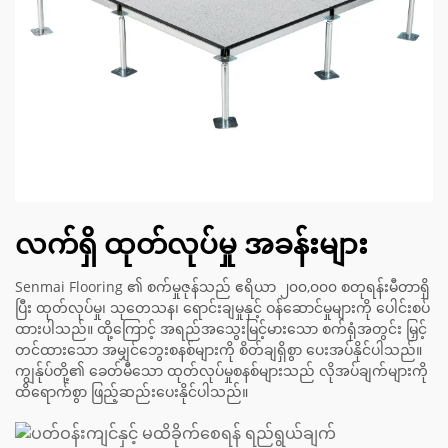
လက်ရှိ ထုတ်လုပ်မှု အခန်းများ
Senmai Flooring ၏ စက်မှုဇုန်သည် ဧရိယာ ၂၀၀,၀၀၀ စတုရန်းမီတာရှိ
ပြီး ထုတ်လုပ်မှု၊ သုတေသန၊ ရောင်းချမှုနှင့် ဝန်ဆောင်မှုများကို ပေါင်းစပ်
ထားပါသည်။ ထို့ကြောင့် အရည်အသွေးမြင့်မားသော စက်ရုံအတွင်း မြှင့်
တင်ထားသော အမျှင်ဘွေးစနစ်များကို စိတ်ချရှိစွာ ပေးအပ်နိုင်ပါသည်။
ကျွန်ုပ်တို့၏ ခေတ်မီသော ထုတ်လုပ်မှုစနစ်များသည် လိုအပ်ချက်များကို
ထိရောက်စွာ ဖြည့်ဆည်းပေးနိုင်ပါသည်။