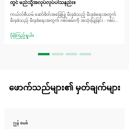
တွင် မည်သို့အလုပ်လုပ်ပါသနည်း။
ကယ်လ်စီယမ် ဆော်ဖိတ်အခြေပြု မီးခုခံသည့် မီးခုခံရေးအတွက်
မီးခုခံသည့် မီးခုခံရေးအတွက် ဂစ်ပ်စမ်းကို အသုံးပြုခြင်း - ဂစ်ပ်
စမ်းကို စုပ်ယူသည့် မီးခုခံရေး ဂစ်ပ်စမ်းပါသည့် မီးခုခံသည့် မီးခုခံ
ရေးအတွက် မီးခုခံသည့် မီးခုခံရေးအတွက် ဂစ်ပ်စမ်းပါသည့် မီး
ပိုမိုကြည့်ရှုပါ။
ခုခံသည့် မီးခုခံရေးအတွက် ဂစ်ပ်စမ်းပါသည့် မီးခုခံသည့် မီးခုခံ
ရေးအတွက် ဂစ်ပ်စမ်းပါသည့် မီးခုခံသည့် မီးခုခံရေးအတွက် ဂစ်ပ်
စမ်းပါသည့် မီးခုခံသည့် မီးခုခံရေးအတွက် ဂစ်ပ်စမ်းပါသည့် မီးခုခံ
သည့် မီးခုခံရေးအတွက် ဂစ်ပ်စမ်းပါသည့် မီးခုခံသည့် မီးခုခံရေး
အတွက် ဂစ်ပ်စမ်းပါသည့် မီးခုခံသည့် မီးခုခံရေးအတွက် ဂစ်ပ်စမ်း
ပါသည့် မီးခုခံ......
ဖောက်သည်များ၏ မှတ်ချက်များ
ဂျွန် စမစ်