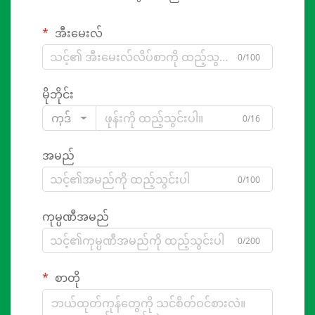
အီးမေးလ်
0/100
မိုဘိုင်း
ကုဒ်
0/16
အမည်
0/100
ကုမ္ပဏီအမည်
0/200
စာတို