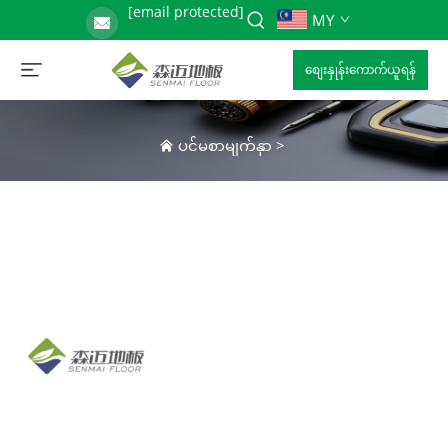
[email protected]
MY
စျေးနှုန်းကောက်ယူရန်
ပင်မစာမျက်နှာ
>