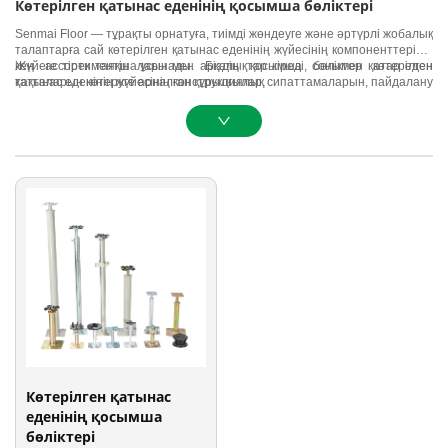
Көтерілген қатынас еденінің қосымша бөліктері
Senmai Floor — тұрақты орнатуға, тиімді жөндеуге және әртүрлі жобалық
талаптарға сай көтерілген қатынас еденінің жүйесінің компоненттерінің
кең ассортиментін ұсынады. Біздің қосымша бөліктер көтерілген
Жүйеге тірек таяқшалары мен арқалықтар кіреді, сонымен қатар еден
қатынас еденінің жүйесінің конструкциялық сипаттамаларын, пайдалану
тақталарын көтеруге арналған құрылғылар.
ыңғайлылығын және жалпы сенімділігін арттыру үшін бірлесіп жұмыс
істейді.
Көтерілген қатынас
еденінің қосымша
бөліктері