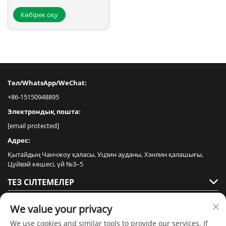
Көбірек оқу
Тел/WhatsApp/WeChat:
+86-15150948895
Электрондық пошта:
[email protected]
Адрес:
Қытайдың Чанчжоу қаласы, Уцзин ауданы, Хэнлин қалашығы,
Цуйвэй көшесі, үй №3–5
ТЕЗ СІЛТЕМЕЛЕР
ӨНІМДЕР
We value your privacy
We use cookies and similar tools to provide our services. If