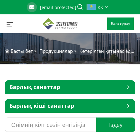
KK
[email protected]
Баға сұрау
Басты бет
>
Продукциялар
>
Көтерілген қатынас еденінің қосымша бөліктері
Барлық санаттар
Барлық кіші санаттар
Іздеу