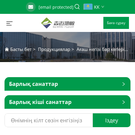
KK
[email protected]
Баға сұрау
Басты бет
>
Продукциялар
>
Ағаш негізі бар көтерілген қол жеткізу едені
Барлық санаттар
Барлық кіші санаттар
Іздеу