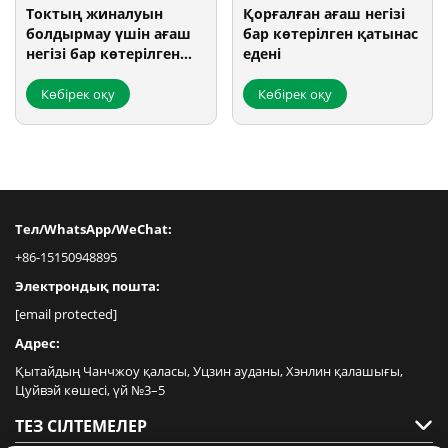
Токтың жиналуын
Қорғалған ағаш негізі
болдырмау үшін ағаш
бар көтерілген қатынас
негізі бар көтерілген
едені
еден жабыны
Көбірек оқу
Көбірек оқу
Тел/WhatsApp/WeChat:
+86-15150948895
Электрондық пошта:
[email protected]
Адрес:
Қытайдың Чанчжоу қаласы, Уцзин ауданы, Хэнлин қалашығы,
Цуйвэй көшесі, үй №3–5
ТЕЗ СІЛТЕМЕЛЕР