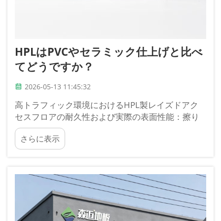
HPLはPVCやセラミック仕上げと比べ
てどうですか？
2026-05-13 11:45:32
高トラフィック環境におけるHPL製レイズドアク
セスフロアの耐久性および実際の表面性能：擦り
傷、傷、摩耗、および継続的な歩行者通行・ロー
さらに表示
リング荷重に対する耐性。高圧積層板（HPL）製
レイズドアクセスフロアは、e...