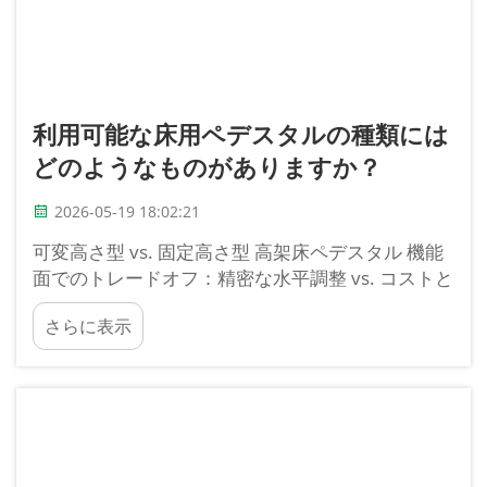
利用可能な床用ペデスタルの種類には
どのようなものがありますか？
2026-05-19 18:02:21
可変高さ型 vs. 固定高さ型 高架床ペデスタル 機能
面でのトレードオフ：精密な水平調整 vs. コストと
簡便性 可変高さ型と固定高さ型の高架床ペデスタ
さらに表示
ルの選択は、本質的に「精密な水平調整性能」と
「コスト・簡便性」の間のバランスを取ることに
集約されます…