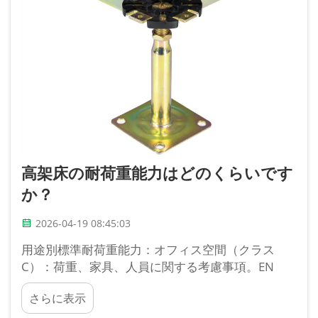
高架床の耐荷重能力はどのくらいです
か？
2026-04-19 08:45:03
用途別標準耐荷重能力：オフィス空間（クラス
C）：荷重、家具、人員に関する考慮事項。EN
12825に準拠したクラスCの高架床の場合、4.5 kN
さらに表示
／m²（約450 kg／m²）の支持荷重が…