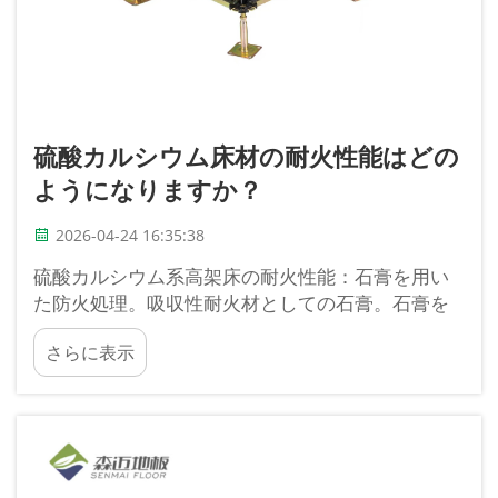
硫酸カルシウム床材の耐火性能はどの
ようになりますか？
2026-04-24 16:35:38
硫酸カルシウム系高架床の耐火性能：石膏を用い
た防火処理。吸収性耐火材としての石膏。石膏を
コアに含む高架床は、約○○％の水分を含む水和石
さらに表示
膏コアを化学的に構成しています…