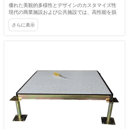
優れた美観的多様性とデザインのカスタマイズ性
現代の商業施設および公共施設では、高性能を損
なうことなく、洗練されたインテリアデザインに
さらに表示
調和する床材が求められています。セラミック製
高架床はまさにその要請に応えるものであり、厚
みや強度といった機能性と…