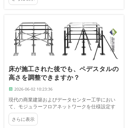
成要素であり、効率的な冷却、ケーブル管理、お
よび…
床が施工された後でも、ペデスタルの
高さを調整できますか？
2026-06-02 10:23:36
現代の商業建築およびデータセンター工学におい
て、モジュラーフロアネットワークを仕様設定す
る際には、初期の荷重定格と同様に、長期的な適
さらに表示
応性も評価する必要があります。施設管理者およ
び構造エンジニアの間で頻繁かつ重要な問いとし