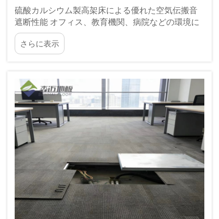
硫酸カルシウム製高架床による優れた空気伝搬音
遮断性能 オフィス、教育機関、病院などの環境に
おいて、硫酸カルシウム製高架床システムは優れ
さらに表示
た空気伝搬音遮断性能を発揮します。これは特に…