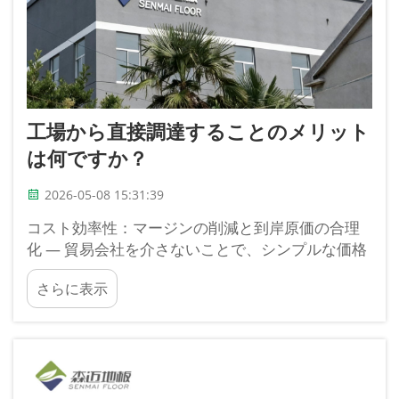
工場から直接調達することのメリット
は何ですか？
2026-05-08 15:31:39
コスト効率性：マージンの削減と到岸原価の合理
化 — 貿易会社を介さないことで、シンプルな価格
設定とコスト削減を実現。床高型工場から直接購
さらに表示
入すると、貿易会社によるマージンがすべて排除
され、コストは通常…