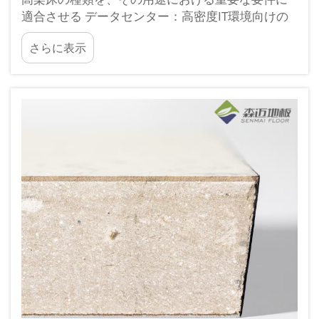
適合させる データセンター：高密度IT環境向けの
空気流、荷重容量、プラenum高さの最適化 デー
さらに表示
タセンターでは、構造的堅牢性と熱管理性能を両
立させた高架床システムが不可欠です…