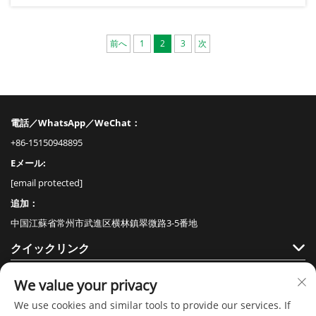
前へ
1
2
3
次
電話／WhatsApp／WeChat：
+86-15150948895
Eメール:
[email protected]
追加：
中国江蘇省常州市武進区横林鎮翠微路3-5番地
クイックリンク
製品
We value your privacy
We use cookies and similar tools to provide our services. If