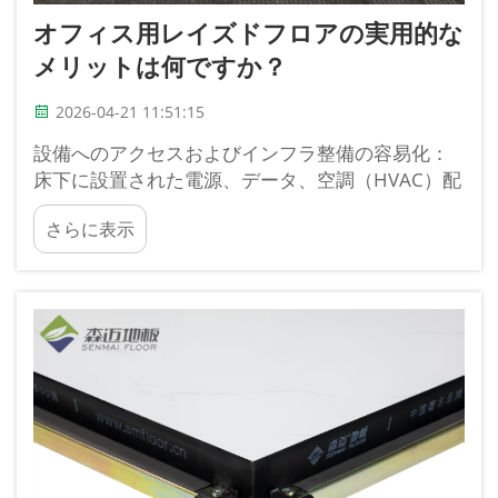
オフィス用レイズドフロアの実用的な
メリットは何ですか？
2026-04-21 11:51:15
設備へのアクセスおよびインフラ整備の容易化：
床下に設置された電源、データ、空調（HVAC）配
線への迅速なアクセスが可能。オフィス用レイズ
さらに表示
ドフロアはメンテナンスを革新し、工具を用いず
に即座に重要なサービスにアクセスできるように
なります。また、...