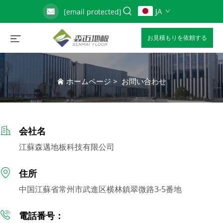
JA
[email protected]
お見積もりを依頼する
ホームページ
>
お問い合わせ
会社名
江蘇森邁地板科技有限公司
住所
中国江蘇省常州市武進区横林鎮翠微路3-5番地
電話番号：