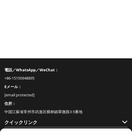
電話／WhatsApp／WeChat：
+86-15150948895
Eメール：
[email protected]
住所：
中国江蘇省常州市武進区横林鎮翠微路3-5番地
クイックリンク