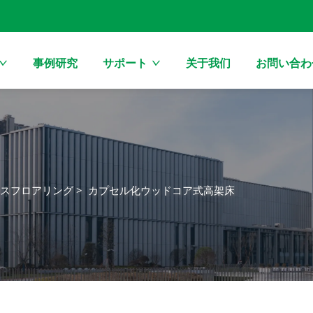
事例研究
サポート
关于我们
お問い合わ
スフロアリング
>
カプセル化ウッドコア式高架床