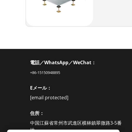
電話／WhatsApp／WeChat：
+86-15150948895
Eメール：
[email protected]
住所：
中国江蘇省常州市武進区横林鎮翠微路3-5番
地