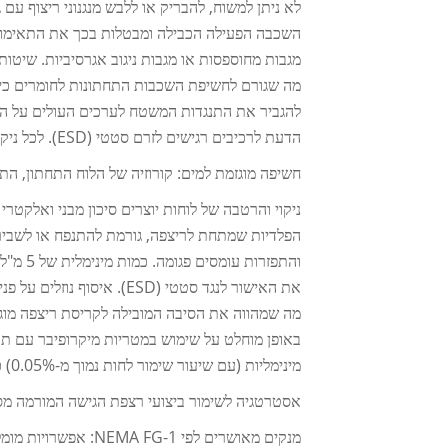
מגבות מחוספסות או מגבות ניגוב אגרסיביות. שיטו
מה שגורם לחשיפת השכבות התחתונות לחומרים כימי
הדעת לרכיבים רגישים לזרם סטטי (ESD). לכל ניקוי יבש יש להשתמש אך ורק בכלים מוליכים מיקרו-סיביים שאינם מחוספסים.
חשיפה מוגזמת למים: קורוזיה של הלוח התחתון, ה
ניקוי והרטבה של לוחות יוצרים סיכון מבני ואלקטרי
הפלדיות שמתחת לריצפה, גורמת להתנפח או לשביר
והתפזר
את האישור לנגד סטטי (ESD).
מה שמהווה את הסיבה המובילה לקריסת ריצפה מוגב
מינימליות (עם שיעור שימור לחות נמוך מ-0.05%) כדי לעמוד בדרישות אלו.
אסטרטגיה לשימור ביצועי רצפת הגישה המורמה מסוג HPL לאורך טווח זמן 
מנקים מאושרים לפי NEMA FG-1: אפשרויות מומלצות לא יוניות וחסרות שאריות