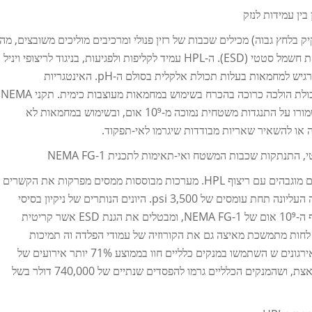
 גישה מוגבהת מסוג HPL (למינט דקיק בלחץ גבוה) מכילים שכבות של רזין פנולי ומרכיבים מוליכים משובצים, מה
שמביא עמידות מכנית מעולה והגנה אמינה על פריקת חשמל סטטי (ESD). ה-HPL עמיד לקליפות ולפגיעות, בניגוד לריצופי ויניל
או ריצופי שטיח, אך הוא רגיש לכימיקלים. לכן הוא רגיש למחמאות בעלות תכולת אלקלית בסולם ה-pH. האינטגריות
הרובסטית של המשטח בשילוב דרישות קשיחות ליכולת הולכה כרוכה בהכרח בשימוש במחמאות מעוצבות כימית. תקני NEMA
FG-1 דורשים שהחומרים המרכיבים את הריצוף ישמורו על התנגדות משטחית נמוכה מ-10⁹ אום, ובשימוש במחמאות לא
 או להשאיר שאריות מבודדות שיגרמו לאי-תפקוד.
תנתקות שכבות המשטח ואי-תאימות לתכנית NEMA FG-1
מנקים כלליים הם הסיבה העיקרית לבעיות במרחבים מוגבהים עם ריצוף HPL. מערכות מבוססות ממסים מפרקות את הקשרים
הפנוליים של הרזינים, מה שגורם להתנתקות השכבה העליונה תחת עומסים של 3,500 psi. היונים הנותרים של ניקיון בסיסי
וחומצי מגבילים את ההתנגדות החשמלית מעבר לסף ה-10⁹ אום של NEMA FG-1, ומבטלים את הגנת ESD אשר קריטית
. לחות מתמשכת מאיצה גם את הקורוזיה של עמודי הפלדה וה תמיכות
התחתונות של הריצוף. מחקר משנת 2023 מצא שאירגונים ש השתמשו במנקים כלליים חוו בממוצע 71% יותר אירועים של
דליפת מטען סטטי (ESD) ו-54% החלפת לוחות מואצת, ושהמנקים הכלליים גרמו להפסדים שנתיים של 740,000 דולר בשל