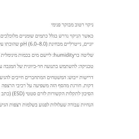
ניקוי רטוב מבוקר פנימי
כאשר הניקוי נדרש בגלל כתמים שומניים מלוכלכים 
יוניים, נייטרליים מבחינת pH (6.0–8.0) שהוכתו על-פי הסטנדרט NEMA FG-1. הפרמטר החשוב ביותר מבין אלה הוא
שליטה ברhumidity: ליישם מים בכמות מינימלית של 300 מ"ל מים לכל 10 מ"ר
טכניקה: להשתמש בתנועה חד-כיוונית של המגבה ע
דקות. חורגת מהסף הזה משפיעה על רכיבי הרצפה ה
הסיכון לתקלות הקשורות לזרם סטטי (ESD) (כתב העת הביקורתי לשליטה בזרם הסטטי, 2022).
הנחיות עבודה שעלולות לפגוע בשלמות רצפות הגישה ה