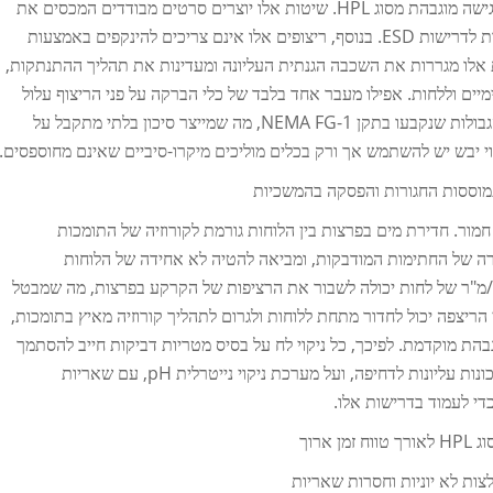
לא ניתן למשוח, להבריק או ללבש מנגנוני ריצוף עם גישה מוגבהת מסוג HPL. שיטות אלו יוצרים סרטים מבודדים המכסים את
השכבה הפעילה הכבילה ומבטלות בכך את התאימות לדרישות ESD. בנוסף, ריצופים אלו אינם צריכים להינקפים באמצעות
ת אלו מגררות את השכבה הגנתית העליונה ומעדינות את תהליך ההתנתקות,
ים וללחות. אפילו מעבר אחד בלבד של כלי הברקה על פני הריצוף עלול
להגביר את התנגדות המשטח לערכים העולים על הגבולות שנקבעו בתקן NEMA FG-1, מה שמייצר סיכון בלתי מתקבל על
תמוססות החגורות והפסקה בהמשכיות
 חמור. חדירת מים בפרצות בין הלוחות גורמת לקורוזיה של התומכות
ה של החתימות המודבקות, ומביאה להטיה לא אחידה של הלוחות
ות עומסים פגומה. כמות מינימלית של 5 מ"ל/מ"ר של לחות יכולה לשבור את הרציפות של הקרקע בפרצות, מה שמבטל
 איסוף נוזלים על פני הריצפה יכול לחדור מתחת ללוחות ולגרום לתהליך קורוזיה מאיץ בתומכות,
הת מוקדמת. לפיכך, כל ניקוי לח על בסיס מטריות דביקות חייב להסתמך
באופן מוחלט על שימוש במטריות מיקרופיבר עם תכונות עליונות לדחיפה, ועל מערכת ניקוי נייטרלית pH, עם שאריות
ארוך