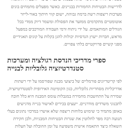
לדרישות הבטיחות החמורות בבניינים. כאשר מפעלים מתמחים בונים
מערכות ריצפות רשת ברמה גבוהה, ישום קווי חיתוך באור-לייזר
אוטומטיים מתקדמים ממזער את הפסולת ומשמר דיוק ממדי בכל
הגודלים המותאמים. על ידי ניתוח זרמי העבודה המורכבים במפעל
מראש, חברות ייעוץ הנדסיות יכולות להגן בקלות על קונים תאגידיים
מפני קשיים פרויקטיים בלתי צפויים.
ספרי מדריכי הנדסת רגולציה ומערכות
סטנדרטיזציה גלובליות לבנייה
לפי קריטריונים פורמליים של ביצועי מבנה שפורסמו על ידי רשתות
אדריכליות מסחריות גלובליות, כגון הקומיטה האירופית לסטנדרטיזציה,
שמירה על התחשבות מחמירה במגבלות עומס המבנה היא כלל חובה
לתכנוני משרדים מודרניים. ייעצים בכירים לאישור בנייה מדגישים
באופן מתמיד כי שימוש בלוחות ריצפה שלא אושרו במרכזי נתונים בעלי
תנועה רבה מפר לחלוטין את שגרות הבטיחות המבניות, ולכן חקירת
השאלה כיצד התאמה אישית משפיעה על זמן ההובלה ועל העלות