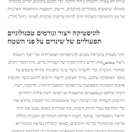
בנייה לא צפויה להטלת ניהול חלקה. כדי למנוע עיכובים יקרים בהובלה
במהלך שיפוצים מסחריים מורכבים, חישוב השפעת ההתאמה האישית
על זמן ההמתנה והעלות חייב להיות עדיפות מרכזית לצוותי ניהול נדל"ן.
לוגיסטיקה ייצור וגורמים טכנולוגיים
תפעוליים של שינויים על פני השטח
חקר מעמיק בהנדסת מבנים ולוגיסטיקה תעשייתית של ייצור ריצפות
גישה متخصאות דורש ניתוח מקיף של תצורות כלים, מיון חומרי הגלם
ומחזורי הקשיה. כדי להעריך כיצד שינוי בתכונות פיזיות משפיע על
מועד האספקה שלכם, צוותי העיצוב לייצור חייבים לחשב כיצד תקופות
איפוס המכונות משפיעות על תפוקת המפעל היומית. לדוגמה, ייצור
ליבות סולפט קальציום מותאמות או דפוסי רשת פלדה ייחודיים
דורשים השהיה של רשתות ייצור אוטומטיות כדי לסנכרן מחדש את
כלי הלחיצה בעלי הדיוק הגבוה, מה שמרחיב באופן טבעי את חלון
הייצור הסטנדרטי. בנוסף, הבנת דינמיקת המחירים המבנית כוללת
בדיקת פרוטוקולי בדיקת הרכיבים, כאשר קיבולת נשיאת משקל לא
סטנדרטית דורשת ניסויי מתח עצמאיים נפרדים כדי להבטיח התאמה