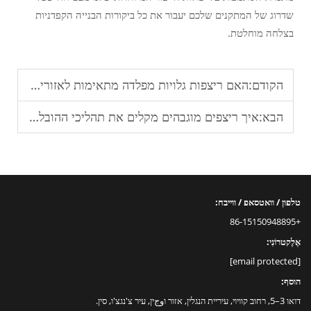
שדרוג של המתקנים שלכם יעבור את כל ביקורות הבנייה הקפדניות
בצלחה מוחלטת.
הקודם:
האם ריצפות גלויות מפלדה מתאימות לאזורים עם תנועה רבה?
הבא:
איך ריצפים מוגבהים מקלים את תהליכי ההובלה והשינויים במשרד?
טלפון / וואטסאפ / ווייבח:
+86-15150948895
אֶלֶקטרוֹנִי:
[email protected]
הוסף:
דואו 3–5, רחוב קוויוי, עיריית הנגלין, אזור וوجין, עיר צ'נגצ'ו, סין.