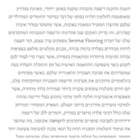
השגת התקנת ריצפה מוגבהת שקטה באופן ייחודי, מאוזנת במדויק
ומאופטמת לחלוטין תלויה בסופו של דבר במיקור החומרים המודולריים
שלכם מהיצרן המוביל המאמין באיכות, אשר מתמקד במדדי איכות
קפדניים. זהו בדיוק המקום שבו פתרונות הריצפה המגבוהת המתקדמים
שלנו של חברת Senmai Flooring מספקים ערך עצום, תוך הצעת
לוחות מבודדים בפלדה ברמה גבוהה, מבנים מקלציום סולפט בצפיפות
גבוהה וסיומות מיוחדות ומותאמות בקפידה, אשר נוצרו כדי לעזור לכם
לקבוע כיצד משפיעה ההתאמה האישית על זמן ההובלה והעלות בעת
שמשדרגים את סביבת העבודה התאגידית שלכם. כאשר מפתחים
בינלאומיים מתקינים את מערכות הריצפה המבניות המתקדמות שלנו,
הם חווים סובלנות עומסים עקבית ביותר ועמידות בלתי מתחרה, אשר
מאפשרת אינטגרציה חלקה לתוך מרכזי נתונים בעלי דרישה גבוהה
ולמרכזי משרדים מודרניים ברחבי העולם. הפארק המסחרי המורחב
שלנו כולל רכיבי פלדה מיוצרים במדויק, חומרים ללב של ריצפה
ידידותיים לסביבה וציפויים מתקדמים לדämpון אקוסטי, מה שהופך
את שימור השלמות המבנית תחת כל תנאי מבנה למשימה פשוטה יותר
מתמיד. הסתמכות על יכולות הייצור המיוחדות שלנו מבטיחה שכל