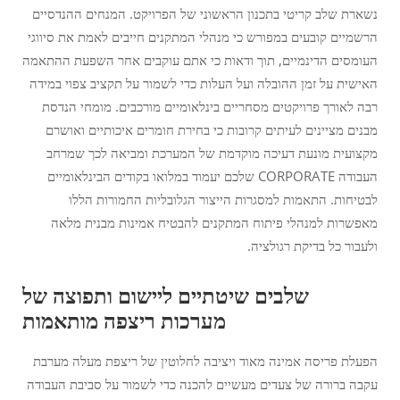
נשארת שלב קריטי בתכנון הראשוני של הפרויקט. המנחים ההנדסיים
הרשמיים קובעים במפורש כי מנהלי המתקנים חייבים לאמת את סיווגי
העומסים הדינמיים, תוך ודאות כי אתם עוקבים אחר השפעת ההתאמה
האישית על זמן ההובלה ועל העלות כדי לשמור על תקציב צפוי במידה
רבה לאורך פרויקטים מסחריים בינלאומיים מורכבים. מומחי הנדסת
מבנים מציינים לעיתים קרובות כי בחירת חומרים איכותיים ואושרם
מקצועית מונעת דעיכה מוקדמת של המערכת ומביאה לכך שמרחב
העבודה CORPORATE שלכם יעמוד במלואו בקודים הבינלאומיים
לבטיחות. התאמות למסגרות הייצור הגלובליות החמורות הללו
מאפשרות למנהלי פיתוח המתקנים להבטיח אמינות מבנית מלאה
ולעבור כל בדיקת רגולציה.
שלבים שיטתיים ליישום ותפוצה של
מערכות ריצפה מותאמות
הפעלת פריסה אמינה מאוד ויציבה לחלוטין של ריצפת מעלה מערבת
עקבה ברורה של צעדים מעשיים להכנה כדי לשמור על סביבת העבודה