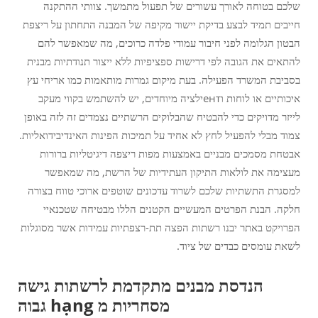
שלכם בטוחה לאורך עשורים של תפעול מתמשך. צוותי ההתקנה
חייבים תמיד לבצע בדיקת יישור מקיפה של המבנה התחתון על ריצפת
הבטון הגלומה לפני חיבור עמודי פלדה כרוכים, מה שמאפשר להם
להתאים את הגובה לפי דרישות ספציפיות ללא ייצור תנודתיות מבנית
בסביבת המשרד הפעילה. בעת מיקום גמרות מותאמות כמו אריחי עץ
איכותיים או לוחות וентילציה מיוחדים, יש להשתמש בקווי מעקב
לייזר מדויקים כדי להבטיח שהבלוקים הרשתיים נצמדים זה לזה באופן
צמוד מבלי להפעיל לחץ לא אחיד על תמיכות הפינות האינדיבידואליות.
אבטחת מסמכים מבניים באמצעות מפות ריצפה דיגיטליות ברורות
מעצימה את לולאות התיקון העתידיות של הרשת, מה שמאפשר
למסגרת התשתיות שלכם לשרוד עדכונים שוטפים ארוכי טווח בצורה
חלקה. הבנת הפרטים המעשיים הקטנים הללו מבטיחה שטכנאיי
הפרויקט באתר יבנו רשתות הפצה תת-רצפתיות עמידות אשר מסוגלות
לשאת עומסים כבדים של ציוד.
הנדסת מבנים מתקדמת לרשתות גישה
מסחריות מ hạng גבוה