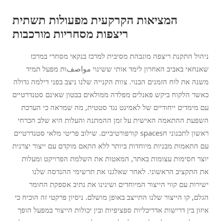
המציאות הקרקעית מפעולות תשתית
ריצפות מסחריות מורכבות
ניהול התקנת ריצפה מוגבהת מסיבית למרכז בנקאי מסחרי במרכז
שאנחאי באביב האחרון לימד אותי ששינוי مواصفות מפעל תמיד
משנה את לוח הזמנים הבנוי. צוות הקנייה שלנו ניצב בפני דילמה גדולה
כאשר הלקוח ביקש פאנלים מפלדה ממולאים בבטון שאינם סטנדרטיים
עם מימדים ייחודיים של לאמינט נגד סטטית, מה שמראה כי הערכת
השפעת ההתאמה האישית על זמן ההמתנה והעלות היא שלב הכרחי
ראשון לתכנוני חspaces קורפורטיביים. שילוב פריטי מלאי סטנדרטיים
עם התאמות מבניות מיוחדות ביותר ללא התאם מוקדם עם ייצור יצרנית
יוצר חסימות עצומות באתר, המאטות את השלמת הפרויקט ומעלות
את התקציב הראשוני. לאחר שאלגנו את תרשימי ההנדסה שלנו
ישירות עם קווי הייצור המיוחדים ושינינו את נתיב אספקת החומר
הגלם, קו הייצור שלנו התייצב באופן מושלם. ניסיון פרקטי זה הוכיח כי
איזון בין דרישות אדריכליות ספציפיות ובין יכולות הייצור במפעל הופך